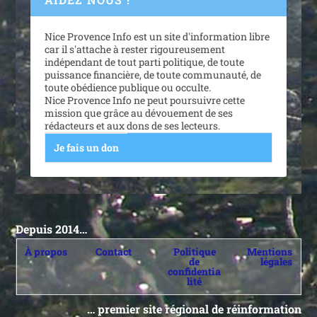
Nice Provence Info est un site d'information libre
car il s'attache à rester rigoureusement
indépendant de tout parti politique, de toute
puissance financière, de toute communauté, de
toute obédience publique ou occulte.
Nice Provence Info ne peut poursuivre cette
mission que grâce au dévouement de ses
rédacteurs et aux dons de ses lecteurs.
Je fais un don
Depuis 2014…
À propos
Contact
Politique
Mentions
de
légales
confidentia
lité
… premier site régional de réinformation