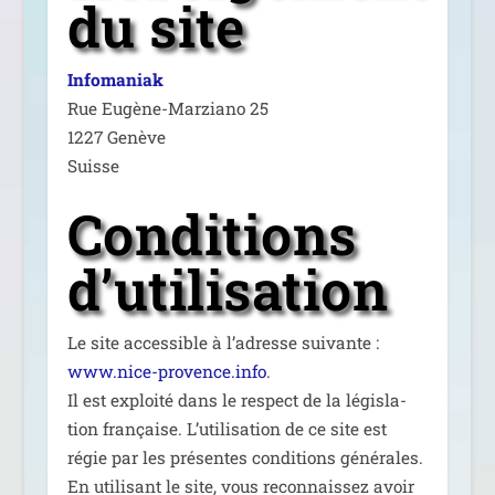
du site
Infomaniak
Rue Eugène-Marziano 25
1227 Genève
Suisse
Conditions
d’utilisation
Le site acces­sible à l’a­dresse sui­vante :
www.nice-provence.info
.
Il est exploi­té dans le res­pect de la légis­la­
tion fran­çaise. L’utilisation de ce site est
régie par les pré­sentes condi­tions géné­rales.
En uti­li­sant le site, vous recon­nais­sez avoir