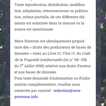
Toute repro­duc­tion, dis­tri­bu­tion, modi­fi­ca­
tion, adap­ta­tion, retrans­mis­sion ou publi­ca­
tion, même par­tielle, de ces dif­fé­rents élé­
ments est auto­ri­sée dans la mesure ou la
source est mentionnée.
Mare Nostrum est iden­ti­que­ment pro­prié­
taire des « droits des pro­duc­teurs de bases de
don­nées » visés au Livre
, Titre
, du
Code
III
IV
de la Propriété Intellectuelle
(loi n° 98–536
er
du 1
juillet 1998) rela­tive aux droits d’au­teur
et aux bases de don­nées.
Pour toute demande d’au­to­ri­sa­tion ou d’in­for­
ma­tion com­plé­men­taire, veuillez nous
contac­ter par cour­riel :
redaction@nice-
provence.info
.