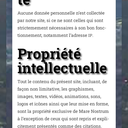
Aucune don­née per­son­nelle n’est col­lec­tée
par notre site, si ce ne sont celles qui sont
stric­te­me­ment néces­saires à son bon fonc­
tion­ne­ment, notam­ment l’a­dresse
.
IP
Propriété
intellectuelle
Tout le conte­nu du pré­sent site, incluant, de
façon non limi­ta­tive, les gra­phismes,
images, textes, vidéos, ani­ma­tions, sons,
logos et icônes ain­si que leur mise en forme,
sont la pro­prié­té exclu­sive de Mare Nostrum
à l’ex­cep­tion de ceux qui sont repris et expli­
ci­te­ment pré­sen­tés comme des cita­tions.