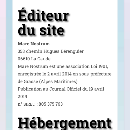
Éditeur
du site
Mare Nostrum
358 che­min Hugues Bérenguier
06610 La Gaude
Mare Nostrum est une asso­cia­tion Loi 1901,
enre­gis­trée le 2 avril 2014 en sous-pré­fec­ture
de Grasse (Alpes Maritimes)
Publication au Journal Officiel du 19 avril
2019
n°
: 805 375 763
SIRET
Hébergement