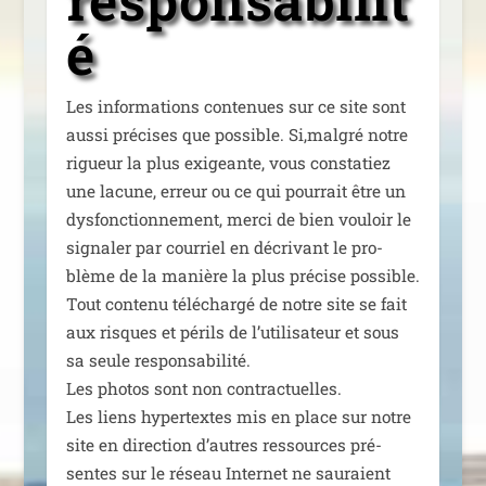
é
Les infor­ma­tions conte­nues sur ce site sont
aus­si pré­cises que pos­sible. Si,malgré notre
rigueur la plus exi­geante, vous consta­tiez
une lacune, erreur ou ce qui pour­rait être un
dys­fonc­tion­ne­ment, mer­ci de bien vou­loir le
signa­ler par cour­riel en décri­vant le pro­
blème de la manière la plus pré­cise pos­sible.
Tout conte­nu télé­char­gé de notre site se fait
aux risques et périls de l’u­ti­li­sa­teur et sous
sa seule res­pon­sa­bi­li­té.
Les pho­tos sont non contrac­tuelles.
Les liens hyper­textes mis en place sur notre
site en direc­tion d’autres res­sources pré­
sentes sur le réseau Internet ne sau­raient