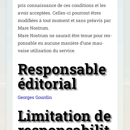
pris connais­sance de ces condi­tions et les
avoir accep­tées. Celles-ci pour­ront êtres
modi­fiées à tout moment et sans pré­avis par
Mare Nostrum.
Mare Nostrum ne sau­rait être tenue pour res­
pon­sable en aucune manière d’une mau­
vaise uti­li­sa­tion du service.
Responsable
éditorial
Georges Gourdin
Limitation de
responsabilit