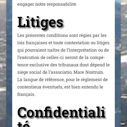
enga­ger notre responsabilité.
Litiges
Les pré­sentes condi­tions sont régies par les
lois fran­çaises et toute contes­ta­tion ou litiges
qui pour­raient naître de l’in­ter­pré­ta­tion ou de
l’exé­cu­tion de celles-ci seront de la com­pé­
tence exclu­sive des tri­bu­naux dont dépend le
siège social de l’as­so­cia­tio, Mare Nostrum.
La langue de réfé­rence, pour le règle­ment de
conten­tieux éven­tuels, est bien enten­du le
français.
Confidentiali
té