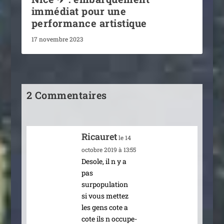
immédiat pour une
performance artistique
17 novembre 2023
2 Commentaires
Ricauret
le 14
octobre 2019 à 13:55
Desole, il n y a
pas
surpopulation
si vous met­tez
les gens cote a
cote ils n occu­pe­