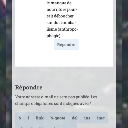
le manque de
nour­ri­ture pour­
rait débou­cher
sur du can­ni­ba­
lisme (anthro­po­
pha­gie).
Répondre
Répondre
Votre adresse e-mail ne sera pas publiée.
Les
champs obligatoires sont indiqués avec
*