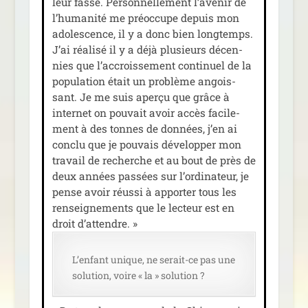
leur fasse. Personnellement l’avenir de
l’humanité me pré­oc­cupe depuis mon
ado­les­cence, il y a donc bien long­temps.
J’ai réa­li­sé il y a déjà plu­sieurs décen­
nies que l’accroissement conti­nuel de la
popu­la­tion était un pro­blème angois­
sant. Je me suis aper­çu que grâce à
inter­net on pou­vait avoir accès faci­le­
ment à des tonnes de don­nées, j’en ai
conclu que je pou­vais déve­lop­per mon
tra­vail de recherche et au bout de près de
deux années pas­sées sur l’ordinateur, je
pense avoir réus­si à appor­ter tous les
ren­sei­gne­ments que le lec­teur est en
droit d’attendre. »
L’enfant unique, ne serait-ce pas une
solu­tion, voire « la » solution ?