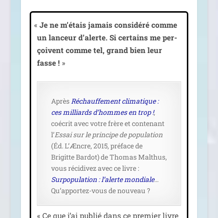
«
Je ne m’étais jamais consi­dé­ré comme
un lan­ceur d’alerte. Si cer­tains me per­
çoivent comme tel, grand bien leur
fasse !
»
Après
Réchauffement cli­ma­tique :
ces mil­liards d’hommes en trop !
,
coécrit avec votre frère et conte­nant
l’
Essai sur le prin­cipe de popu­la­tion
(Éd. L’Æncre, 2015, pré­face de
Brigitte Bardot) de Thomas Malthus,
vous réci­di­vez avec ce livre :
Surpopulation : l’alerte mon­diale
…
Qu’apportez-vous de nouveau ?
« Ce que j’ai publié dans ce pre­mier livre