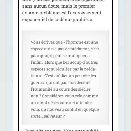
sans aucun doute, mais le pre­mier
énorme pro­blème est l’accroissement
expo­nen­tiel de la démographie. »
Vous écri­vez que « l’homme est une
espèce qui n’a pas de pré­da­teur, c’est
pour­quoi, il peut se mul­ti­plier à
l’infini, alors que beau­coup d’autres
espèces sont régu­lées par la pré­da­
tion »… C’est oublier un peu vite les
guerres qui ont pas mal déci­mé
l’Humanité au cours des siècles,
non ? Considérez-vous cela comme
un « mal néces­saire » et atten­dez-
vous un nou­veau conflit en quelque
sorte… salvateur ?
« Bien sûr que non. Vous avez oublié