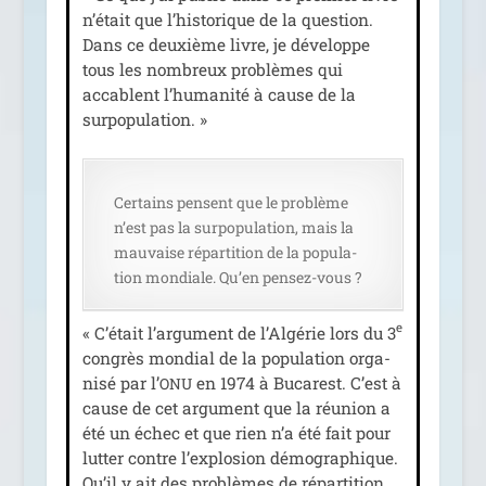
n’était que l’historique de la ques­tion.
Dans ce deuxième livre, je déve­loppe
tous les nom­breux pro­blèmes qui
accablent l’humanité à cause de la
surpopulation. »
Certains pensent que le pro­blème
n’est pas la sur­po­pu­la­tion, mais la
mau­vaise répar­ti­tion de la popu­la­
tion mon­diale. Qu’en pensez-vous ?
e
« C’était l’argument de l’Algérie lors du 3
congrès mon­dial de la popu­la­tion orga­
ni­sé par l’
en 1974 à Bucarest. C’est à
ONU
cause de cet argu­ment que la réunion a
été un échec et que rien n’a été fait pour
lut­ter contre l’explosion démo­gra­phique.
Qu’il y ait des pro­blèmes de répar­ti­tion,