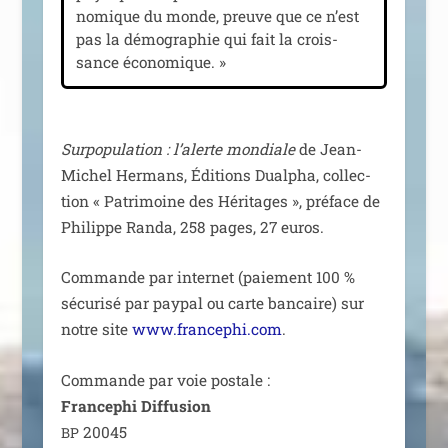
no­mique du monde, preuve que ce n’est
pas la démo­gra­phie qui fait la crois­
sance économique. »
Surpopulation : l’alerte mon­diale
de Jean-
Michel Hermans, Éditions Dualpha, col­lec­
tion « Patrimoine des Héritages », pré­face de
Philippe Randa, 258 pages, 27 euros.
Commande par inter­net (paie­ment 100 %
sécu­ri­sé par pay­pal ou carte ban­caire) sur
notre site
www.francephi.com
.
Commande par voie pos­tale :
Francephi Diffusion
20045
BP