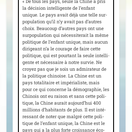
« De tous les pays, seule la Chine a pris
la déci­sion intel­li­gente de l’enfant
unique. Le pays avait déjà une telle sur­
po­pu­la­tion qu’il n’y avait pas d’autres
choix. Beaucoup d’autres pays ont une
sur­po­pu­la­tion qui néces­si­te­rait la même
poli­tique de l’enfant unique, mais aucun
diri­geant n’a le cou­rage de faire cette
poli­tique, qui est pour­tant la seule intel­li­
gente et néces­saire à notre sur­vie. Ne
croyez pas que je sois un admi­ra­teur de
la poli­tique chi­noise. La Chine est un
pays tota­li­taire et impé­ria­liste, mais
pour ce qui concerne la démo­gra­phie, les
Chinois ont eu rai­son et sans cette poli­
tique, la Chine aurait aujourd’hui 400
mil­lions d’habitants de plus. Il est inté­
res­sant de noter que mal­gré cette poli­
tique de l’enfant unique, la Chine est le
pays qui a la plus forte crois­sance éco­