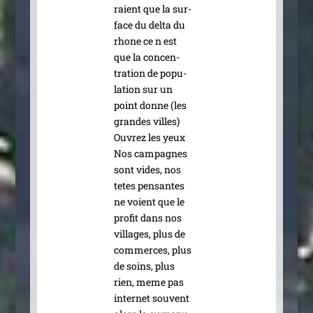
raient que la sur­
face du del­ta du
rhone ce n est
que la concen­
tra­tion de popu­
la­tion sur un
point donne (les
grandes villes)
Ouvrez les yeux
Nos cam­pagnes
sont vides, nos
tetes pen­santes
ne voient que le
pro­fit dans nos
vil­lages, plus de
com­merces, plus
de soins, plus
rien, meme pas
inter­net souvent