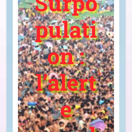
Surpo
pulati
on :
l’alert
e