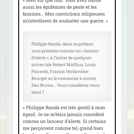
aus­si les épi­dé­mies de peste et les
famines… Mes convic­tions reli­gieuses
m’interdisent de sou­hai­ter une guerre. »
Philippe Randa, dans sa pré­face,
vous pré­sente comme un « lan­ceur
d’alerte », à l’instar de quelques
autres tels Robert Malthus, Louis
Pauwels, Francis Verdavoine-
Bourget ou le roman­cier à suc­cès
Dan Brown… Vous consi­dé­rez-vous
ainsi ?
« Philippe Randa est très gen­til à mon
égard. Je ne m’étais jamais consi­dé­ré
comme un lan­ceur d’alerte. Si cer­tains
me per­çoivent comme tel, grand bien