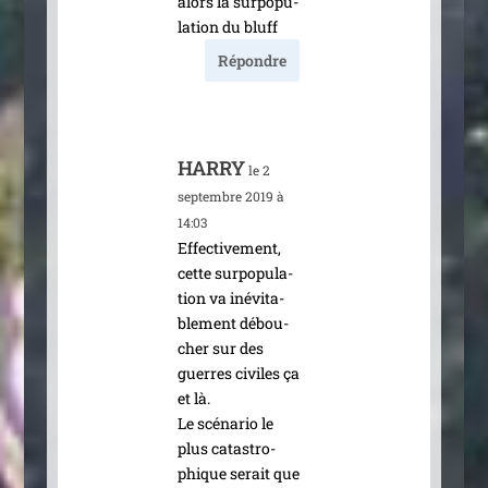
alors la sur­po­pu­
la­tion du bluff
Répondre
HARRY
le 2
septembre 2019 à
14:03
Effectivement,
cette sur­po­pu­la­
tion va inévi­ta­
ble­ment débou­
cher sur des
guerres civiles ça
et là.
Le scé­na­rio le
plus catas­tro­
phique serait que