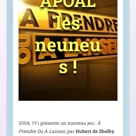
APOAL
les
neuneu
s !
2004,
pré­sente un nou­veau jeu :
À
TF1
Prendre Ou À Laisser
, par
Hubert de Shelby