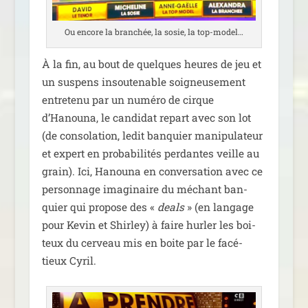
Ou encore la bran­chée, la sosie, la top-model…
À la fin, au bout de quelques heures de jeu et
un sus­pens insou­te­nable soi­gneu­se­ment
entre­te­nu par un numé­ro de cirque
d’Hanouna, le can­di­dat repart avec son lot
(de conso­la­tion, ledit ban­quier mani­pu­la­teur
et expert en pro­ba­bi­li­tés per­dantes veille au
grain). Ici, Hanouna en conver­sa­tion avec ce
per­son­nage ima­gi­naire du méchant ban­
quier qui pro­pose des «
deals
» (en lan­gage
pour Kevin et Shirley) à faire hur­ler les boi­
teux du cer­veau mis en boite par le facé­
tieux Cyril.