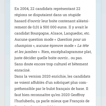
En 2004, 22 can­di­dats repré­sen­tant 22
régions se dis­pu­taient dans un stu­pide
hasard d’ou­vrir leur boite conte­nant aléa­toi­
re­ment de 0,01 à 500 000 euros. Il y avait le
can­di­dat Bourgogne, Alsace, Languedoc, etc.
Aucune ques­tion mode «
Question pour un
cham­pion
», aucune épreuve mode «
La tête
et les jambes
». Rien, encé­pha­lo­gramme plat,
juste déci­der quelle boite ouvrir… ou pas.
Sans doute encore trop cultu­rel et bête­ment
enra­ci­né.
Dans la ver­sion 2020 enri­chie, les can­di­dats
se voient affu­blés d’un sobri­quet plus com­
pré­hen­sible par le bulot fran­çais de base. Il
faut bien recon­naître qu’en 2020 Geoffroy
l’hur­lu­ber­lu, ça parle mieux que François de