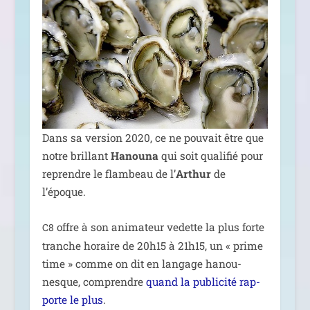
Dans sa ver­sion 2020, ce ne pou­vait être que
notre brillant
Hanouna
qui soit qua­li­fié pour
reprendre le flam­beau de l’
Arthur
de
l’époque.
offre à son ani­ma­teur vedette la plus forte
C8
tranche horaire de 20h15 à 21h15, un « prime
time » comme on dit en lan­gage hanou­
nesque, com­prendre
quand la publi­ci­té rap­
porte le plus
.