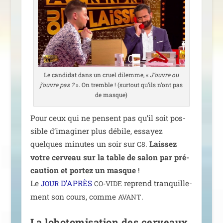
Le can­di­dat dans un cruel dilemme, «
J’ouvre ou
j’ouvre pas ?
». On tremble ! (sur­tout qu’ils n’ont pas
de masque)
Pour ceux qui ne pensent pas qu’il soit pos­
sible d’i­ma­gi­ner plus débile, essayez
quelques minutes un soir sur
.
Laissez
C8
votre cer­veau sur la table de salon par pré­
cau­tion et por­tez un masque
!
Le
D’APRÈS
reprend tran­quille­
JOUR
CO-VIDE
ment son cours, comme
.
AVANT
La lobotomisation des cerveaux