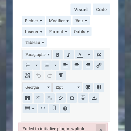
Visuel
Code
Fichier
Modifier
Voir
Insérer
Format
Outils
Tableau
Paragraphe
Georgia
12pt
Failed to initialize plugin: wplink
×