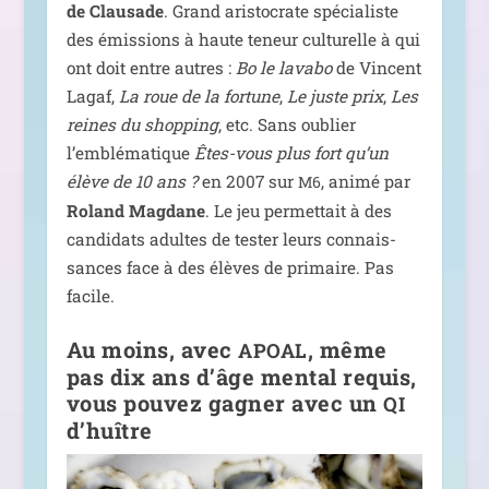
de Clausade
. Grand aris­to­crate spé­cia­liste
des émis­sions à haute teneur cultu­relle à qui
ont doit entre autres :
Bo le lava­bo
de Vincent
Lagaf,
La roue de la for­tune
,
Le juste prix
,
Les
reines du shop­ping
, etc. Sans oublier
l’emblématique
Êtes-vous plus fort qu’un
élève de 10 ans ?
en 2007 sur
, ani­mé par
M6
Roland Magdane
. Le jeu per­met­tait à des
can­di­dats adultes de tes­ter leurs connais­
sances face à des élèves de pri­maire. Pas
facile.
Au moins, avec
, même
APOAL
pas dix ans d’âge mental requis,
vous pouvez gagner avec un
QI
d’huître