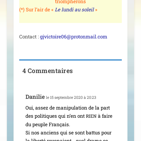
triompherons
(*) Sur l’air de «
Le lun­di au soleil
»
Contact :
gjvictoire06@protonmail.com
4 Commentaires
Danilie
le 15 sep­tembre 2020 à 20:23
Oui, assez de mani­pu­la­tion de la part
des poli­tiques qui n’en ont
à faire
RIEN
du peuple Français.
Si nos anciens qui se sont bat­tus pour
la liber­té reve­naient… quel drame ce