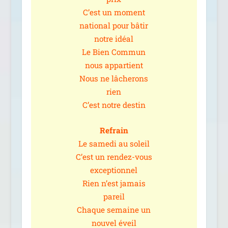
C’est un moment
natio­nal pour bâtir
notre idéal
Le Bien Commun
nous appar­tient
Nous ne lâche­rons
rien
C’est notre destin
Refrain
Le same­di au soleil
C’est un ren­dez-vous
excep­tion­nel
Rien n’est jamais
pareil
Chaque semaine un
nou­vel éveil