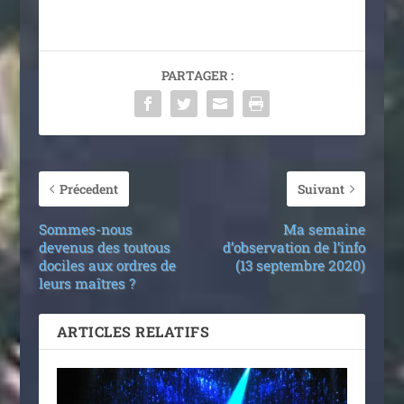
PARTAGER :
Précedent
Suivant
Sommes-nous
Ma semaine
devenus des toutous
d’observation de l’info
dociles aux ordres de
(13 septembre 2020)
leurs maîtres ?
ARTICLES RELATIFS