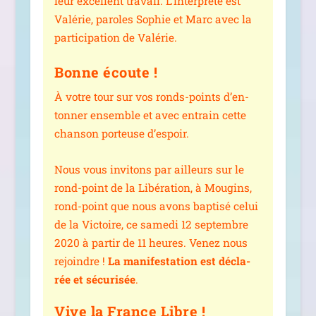
leur excellent tra­vail. L’interprète est
Valérie, paroles Sophie et Marc avec la
par­ti­ci­pa­tion de Valérie.
Bonne écoute !
À votre tour sur vos ronds-points d’en­
ton­ner ensemble et avec entrain cette
chan­son por­teuse d’espoir.
Nous vous invi­tons par ailleurs sur le
rond-point de la Libération, à Mougins,
rond-point que nous avons bap­ti­sé celui
de la Victoire, ce same­di 12 sep­tembre
2020 à par­tir de 11 heures. Venez nous
rejoindre !
La mani­fes­ta­tion est décla­
rée et sécu­ri­sée
.
Vive la France Libre !