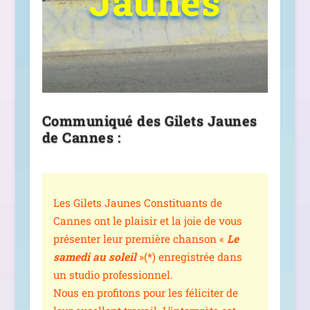
Jaunes
Communiqué des Gilets Jaunes
de Cannes :
Les Gilets Jaunes Constituants de
Cannes ont le plai­sir et la joie de vous
pré­sen­ter leur pre­mière chan­son «
Le
same­di au soleil
»(*) enre­gis­trée dans
un stu­dio pro­fes­sion­nel.
Nous en pro­fi­tons pour les féli­ci­ter de