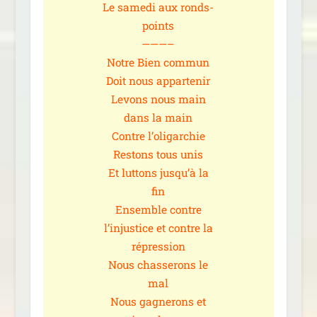
Le same­di aux ronds-
points
———–
Notre Bien com­mun
Doit nous appar­te­nir
Levons nous main
dans la main
Contre l’oligarchie
Restons tous unis
Et lut­tons jusqu’à la
fin
Ensemble contre
l’injustice et contre la
répres­sion
Nous chas­se­rons le
mal
Nous gagne­rons et