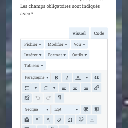
Les champs obli­ga­toires sont indi­qués
avec
*
Visuel
Code
Fichier
Modifier
Voir
Insérer
Format
Outils
Tableau
Paragraphe
Georgia
12pt