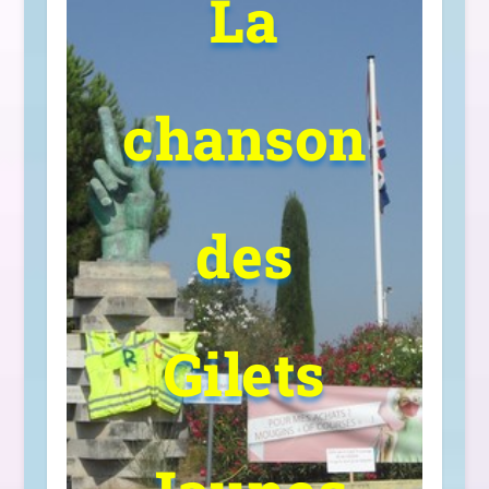
La
chanson
des
Gilets