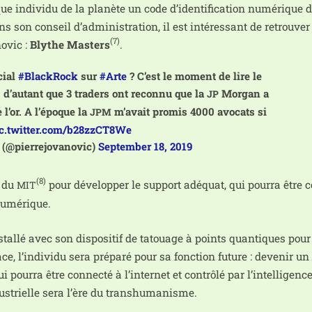
aque indi­vi­du de la pla­nète un code d’identification numé­rique d
ns son conseil d’administration, il est inté­res­sant de retrou­ve
(7)
novic :
Blythe Masters
.
cial
#BlackRock
sur
#Arte
? C’est le moment de lire le
d’au­tant que 3 tra­ders ont recon­nu que la
Morgan a
JP
l’or. A l’é­poque la
m’a­vait pro­mis 4000 avo­cats si
JPM
c.twitter.com/b28zzCT8We
 ♥ (@pierrejovanovic)
September 18, 2019
(8)
e du
pour déve­lop­per le sup­port adé­quat, qui pour­ra être 
MIT
 numérique.
­tal­lé avec son dis­po­si­tif de tatouage à points quan­tiques pour
e, l’individu sera pré­pa­ré pour sa fonc­tion future : deve­nir un
ui pour­ra être connec­té à l’internet et contrô­lé par l’intelligence 
ndus­trielle sera l’ère du transhumanisme.