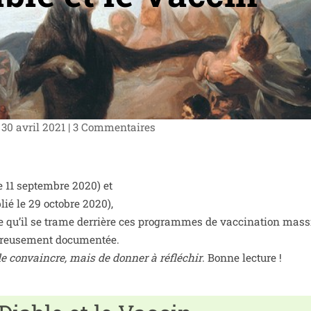
30 avril 2021
|
3 Commentaires
e 11 sep­tembre 2020) et
lié le 29 octobre 2020),
e qu’il se trame der­rière ces pro­grammes de vac­ci­na­tion mas­
u­reu­se­ment docu­men­tée.
de convaincre, mais de don­ner à réflé­chir
. Bonne lecture !