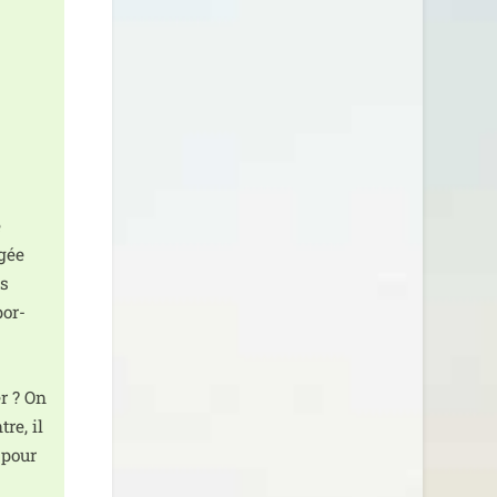
e
­gée
es
por­
er ? On
re, il
 pour