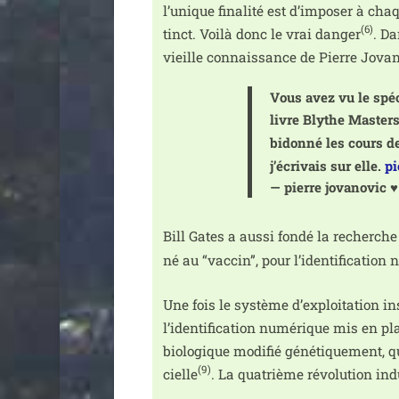
l’unique fina­li­té est d’im­po­ser à ch
(6)
tinct. Voilà donc le vrai dan­ger
. Da
vieille connais­sance de Pierre Jova
Vous avez vu le spé­
livre Blythe Masters 
bidon­né les cours de 
j’é­cri­vais sur elle.
pi
— pierre jova­no­vic
Bill Gates a aus­si fon­dé la recherch
né au “vac­cin”, pour l’identification
Une fois le sys­tème d’exploitation ins
l’identification numé­rique mis en plac
bio­lo­gique modi­fié géné­ti­que­ment, q
(9)
cielle
. La qua­trième révo­lu­tion i