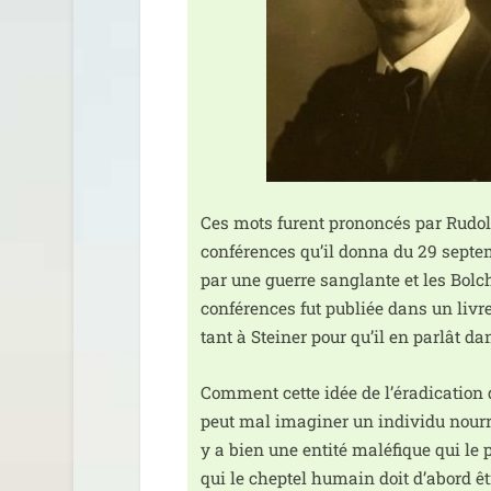
Ces mots furent pro­non­cés par Rudolf
confé­rences qu’il don­na du 29 sep­
par une guerre san­glante et les Bolch
confé­rences fut publiée dans un livr
tant à Steiner pour qu’il en par­lât d
Comment cette idée de l’é­ra­di­ca­tion
peut mal ima­gi­ner un indi­vi­du nour­r
y a bien une enti­té malé­fique qui le 
qui le chep­tel humain doit d’a­bord êt