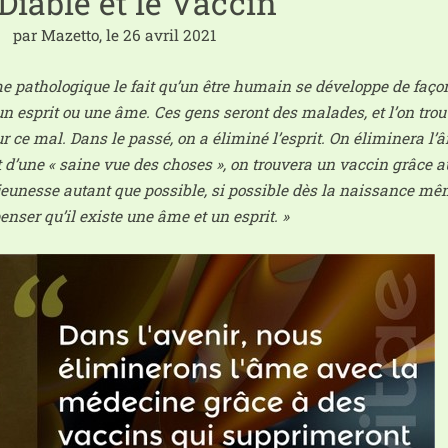
Diable et le Vaccin
par Mazetto, le 26 avril 2021
patho­lo­gique le fait qu’un être humain se déve­loppe de façon
 un esprit ou une âme. Ces gens seront des malades, et l’on trou­v
 ce mal. Dans le pas­sé, on a éli­mi­né l’esprit. On éli­mi­ne­ra l
d’une « saine vue des choses », on trou­ve­ra un vac­cin grâce 
jeu­nesse autant que pos­sible, si pos­sible dès la nais­sance mê
n­ser qu’il existe une âme et un esprit. »