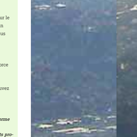
ur le
un
lus
orce
u­vez
forme
ts pro­