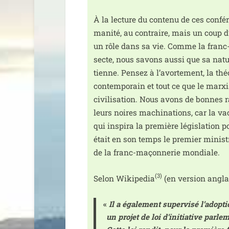
À la lec­ture du conte­nu de ces confé
ma­ni­té, au contraire, mais un coup d
un rôle dans sa vie. Comme la franc-m
secte, nous savons aus­si que sa nat
tienne. Pensez à l’avortement, la théo­
contem­po­rain et tout ce que le mar­x
civi­li­sa­tion. Nous avons de bonnes ra
leurs noires machi­na­tions, car la vac­ci
qui ins­pi­ra la pre­mière légis­la­tion
était en son temps le pre­mier minis
de la franc-maçon­ne­rie mondiale.
(3)
Selon Wikipedia
(en ver­sion anglai
«
Il a éga­le­ment super­vi­sé l’a­dop­
un pro­jet de loi d’i­ni­tia­tive par­