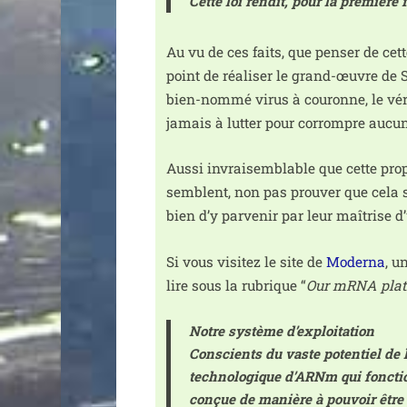
Cette loi ren­dit, pour la pre­mière f
Au vu de ces faits, que pen­ser de cet
point de réa­li­ser le grand-œuvre de 
bien-nom­mé virus à cou­ronne, le véri
jamais à lut­ter pour cor­rompre auc
Aussi invrai­sem­blable que cette pro­po
semblent, non pas prou­ver que cela s
bien d’y par­ve­nir par leur maî­trise 
Si vous visi­tez le site de
Moderna
, u
lire sous la rubrique “
Our mRNA plat
Notre sys­tème d’ex­ploi­ta­tion
Conscients du vaste poten­tiel de 
tech­no­lo­gique d’ARNm qui fonc­tio
conçue de manière à pou­voir être b