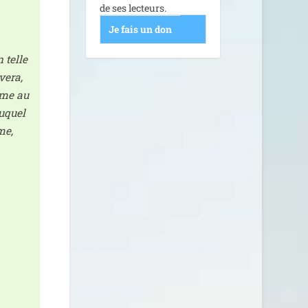
de ses lecteurs.
Je fais un don
 telle
e­ra,
’âme au
auquel
me,