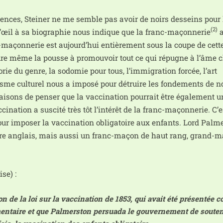
­rences, Steiner ne me semble pas avoir de noirs des­seins pour 
(2)
’œil à sa bio­gra­phie nous indique que la franc-maçon­ne­rie
a
açon­ne­rie est aujourd’hui entiè­re­ment sous la coupe de cett
ure même la pousse à pro­mou­voir tout ce qui répugne à l’âme 
rie du genre, la sodo­mie pour tous, l’immigration for­cée, l’art
isme cultu­rel nous a impo­sé pour détruire les fon­de­ments de n
i­sons de pen­ser que la vac­ci­na­tion pour­rait être éga­le­ment 
­na­tion a sus­ci­té très tôt l’in­té­rêt de la franc-maçon­ne­rie. C’e
 pour impo­ser la vac­ci­na­tion obli­ga­toire aux enfants. Lord Pal
tre anglais, mais aus­si un franc-maçon de haut rang, grand-m
se) :
tion de la loi sur la vac­ci­na­tion de 1853, qui avait été pré­sen­té
le­men­taire et que Palmerston per­sua­da le gou­ver­ne­ment de sou­te­n