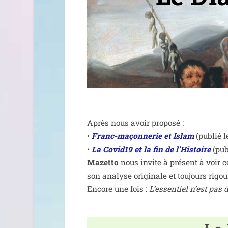
Après nous avoir pro­po­sé :
•
Franc-maçon­ne­rie et Islam
(publié l
•
La Covid19 et la fin de l’Histoire
(pub
Mazetto
nous invite à pré­sent à voir c
son ana­lyse ori­gi­nale et tou­jours rigo
Encore une fois :
L’essentiel n’est pas 