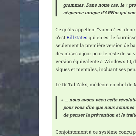
grammes. Dans notre cas, le « pro­
séquence unique d’ARNm qui consti
Ce qu’ils appellent “vac­cin” est don
c’est
Bill Gates
qui en est le four­nis­s
seule­ment la pre­mière ver­sion de ba
des mises à jour pour le reste de sa 
ver­sion équi­va­lente à Windows 10, d
siques et men­tales, incluant ses pen­s
Le Dr Tal Zaks, méde­cin en chef de 
«
…
nous avons vécu cette révo­lu­tio
pour vous dire que nous sommes en 
de pen­ser la pré­ven­tion et le trai
Conjointement à ce sys­tème conçu pour 