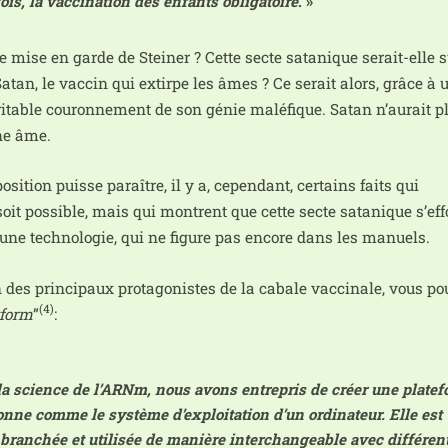
ois, la vac­ci­na­tion des enfants obli­ga­toire
. »
te mise en garde de Steiner ? Cette secte sata­nique serait-elle s
Satan, le vac­cin qui extirpe les âmes ? Ce serait alors, grâce à 
­table cou­ron­ne­ment de son génie malé­fique. Satan n’au­rait p
une âme.
­si­tion puisse paraître, il y a, cepen­dant, cer­tains faits qui
oit pos­sible, mais qui montrent que cette secte sata­nique s’eff
d’une tech­no­lo­gie, qui ne figure pas encore dans les manuels.
n des prin­ci­paux pro­ta­go­nistes de la cabale vac­ci­nale, vous po
(4)
­form
”
:
la science de l’ARNm, nous avons entre­pris de créer une pla­te­
nne comme le sys­tème d’ex­ploi­ta­tion d’un ordi­na­teur. Elle est
ran­chée et uti­li­sée de manière inter­chan­geable avec dif­fé­ren