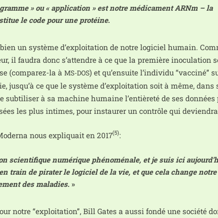
gramme » ou « appli­ca­tion » est notre médi­ca­ment ARNm – la
­tue le code pour une pro­téine
.
c bien un sys­tème d’exploitation de notre logi­ciel humain. Co
eur, il fau­dra donc s’attendre à ce que la pre­mière ino­cu­la­tion 
se (com­pa­rez-la à
) et qu’ensuite l’individu “vac­ci­né” su
MS-DOS
vie, jusqu’à ce que le sys­tème d’exploitation soit à même, dans 
e sub­ti­li­ser à sa machine humaine l’entièreté de ses don­nées
ées les plus intimes, pour ins­tau­rer un contrôle qui devien­dra 
(5)
Moderna nous expli­quait en 2017
:
n scien­ti­fique numé­rique phé­no­mé­nale, et je suis ici aujourd’­
train de pira­ter le logi­ciel de la vie, et que cela change notre
­te­ment des mala­dies
. »
notre “exploi­ta­tion”, Bill Gates a aus­si fon­dé une socié­té do