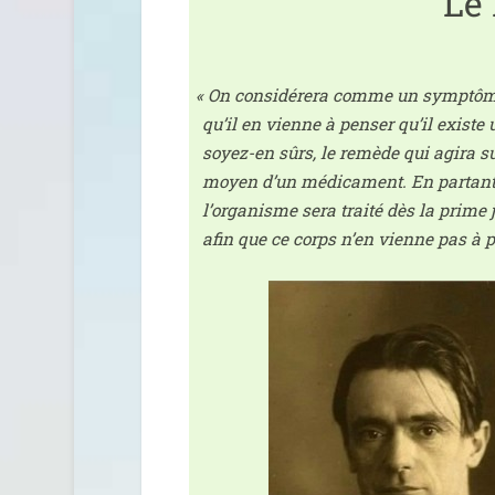
Le 
«
On consi­dé­re­ra comme un symp­tôme 
qu’il en vienne à pen­ser qu’il existe
soyez-en sûrs, le remède qui agi­ra sur
moyen d’un médi­ca­ment. En par­tant 
l’organisme sera trai­té dès la prime 
afin que ce corps n’en vienne pas à pe