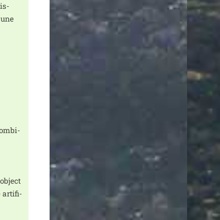
is­
r une
com­bi­
 object
arti­fi­