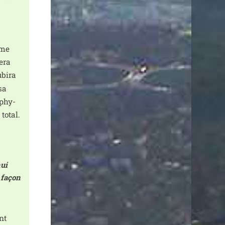
mme
sera
bi­ra
sa
 phy­
total.
hui
 façon
nt