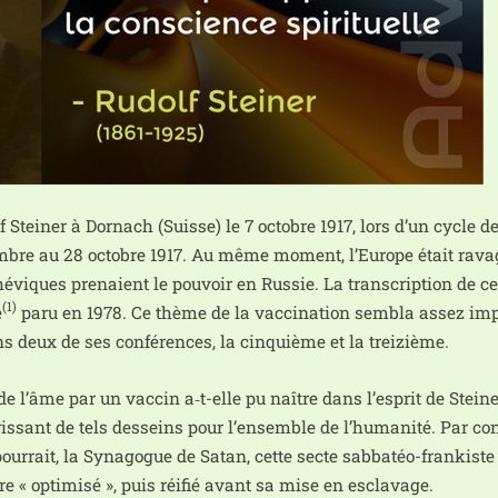
 Steiner à Dornach (Suisse) le 7 octobre 1917, lors d’un cycle d
tembre au 28 octobre 1917. Au même moment, l’Europe était rava
éviques pre­naient le pou­voir en Russie. La trans­crip­tion de c
(1)
e
paru en 1978. Ce thème de la vac­ci­na­tion sem­bla assez im
ans deux de ses confé­rences, la cin­quième et la treizième.
 de l’âme par un vac­cin a‑t-elle pu naître dans l’es­prit de Stein
is­sant de tels des­seins pour l’en­semble de l’hu­ma­ni­té. Par cont
pour­rait, la Synagogue de Satan, cette secte sab­ba­téo-fran­kiste
re « opti­mi­sé », puis réi­fié avant sa mise en esclavage.