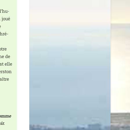
l’hu­
 joué
e
chré­
otre
une de
st elle
merston
aître
e comme
ir.