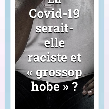
Covid-19
serait-
elle
raciste et
« grossop
hobe » ?