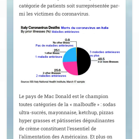
caté­go­rie de patients soit sur­re­pré­sen­tée par­
mi les vic­times du coronavirus.
Le pays de Mac Donald est le cham­pion
toutes caté­go­ries de la « mal­bouffe » : sodas
ultra-sucrés, mayon­naise, ket­chup, piz­zas
hyper grasses et pâtis­se­ries dégou­li­nantes
de crème consti­tuent l’essentiel de
l’alimentation des Américains. Et plus on