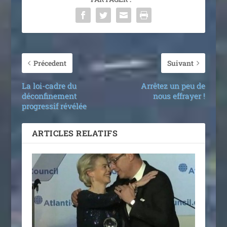
Précedent
Suivant
La loi-cadre du
Arrêtez un peu de
déconfinement
nous effrayer !
progressif révélée
ARTICLES RELATIFS