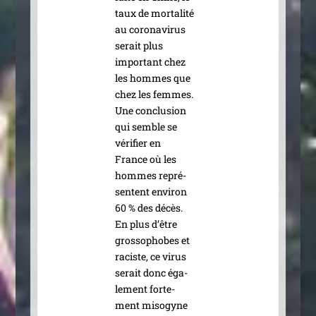
taux de mor­ta­li­té
au coro­na­vi­rus
serait plus
impor­tant chez
les hommes que
chez les femmes.
Une conclu­sion
qui semble se
véri­fier en
France où les
hommes repré­
sentent envi­ron
60 % des décès.
En plus d’être
gros­so­phobes et
raciste, ce virus
serait donc éga­
le­ment for­te­
ment miso­gyne