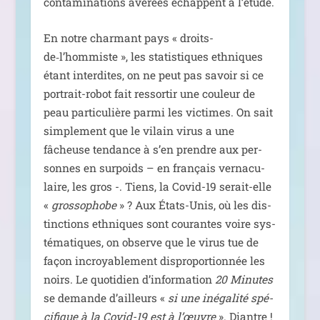
conta­mi­na­tions avé­rées échappent à l’étude.
En notre char­mant pays « droits-
de‑l’hommiste », les sta­tis­tiques eth­niques
étant inter­dites, on ne peut pas savoir si ce
por­trait-robot fait res­sor­tir une cou­leur de
peau par­ti­cu­lière par­mi les vic­times. On sait
sim­ple­ment que le vilain virus a une
fâcheuse ten­dance à s’en prendre aux per­
sonnes en sur­poids – en fran­çais ver­na­cu­
laire, les gros -. Tiens, la Covid-19 serait-elle
«
gros­so­phobe
» ? Aux États-Unis, où les dis­
tinc­tions eth­niques sont cou­rantes voire sys­
té­ma­tiques, on observe que le virus tue de
façon incroya­ble­ment dis­pro­por­tion­née les
noirs. Le quo­ti­dien d’information
20 Minutes
se demande d’ailleurs «
si une inéga­li­té spé­
ci­fique à la Covid-19 est à l’œuvre
». Diantre !