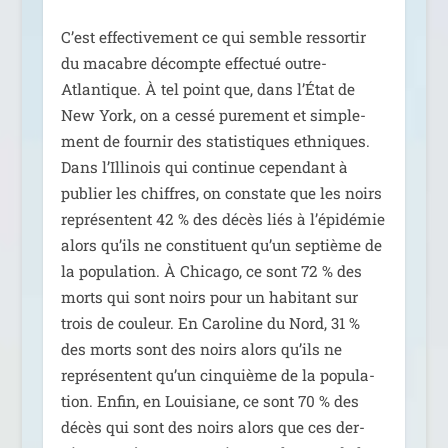
C’est effec­ti­ve­ment ce qui semble res­sor­tir
du macabre décompte effec­tué outre-
Atlantique. À tel point que, dans l’État de
New York, on a ces­sé pure­ment et sim­ple­
ment de four­nir des sta­tis­tiques eth­niques.
Dans l’Illinois qui conti­nue cepen­dant à
publier les chiffres, on constate que les noirs
repré­sentent 42 % des décès liés à l’épidémie
alors qu’ils ne consti­tuent qu’un sep­tième de
la popu­la­tion. À Chicago, ce sont 72 % des
morts qui sont noirs pour un habi­tant sur
trois de cou­leur. En Caroline du Nord, 31 %
des morts sont des noirs alors qu’ils ne
repré­sentent qu’un cin­quième de la popu­la­
tion. Enfin, en Louisiane, ce sont 70 % des
décès qui sont des noirs alors que ces der­