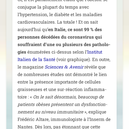
conjugue la plu­part du temps avec
l’hypertension, le dia­bète et les mala­dies
car­dio­vas­cu­laires. La totale ! Et on sait
aujourd’hui qu’
en Italie, ce sont 99 % des
per­sonnes décé­dées du coro­na­vi­rus qui
souf­fraient d’une ou plu­sieurs des patho­lo­
gies
énu­mé­rées ci-des­sus selon l’
Institut
Italien de la Santé
(voir gra­phique). En outre,
le maga­zine
Sciences
Avenir
révèle que
&
de nom­breuses études ont démon­tré le lien
entre la pré­sence impor­tante de cel­lules
grais­seuses et une sur-réac­tion inflam­ma­
toire : «
On le sait désor­mais, beau­coup de
patients obèses pré­sentent un dys­fonc­tion­
ne­ment au niveau immu­ni­taire
», explique
Frédéric Altare, immu­no­lo­giste à l’Inserm de
Nantes. Dès lors, pas éton­nant que cette