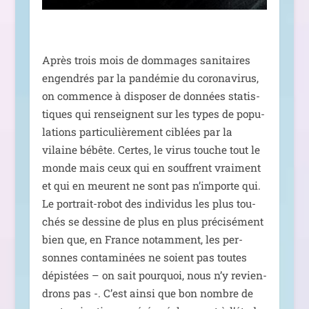
Après trois mois de dom­mages sani­taires
engen­drés par la pan­dé­mie du coro­na­vi­rus,
on com­mence à dis­po­ser de don­nées sta­tis­
tiques qui ren­seignent sur les types de popu­
la­tions par­ti­cu­liè­re­ment ciblées par la
vilaine bébête. Certes, le virus touche tout le
monde mais ceux qui en souffrent vrai­ment
et qui en meurent ne sont pas n’importe qui.
Le por­trait-robot des indi­vi­dus les plus tou­
chés se des­sine de plus en plus pré­ci­sé­ment
bien que, en France notam­ment, les per­
sonnes conta­mi­nées ne soient pas toutes
dépis­tées – on sait pour­quoi, nous n’y revien­
drons pas -. C’est ain­si que bon nombre de