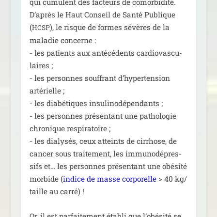
qui cumulent des fac­teurs de comor­bi­di­té.
D’après le Haut Conseil de Santé Publique
(
), le risque de formes sévères de la
HCSP
mala­die concerne :
- les patients aux anté­cé­dents car­dio­vas­cu­
laires ;
- les per­sonnes souf­frant d’hypertension
arté­rielle ;
- les dia­bé­tiques insu­li­no­dé­pen­dants ;
- les per­sonnes pré­sen­tant une patho­lo­gie
chro­nique res­pi­ra­toire ;
- les dia­ly­sés, ceux atteints de cir­rhose, de
can­cer sous trai­te­ment, les immu­no­dé­pres­
sifs et… les per­sonnes pré­sen­tant une obé­si­té
mor­bide (
indice de masse cor­po­relle
> 40 kg/​
taille au carré) !
Or, il est par­fai­te­ment éta­bli que l’obésité se