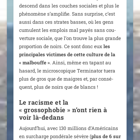
des­cend dans les couches sociales et plus le
phé­no­mène s’amplifie. Sans sur­prise, c’est
aus­si dans ces strates basses, où les gens
cumulent les emplois mal payés sans cou­
ver­ture sociale, que l’on trouve la plus grande
pro­por­tion de noirs. Ce sont donc eux
les
prin­ci­pales vic­times de cette culture de la
« mal­bouffe »
. Ainsi, même en tapant au
hasard, le micro­sco­pique Terminator tue­ra
plus de gros que de maigres et, par consé­
quent, plus de noirs que de blancs !
Le racisme et la
« grossophobie » n’ont rien à
voir là-dedans
Aujourd’hui, avec 130 mil­lions d’Américains
en sur­charge pon­dé­rale sévère (
plus de 6 sur