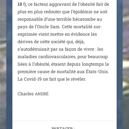
10 !
), ce fac­teur aggra­vant de l’obésité fait de
plus en plus redou­ter que l’épidémie ne soit
res­pon­sable d’une ter­rible héca­tombe au
pays de l’Oncle Sam. Cette mor­ta­li­té sur-
expri­mée vient mettre en évi­dence les
dérives de cette socié­té qui, déjà,
s’autodétruisait par sa façon de vivre : les
mala­dies car­dio­vas­cu­laires, pour beau­coup
liées à l’obésité, étaient depuis long­temps la
pre­mière cause de mor­ta­li­té aux États-Unis.
La Covid-19 ne fait que le révéler.
Charles
ANDRÉ
PARTAGER :