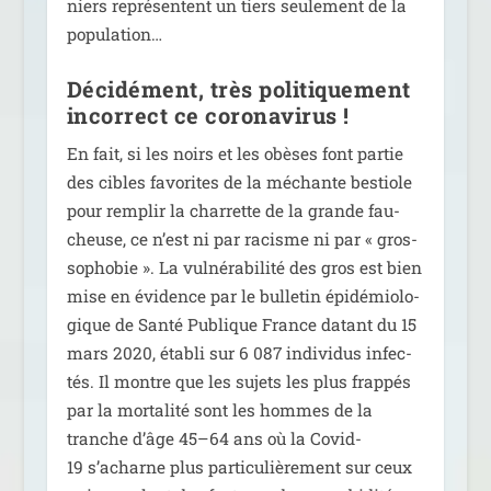
niers repré­sentent un tiers seule­ment de la
population…
Décidément, très politiquement
incorrect ce coronavirus !
En fait, si les noirs et les obèses font par­tie
des cibles favo­rites de la méchante bes­tiole
pour rem­plir la char­rette de la grande fau­
cheuse, ce n’est ni par racisme ni par « gros­
so­pho­bie ». La vul­né­ra­bi­li­té des gros est bien
mise en évi­dence par le bul­le­tin épi­dé­mio­lo­
gique de Santé Publique France datant du 15
mars 2020, éta­bli sur 6 087 indi­vi­dus infec­
tés. Il montre que les sujets les plus frap­pés
par la mor­ta­li­té sont les hommes de la
tranche d’âge 45–64 ans où la Covid-
19 s’acharne plus par­ti­cu­liè­re­ment sur ceux