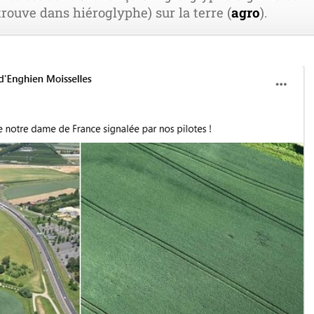
rouve dans hié­ro­glyphe) sur la terre (
agro
).