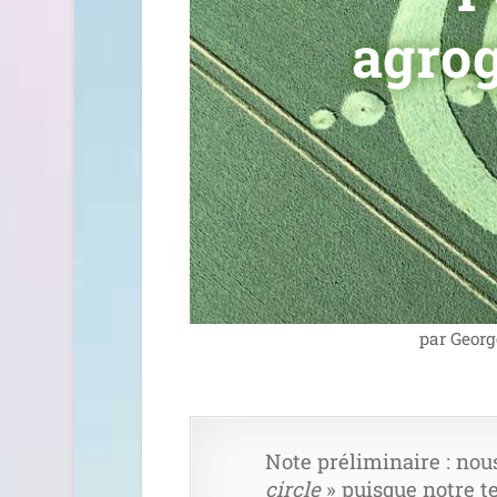
agrog
par
Georg
Note pré­li­mi­naire : nous 
circle
» puisque notre tex