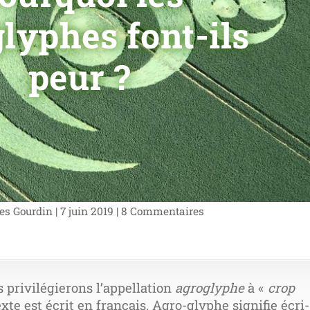
lyphes font-ils
peur ?
es Gourdin
|
7 juin 2019
|
8 Commentaires
pri­vi­lé­gie­rons l’ap­pel­la­tion
agro­glyphe
à «
crop
te est écrit en fran­çais. Agro-glyphe signi­fie écri­