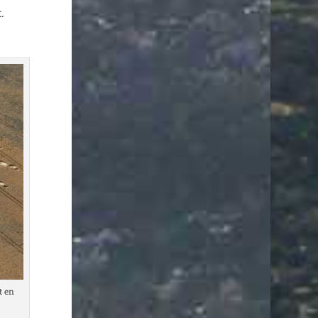
.
t en