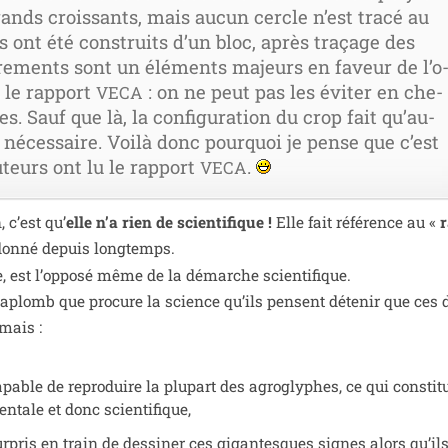
ands crois­sants, mais aucun cercle n’est tra­cé au
ls ont été construits d’un bloc, après tra­çage des
vre­ments sont un élé­ments majeurs en faveur de l’o
 le rap­port
: on ne peut pas les évi­ter en che­
VECA
s. Sauf que là, la confi­gu­ra­tion du crop fait qu’au­
 néces­saire. Voilà donc pour­quoi je pense que c’est
uteurs ont lu le rap­port
.
VECA
, c’est qu’
elle n’a rien de scien­ti­fique !
Elle fait réfé­rence au «
r
­don­né depuis long­temps.
ce, est l’op­po­sé même de la démarche scien­ti­fique.
a­plomb que pro­cure la science qu’ils pensent déte­nir que ces 
mais :
able de repro­duire la plu­part des agro­glyphes, ce qui consti­t
n­tale et donc scientifique,
­pris en train de des­si­ner ces gigan­tesques signes alors qu’il