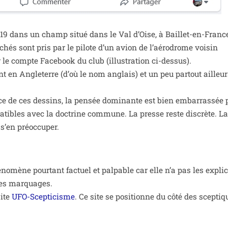
19 dans un champ situé dans le Val d’Oise, à Baillet-en-Franc
chés sont pris par le pilote d’un avion de l’aé­ro­drome voi­sin
le compte Facebook du club (illus­tra­tion ci-des­sus).
ent en Angleterre (d’où le nom anglais) et un peu par­tout ailleu
ence de ces des­sins, la pen­sée domi­nante est bien embar­ras­sée
­pa­tibles avec la doc­trine com­mune. La presse reste dis­crète. L
 s’en préoccuper.
o­mène pour­tant fac­tuel et pal­pable car elle n’a pas les expli­c
ces mar­quages.
site
UFO-Scepticisme
. Ce site se posi­tionne du côté des scep­tiq