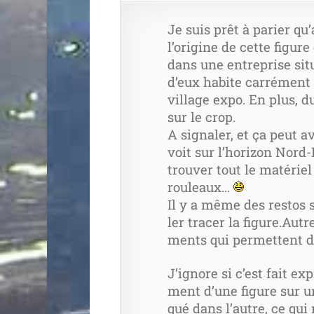
Je suis prêt à parier q
l’o­ri­gine de cette figu
dans une entre­prise situ
d’eux habite car­ré­ment 
vil­lage expo. En plus, 
sur le crop.
A signa­ler, et ça peut 
voit sur l’ho­ri­zon Nord-
trou­ver tout le maté­riel 
rouleaux…
Il y a même des res­tos s
ler tra­cer la figure.Autre
ments qui per­mettent de 
J’ignore si c’est fait exp
ment d’une figure sur un
qué dans l’autre, ce qui