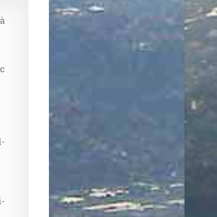
 à
nc
l­
i­