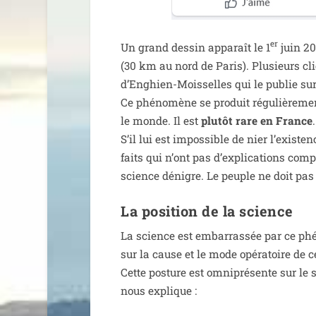
er
Un grand des­sin appa­raît le 1
juin 20
(30 km au nord de Paris). Plusieurs cli­
d’Enghien-Moisselles qui le publie sur 
Ce phé­no­mène se pro­duit régu­liè­re­m
le monde. Il est
plu­tôt rare en France
.
S’il lui est impos­sible de nier l’exis­t
faits qui n’ont pas d’ex­pli­ca­tions com
science dénigre. Le peuple ne doit pas
La position de la science
La science est embar­ras­sée par ce phé­n
sur la cause et le mode opé­ra­toire de 
Cette pos­ture est omni­pré­sente sur le 
nous explique :