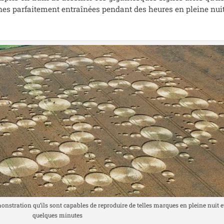
nes par­fai­te­ment entraî­nées pen­dant des heures en pleine nuit
s­tra­tion qu’ils sont capables de repro­duire de telles marques en pleine nuit e
quelques minutes