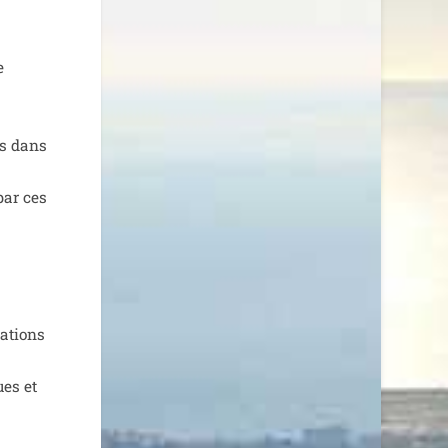
e
rs dans
 par ces
a
a­tions
ues et