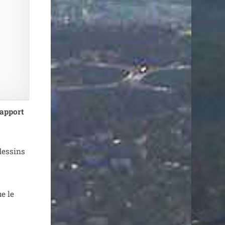
­
ap­port
des­sins
ue le
s