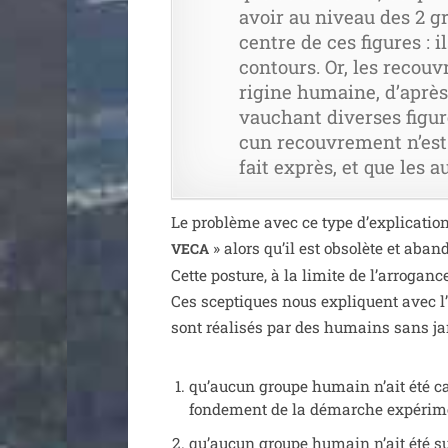
avoir au niveau des 2 gr
centre de ces figures : i
contours. Or, les recou­
ri­gine humaine, d’a­près
vau­chant diverses figure
cun recou­vre­ment n’est
fait exprès, et que les a
Le pro­blème avec ce type d’ex­pli­ca­tion
» alors qu’il est obso­lète et aban
VECA
Cette pos­ture, à la limite de l’ar­ro­gan
Ces scep­tiques nous expliquent avec l’
sont réa­li­sés par des humains sans ja
qu’au­cun groupe humain n’ait été cap
fon­de­ment de la démarche expé­ri­me
qu’au­cun groupe humain n’ait été sur