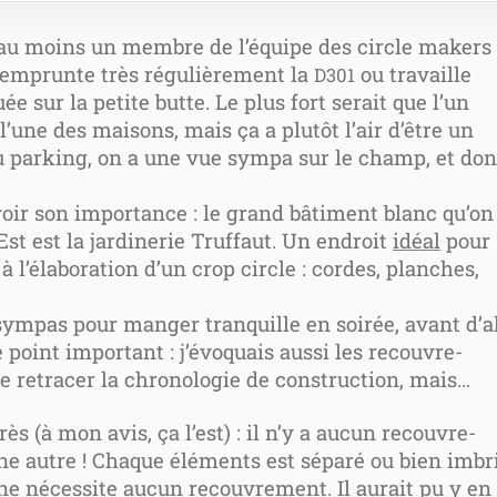
u’au moins un membre de l’é­quipe des circle makers
re emprunte très régu­liè­re­ment la
ou tra­vaille
D301
ée sur la petite butte. Le plus fort serait que l’un
l’une des mai­sons, mais ça a plu­tôt l’air d’être un
du par­king, on a une vue sym­pa sur le champ, et do
avoir son impor­tance : le grand bâti­ment blanc qu’on
Est est la jar­di­ne­rie Truffaut. Un endroit
idéal
pour
à l’é­la­bo­ra­tion d’un crop circle : cordes, planches,
ym­pas pour man­ger tran­quille en soi­rée, avant d’a
 point impor­tant : j’é­vo­quais aus­si les recou­vre­
retra­cer la chro­no­lo­gie de construc­tion, mais…
rès (à mon avis, ça l’est) : il n’y a aucun recou­vre­
e autre ! Chaque élé­ments est sépa­ré ou bien imbr
 ne néces­site aucun recou­vre­ment. Il aurait pu y en