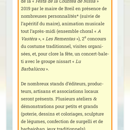
de la «
Festa de la Countéa de Nissa
»
2019 par le maire de Breil en pré­sence de
nom­breuses per­son­na­li­tés* (sui­vie de
l’apéritif du maire), ani­ma­tion musi­cale
tout l’après-midi (ensemble cho­ral «
A
e
Vastèra
», «
Les Rementas
»), 2
concours
du cos­tume tra­di­tion­nel, visites orga­ni­
sées, et, pour clore la fête, un concert-bale­
ti avec le groupe nis­sart «
Lu
Barbalùcou
».
De nom­breux stands d’éditeurs, pro­duc­
teurs, arti­sans et asso­cia­tions locaux
seront pré­sents. Plusieurs ate­liers
&
démons­tra­tions pour petits et grands
(pote­rie, des­sins et colo­riages, sculp­ture
de légumes, confec­tion de sur­gel­li et de
bar­ba­jo­han, jeux tra­di­tion­nels).