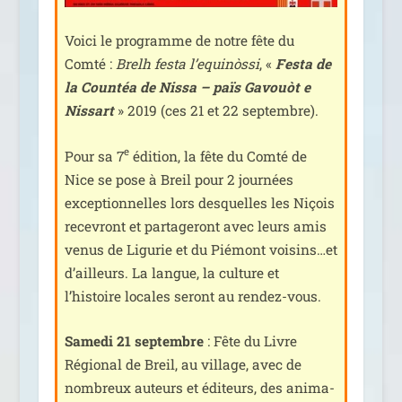
Voici le pro­gramme de notre fête du
Comté :
Brelh fes­ta l’equinòssi
, «
Festa de
la Countéa de Nissa – païs Gavouòt e
Nissart
» 2019 (ces 21 et 22 septembre).
e
Pour sa 7
édi­tion, la fête du Comté de
Nice se pose à Breil pour 2 jour­nées
excep­tion­nelles lors des­quelles les Niçois
rece­vront et par­ta­ge­ront avec leurs amis
venus de Ligurie et du Piémont voisins…et
d’ailleurs. La langue, la culture et
l’histoire locales seront au rendez-vous.
Samedi 21 sep­tembre
: Fête du Livre
Régional de Breil, au vil­lage, avec de
nom­breux auteurs et édi­teurs, des ani­ma­