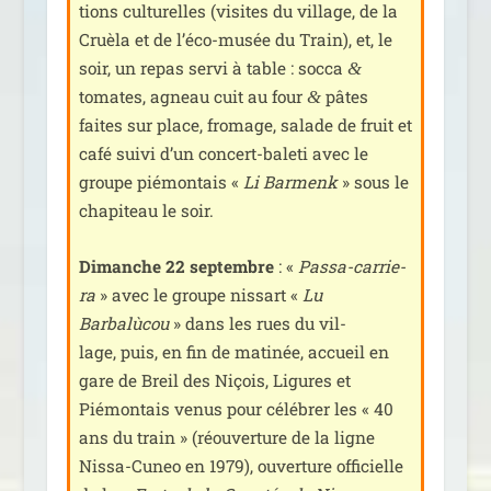
tions cultu­relles (visites du vil­lage, de la
Cruèla et de l’éco-musée du Train), et, le
soir, un repas ser­vi à table : soc­ca
&
tomates, agneau cuit au four
pâtes
&
faites sur place, fro­mage, salade de fruit et
café sui­vi d’un concert-bale­ti avec le
groupe pié­mon­tais «
Li Barmenk
» sous le
cha­pi­teau le soir.
Dimanche 22 sep­tembre
: «
Passa-car­rie­
ra
» avec le groupe nis­sart «
Lu
Barbalùcou
» dans les rues du vil­
lage, puis, en fin de mati­née, accueil en
gare de Breil des Niçois, Ligures et
Piémontais venus pour célé­brer les « 40
ans du train » (réou­ver­ture de la ligne
Nissa-Cuneo en 1979), ouver­ture offi­cielle