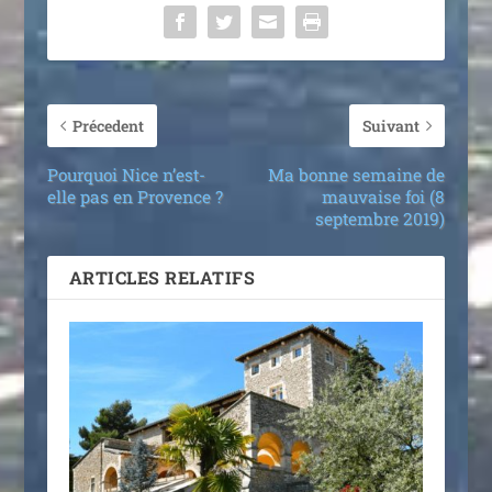
Précedent
Suivant
Pourquoi Nice n’est-
Ma bonne semaine de
elle pas en Provence ?
mauvaise foi (8
septembre 2019)
ARTICLES RELATIFS