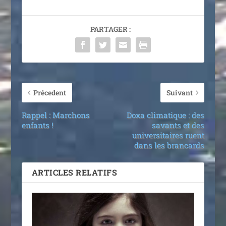
PARTAGER :
Précedent
Suivant
Rappel : Marchons
Doxa climatique : des
enfants !
savants et des
universitaires ruent
dans les brancards
ARTICLES RELATIFS