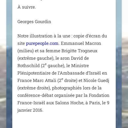
À suivre.
Georges Gourdin
Notre illus­tra­tion à la une : copie d’écran du
site
purepeople.com
. Emmanuel Macron
(milieu) et sa femme Brigitte Trogneux
(extrême gauche), le aron David de
e
Rothschild (2
gauche), le Ministre
Plénipotentiaire de l’Ambassade d’Israël en
e
France Marc Attali (2
droite) et Nicole Guedj
(extrême droite), pho­to­gra­phiés lors de la
confé­rence-débat orga­ni­sée par la Fondation
France-Israël aux Salons Hoche, à Paris, le 9
jan­vier 2016.