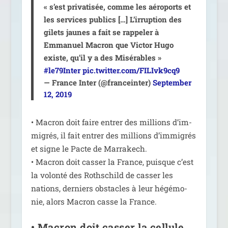
« s’est pri­va­ti­sée, comme les aéro­ports et
les ser­vices publics […] L’irruption des
gilets jaunes a fait se rap­pe­ler à
Emmanuel Macron que Victor Hugo
existe, qu’il y a des Misérables »
#le79Inter
pic.twitter.com/FILIvk9cq9
— France Inter (@franceinter)
September
12, 2019
• Macron doit faire entrer des mil­lions d’im­
mi­grés, il fait entrer des mil­lions d’im­mi­grés
et signe le Pacte de Marrakech.
• Macron doit cas­ser la France, puisque c’est
la volon­té des Rothschild de cas­ser les
nations, der­niers obs­tacles à leur hégé­mo­
nie, alors Macron casse la France.
• Macron doit casser la cellule