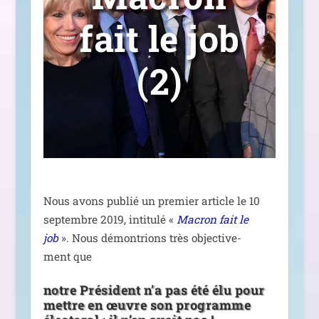
fait le job
(2)
Nous avons publié un pre­mier article le 10
sep­tembre 2019, inti­tu­lé «
Macron fait le
job
». Nous démon­trions très objec­ti­ve­
ment que
notre Président n’a pas été élu pour
mettre en œuvre son programme