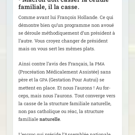
familiale, il la casse.
Comme avant lui François Hollande. Ce qui
démontre bien qu’un pro­gramme non avoué
se déroule métho­di­que­ment d’un pré­sident à
l’autre. Vous croyez chan­ger de pré­sident
mais on vous sert les mêmes plats.
Ainsi contre l’a­vis des Français, la
PMA
(Procréation Médicalement Assistée) sans
père et la
(Gestation Pour Autrui) se
GPA
mettent en place. Et nous l’au­rons ! Au for­
ceps, mais nous l’au­rons. Tout converge vers
la casse de la struc­ture fami­liale natu­relle,
non pas catho­lique ou réac, la struc­ture
fami­liale
natu­relle
.
L’escroc qui pré­side l’Assemblée natio­nale,