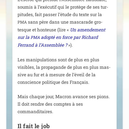
sou­mis à l’exé­cu­tif qui le pro­tège de ses tur­
pi­tudes, fait pas­ser l’é­tude du texte sur la
sans père dans une mas­ca­rade gro­
PMA
tesque et hon­teuse (lire «
Un amen­de­ment
sur la
adop­té en force par Richard
PMA
Ferrand à l’Assemblée ?
»).
Les mani­pu­la­tions sont de plus en plus
visibles, la pro­pa­gande de plus en plus mas­
sive au fur et à mesure de l’é­veil de la
conscience poli­tique des Français.
Mais chaque jour, Macron avance ses pions.
Il doit rendre des comptes à ses
commanditaires.
Il fait le job