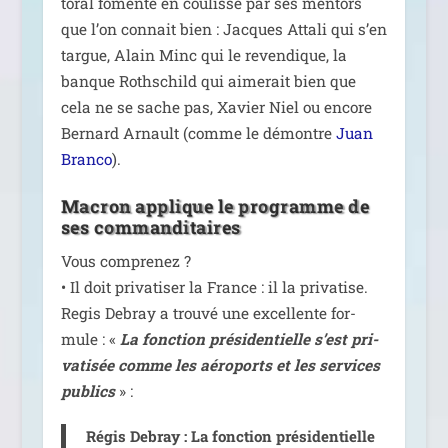
to­ral fomen­té en cou­lisse par ses men­tors
que l’on connait bien : Jacques Attali qui s’en
targue, Alain Minc qui le reven­dique, la
banque Rothschild qui aime­rait bien que
cela ne se sache pas, Xavier Niel ou encore
Bernard Arnault (comme le démontre
Juan
Branco
).
Macron applique le programme de
ses commanditaires
Vous com­pre­nez ?
• Il doit pri­va­ti­ser la France : il la pri­va­tise.
Regis Debray a trou­vé une excel­lente for­
mule : «
La fonc­tion pré­si­den­tielle s’est pri­
va­ti­sée comme les aéro­ports et les ser­vices
publics
» :
Régis Debray : La fonc­tion pré­si­den­tielle