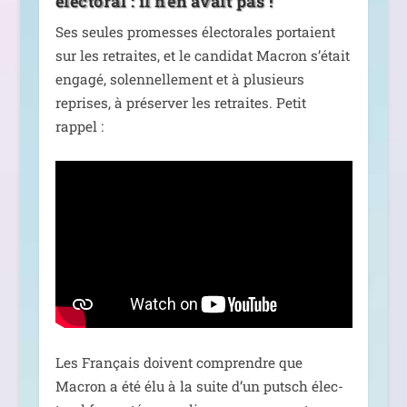
électoral : il n’en avait pas !
Ses seules pro­messes élec­to­rales por­taient
sur les retraites, et le can­di­dat Macron s’é­tait
enga­gé, solen­nel­le­ment et à plu­sieurs
reprises, à pré­ser­ver les retraites. Petit
rappel :
Les Français doivent com­prendre que
Macron a été élu à la suite d’un putsch élec­