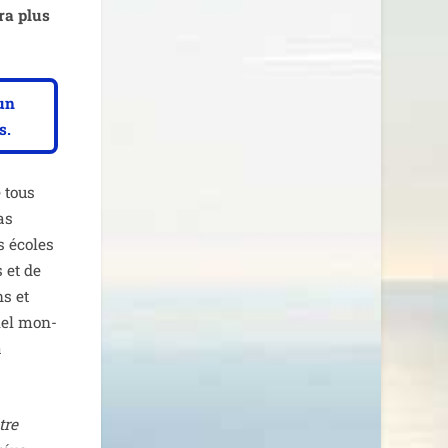
era plus
un
s.
e tous
as
s écoles
s et de
ns et
ciel mon­
a
tre