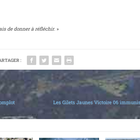
s de don­ner à réflé­chir
. »
ARTAGER :
Complot
Les Gilets Jaunes Victoire 06 immunis