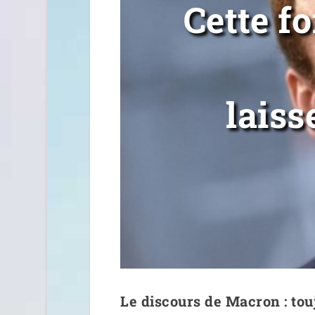
Cette fo
laiss
Le discours de Macron : tou