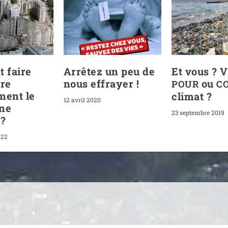
 faire
Arrêtez un peu de
Et vous ? V
tre
nous effrayer !
ou
POUR
C
ment le
climat ?
12 avril 2020
ine
23 septembre 2019
 ?
022