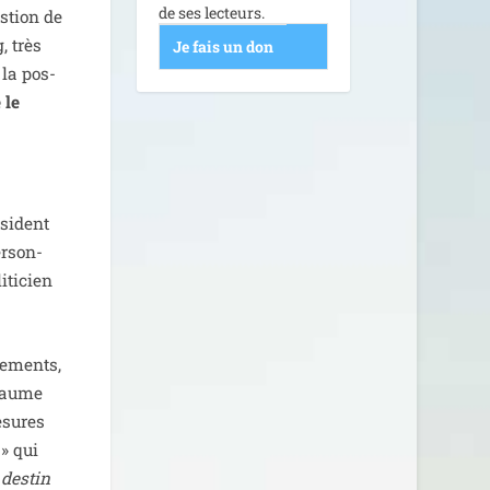
de ses lecteurs.
­tion de
, très
Je fais un don
 la pos­
 le
ésident
r­son­
ti­cien
ge­ments,
 baume
esures
» qui
des­tin