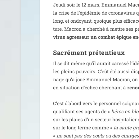
Jeudi soir le 12 mars, Emmanuel Macron
la crise de l’épidémie de coro­na­vi­rus 
long, et ondoyant, quoique plus effi­cace
ture. Macron a cher­ché à mettre ses p
virus agres­seur un com­bat épique en
Sacrément prétentieux
Il se dit même qu’il aurait cares­sé l’idé
les pleins pou­voirs. C’eût été aus­si dis
nage qu’a joué Emmanuel Macron, on a pa
en situa­tion d’échec cher­chant à
renou
C’est d’abord vers le per­son­nel soi­gna
qua­li­fiant ses agents de «
héros en bl
sur les plaies d’un sec­teur hos­pi­ta­l
sur le long terme comme «
la san­té gr
«
ne sont pas des coûts ou des charges,