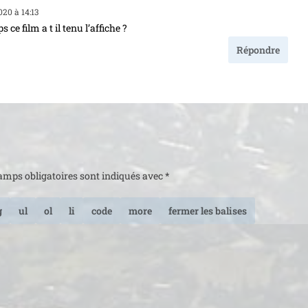
020 à 14:13
ce film a t il tenu l’affiche ?
Répondre
amps obligatoires sont indiqués avec
*