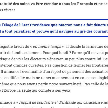
a­tui­té des soins va être éten­due à tous les Français et ne s
s rêver !
 l’
éloge de l’État Providence
que Macron nous a fait dénote 
 à tout pri­va­ti­ser et prouve qu’il navigue au gré des courant
registre favo­ri du «
en même temps
» : il décide la fer­me­ture d
ar­tir de lun­di seule­ment. Pourquoi lun­di ? Parce qu’il ne veut p
risque de voir les élec­teurs s’énerver un peu plus contre lui. Le
es­te­ront grandes ouvertes. Pas ques­tion de fer­mer les fron­tière
 Il annonce l’éventualité d’un report de paie­ment des coti­sa­tio
ses en dif­fi­cul­té mais ne remet aucu­ne­ment en cause son logi­
même que nous avons per­du notre sou­ve­rai­ne­té. Pas celle de l
e l’Europe, la seule qui compte à ses yeux.
om­mage à «
l’esprit de soli­da­ri­té et d’entraide qui carac­té­rise no