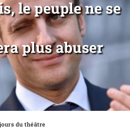
is, le peuple ne se
era plus abuser
jours du théâtre