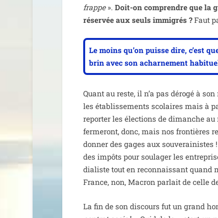
frappe
».
Doit-on com­prendre que la gr
réser­vée aux seuls immi­grés ?
Faut pa
Le moins qu’on puisse dire, c’est que
brin avec son achar­ne­ment habi­tuel
Quant au reste, il n’a pas déro­gé à son 
les éta­blis­se­ments sco­laires mais à p
repor­ter les élec­tions de dimanche au 
fer­me­ront, donc, mais nos fron­tières r
don­ner des gages aux sou­ve­rai­nistes !
des impôts pour sou­la­ger les entre­pri
dia­liste tout en recon­nais­sant quand 
France, non, Macron par­lait de celle d
La fin de son dis­cours fut un grand h