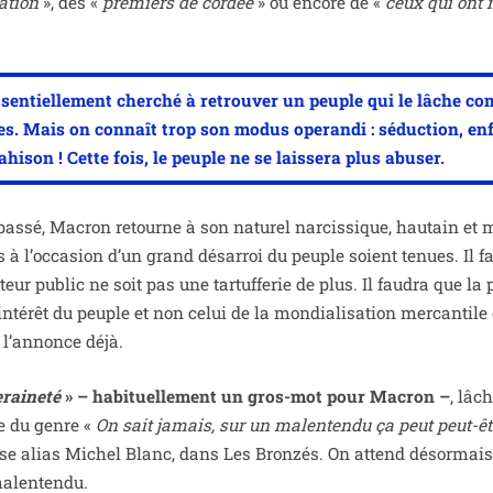
ation
», des «
pre­miers de cor­dée
» ou encore de «
ceux qui ont 
­tiel­le­ment cher­ché à retrou­ver un peuple qui le lâche co
nces. Mais on connaît trop son
modus ope­ran­di
: séduc­tion, en
i­son ! Cette fois, le peuple ne se lais­se­ra plus abuser.
 pas­sé, Macron retourne à son natu­rel nar­cis­sique, hau­tain et 
es à l’occasion d’un grand désar­roi du peuple soient tenues. Il f
r public ne soit pas une tar­tuf­fe­rie de plus. Il fau­dra que la p
ntérêt du peuple et non celui de la mon­dia­li­sa­tion mer­can­tile
’an­nonce déjà.
­rai­ne­té
» – habi­tuel­le­ment un gros-mot pour Macron –
, lâc
ée du genre «
On sait jamais, sur un mal­en­ten­du ça peut peut-ê
e alias Michel Blanc, dans Les Bronzés. On attend désor­mais 
malentendu.