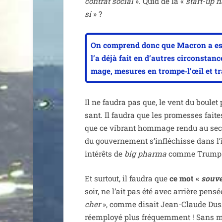
contrat social
». Quid de la «
start-up n
si
» ?
On com­prend donc que Macron a essen
l’a déjà fait en d’autres cir­cons­ta
mage, mesures en trompe‑l’œil et tra­h
Il ne fau­dra pas que, le vent du bou­let
sant. Il fau­dra que les pro­messes fait
que ce vibrant hom­mage ren­du au sec­teu
du gou­ver­ne­ment s’infléchisse dans l’i
inté­rêts de
big phar­ma
comme Trump l
Et sur­tout, il fau­dra que
ce mot «
sou­ve
soir, ne l’ait pas été avec arrière pen­s
cher
», comme disait Jean-Claude Duss
réem­ployé plus fré­quem­ment ! Sans 