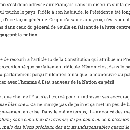
 s’est donc adres­sé aux Français dans un dis­cours sur la ges
qui touche le pays. Fidèle à son habi­tude, le Président a été long
, d’une façon géné­rale. Ce qui n’a sau­té aux yeux, c’est sur­tout
as dans ceux du géné­ral de Gaulle en fai­sant de
la lutte contre
ga­geant la nation
.
e de recou­rir à l’article 16 de la Constitution qui attri­bue au Pr
­pro­por­tion­né que par­fai­te­ment ridi­cule. Néanmoins, dans le pe
r­fai­te­ment per­çu l’intention ain­si que la manœuvre du poli­
er avec l’homme d’État sau­veur de la Nation en péril
.
nt que chef de l’État s’est tour­né pour lui adres­ser ses encou­ra­
ouse blanche
». Ça ne mange pas de pain et ça met un peu de
ier gra­ve­ment en crise. Dans le même temps, il a annon­cé des m
a­tuite, sans condi­tion de reve­nus, de par­cours ou de pro­fes­sion
 mais des biens pré­cieux, des atouts indis­pen­sables quand le 