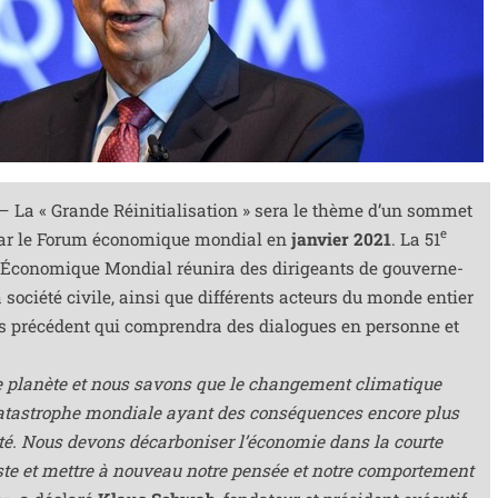
 – La « Grande Réinitialisation » sera le thème d’un som­met
e
ar le Forum éco­no­mique mon­dial en
jan­vier 2021
. La 51
conomique Mondial réuni­ra des diri­geants de gou­ver­ne­
a socié­té civile, ain­si que dif­fé­rents acteurs du monde entier
s pré­cé­dent qui com­pren­dra des dia­logues en per­sonne et
 pla­nète et nous savons que le chan­ge­ment cli­ma­tique
 catas­trophe mon­diale ayant des consé­quences encore plus
té. Nous devons décar­bo­ni­ser l’é­co­no­mie dans la courte
te et mettre à nou­veau notre pen­sée et notre com­por­te­ment