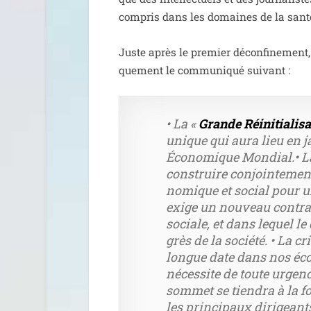
com­pris dans les domaines de la san­t
Juste après le pre­mier décon­fi­ne­men
que­ment le com­mu­ni­qué suivant :
• La «
Grande Réinitialisa
unique qui aura lieu en j
Économique Mondial.• La 
construire conjoin­te­men
no­mique et social pour un
exige un nou­veau contrat 
sociale, et dans lequel le
grès de la socié­té.
• La cr
longue date dans nos éco­n
néces­site de toute urgence
som­met se tien­dra à la foi
les prin­ci­paux diri­gean