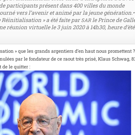
e par­ti­ci­pants pré­sent dans 400 villes du monde
ur­né vers l’a­ve­nir et ani­mé par la jeune géné­ra­tion.•
Réinitialisation » a été faite par
le Prince de Gall
SAR
 réunion vir­tuelle le 3 juin 2020 à 14h30, heure d’é­té
sation » que les grands argen­tiers d’en haut nous pro­mettent ?
r­mu­lées par le fon­da­teur de ce raout très pri­sé, Klaus Schwag, 
de le quitter :