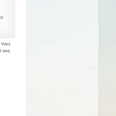
es
 Voici
82 ans,