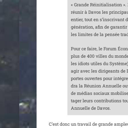
« Grande Réinitialisation ». 
réunir à Davos les prin­ci­p
entier, tout en s’ins­cri­van
géné­ra­tion, afin de garan­t
les limites de la pen­sée tra­d
Pour ce faire, le Forum Écon
plus de 400 villes du monde 
les idiots utiles du Système)
agir avec les diri­geants de
portes ouvertes pour inté­gre
dra la Réunion Annuelle ouv
de médias sociaux mobi­li­se­
ta­ger leurs contri­bu­tions 
Annuelle de Davos.
C’est donc un tra­vail de grande ampleur