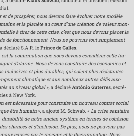
e
», a décla­ré
Klaus Schwab
, fon­da­teur et pré­sident exé­cu­tif
ial.
ir et de pros­pé­rer, nous devons faire évo­luer notre modèle
humains et la pla­nète au cœur d’une créa­tion de valeur mon­
n­tielle à tirer de cette crise, c’est que nous devons pla­cer la
e de fonc­tion­ne­ment. Nous ne pou­vons tout sim­ple­ment
 a décla­ré S.A.R. le
Prince de Galles
.
est la confir­ma­tion que nous devons consi­dé­rer cette tra­
gnal d’a­larme. Nous devons construire des éco­no­mies et
us inclu­sives et plus durables, qui soient plus résis­tantes
n­ge­ment cli­ma­tique et aux nom­breux autres défis aux­
tés au niveau glo­bal
», a décla­ré
António Guterres
, secré­
unies à New York.
n est néces­saire pour construire un nou­veau contrat social
haque être humain
», a ajou­té M. Schwab. «
La crise sani­taire
dura­bi­li­té de notre ancien sys­tème en termes de cohé­sion
té des chances et d’in­clu­sion. De plus, nous ne pou­vons pas
maux cau­sés par le racisme et la dis­cri­mi­na­tion. Nous