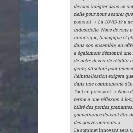
devons inté­grer dans ce nou­ve
nelle pour nous assu­rer qu
pour­suit : «
La
a acc
COVID-19
indus­trielle. Nous devons n
numé­rique, bio­lo­gique et p
dans son ensemble, en offra
a éga­le­ment démon­tré une 
de notre devoir de réta­blir u
gente, struc­tu­ré pour rele­
Réinitialisation exi­ge­ra qu
dans une com­mu­nau­té d’in­té
Tout en pré­ci­sant : «
Nous de
terme à une réflexion à long 
bi­li­té des par­ties pre­nant
gou­ver­nance doivent être des
des gou­ver­ne­ments.
»
Ce som­met inno­vant sera une 