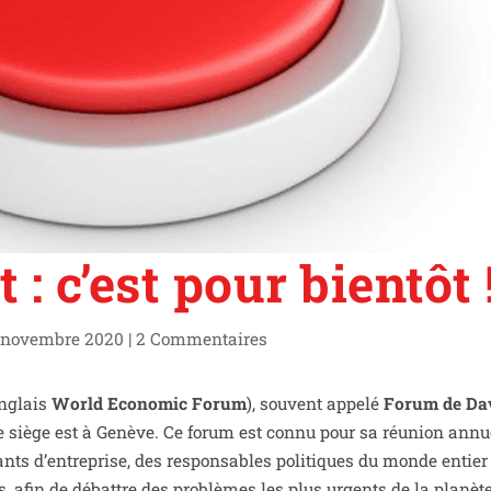
 : c’est pour bientôt 
 novembre 2020
|
2 Commentaires
nglais
World Economic Forum
), sou­vent appe­lé
Forum de Da
t le siège est à Genève. Ce forum est connu pour sa réunion annu
ants d’entreprise, des res­pon­sables poli­tiques du monde entier 
tes, afin de débattre des pro­blèmes les plus urgents de la pla­nète