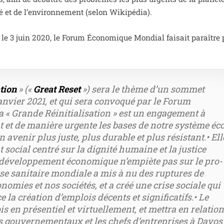
é et de l’environnement (selon Wikipédia).
t, le 3 juin 2020, le Forum Économique Mondial fai­sait paraître 
tion
» («
Great Reset
») sera le thème d’un som­met
an­vier 2021, et qui sera convo­qué par le Forum
« Grande Réinitialisation » est un enga­ge­ment à
t et de manière urgente les bases de notre sys­tème éc
 ave­nir plus juste, plus durable et plus résis­tant.• Ell
social cen­tré sur la digni­té humaine et la jus­tice
 déve­lop­pe­ment éco­no­mique n’empiète pas sur le pro­
ise sani­taire mon­diale a mis à nu des rup­tures de
o­mies et nos socié­tés, et a créé une crise sociale qui
 la créa­tion d’emplois décents et signi­fi­ca­tifs.• Le
s en pré­sen­tiel et vir­tuel­le­ment, et met­tra en rela­tio
ts gou­ver­ne­men­taux et les chefs d’entreprises à Davos