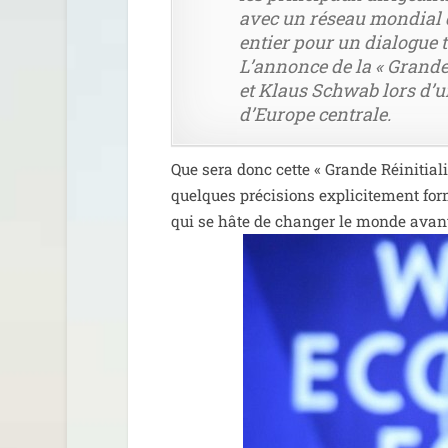
avec un réseau mon­dial d
entier pour un dia­logue to
L’annonce de la « Grande 
et Klaus Schwab lors d’une
d’Europe centrale.
Que sera donc cette « Grande Réinitiali
quelques pré­ci­sions expli­ci­te­ment fo
qui se hâte de chan­ger le monde avant 