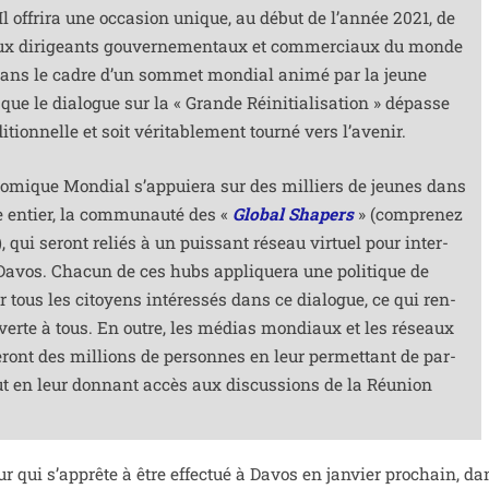
Il offri­ra une occa­sion unique, au début de l’année 2021, de
aux diri­geants gou­ver­ne­men­taux et com­mer­ciaux du monde
t dans le cadre d’un som­met mon­dial ani­mé par la jeune
ir que le dia­logue sur la « Grande Réinitialisation » dépasse
i­tion­nelle et soit véri­ta­ble­ment tour­né vers l’avenir.
omique Mondial s’ap­puie­ra sur des mil­liers de jeunes dans
entier, la com­mu­nau­té des «
Global Shapers
» (com­pre­nez
, qui seront reliés à un puis­sant réseau vir­tuel pour inter­
 Davos. Chacun de ces hubs appli­que­ra une poli­tique de
r tous les citoyens inté­res­sés dans ce dia­logue, ce qui ren­
erte à tous. En outre, les médias mon­diaux et les réseaux
ront des mil­lions de per­sonnes en leur per­met­tant de par­
tout en leur don­nant accès aux dis­cus­sions de la Réunion
 qui s’ap­prête à être effec­tué à Davos en jan­vier pro­chain, da