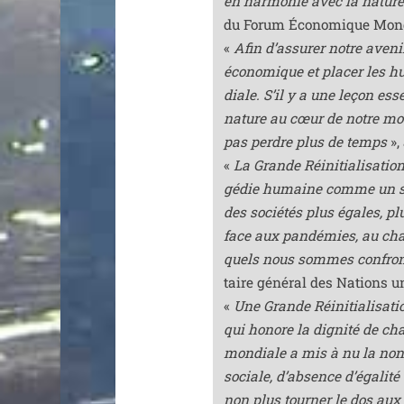
en har­mo­nie avec la natur
du Forum Économique Mond
«
Afin d’as­su­rer notre ave­n
éco­no­mique et pla­cer les 
diale. S’il y a une leçon esse
nature au cœur de notre mod
pas perdre plus de temps
»,
«
La Grande Réinitialisation 
gé­die humaine comme un si
des socié­tés plus égales, pl
face aux pan­dé­mies, au cha
quels nous sommes confron­
taire géné­ral des Nations 
«
Une Grande Réinitialisatio
qui honore la digni­té de c
mon­diale a mis à nu la non-
sociale, d’ab­sence d’é­ga­li­
non plus tour­ner le dos aux 