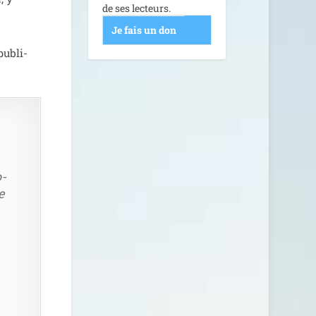
de ses lecteurs.
Je fais un don
publi­
o­
e
n