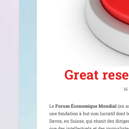
Great reset
16
Le
Forum Économique Mondial
(en a
une fon­da­tion à but non lucra­tif don
Davos, en Suisse, qui réunit des diri­ge
que des intel­lec­tuels et des jour­na­lis