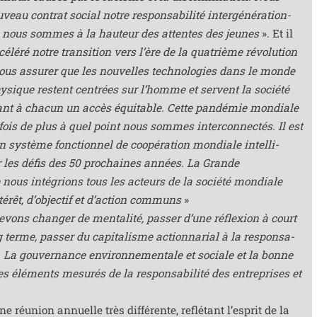
au contrat social notre res­pon­sa­bi­li­té inter­gé­né­ra­tion­
e nous sommes à la hau­teur des attentes des jeunes
». Et il
é­lé­ré notre tran­si­tion vers l’ère de la qua­trième révo­lu­tion
ous assu­rer que les nou­velles tech­no­lo­gies dans le monde
hy­sique res­tent cen­trées sur l’homme et servent la socié­té
nt à cha­cun un accès équi­table. Cette pan­dé­mie mon­diale
fois de plus à quel point nous sommes inter­con­nec­tés. Il est
n sys­tème fonc­tion­nel de coopé­ra­tion mon­diale intel­li­
ver les défis des 50 pro­chaines années. La Grande
e nous inté­grions tous les acteurs de la socié­té mon­diale
­rêt, d’ob­jec­tif et d’ac­tion com­muns
»
vons chan­ger de men­ta­li­té, pas­ser d’une réflexion à court
terme, pas­ser du capi­ta­lisme action­na­rial à la res­pon­sa­
es. La gou­ver­nance envi­ron­ne­men­tale et sociale et la bonne
 élé­ments mesu­rés de la res­pon­sa­bi­li­té des entre­prises et
réunion annuelle très dif­fé­rente, reflé­tant l’es­prit de la