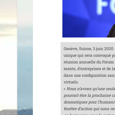
Genève, Suisse, 3 juin 2020
unique qui sera convo­qué p
réunion annuelle du Forum É
ments, d’en­tre­prises et de l
dans une confi­gu­ra­tion san
vir­tuels.
«
Nous n’a­vons qu’une seule
pour­rait être la pro­chaine
dra­ma­tiques pour l’hu­ma­ni­
fenêtre d’action qui nous res