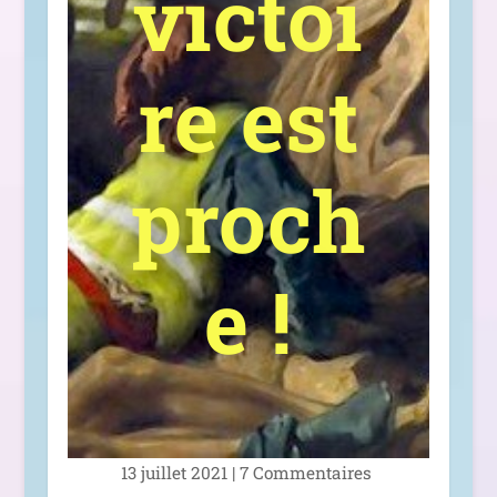
victoi
re est
proch
e !
13 juillet 2021
|
7 Commentaires