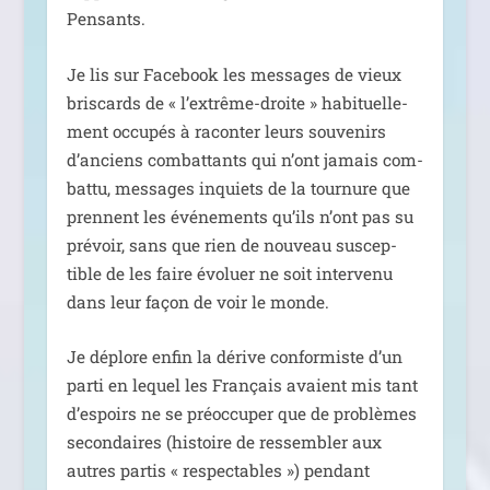
Pensants.
Je lis sur Facebook les mes­sages de vieux
bris­cards de « l’ex­trême-droite » habi­tuel­le­
ment occu­pés à racon­ter leurs sou­ve­nirs
d’an­ciens com­bat­tants qui n’ont jamais com­
bat­tu, mes­sages inquiets de la tour­nure que
prennent les évé­ne­ments qu’ils n’ont pas su
pré­voir, sans que rien de nou­veau sus­cep­
tible de les faire évo­luer ne soit inter­ve­nu
dans leur façon de voir le monde.
Je déplore enfin la dérive confor­miste d’un
par­ti en lequel les Français avaient mis tant
d’es­poirs ne se pré­oc­cu­per que de pro­blèmes
secon­daires (his­toire de res­sem­bler aux
autres par­tis « res­pec­tables ») pen­dant