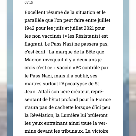
07:15
Excellent résu­mé de la situa­tion et le
paral­lèle que l’on peut faire entre juillet
1942 pour les juifs et juillet 2021 pour
les non vac­ci­nés (= les Résistants) est
fla­grant. Le Pass Nazi ne pas­se­ra pas,
c’est écrit ! La marque de la Bête que
Macron invo­quait il y a deux ans je
crois c’est ce « vac­cin »
contrô­lé par
5G
le Pass Nazi, mais il a oublié, ses
maîtres sur­tout l’Apocalypse de St
Jean. Attali son père créa­teur, repré­
sen­tant de l’État pro­fond pour la France
n’au­ra pas de cachette lorsque d’i­ci peu
la Révélation, la Lumière lui brû­le­ront
les yeux entrai­nant ain­si toute la ver­
mine devant les tri­bu­naux. La vic­toire