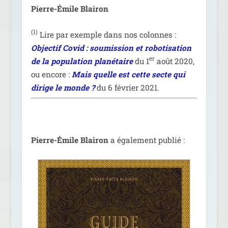
Pierre-Émile Blairon
(1)
Lire par exemple dans nos colonnes :
Objectif Covid : sou­mis­sion et robo­ti­sa­tion
er
de la popu­la­tion pla­né­taire
du 1
août 2020,
ou encore :
Mais quelle est cette secte qui
dirige le monde ?
du 6 février 2021.
Pierre-Émile Blairon
a éga­le­ment publié :