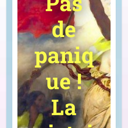
Pas
de
paniq
ue !
La