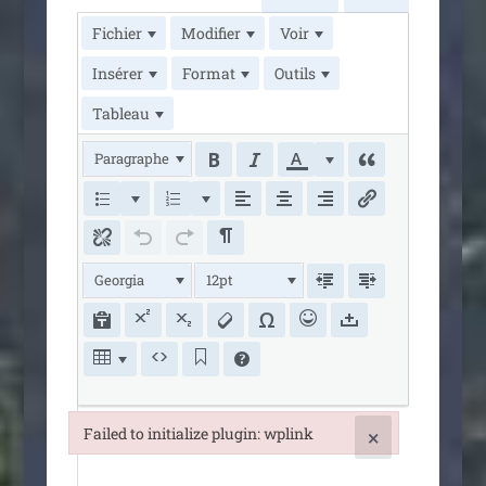
Fichier
Modifier
Voir
Insérer
Format
Outils
Tableau
Paragraphe
Georgia
12pt
Failed to initialize plugin: wplink
×
Failed to initialize plugin: wplink