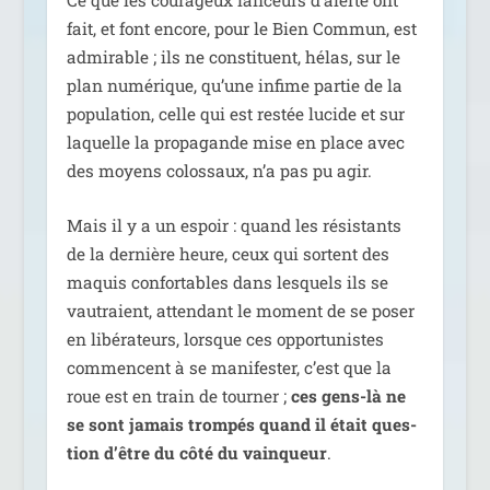
fait, et font encore, pour le Bien Commun, est
admi­rable ; ils ne consti­tuent, hélas, sur le
plan numé­rique, qu’une infime par­tie de la
popu­la­tion, celle qui est res­tée lucide et sur
laquelle la pro­pa­gande mise en place avec
des moyens colos­saux, n’a pas pu agir.
Mais il y a un espoir : quand les résis­tants
de la der­nière heure, ceux qui sortent des
maquis confor­tables dans les­quels ils se
vau­traient, atten­dant le moment de se poser
en libé­ra­teurs, lorsque ces oppor­tu­nistes
com­mencent à se mani­fes­ter, c’est que la
roue est en train de tour­ner ;
ces gens-là ne
se sont jamais trom­pés quand il était ques­
tion d’être du côté du vain­queur
.