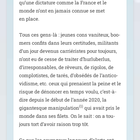
qu’une dic­ta­ture comme la France et le
monde n’ont en jamais connue se met
en place.
Tous ces gens-là : jeunes cons vani­teux, boo­
mers confits dans leurs cer­ti­tudes, mili­tants
d’un jour deve­nus car­rié­ristes pour tou­jours,
n’ont eu de cesse de trai­ter d’hur­lu­ber­lus,
d’irresponsables, de rêveurs, de rigo­los, de
com­plo­tistes, de tarés, d’ob­sé­dés de l’an­ti­co­
vi­disme, etc. ceux qui pre­naient la peine et le
risque de dénon­cer en temps vou­lu, c’est-à-
dire depuis le début de l’an­née 2020, la
(1)
gigan­tesque mani­pu­la­tion
qui avait pris le
monde dans ses filets. On le sait : on a tou­
jours tort d’avoir rai­son trop tôt.
Ce que les cou­ra­geux lan­ceurs d’alerte ont