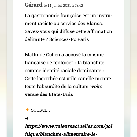
Gérard
le 14 juillet 2021 à 13:42
La gas­tro­no­mie fran­çaise est un ins­tru­
ment raciste au ser­vice des Blancs.
Savez-vous qui dif­fuse cette affir­ma­tion
déli­rante ? Sciences-Po Paris !
Mathilde Cohen a accu­sé la cui­sine
fran­çaise de ren­for­cer « la blan­chi­té
comme iden­ti­té raciale domi­nante »
Cette logor­rhée est utile car elle montre
toute l’absurdité de la culture
woke
venue des États-Unis
:
SOURCE
➜
https://www.valeursactuelles.com/pol
itique/blanchite-alimentaire-le-