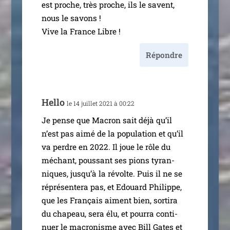
est proche, très proche, ils le savent,
nous le savons !
Vive la France Libre !
Répondre
Hello
le 14 juillet 2021 à 00:22
Je pense que Macron sait déjà qu’il
n’est pas aimé de la popu­la­tion et qu’il
va perdre en 2022. Il joue le rôle du
méchant, pous­sant ses pions tyran­
niques, jusqu’à la révolte. Puis il ne se
répré­sen­te­ra pas, et Edouard Philippe,
que les Français aiment bien, sor­ti­ra
du cha­peau, sera élu, et pour­ra conti­
nuer le macro­nisme avec Bill Gates et