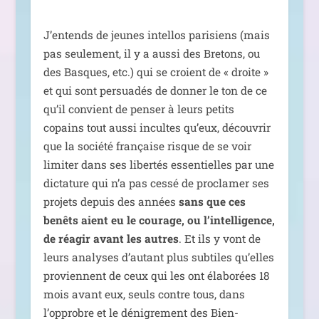
J’entends de jeunes intel­los pari­siens (mais
pas seule­ment, il y a aus­si des Bretons, ou
des Basques, etc.) qui se croient de « droite »
et qui sont per­sua­dés de don­ner le ton de ce
qu’il convient de pen­ser à leurs petits
copains tout aus­si incultes qu’eux, décou­vrir
que la socié­té fran­çaise risque de se voir
limi­ter dans ses liber­tés essen­tielles par une
dic­ta­ture qui n’a pas ces­sé de pro­cla­mer ses
pro­jets depuis des années
sans que ces
benêts aient eu le cou­rage, ou l’intelligence,
de réagir avant les autres
. Et ils y vont de
leurs ana­lyses d’autant plus sub­tiles qu’elles
pro­viennent de ceux qui les ont éla­bo­rées 18
mois avant eux, seuls contre tous, dans
l’opprobre et le déni­gre­ment des Bien-