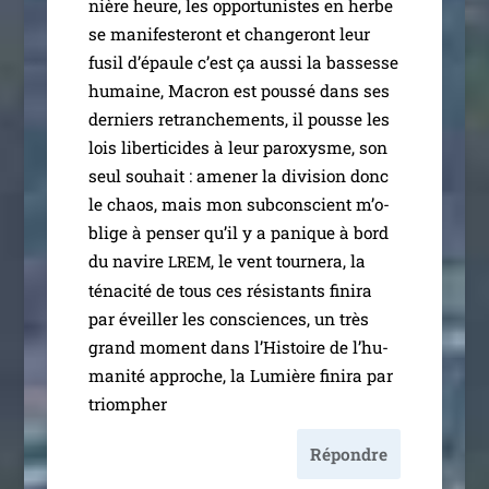
nière heure, les oppor­tu­nistes en herbe
se mani­fes­te­ront et chan­ge­ront leur
fusil d’é­paule c’est ça aus­si la bas­sesse
humaine, Macron est pous­sé dans ses
der­niers retran­che­ments, il pousse les
lois liber­ti­cides à leur paroxysme, son
seul sou­hait : ame­ner la divi­sion donc
le chaos, mais mon sub­cons­cient m’o­
blige à pen­ser qu’il y a panique à bord
du navire
, le vent tour­ne­ra, la
LREM
téna­ci­té de tous ces résis­tants fini­ra
par éveiller les consciences, un très
grand moment dans l’Histoire de l’hu­
ma­ni­té approche, la Lumière fini­ra par
triompher
Répondre