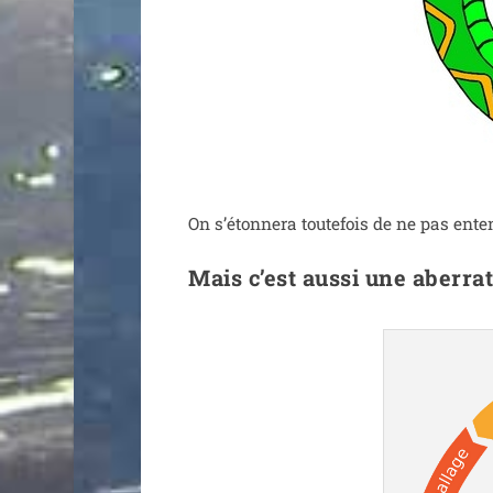
On s’é­ton­ne­ra tou­te­fois de ne pas en
Mais c’est aussi une aberr