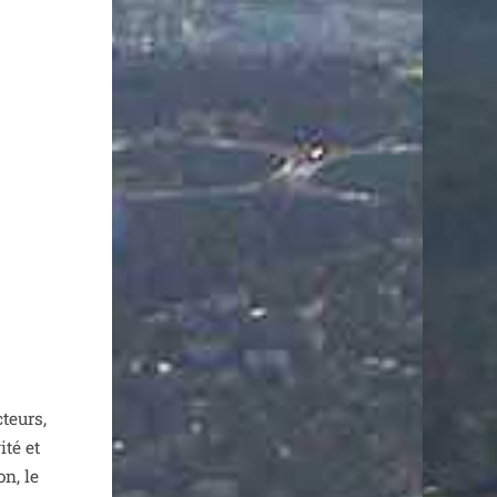
cteurs,
­té et
on, le