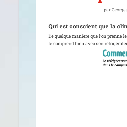
par
George
Qui est conscient que la cli
De quelque manière que l’on prenne le
le com­prend bien avec son réfri­gé­ra­teu