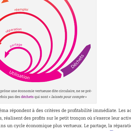
rône une éco­no­mie ver­tueuse dite cir­cu­laire, ne se pré­
e­fois pas des
déchets
qui sont «
lais­sés pour compte
»
a répondent à des cri­tères de pro­fi­ta­bi­li­té immé­diate. Les a
réa­lisent des pro­fits sur le petit tron­çon où s’exerce leur acti­vi
un cycle éco­no­mique plus ver­tueux. Le par­tage, la répa­ra­ti