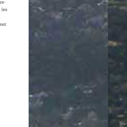
tre­
 les
sez