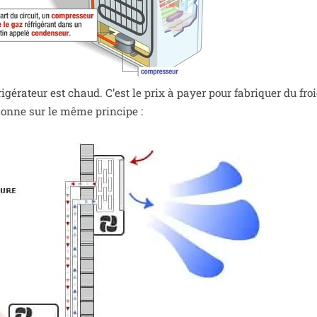
gé­ra­teur est chaud. C’est le prix à payer pour fabri­quer du froi
nc­tionne sur le même prin­cipe :