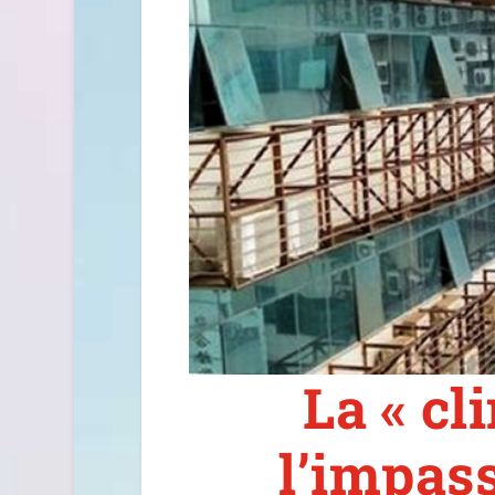
La « cl
l’impass