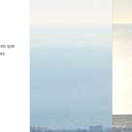
tion que
ors.