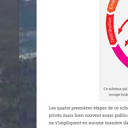
Ce sché­ma qui p
oc­cupe tou­t
Les quatre pre­mières étapes de ce sché­m
pri­vés mais bien sou­vent aus­si publics, 
ne s’im­pliquent en aucune manière dans 