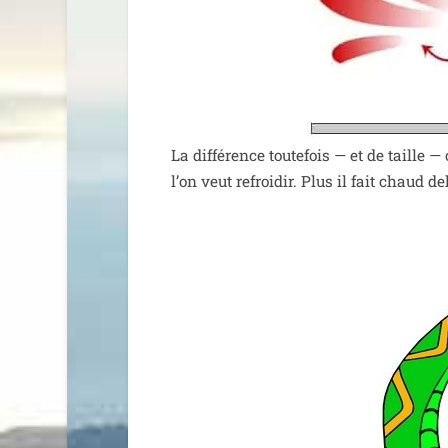
La dif­fé­rence tou­te­fois — et de taille 
l’on veut refroi­dir. Plus il fait chaud d