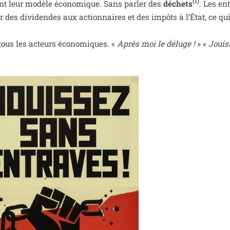
(1)
ent leur modèle éco­no­mique. Sans par­ler des
déchets
. Les en
er des divi­dendes aux action­naires et des impôts à l’État, ce qui
tous les acteurs éco­no­miques. «
Après moi le déluge !
» «
Jouis