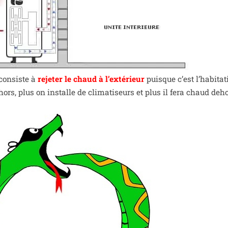
— consiste à
reje­ter le chaud à l’ex­té­rieur
puisque c’est l’ha­bi­ta­
ehors, plus on ins­talle de cli­ma­ti­seurs et plus il fera chaud deh