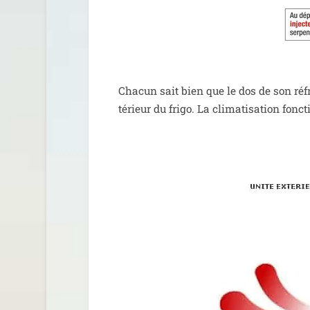
Chacun sait bien que le dos de son réfri­
té­rieur du fri­go. La cli­ma­ti­sa­tion fo