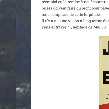
réem­ploi ou la remise à neuf contra­ri
prises doivent faire du pro­fit pour pay
rend com­plices de cette tur­pi­tude.
Il n’y a aucune vision à long terme de 
sans entraves !
», héri­tage de Mai 68.