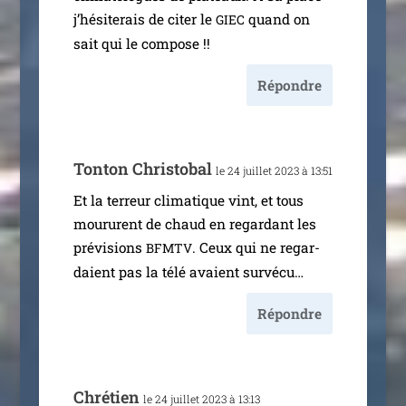
j’hé­si­te­rais de citer le
quand on
GIEC
sait qui le compose !!
Répondre
Tonton Christobal
le 24 juillet 2023 à 13:51
Et la ter­reur cli­ma­tique vint, et tous
mou­rurent de chaud en regar­dant les
pré­vi­sions
. Ceux qui ne regar­
BFMTV
daient pas la télé avaient survécu…
Répondre
Chrétien
le 24 juillet 2023 à 13:13