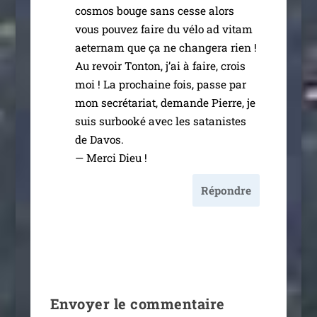
cos­mos bouge sans cesse alors
vous pou­vez faire du vélo ad vitam
aeter­nam que ça ne chan­ge­ra rien !
Au revoir Tonton, j’ai à faire, crois
moi ! La pro­chaine fois, passe par
mon secré­ta­riat, demande Pierre, je
suis sur­boo­ké avec les sata­nistes
de Davos.
— Merci Dieu !
Répondre
Envoyer le commentaire