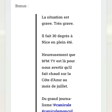
Bonus :
La situa­tion est
grave. Très grave.
Il fait 30 degrés à
Nice en plein été.
Heureusement que
est là pour
BFM
TV
nous aver­tir qu’il
fait chaud sur la
Côte d’Azur au
mois de juillet.
Du grand jour­na­
lisme !
#cani­cule
#cani­cu­le­mon­cul