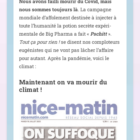
Nous avons failli mou­rir du Covid, mais
nous sommes tou­jours là
. La cam­pagne
mon­diale d’af­fo­le­ment des­ti­née à injec­ter à
toute l’hu­ma­ni­té la potion secrète expé­ri­
men­tale de Big Pharma a fait «
Pschitt
».
Tout ça pour rien !
se disent nos com­plo­teurs
eugé­nistes qui ne vont pas lâcher l’af­faire
pour autant. Après la pan­dé­mie, voi­ci le
climat :
Maintenant on va mourir du
climat !