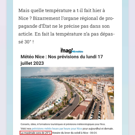
Mais quelle tem­pé­ra­ture a t‑il fait hier à
Nice ? Bizarrement l’or­gane régio­nal de pro­
pa­gande d’État ne le pré­cise pas dans son
article. En fait la tem­pé­ra­ture n’a pas dépas­
sé 30° !