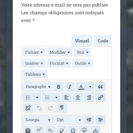
Votre adresse e‑mail ne sera pas publiée.
Les champs obli­ga­toires sont indi­qués
avec
*
Visuel
Code
Fichier
Modifier
Voir
Insérer
Format
Outils
Tableau
Paragraphe
Georgia
12pt