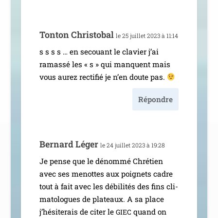
Tonton Christobal
le 25 juillet 2023 à 11:14
s s s s … en secouant le cla­vier j’ai
ramas­sé les « s » qui manquent mais
vous aurez rec­ti­fié je n’en doute pas.
Répondre
Bernard Léger
le 24 juillet 2023 à 19:28
Je pense que le dénom­mé Chrétien
avec ses menottes aux poi­gnets cadre
tout à fait avec les débi­li­tés des fins cli­
ma­to­logues de pla­teaux. A sa place
j’hé­si­te­rais de citer le
quand on
GIEC