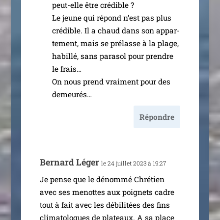
peut-elle être cré­dible ?
Le jeune qui répond n’est pas plus
cré­dible. Il a chaud dans son appar­
te­ment, mais se pré­lasse à la plage,
habillé, sans para­sol pour prendre
le frais…
On nous prend vrai­ment pour des
demeurés…
Répondre
Bernard Léger
le 24 juillet 2023 à 19:27
Je pense que le dénom­mé Chrétien
avec ses menottes aux poi­gnets cadre
tout à fait avec les débi­li­tées des fins
cli­ma­to­logues de pla­teaux. A sa place