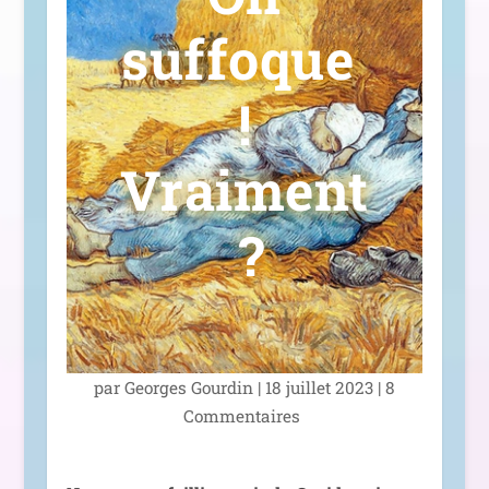
suffoque
!
Vraiment
?
par
Georges Gourdin
|
18 juillet 2023
|
8
Commentaires