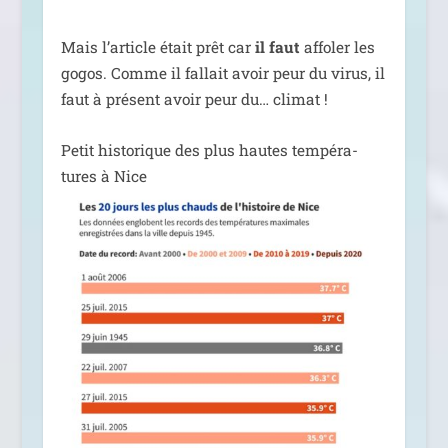
Mais l’ar­ticle était prêt car
il faut
affo­ler les
gogos. Comme il fal­lait avoir peur du virus, il
faut à pré­sent avoir peur du… climat !
Petit his­to­rique des plus hautes tem­pé­ra­
tures à Nice