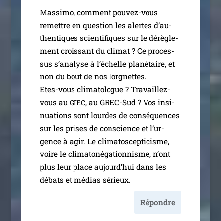
Massimo, com­ment pou­­vez-vous
remettre en ques­tion les alertes d’au­
then­tiques scien­ti­fiques sur le dérè­gle­
ment crois­sant du cli­mat ? Ce pro­ces­
sus s’a­na­lyse à l’é­chelle pla­né­taire, et
non du bout de nos lor­gnettes.
Etes-vous cli­ma­to­logue ? Travaillez-
vous au
, au GREC-Sud ? Vos insi­
GIEC
nua­tions sont lourdes de consé­quences
sur les prises de conscience et l’ur­
gence à agir. Le cli­ma­tos­cep­ti­cisme,
voire le cli­ma­to­né­ga­tion­nisme, n’ont
plus leur place aujourd’­hui dans les
débats et médias sérieux.
Répondre