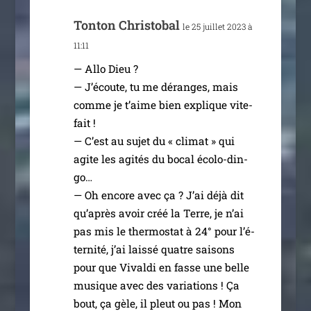
Tonton Christobal
le 25 juillet 2023 à
11:11
— Allo Dieu ?
— J’écoute, tu me déranges, mais
comme je t’aime bien explique vite-
fait !
— C’est au sujet du « cli­mat » qui
agite les agi­tés du bocal éco­lo-din­
go…
— Oh encore avec ça ? J’ai déjà dit
qu’a­près avoir créé la Terre, je n’ai
pas mis le ther­mo­stat à 24° pour l’é­
ter­ni­té, j’ai lais­sé quatre sai­sons
pour que Vivaldi en fasse une belle
musique avec des varia­tions ! Ça
bout, ça gèle, il pleut ou pas ! Mon