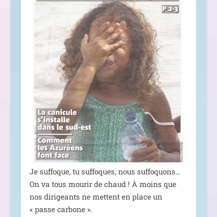
Je suf­foque, tu suf­foques, nous suf­fo­quons…
On va tous mou­rir de chaud ! À moins que
nos diri­geants ne mettent en place un
« passe carbone ».