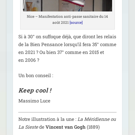
Nice – Manifestation anti-passe sani­taire du 14
août 2021
[source]
Si à 30° on suf­foque déjà, que diront les relais
de la Bien Pensance lors­qu’il fera 35° comme
en 2021 ? Ou bien 37° comme en 2015 et
en 2006 ?
Un bon conseil :
Keep cool !
Massimo Luce
Notre illus­tra­tion à la une :
La Méridienne ou
La Sieste
de
Vincent van Gogh
(1889)