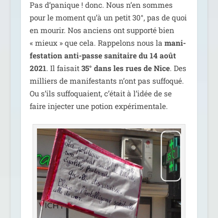
Pas d’pa­nique ! donc. Nous n’en sommes
pour le moment qu’à un petit 30°, pas de quoi
en mou­rir. Nos anciens ont sup­por­té bien
« mieux » que cela. Rappelons nous la
mani­
fes­ta­tion anti-passe sani­taire du 14 août
2021
. Il fai­sait
35° dans les rues de Nice
. Des
mil­liers de mani­fes­tants n’ont pas suf­fo­qué.
Ou s’ils suf­fo­quaient, c’é­tait à l’i­dée de se
faire injec­ter une potion expérimentale.