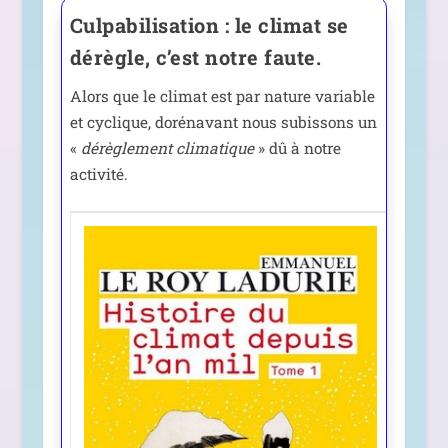
Culpabilisation : le climat se
dérègle, c’est notre faute.
Alors que le cli­mat est par nature variable
et cyclique, doré­na­vant nous subis­sons un
«
dérè­gle­ment cli­ma­tique
» dû à notre
activité.