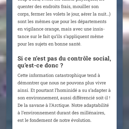
quen­ter des endroits frais, mouiller son
corps, fer­mer les volets le jour, aérer la nuit…)
sont les mêmes que pour les dépar­te­ments
en vigi­lance orange, mais avec une insis­
tance sur le fait qu’ils s’ap­pliquent même
pour les sujets en bonne santé.
Si ce n’est pas du contrôle social,
qu’est-ce donc ?
Cette infor­ma­tion catas­tro­phique tend à
démon­trer que nous ne pou­vons plus vivre
ain­si. Et pour­tant l’ho­mi­ni­dé a su s’adapter à
son envi­ron­ne­ment, aus­si dif­fé­ren­cié soit-il !
De la savane à l’Arctique. Notre adap­ta­bi­li­té
à l’en­vi­ron­ne­ment durant des mil­lé­naires,
est le fon­de­ment de notre évolution.