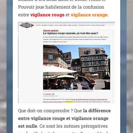
Pouvoir joue habi­le­ment de la confu­sion
entre
vigi­lance rouge
et
vigi­lance orange
.
Que doit-on com­prendre ? Que
la dif­fé­rence
entre vigi­lance rouge et vigi­lance orange
est nulle
. Ce sont les mêmes pré­ro­ga­tives