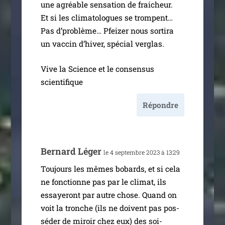
une agréable sen­sa­tion de frai­cheur.
Et si les cli­ma­to­logues se trompent…
Pas d’pro­blème… Pfeizer nous sor­ti­ra
un vac­cin d’hi­ver, spé­cial verglas.
Vive la Science et le consen­sus
scientifique
Répondre
Bernard Léger
le 4 sep­tembre 2023 à 13:29
Toujours les mêmes bobards, et si cela
ne fonc­tionne pas par le cli­mat, ils
essaye­ront par autre chose. Quand on
voit la tronche (ils ne doivent pas pos­
sé­der de miroir chez eux) des soi-