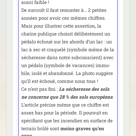
aus­si faible !
De sur­croît il faut remon­ter à… 2 petites
années pour avoir ces mêmes chiffres.
Mais pour illus­trer cette asser­tion, la
chaîne publique choi­sit déli­bé­ré­ment un
péda­lo échoué sur les abords d’un lac : un
lac à sec et cra­que­lé (sym­bole même de la
séche­resse dans notre sub­cons­cient) avec
un péda­lo (sym­bole de vacances) immo­
bile, iso­lé et aban­don­né. La pho­to sug­gère
qu’il est échoué, comme nous tous !
Ce n’est pas fini :
La séche­resse des sols
ne concerne que 28 % des sols euro­péens
.
L’article pré­cise même que ce chiffre est
assez bas pour la période. Il pour­suit en
spé­ci­fiant que les incen­dies en sur­face de
ter­rain brû­lé sont
moins graves qu’en