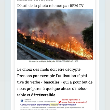
Détail de la pho­to rete­nue par
:
BFM
TV
Le choix des mots doit être décryp­té.
Prenons par exemple l’utilisation répé­ti­
tive du verbe «
bas­cu­ler
» qui a pour but de
nous pré­pa­rer à quelque chose d’
iné­luc­
table et d’
irré­ver­sible
.