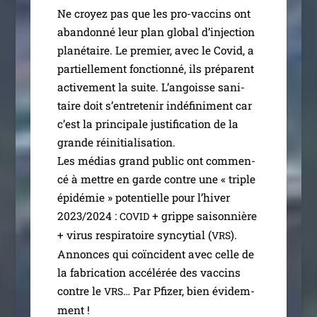
Ne croyez pas que les pro-vac­­cins ont
aban­don­né leur plan glo­bal d’injection
pla­né­taire. Le pre­mier, avec le Covid, a
par­tiel­le­ment fonc­tion­né, ils pré­parent
acti­ve­ment la suite. L’angoisse sani­
taire doit s’entretenir indé­fi­ni­ment car
c’est la prin­ci­pale jus­ti­fi­ca­tion de la
grande réini­tia­li­sa­tion.
Les médias grand public ont com­men­
cé à mettre en garde contre une « triple
épi­dé­mie » poten­tielle pour l’hi­ver
2023/​2024 :
+ grippe sai­son­nière
COVID
+ virus res­pi­ra­toire syn­cy­tial (
).
VRS
Annonces qui coïn­cident avec celle de
la fabri­ca­tion accé­lé­rée des vac­cins
contre le
… Par Pfizer, bien évi­dem­
VRS
ment !