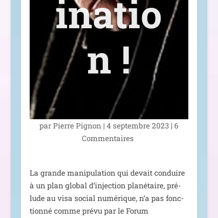
inatio
n !
par
Pierre Pignon
|
4 sep­tembre 2023
|
6
Commentaires
La grande mani­pu­la­tion qui devait conduire
à un plan glo­bal d’in­jec­tion pla­né­taire, pré­
lude au visa social numé­rique, n’a pas fonc­
tion­né comme pré­vu par le Forum