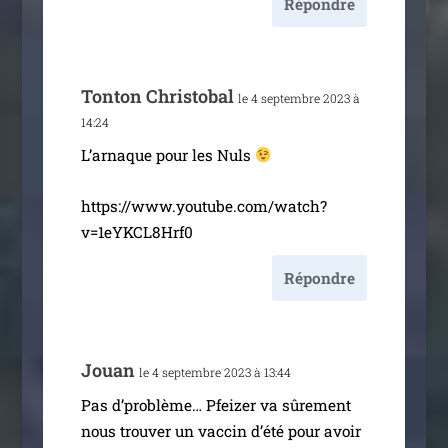
Répondre
Tonton Christobal
le 4 sep­tembre 2023 à
14:24
L’arnaque pour les Nuls
https://www.youtube.com/watch?
v=1eYKCL8Hrf0
Répondre
Jouan
le 4 sep­tembre 2023 à 13:44
Pas d’pro­blème… Pfeizer va sûre­ment
nous trou­ver un vac­cin d’é­té pour avoir