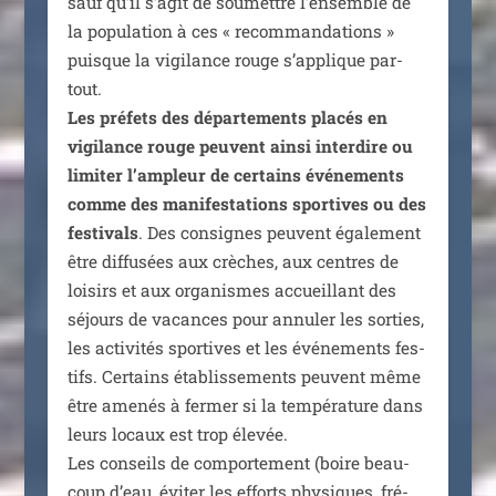
sauf qu’il s’agit de sou­mettre l’ensemble de
la popu­la­tion à ces « recom­man­da­tions »
puisque la vigi­lance rouge s’ap­plique par­
tout.
Les pré­fets des dépar­te­ments pla­cés en
vigi­lance rouge peuvent ain­si inter­dire ou
limi­ter l’am­pleur de cer­tains évé­ne­ments
comme des mani­fes­ta­tions spor­tives ou des
fes­ti­vals
. Des consignes peuvent éga­le­ment
être dif­fu­sées aux crèches, aux centres de
loi­sirs et aux orga­nismes accueillant des
séjours de vacances pour annu­ler les sor­ties,
les acti­vi­tés spor­tives et les évé­ne­ments fes­
tifs. Certains éta­blis­se­ments peuvent même
être ame­nés à fer­mer si la tem­pé­ra­ture dans
leurs locaux est trop éle­vée.
Les conseils de com­por­te­ment (boire beau­
coup d’eau, évi­ter les efforts phy­siques, fré­