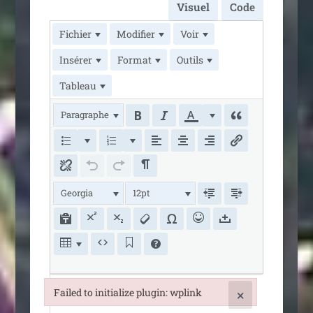
Visuel
Code
Fichier
Modifier
Voir
Insérer
Format
Outils
Tableau
Paragraphe
Georgia
12pt
Failed to initialize plugin: wplink
×
Failed to initialize plugin: wplink