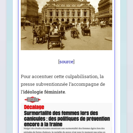
[
source
]
Pour accen­tuer cette culpa­bi­li­sa­tion, la
presse sub­ven­tion­née l’ac­com­pagne de
l’
idéo­lo­gie fémi­niste
.