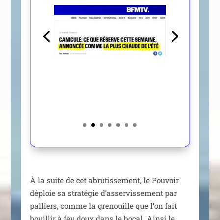
À la suite de cet abru­tis­se­ment, le Pouvoir
déploie sa stra­té­gie d’as­ser­vis­se­ment par
pal­liers, comme la gre­nouille que l’on fait
bouillir à feu doux dans le bocal. Ainsi le