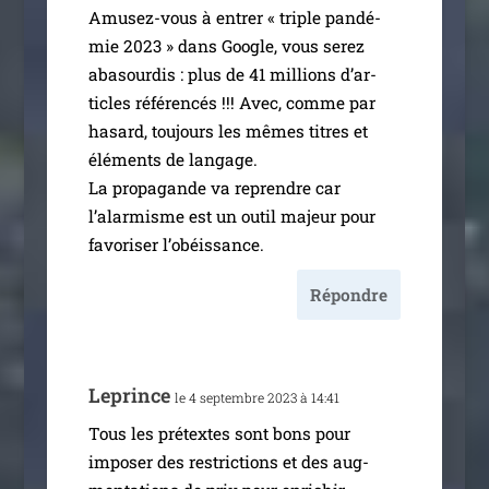
Amusez-vous à entrer « triple pan­dé­
mie 2023 » dans Google, vous serez
aba­sour­dis : plus de 41 mil­lions d’ar­
ticles réfé­ren­cés !!! Avec, comme par
hasard, tou­jours les mêmes titres et
élé­ments de lan­gage.
La pro­pa­gande va reprendre car
l’alarmisme est un outil majeur pour
favo­ri­ser l’obéissance.
Répondre
Leprince
le 4 sep­tembre 2023 à 14:41
Tous les pré­textes sont bons pour
impo­ser des res­tric­tions et des aug­