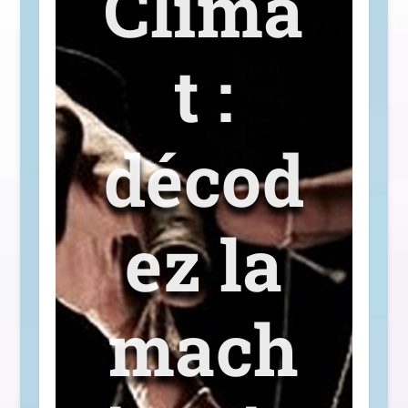
Clima
t :
décod
ez la
mach