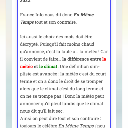
2022
.
France Info nous dit donc
En Même
Temps
tout et son contraire.
Ici aus­si le choix des mots doit être
décryp­té. Puisqu’il fait moins chaud
qu’an­non­cé, c’est la faute à… la météo ! Car
il convient de faire…
la dif­fé­rence entre
la
météo
et
le cli­mat
.
Une défi­ni­tion sim­
pliste est avan­cée : la météo c’est du court
terme et on a donc le droit de se trom­per
alors que le cli­mat c’est du long terme et
on ne se trompe pas ! Donc la météo peut
annon­cer qu’il pleut tan­dis que le cli­mat
nous dit qu’il fait sec.
Ainsi on peut dire tout et son contraire :
tou­jours le célèbre
En Même Temps !
nou­