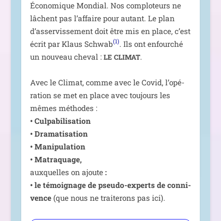
Économique Mondial. Nos com­plo­teurs ne
lâchent pas l’af­faire pour autant. Le plan
d’as­ser­vis­se­ment doit être mis en place, c’est
(1)
écrit par Klaus Schwab
. Ils ont enfour­ché
un nou­veau che­val :
.
LE
CLIMAT
Avec le Climat, comme avec le Covid, l’o­pé­
ra­tion se met en place avec tou­jours les
mêmes méthodes :
• Culpabilisation
• Dramatisation
• Manipulation
• Matraquage,
aux­quelles on ajoute
:
• le témoi­gnage de pseu­do-experts de conni­
vence
(que nous ne trai­te­rons pas ici).