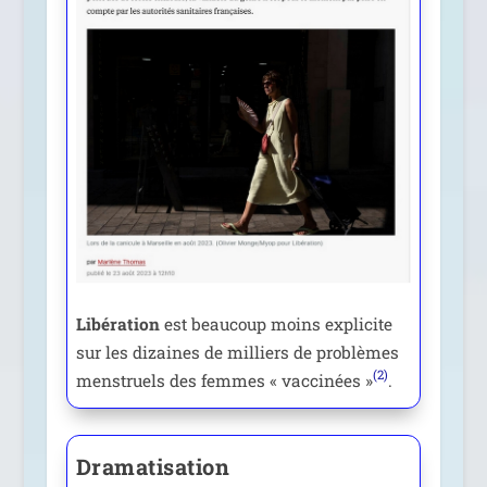
Libération
est beau­coup moins expli­cite
sur les dizaines de mil­liers de pro­blèmes
(2)
mens­truels des femmes « vac­ci­nées »
.
Dramatisation