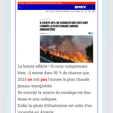
La bonne affaire ! Si nous com­pre­nons
bien : il existe donc 50 % de chance que
2023
ne
soit
pas
l’an­née la plus chaude
jamais enre­gis­trée.
De sur­croît la source du son­dage est dou­
teuse et non indi­quée.
Enfin la pho­to d’illus­tra­tion est celle d’un
incen­die en Algérie.