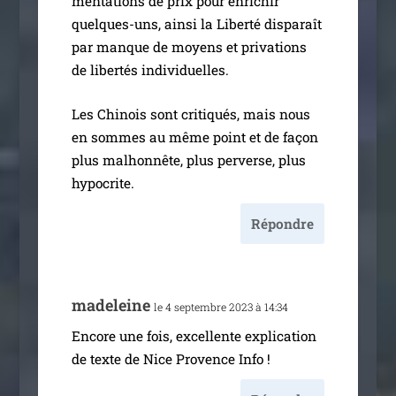
men­ta­tions de prix pour enri­chir
quelques-uns, ain­si la Liberté dis­pa­raît
par manque de moyens et pri­va­tions
de liber­tés individuelles.
Les Chinois sont cri­ti­qués, mais nous
en sommes au même point et de façon
plus mal­hon­nête, plus per­verse, plus
hypocrite.
Répondre
made­leine
le 4 sep­tembre 2023 à 14:34
Encore une fois, excel­lente expli­ca­tion
de texte de Nice Provence Info !