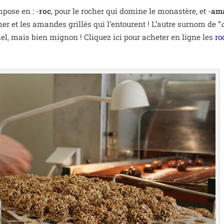
­pose en : -
roc
, pour le rocher qui domine le monas­tère, et -
ama
r et les amandes grillés qui l’entourent ! L’autre sur­nom de “
i­ciel, mais bien mignon ! Cliquez ici pour ache­ter en ligne les
ro