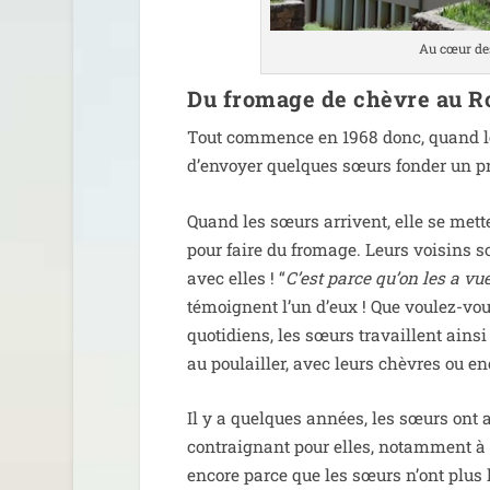
Au cœur des
Du fromage de chèvre au R
Tout com­mence en 1968 donc, quand les
d’envoyer quelques sœurs fon­der un pri
Quand les sœurs arrivent, elle se metten
pour faire du fro­mage. Leurs voi­sins s
avec elles ! “
C’est parce qu’on les a vue
témoignent l’un d’eux ! Que vou­lez-vou
quo­ti­diens, les sœurs tra­vaillent ain­
au pou­lailler, avec leurs chèvres ou enc
Il y a quelques années, les sœurs ont ar
contrai­gnant pour elles, notam­ment à
encore parce que les sœurs n’ont plus l