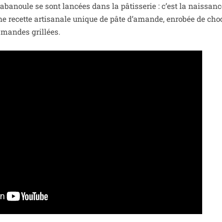
Cabanoule se sont lan­cées dans la pâtis­se­rie : c’est la nais­san
’une recette arti­sa­nale unique de pâte d’amande, enro­bée de cho­c
’amandes grillées.