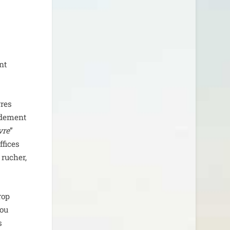
nt
vres
­de­ment
vre
”
ffices
 rucher,
rop
 ou
s