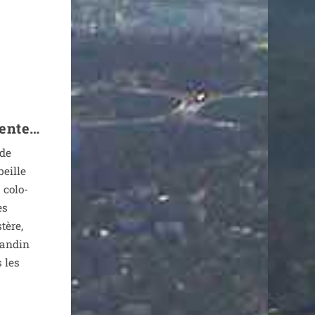
tente…
 de
beille
 colo­
es
tère,
an­din
 les