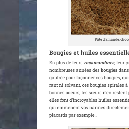
Pâte d’amande, cho­co
Bougies et huiles essentiel
En plus de leurs
roca­man­dines
, leur 
nom­breuses années des
bou­gies
dans l
gau­frée pour façon­ner ces bou­gies, qu
rant ni sol­vant, ces bou­gies spi­rales 
bonnes odeurs, les sœurs n’en res­tent p
elles font d’incroyables huiles essen­t
qui emmènent vos narines direc­te­men
pla­cards par exemple…