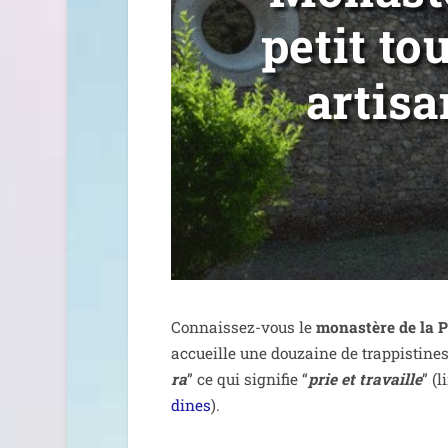
petit to
artisa
Connaissez-vous le
monas­tère de la 
accueille une dou­zaine de trap­pis­tine
ra
” ce qui signi­fie “
prie et tra­vaille
” (l
dines
).