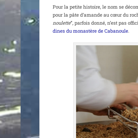
Pour la petite his­toire, le nom se décom
pour la pâte d’amande au cœur du roche
nou­lette
”, par­fois don­né, n’est pas off
dines du monas­tère de Cabanoule
.