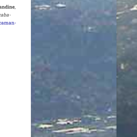
n­dine
,
caba­
ca­man­