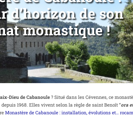
ur d’horizon de son
nat monastique !
Paix-Dieu de Cabanoule
? Situé dans les Cévennes, ce monas­t
s depuis 1968. Elles vivent selon la règle de saint Benoît “
ora e
ire
Monastère de Cabanoule : ins­tal­la­tion, évo­lu­tions et… roca