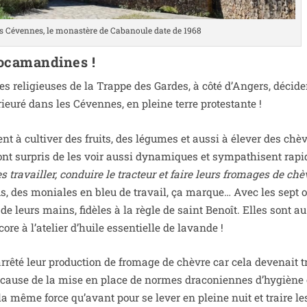
 Cévennes, le monas­tère de Cabanoule date de 1968
ocamandines !
 reli­gieuses de la Trappe des Gardes, à côté d’Angers, décide
eu­ré dans les Cévennes, en pleine terre protestante !
t à culti­ver des fruits, des légumes et aus­si à éle­ver des chè
ont sur­pris de les voir aus­si dyna­miques et sym­pa­thisent rapi
s tra­vailler, conduire le trac­teur et faire leurs fro­mages de chè
s, des moniales en bleu de tra­vail, ça marque… Avec les sept o
si de leurs mains, fidèles à la règle de saint Benoît. Elles sont au
ore à l’atelier d’huile essen­tielle de lavande !
rê­té leur pro­duc­tion de fro­mage de chèvre car cela deve­nait t
 cause de la mise en place de normes dra­co­niennes d’hygiène
a même force qu’avant pour se lever en pleine nuit et traire le