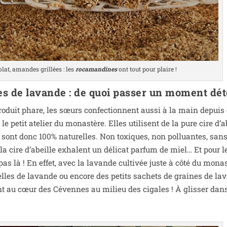
­lat, amandes grillées : les
roca­man­dines
ont tout pour plaire !
les de lavande : de quoi passer un moment dé
pro­duit phare, les sœurs confec­tionnent aus­si à la main depuis
e petit ate­lier du monas­tère. Elles uti­lisent de la pure cire d’a
i sont donc 100% natu­relles. Non toxiques, non pol­luantes, sans
à la cire d’abeille exhalent un déli­cat par­fum de miel… Et pour l
as là ! En effet, avec la lavande culti­vée juste à côté du monas­
ielles de lavande ou encore des petits sachets de graines de lav
t au cœur des Cévennes au milieu des cigales ! À glis­ser dans