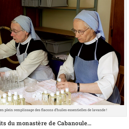
 plein rem­plis­sage des fla­cons d’huiles essen­tielles de lavande !
uits du monastère de Cabanoule…