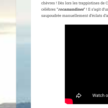
chèvres ! Dès lors les trap­pis­tines de 
célèbres “
roca­man­dines
” ! Il s’agit d
sau­pou­drée manuel­le­ment d’éclats d