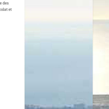
ce des
o­lat et