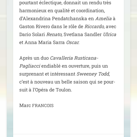
pour­tant éclec­tique, don­nait un ren­du très
har­mo­nieux en qua­li­té et coor­di­na­tion,
d’Alexandrina Pendatchanska en
Amelia
à
Gaston Rivero dans le rôle de
Riccardo
, avec
Dario Solari
Renato
, Svetlana Sandler
Ulrica
et Anna Maria Sarra
Oscar.
Après un duo
Cavalleria Rusticana-
Pagliacci
endia­blé en ouver­ture, puis un
sur­pre­nant et inté­res­sant
Sweeney Todd
,
c’est à nou­veau un belle sai­son qui se pour­
suit à l’Opéra de Toulon.
Marc
FRANCOIS