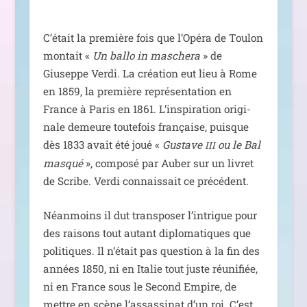
C’était la pre­mière fois que l’Opéra de Toulon
mon­tait «
Un bal­lo in masche­ra
» de
Giuseppe Verdi. La créa­tion eut lieu à Rome
en 1859, la pre­mière repré­sen­ta­tion en
France à Paris en 1861. L’inspiration ori­gi­
nale demeure tou­te­fois fran­çaise, puisque
dès 1833 avait été joué «
Gustave
ou le Bal
III
mas­qué
», com­po­sé par Auber sur un livret
de Scribe. Verdi connais­sait ce précédent.
Néanmoins il dut trans­po­ser l’intrigue pour
des rai­sons tout autant diplo­ma­tiques que
poli­tiques. Il n’était pas ques­tion à la fin des
années 1850, ni en Italie tout juste réuni­fiée,
ni en France sous le Second Empire, de
mettre en scène l’assassinat d’un roi. C’est