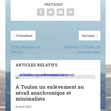
PARTAGER :
Précedent
Suivant
Trois réunions à
Macron à Toulon, ça
Toulon
ne passe pas
ARTICLES RELATIFS
A Toulon un enlèvement au
sérail anachronique et
minimaliste
8 avril 2017