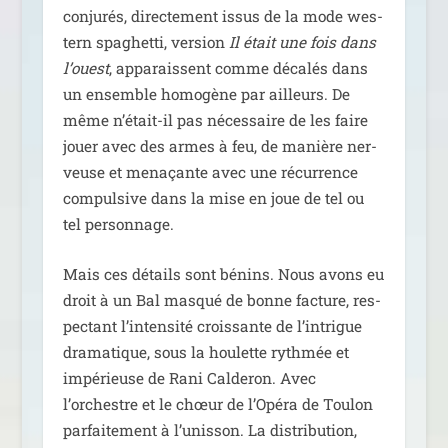
conju­rés, direc­te­ment issus de la mode wes­
tern spa­ghet­ti, ver­sion
Il était une fois dans
l’ouest
, appa­raissent comme déca­lés dans
un ensemble homo­gène par ailleurs. De
même n’était-il pas néces­saire de les faire
jouer avec des armes à feu, de manière ner­
veuse et mena­çante avec une récur­rence
com­pul­sive dans la mise en joue de tel ou
tel personnage.
Mais ces détails sont bénins. Nous avons eu
droit à un Bal mas­qué de bonne fac­ture, res­
pec­tant l’intensité crois­sante de l’intrigue
dra­ma­tique, sous la hou­lette ryth­mée et
impé­rieuse de Rani Calderon. Avec
l’orchestre et le chœur de l’Opéra de Toulon
par­fai­te­ment à l’unisson. La dis­tri­bu­tion,