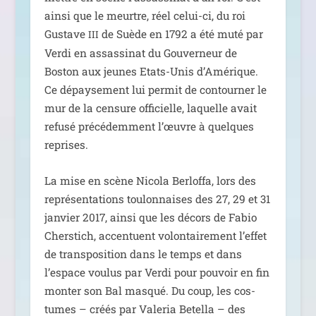
ain­si que le meurtre, réel celui-ci, du roi
Gustave
de Suède en 1792 a été muté par
III
Verdi en assas­si­nat du Gouverneur de
Boston aux jeunes Etats-Unis d’Amérique.
Ce dépay­se­ment lui per­mit de contour­ner le
mur de la cen­sure offi­cielle, laquelle avait
refu­sé pré­cé­dem­ment l’œuvre à quelques
reprises.
La mise en scène Nicola Berloffa, lors des
repré­sen­ta­tions tou­lon­naises des 27, 29 et 31
jan­vier 2017, ain­si que les décors de Fabio
Cherstich, accen­tuent volon­tai­re­ment l’effet
de trans­po­si­tion dans le temps et dans
l’espace vou­lus par Verdi pour pou­voir en fin
mon­ter son Bal mas­qué. Du coup, les cos­
tumes – créés par Valeria Betella – des