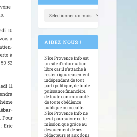
évé­ne­
s.
­di 10
uvois à
AIDEZ NOUS !
 atten­
erte à
Nice Provence Info est
 50 52
un site d'information
libre car il s'attache à
rester rigoureusement
indépendant de tout
parti politique, de toute
­di 11
puissance financière,
en­dra
de toute communauté,
 thème
de toute obédience
publique ou occulte.
débar­
Nice Provence Info ne
e. Pour
peut poursuivre cette
mission que grâce au
 : Eric
dévouement de ses
rédacteurs et aux dons