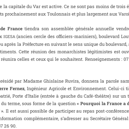
e de la capi­tale du Var est active. Ce ne sont pas moins de trois 
erts pro­chai­ne­ment aux Toulonnais et plus lar­ge­ment aux Varoi
de France
tien­dra son assem­blée géné­rale annuelle ven­dre
ux
(ancien cercle des offi­ciers-mari­niers), bou­le­vard Lo
IGESA
eu après la Préfecture en sui­vant le sens unique du bou­le­vard,
ti­ments. Cette réunion des monar­chistes légi­ti­mistes est ouv
 réuni­ra celles et ceux qui le sou­haitent. Renseignements : 07
pré­si­dé par Madame Ghislaine Ruvira, don­ne­ra la parole same
erre Fernez
, Ingénieur Agricole et Environnement. Celui-ci ti
trié, Porte d’Italie (entrée à gauche du Café-théâtre) sur un
ue du terme, sous forme de la ques­tion
« Pourquoi la France a 
 »
. Il est aus­si pos­sible de par­ti­ci­per au repas post-confé­renc
nfor­ma­tion com­plé­men­taire, s’a­dres­ser au Secrétaire Général
37 26 90.