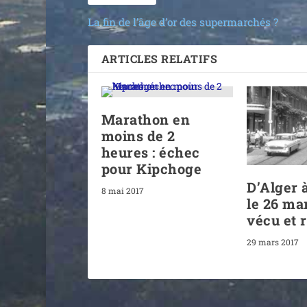
La fin de l’âge d’or des supermarchés ?
ARTICLES RELATIFS
Marathon en
moins de 2
heures : échec
pour Kipchoge
D’Alger 
8 mai 2017
le 26 ma
vécu et 
29 mars 2017