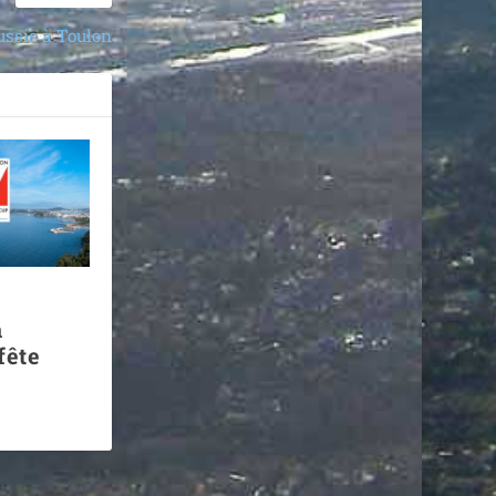
ussie à Toulon
à
fête