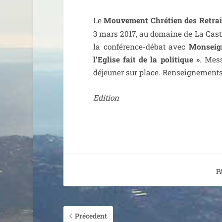
Le
Mouvement Chrétien des Retrait
3 mars 2017, au domaine de La Castil
la confé­rence-débat avec
Monseig
l’Eglise fait de la poli­tique »
. Mess
déjeu­ner sur place. Renseignements 
Edition
P
Précedent