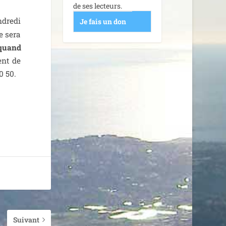
de ses lecteurs.
­dre­di
Je fais un don
e sera
quand
ent de
0 50.
Suivant