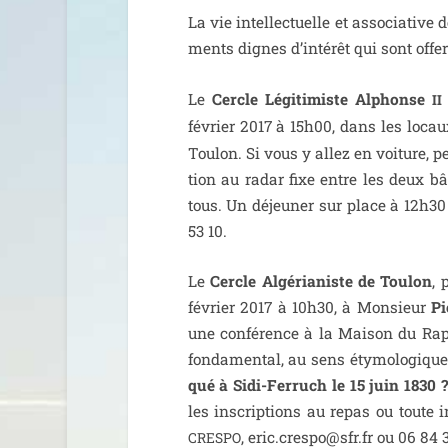
La vie intel­lec­tuelle et asso­cia­tiv
ments dignes d’in­té­rêt qui sont off
Le
Cercle Légitimiste Alphonse
II
février 2017 à 15h00, dans les loca
Toulon. Si vous y allez en voi­ture, p
tion au radar fixe entre les deux bâ
tous. Un déjeu­ner sur place à 12h30
53 10.
Le
Cercle Algérianiste de Toulon
, 
février 2017 à 10h30, à Monsieur
Pi
une confé­rence à la Maison du Rapa
fon­da­men­tal, au sens éty­mo­lo­giq
qué à Sidi-Ferruch le 15 juin 1830 ?
les ins­crip­tions au repas ou toute i
, eric.crespo@sfr.fr ou 06 84 
CRESPO