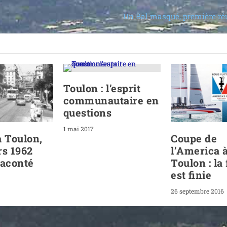
Un Bal masqué, première ré
Toulon : l’esprit
communautaire en
questions
1 mai 2017
à Toulon,
Coupe de
rs 1962
l’America 
raconté
Toulon : la 
est finie
26 septembre 2016