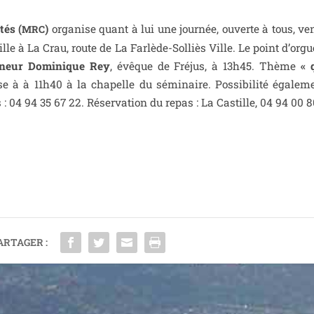
és (
)
orga­nise quant à lui une jour­née, ouverte à tous, ven
MRC
le à La Crau, route de La Farlède-Solliès Ville. Le point d’orgu
neur Dominique Rey
, évêque de Fréjus, à 13h45. Thème
« 
e à à 11h40 à la cha­pelle du sémi­naire. Possibilité éga­le­m
: 04 94 35 67 22. Réservation du repas : La Castille, 04 94 00 8
ARTAGER :