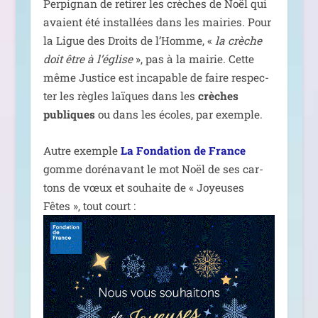
Perpignan de reti­rer les crèches de Noël qui
avaient été ins­tal­lées dans les mai­ries. Pour
la Ligue des Droits de l’Homme, «
la crèche
doit être à l’église
», pas à la mai­rie. Cette
même Justice est inca­pable de faire res­pec­
ter les règles laïques dans les
crèches
publiques
ou dans les écoles, par exemple.
Autre exemple
La Fondation de France
gomme doré­na­vant le mot Noël de ses car­
tons de vœux et sou­haite de « Joyeuses
Fêtes », tout court :