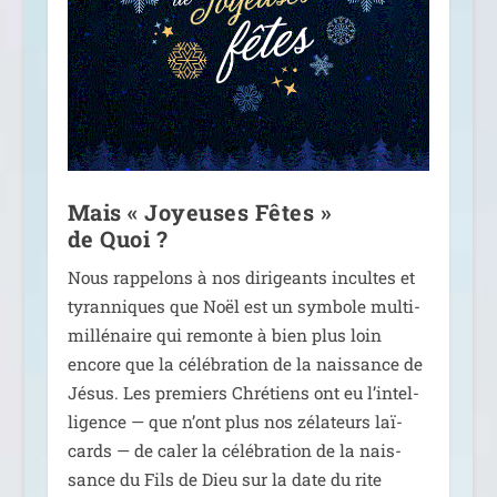
Mais « Joyeuses Fêtes »
de Quoi ?
Nous rap­pe­lons à nos diri­geants incultes et
tyran­niques que Noël est un sym­bole mul­ti-
mil­lé­naire qui remonte à bien plus loin
encore que la célé­bra­tion de la nais­sance de
Jésus. Les pre­miers Chrétiens ont eu l’in­tel­
li­gence — que n’ont plus nos zéla­teurs laï­
cards — de caler la célé­bra­tion de la nais­
sance du Fils de Dieu sur la date du rite