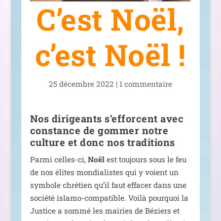
C’est Noël,
c’est Noël !
25 décembre 2022
|
1 com­men­taire
Nos dirigeants s’efforcent avec
constance de gommer notre
culture et donc nos traditions
Parmi celles-ci,
Noël
est tou­jours sous le feu
de nos élites mon­dia­listes qui y voient un
sym­bole chré­tien qu’il faut effa­cer dans une
socié­té isla­mo-com­pa­tible. Voilà pour­quoi la
Justice a som­mé les mai­ries de Béziers et