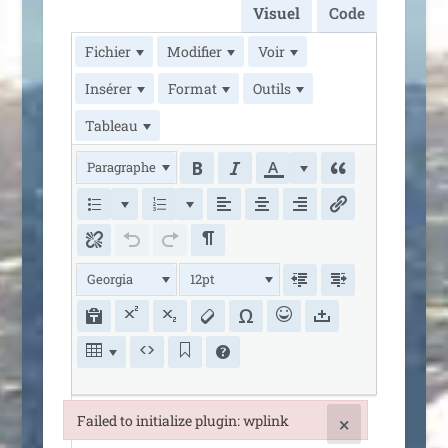
Visuel
Code
Fichier
Modifier
Voir
Insérer
Format
Outils
Tableau
Paragraphe
Georgia
12pt
Failed to initialize plugin: wplink
×
Failed to initialize plugin: wplink