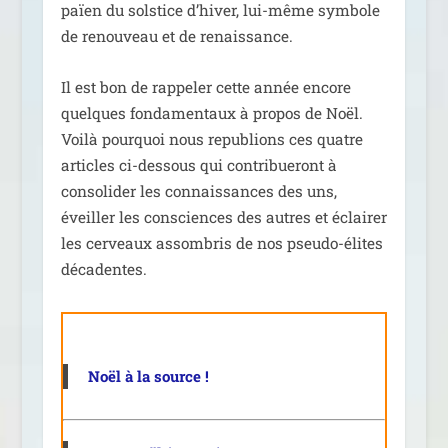
païen du sol­stice d’hi­ver, lui-même sym­bole
de renou­veau et de renaissance.
Il est bon de rap­pe­ler cette année encore
quelques fon­da­men­taux à pro­pos de Noël.
Voilà pour­quoi nous repu­blions ces quatre
articles ci-des­sous qui contri­bue­ront à
conso­li­der les connais­sances des uns,
éveiller les consciences des autres et éclai­rer
les cer­veaux assom­bris de nos pseu­do-élites
décadentes.
Noël à la source !