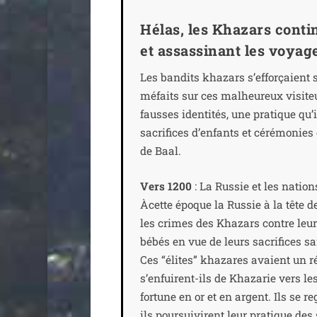
Hélas, les Khazars conti
et assassinant les voya
Les ban­dits kha­zars s’efforçaient so
méfaits sur ces mal­heu­reux visi­te
fausses iden­ti­tés, une pra­tique q
sacri­fices d’enfants et céré­mo­nie
de Baal.
Vers 1200
: La Russie et les nation
Àcette époque la Russie à la tête de
les crimes des Khazars contre leurs 
bébés en vue de leurs sacri­fices sa
Ces “élites” kha­zares avaient un ré
s’enfuirent-ils de Khazarie vers l
for­tune en or et en argent. Ils se re
ils pour­sui­virent leur pra­tique de