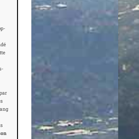
op­
­dé
tte
s­
 par
es
rang
ls
 son