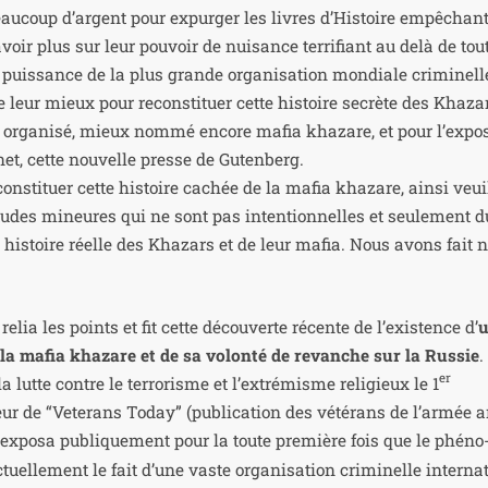
eau­coup d’argent pour expur­ger les livres d’Histoire empê­chant
voir plus sur leur pou­voir de nui­sance ter­ri­fiant au delà de tou
e puis­sance de la plus grande orga­ni­sa­tion mon­diale cri­mi­nell
e leur mieux pour recons­ti­tuer cette his­toire secrète des Khaza
e orga­ni­sé, mieux nom­mé encore mafia kha­zare, et pour l’expo
et, cette nou­velle presse de Gutenberg.
recons­ti­tuer cette his­toire cachée de la mafia kha­zare, ain­si veui
i­tudes mineures qui ne sont pas inten­tion­nelles et seule­ment 
ette his­toire réelle des Khazars et de leur mafia. Nous avons fait 
elia les points et fit cette décou­verte récente de l’existence d’
e la mafia kha­zare et de sa volon­té de revanche sur la Russie
.
er
a lutte contre le ter­ro­risme et l’extrémisme reli­gieux le 1
ur de “Veterans Today” (publi­ca­tion des vété­rans de l’armée 
, expo­sa publi­que­ment pour la toute pre­mière fois que le phé­no
el­le­ment le fait d’une vaste orga­ni­sa­tion cri­mi­nelle inter­na­