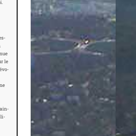
i.
es­
n
nnue
r le
dévo­
nne
 ain­
li­