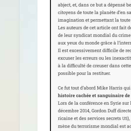
abject, et, dans ce but a dépen­sé b
citoyens de toute la pla­nète d’en sa
ima­gi­na­tion et per­met­tant la tout
Les auteurs de cet article ont fait d
de leur syn­di­cat mon­dial du crim
aux yeux du monde grâce à l’intern
Il est exces­si­ve­ment dif­fi­cile de 
excu­ser les erreurs ou les inexac­t
à la dif­fi­cul­té de creu­ser dans c
pos­sible pour la restituer.
Ce fut tout d’abord Mike Harris qui r
his­toire cachée et san­gui­naire d
Lors de la confé­rence en Syrie sur l
décembre 2014, Gordon Duff direc­te
ri­caine et des ser­vices secrets
)
US
mène du ter­ro­risme mon­dial est actu