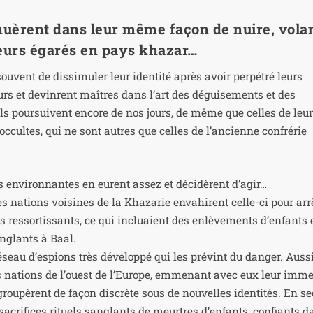
nuèrent dans leur même façon de nuire, vola
geurs égarés en pays khazar…
u­vent de dis­si­mu­ler leur iden­ti­té après avoir per­pé­tré leurs
urs et devinrent maîtres dans l’art des dégui­se­ments et des
u’ils pour­suivent encore de nos jours, de même que celles de leu
s occultes, qui ne sont autres que celles de l’ancienne confré­rie
s envi­ron­nantes en eurent assez et déci­dèrent d’agir…
s nations voi­sines de la Khazarie enva­hirent celle-ci pour arrê
res­sor­tis­sants, ce qui incluaient des enlè­ve­ments d’enfants 
n­glants à Baal.
seau d’espions très déve­lop­pé qui les pré­vint du dan­ger. Auss
es nations de l’ouest de l’Europe, emme­nant avec eux leur imm
grou­pèrent de façon dis­crète sous de nou­velles iden­ti­tés. En se
s sacri­fices rituels san­glants de meurtres d’enfants, confiants 