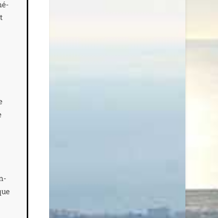
né­
t
e
e
n­
que