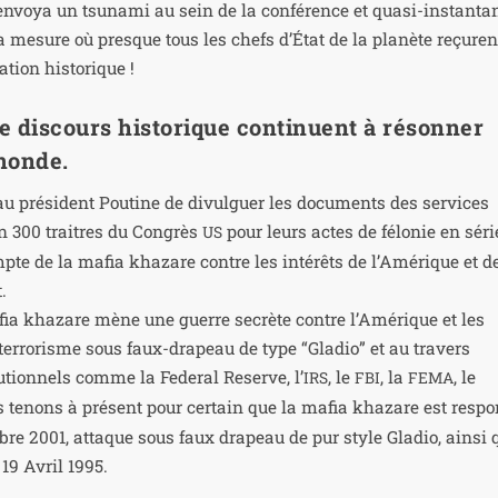
 envoya un tsu­na­mi au sein de la confé­rence et qua­si-ins­tan­ta­
 mesure où presque tous les chefs d’État de la pla­nète reçuren
a­tion historique !
ce discours historique continuent à résonner
monde.
 pré­sident Poutine de divul­guer les docu­ments des ser­vices
on 300 traitres du Congrès
pour leurs actes de félo­nie en séri
US
pte de la mafia kha­zare contre les inté­rêts de l’Amérique et d
.
ia kha­zare mène une guerre secrète contre l’Amérique et les
r­ro­risme sous faux-dra­peau de type “Gladio” et au tra­vers
tu­tion­nels comme la Federal Reserve, l’
, le
, la
, le
IRS
FBI
FEMA
s tenons à pré­sent pour cer­tain que la mafia kha­zare est res­po
mbre 2001, attaque sous faux dra­peau de pur style Gladio, ain­si 
 19 Avril 1995.