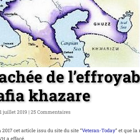
cachée de l’effroyab
fia khazare
1 juillet 2019
|
25 Commentaires
2017 cet article issu du site du site “
Veteran-Today
” et que la
a effa­cé.
VH