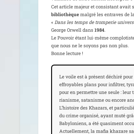
Cet article majeur et consis­tant avait su
biblio­thèque
mal­gré les entraves de l
«
Dans les temps de trom­pe­rie uni­ver­se
George Orwell dans
1984
.
Le Pouvoir étant lui-même com­plo­tiste
que nous ne le soyons pas non plus.
Bonne lec­ture !
Le voile est à pré­sent déchi­ré pour
effroyables plans pour infil­trer, tyr
pour en per­mettre une seule : leur 
ria­nisme, sata­nisme ou encore anc
L’histoire des Khazars, et par­ti­cu­
du crime orga­ni­sé, ayant muté grâc
Babyloniens, a été qua­si­ment occul­
Actuellement, la mafia kha­zare sai