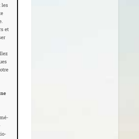
 les
te
e.
rs et
ser
llez
dues
notre
une
amé­
­
tio­