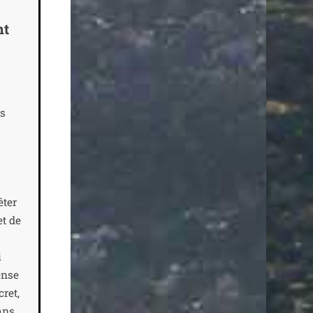
nt
rs
­ter
et de
i
ense
cret,
dans