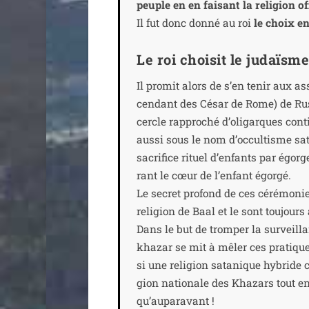
peuple en en fai­sant la reli­gion off
Il fut donc don­né au roi
le choix en
Le roi choisit le judaïsm
Il pro­mit alors de s’en tenir aux as
cen­dant des César de Rome) de Russ
cercle rap­pro­ché d’oligarques con
aus­si sous le nom d’occultisme sat
sacri­fice rituel d’enfants par égor
rant le cœur de l’enfant égor­gé.
Le secret pro­fond de ces céré­mo­ni
reli­gion de Baal et le sont tou­jours
Dans le but de trom­per la sur­veill
kha­zar se mit à mêler ces pra­tiqu
si une reli­gion sata­nique hybride
gion natio­nale des Khazars tout en
qu’auparavant !