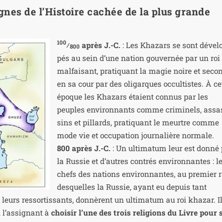
gnes de l’Histoire cachée de la plus grande
100
⁄
après J.-C.
: Les Khazars se sont déve­l
800
pés au sein d’une nation gou­ver­née par un roi
mal­fai­sant, pra­ti­quant la magie noire et secon
en sa cour par des oli­garques occul­tistes. À ce
époque les Khazars étaient connus par les
peuples envi­ron­nants comme cri­mi­nels, assa
sins et pillards, pra­ti­quant le meurtre comme
mode vie et occu­pa­tion jour­na­lière nor­male.
800 après J.-C.
: Un ulti­ma­tum leur est don­né
la Russie et d’autres contrés envi­ron­nantes : l
chefs des nations envi­ron­nantes, au pre­mier 
des­quelles la Russie, ayant eu depuis tant
eurs res­sor­tis­sants, don­nèrent un ulti­ma­tum au roi kha­zar. I
, l’assignant à
choi­sir l’une des trois reli­gions du Livre pour