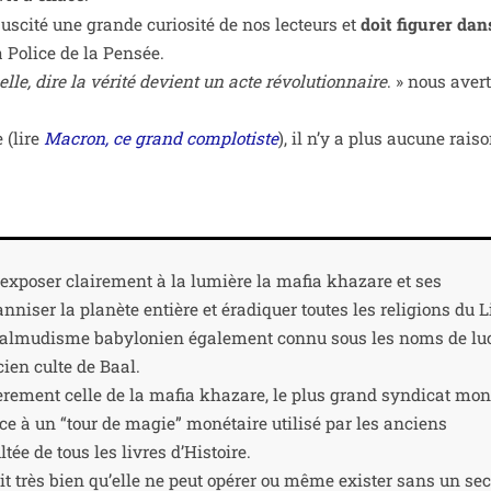
s­ci­té une grande curio­si­té de nos lec­teurs et
doit figu­rer da
a Police de la Pensée.
lle, dire la véri­té devient un acte révo­lu­tion­naire
. » nous aver­t
 (lire
Macron, ce grand com­plo­tiste
), il n’y a plus aucune rai­s
 expo­ser clai­re­ment à la lumière la mafia kha­zare et ses
an­ni­ser la pla­nète entière et éra­di­quer toutes les reli­gions du 
tal­mu­disme baby­lo­nien éga­le­ment connu sous les noms de luc
ien culte de Baal.
liè­re­ment celle de la mafia kha­zare, le plus grand syn­di­cat mon
e à un “tour de magie” moné­taire uti­li­sé par les anciens
tée de tous les livres d’Histoire.
t très bien qu’elle ne peut opé­rer ou même exis­ter sans un sec