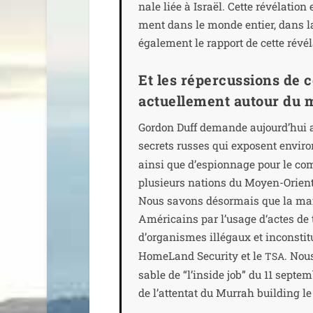
nale liée à Israël. Cette révé­la­tion
ment dans le monde entier, dans la
éga­le­ment le rap­port de cette révé­l
Et les répercussions de 
actuellement autour du 
Gordon Duff demande aujourd’hui au
secrets russes qui exposent envi­r
ain­si que d’espionnage pour le com
plu­sieurs nations du Moyen-Orient
Nous savons désor­mais que la maf
Américains par l’usage d‘actes de te
d’organismes illé­gaux et incons­ti­
HomeLand Security et le
. Nou
TSA
sable de “l’inside job” du 11 sep­te
de l’attentat du Murrah buil­ding le