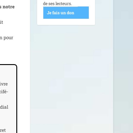
de ses lecteurs.
ns notre
Je fais un don
it
on pour
Livre
i­fé­
­dial
ret