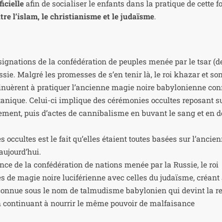
i­cielle
afin de socia­li­ser le enfants dans la pra­tique de cette fo
tre l’islam, le chris­tia­nisme et le judaïsme
.
e
si­gna­tions de la confé­dé­ra­tion de peuples menée par le tsar (d
ie. Malgré les pro­messes de s’en tenir là, le roi kha­zar et so
ti­nuèrent à pra­ti­quer l’ancienne magie noire baby­lo­nienne co
a­nique. Celui-ci implique des céré­mo­nies occultes repo­sant su
­ge­ment, puis d’actes de can­ni­ba­lisme en buvant le sang et en 
es occultes est le fait qu’elles étaient toutes basées sur l’ancie
 aujourd’hui.
ance de la confé­dé­ra­tion de nations menée par la Russie, le roi
es de magie noire luci­fé­rienne avec celles du judaïsme, créant
 connue sous le nom de tal­mu­disme baby­lo­nien qui devint la re
 conti­nuant à nour­rir le même pou­voir de mal­fai­sance