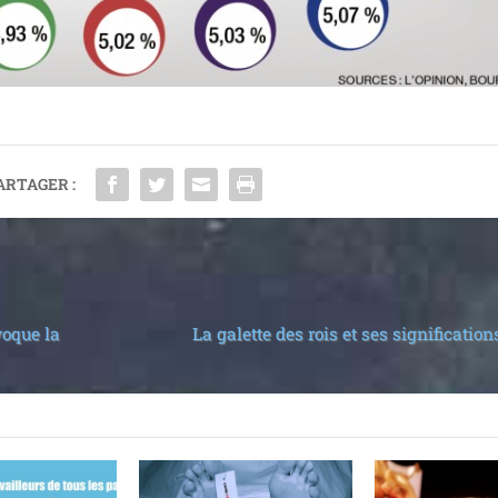
ARTAGER :
voque la
La galette des rois et ses significati