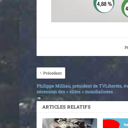
P
Précedent
Philippe Milliau, président de TVLibertés, é
sécession des « élites » mondialisées
ARTICLES RELATIFS