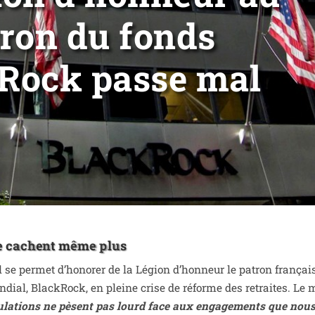
ron du fonds
Rock passe mal
se cachent même plus
il se per­met d’ho­no­rer de la Légion d’hon­neur le patron fran­çai
on­dial, BlackRock, en pleine crise de réforme des retraites. Le 
­cu­la­tions ne pèsent pas lourd face aux enga­ge­ments que nou