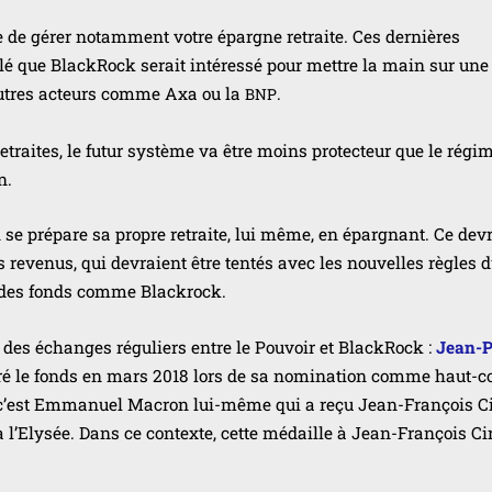
ose de gérer notam­ment votre épargne retraite. Ces der­nières
lé que BlackRock serait inté­res­sé pour mettre la main sur une 
’autres acteurs comme Axa ou la
.
BNP
etraites, le futur sys­tème va être moins pro­tec­teur que le régi
n.
cun se pré­pare sa propre retraite, lui même, en épar­gnant. Ce dev
reve­nus, qui devraient être ten­tés avec les nou­velles règles d
s des fonds comme Blackrock.
é des échanges régu­liers entre le Pouvoir et BlackRock :
Jean-P
tré le fonds en mars 2018 lors de sa nomi­na­tion comme haut-
er, c’est Emmanuel Macron lui-même qui a reçu Jean-François Ci
, à l’Elysée. Dans ce contexte, cette médaille à Jean-François Cir