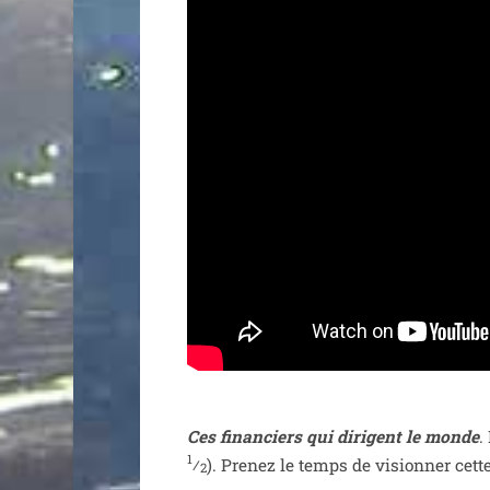
Ces finan­ciers qui dirigent le monde
.
1
⁄
). Prenez le temps de vision­ner cet
2