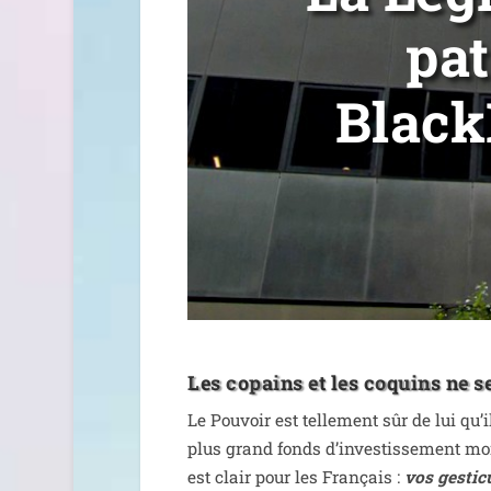
pat
Black
Les copains et les coquins ne 
Le Pouvoir est tel­le­ment sûr de lui qu’
plus grand fonds d’in­ves­tis­se­ment m
est clair pour les Français :
vos ges­ti