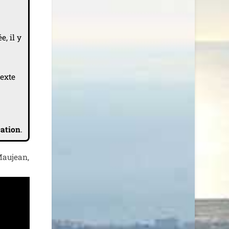
e, il y
texte
a­tion
.
 Maujean,