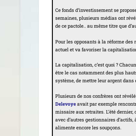
Ce fonds d’in­ves­tis­se­ment se pro­p
semaines, plu­sieurs médias ont révé­
de ce pac­tole.. au même titre que d
Pour les oppo­sants à la réforme des r
actuel et va favo­ri­ser la capitalisatio
La capi­ta­li­sa­tion, c’est quoi ? Cha
être le cas notam­ment des plus hauts 
sys­tème, de mettre leur argent dan
Plusieurs de nos confrères ont révé­l
Delevoye
avait par exemple ren­con­
mis­saire aux retraites. L’été der­ni
avec d’autres ges­tion­naires d’actifs
ali­mente encore les soupçons.