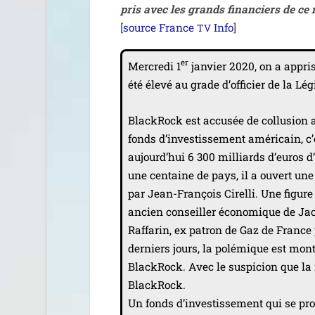
pris avec les grands finan­ciers de c
[
source France
Info
]
TV
er
Mercredi 1
jan­vier 2020, on a appr
été éle­vé au grade d’officier de la Lég
BlackRock est accu­sée de col­lu­sion 
fonds d’in­ves­tis­se­ment amé­ri­cain, 
aujourd’­hui 6 300 mil­liards d’euros d
une cen­taine de pays, il a ouvert une 
par Jean-François Cirelli. Une figure
ancien conseiller éco­no­mique de Ja
Raffarin, ex patron de Gaz de France
der­niers jours, la polé­mique est mo
BlackRock. Avec le sus­pi­cion que la 
BlackRock.
Un fonds d’in­ves­tis­se­ment qui se p