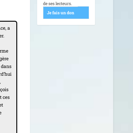
de ses lecteurs.
Je fais un don
ce, a
er.
norme
 gère
é dans
rd’hui
,
nçois
t ces
et
e