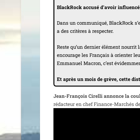
BlackRock accu­sé d’a­voir influen­cé
Dans un com­mu­ni­qué, BlackRock s’en d
a des cri­tères à respecter.
Reste qu’un der­nier élé­ment nour­rit la
encou­rage les Français à orien­ter le
Emmanuel Macron, c’est évi­dem­men
Et après un mois de grève, cette dis­t
Jean-François Cirelli annonce la cou­
rédac­teur en chef Finance-Marchés d