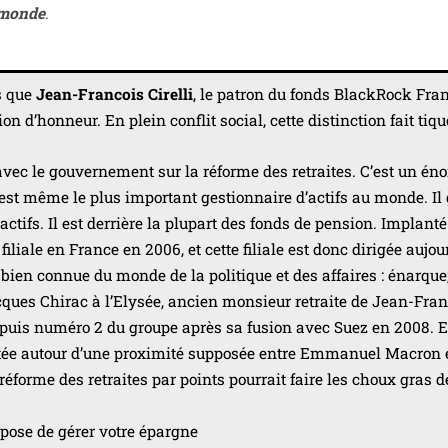
e monde
.
is que
Jean-Francois Cirelli
, le patron du fonds BlackRock Fran
ion d’honneur. En plein conflit social, cette dis­tinc­tion fait tiqu
avec le gou­ver­ne­ment sur la réforme des retraites. C’est un é
c’est même le plus impor­tant ges­tion­naire d’ac­tifs au monde. Il
’actifs. Il est der­rière la plu­part des fonds de pen­sion. Implant
filiale en France en 2006, et cette filiale est donc diri­gée aujou
 bien connue du monde de la poli­tique et des affaires : énarque
cques Chirac à l’Elysée, ancien mon­sieur retraite de Jean-Fra
 puis numé­ro 2 du groupe après sa fusion avec Suez en 2008. E
n­tée autour d’une proxi­mi­té sup­po­sée entre Emmanuel Macron 
réforme des retraites par points pour­rait faire les choux gras d
ro­pose de gérer votre épargne