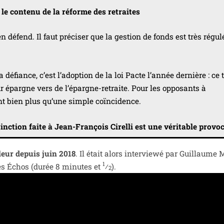
 le conte­nu de la réforme des retraites
éfend. Il faut pré­ci­ser que la ges­tion de fonds est très régu­lé
 défiance, c’est l’a­dop­tion de la loi Pacte l’année der­nière : ce 
ur épargne vers de l’é­pargne-retraite. Pour les oppo­sants à
t bien plus qu’une simple coïncidence.
inc­tion faite à Jean-François Cirelli est une véri­table pro­vo­c
leur depuis juin 2018
. Il était alors inter­viewé par Guillaume
1
es Échos (durée 8 minutes et
⁄
).
2