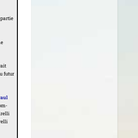
par­tie
me
rait
u futur
aul
com­
relli
elli