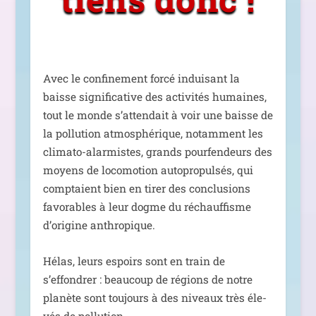
Avec le confi­ne­ment for­cé indui­sant la
baisse signi­fi­ca­tive des acti­vi­tés humaines,
tout le monde s’attendait à voir une baisse de
la pol­lu­tion atmo­sphé­rique, notam­ment les
cli­ma­to-alar­mistes, grands pour­fen­deurs des
moyens de loco­mo­tion auto­pro­pul­sés, qui
comp­taient bien en tirer des conclu­sions
favo­rables à leur dogme du réchauf­fisme
d’origine anthropique.
Hélas, leurs espoirs sont en train de
s’effondrer : beau­coup de régions de notre
pla­nète sont tou­jours à des niveaux très éle­