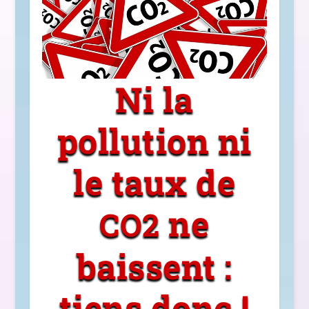
Ni la
pollution ni
le taux de
ne
CO2
baissent :
tiens donc !