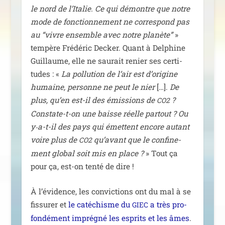
le nord de l’Italie. Ce qui démontre que notre
mode de fonc­tion­ne­ment ne cor­res­pond pas
au “vivre ensemble avec notre pla­nète”
»
tem­père Frédéric Decker. Quant à Delphine
Guillaume, elle ne sau­rait renier ses cer­ti­
tudes : «
La pol­lu­tion de l’air est d’origine
humaine, per­sonne ne peut le nier
[…].
De
plus, qu’en est-il des émis­sions de
?
CO2
Constate-t-on une baisse réelle par­tout ? Ou
y‑a-t-il des pays qui émettent encore autant
voire plus de
qu’avant que le confi­ne­
CO2
ment glo­bal soit mis en place ?
» Tout ça
pour ça, est-on ten­té de dire !
À l’évidence, les convic­tions ont du mal à se
fis­su­rer et
le caté­chisme du
a très pro­
GIEC
fon­dé­ment impré­gné les esprits et les âmes
.