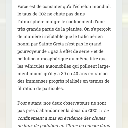
Force est de consta­ter qu’à l’échelon mon­dial,
le taux de
ne chute pas dans
CO2
l’atmosphère mal­gré le confi­ne­ment d’une
très grande par­tie de la pla­nète. On s’aperçoit
de manière irré­fu­table que le tra­fic aérien
hon­ni par Sainte Greta n’est pas le grand
pour­voyeur de « gaz à effet de serre » et de
pol­lu­tion atmo­sphé­rique au même titre que
les véhi­cules auto­mo­biles qui pol­luent lar­ge­
ment moins qu’il y a 30 ou 40 ans en rai­son
des immenses pro­grès réa­li­sés en termes de
fil­tra­tion de particules.
Pour autant, nos deux obser­va­teurs ne sont
pas près d’abandonner la doxa du
: «
Le
GIEC
confi­ne­ment a mis en évi­dence des chutes
de taux de pol­lu­tion en Chine ou encore dans