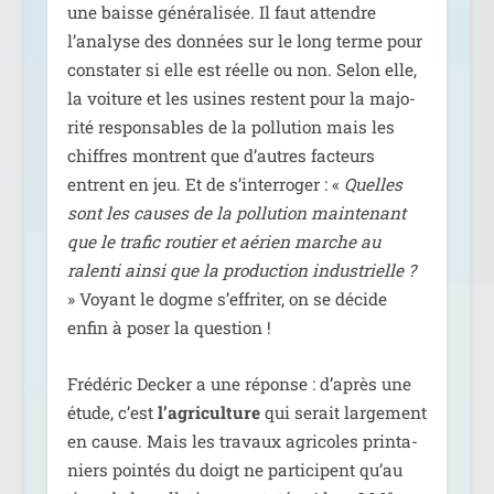
une baisse géné­ra­li­sée. Il faut attendre
l’analyse des don­nées sur le long terme pour
consta­ter si elle est réelle ou non. Selon elle,
la voi­ture et les usines res­tent pour la majo­
ri­té res­pon­sables de la pol­lu­tion mais les
chiffres montrent que d’autres fac­teurs
entrent en jeu. Et de s’interroger : «
Quelles
sont les causes de la pol­lu­tion main­te­nant
que le tra­fic rou­tier et aérien marche au
ralen­ti ain­si que la pro­duc­tion indus­trielle ?
» Voyant le dogme s’effriter, on se décide
enfin à poser la question !
Frédéric Decker a une réponse : d’après une
étude, c’est
l’agriculture
qui serait lar­ge­ment
en cause. Mais les tra­vaux agri­coles prin­ta­
niers poin­tés du doigt ne par­ti­cipent qu’au