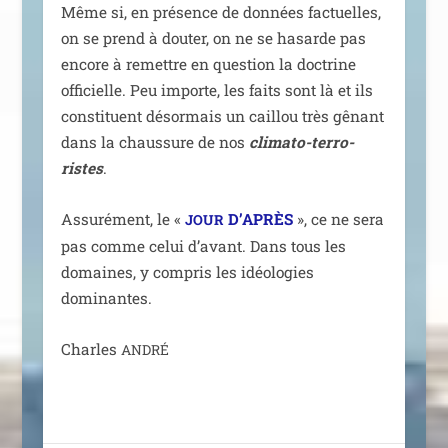
Même si, en pré­sence de don­nées fac­tuelles,
on se prend à dou­ter, on ne se hasarde pas
encore à remettre en ques­tion la doc­trine
offi­cielle. Peu importe, les faits sont là et ils
consti­tuent désor­mais un caillou très gênant
dans la chaus­sure de nos
cli­ma­to-ter­ro­
ristes
.
Assurément, le «
D’APRÈS
», ce ne sera
JOUR
pas comme celui d’avant. Dans tous les
domaines, y com­pris les idéo­lo­gies
dominantes.
Charles
ANDRÉ