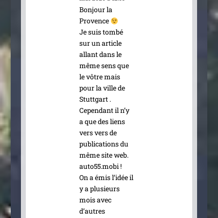
Bonjour la
Provence
Je suis tom­bé
sur un article
allant dans le
même sens que
le vôtre mais
pour la ville de
Stuttgart .
Cependant il n’y
a que des liens
vers vers de
publi­ca­tions du
même site web.
auto55.mobi !
On a émis l’i­dée il
y a plu­sieurs
mois avec
d’autres