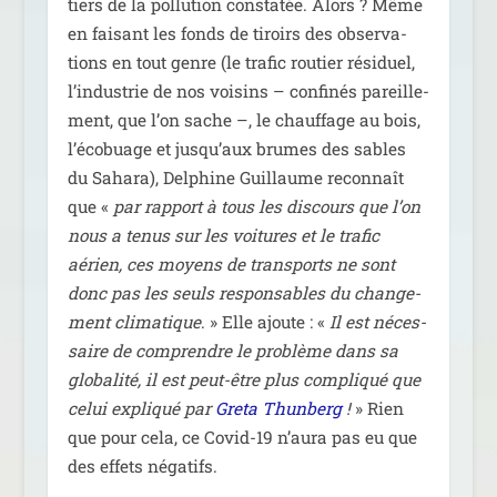
tiers de la pol­lu­tion consta­tée. Alors ? Même
en fai­sant les fonds de tiroirs des obser­va­
tions en tout genre (le tra­fic rou­tier rési­duel,
l’industrie de nos voi­sins – confi­nés pareille­
ment, que l’on sache –, le chauf­fage au bois,
l’écobuage et jusqu’aux brumes des sables
du Sahara), Delphine Guillaume recon­naît
que «
par rap­port à tous les dis­cours que l’on
nous a tenus sur les voi­tures et le tra­fic
aérien, ces moyens de trans­ports ne sont
donc pas les seuls res­pon­sables du chan­ge­
ment cli­ma­tique
. » Elle ajoute : «
Il est néces­
saire de com­prendre le pro­blème dans sa
glo­ba­li­té, il est peut-être plus com­pli­qué que
celui expli­qué par
Greta Thunberg
!
» Rien
que pour cela, ce Covid-19 n’aura pas eu que
des effets négatifs.