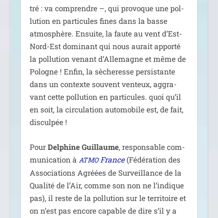
tré : va com­prendre –, qui pro­voque une pol­
lu­tion en par­ti­cules fines dans la basse
atmo­sphère. Ensuite, la faute au vent d’Est-
Nord-Est domi­nant qui nous aurait appor­té
la pol­lu­tion venant d’Allemagne et même de
Pologne ! Enfin, la sèche­resse per­sis­tante
dans un contexte sou­vent ven­teux, aggra­
vant cette pol­lu­tion en par­ti­cules. quoi qu’il
en soit, la cir­cu­la­tion auto­mo­bile est, de fait,
disculpée !
Pour
Delphine Guillaume
, res­pon­sable com­
mu­ni­ca­tion à
France
(Fédération des
ATMO
Associations Agréées de Surveillance de la
Qualité de l’Air, comme son non ne l’indique
pas), il reste de la pol­lu­tion sur le ter­ri­toire et
on n’est pas encore capable de dire s’il y a