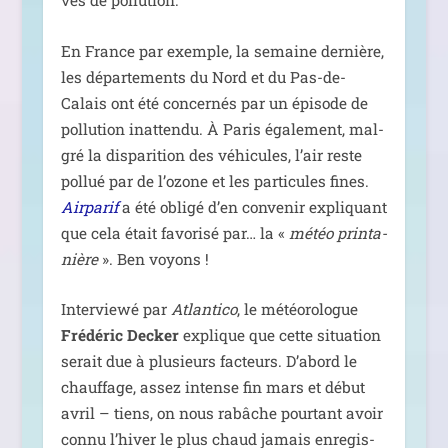
vés de pollution.
En France par exemple, la semaine der­nière,
les dépar­te­ments du Nord et du Pas-de-
Calais ont été concer­nés par un épi­sode de
pol­lu­tion inat­ten­du. À Paris éga­le­ment, mal­
gré la dis­pa­ri­tion des véhi­cules, l’air reste
pol­lué par de l’ozone et les par­ti­cules fines.
Airparif
a été obli­gé d’en conve­nir expli­quant
que cela était favo­ri­sé par… la «
météo prin­ta­
nière
». Ben voyons !
Interviewé par
Atlantico
, le météo­ro­logue
Frédéric Decker
explique que cette situa­tion
serait due à plu­sieurs fac­teurs. D’abord le
chauf­fage, assez intense fin mars et début
avril – tiens, on nous rabâche pour­tant avoir
connu l’hiver le plus chaud jamais enre­gis­