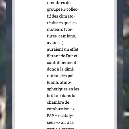
membres du
groupe
col­lec­
FB
tif des cli­ma­to-
réa­listes que les
moteurs (voi­
tures, camions,
avions…)
auraient un effet
fil­trant de l’air et
contri­bue­raient
donc à la dimi­
nu­tion des pol­
luants atmo­
sphé­riques en les
brû­lant dans la
chambre de
com­bus­tion–>
–> cata­ly­
FAP
seur–> air à la
sor­tie + propre