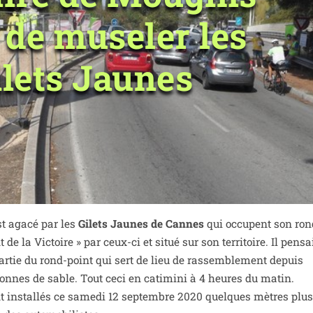
 de museler les
ilets Jaunes
st aga­cé par les
Gilets Jaunes de Cannes
qui occupent son ron
 de la Victoire » par ceux-ci et situé sur son ter­ri­toire. Il pen­sa
ar­tie du rond-point qui sert de lieu de ras­sem­ble­ment depuis
onnes de sable. Tout ceci en cati­mi­ni à 4 heures du matin.
nt ins­tal­lés ce same­di 12 sep­tembre 2020 quelques mètres plus