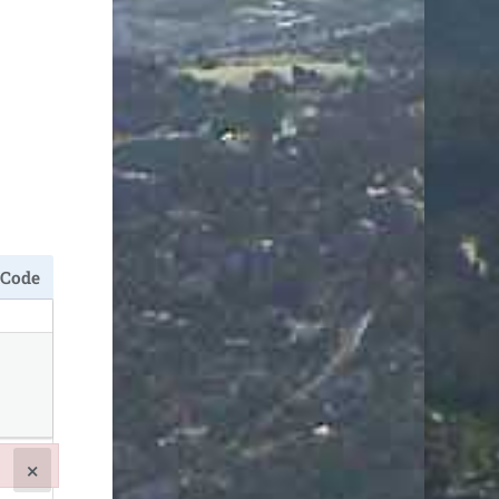
Code
×