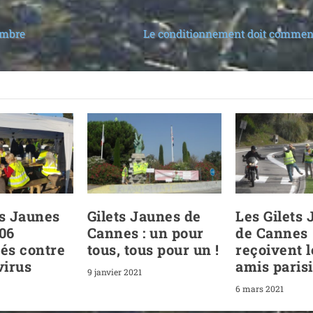
embre
Le conditionnement doit commenc
ts Jaunes
Gilets Jaunes de
Les Gilets
 06
Cannes : un pour
de Cannes
és contre
tous, tous pour un !
reçoivent 
virus
amis paris
9 janvier 2021
6 mars 2021