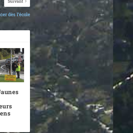
Suivant
er dès l’école
 Jaunes
leurs
iens