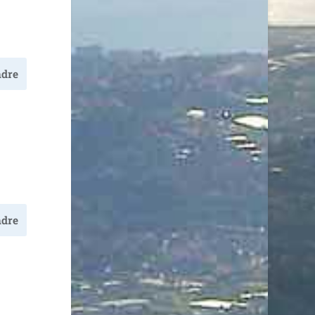
dre
dre