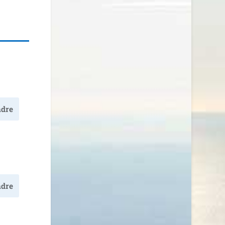
dre
dre