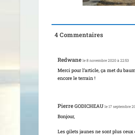
4 Commentaires
Redwane
le 8 novembre 2020 à 22:53
Merci pour l’ar­ticle, ça met du bau
encore le terrain !
Pierre
GODICHEAU
le 17 sep­tembre 2
Bonjour,
Les gilets jaunes ne sont plus ceux 