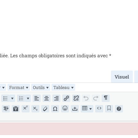
liée.
Les champs obli­ga­toires sont indi­qués avec
*
Visuel
r
Format
Outils
Tableau