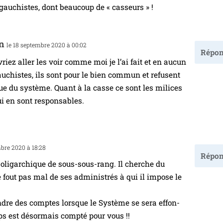
 gau­chistes, dont beau­coup de « casseurs » !
on
le 18 sep­tembre 2020 à 00:02
Répon
iez aller les voir comme moi je l’ai fait et en aucun
u­chistes, ils sont pour le bien com­mun et refusent
tique du sys­tème. Quant à la casse ce sont les milices
ui en sont responsables.
mbre 2020 à 18:28
Répon
li­gar­chique de sous-sous-rang. Il cherche du
 fout pas mal de ses admi­nis­trés à qui il impose le
endre des comptes lorsque le Système se sera effon­
mps est désor­mais comp­té pour vous !!