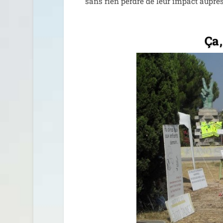
sans rien perdre de leur impact auprè
Ça,