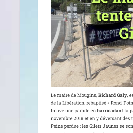
tente
G
Le maire de Mougins,
Richard Galy
, e
de la Libération, rebap­ti­sé « Rond-Point
trou­vé une parade en
bar­ri­ca­dant
la p
novembre 2018 et en y déver­sant des t
Peine per­due : les Gilets Jaunes se so