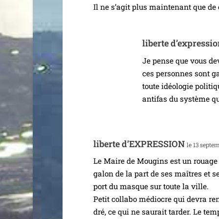
Il ne s’a­git plus main­te­nant que de
liberte d’ex­pres­si
Je pense que vous devr
ces per­sonnes sont ga
toute idéo­lo­gie poli­
anti­fas du sys­tème q
liberte d’EXPRESSION
le 13 sep­te
Le Maire de Mougins est un rouage o
galon de la part de ses maîtres et se
port du masque sur toute la ville.
Petit col­la­bo médiocre qui devra r
dré, ce qui ne sau­rait tar­der. Le te