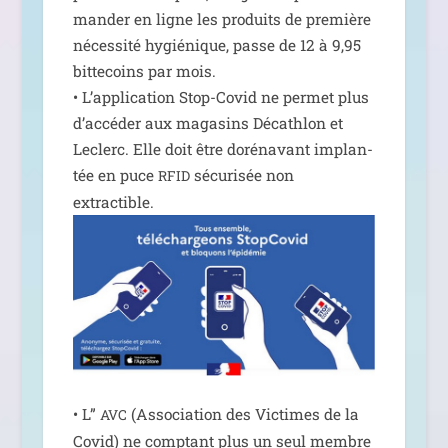
man­der en ligne les pro­duits de pre­mière
néces­si­té hygié­nique, passe de 12 à 9,95
bit­te­coins par mois.
• L’application Stop-Covid ne per­met plus
d’ac­cé­der aux maga­sins Décathlon et
Leclerc. Elle doit être doré­na­vant implan­
tée en puce
sécu­ri­sée non
RFID
extractible.
• L”
(Association des Victimes de la
AVC
Covid) ne comp­tant plus un seul membre