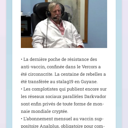
• La der­nière poche de résis­tance des
anti-vac­cin, confi­née dans le Vercors a
été cir­cons­crite. La cen­taine de rebelles a
été trans­fé­rée au stalag19 en Guyane.
• Les com­plo­tistes qui publient encore sur
les réseaux sociaux paral­lèles Darkvador
sont enfin pri­vés de toute forme de mon­
naie mon­diale cryp­tée.
• L’abonnement men­suel au vac­cin sup­
po­si­toire Analplus, obli­ga­toire pour com­