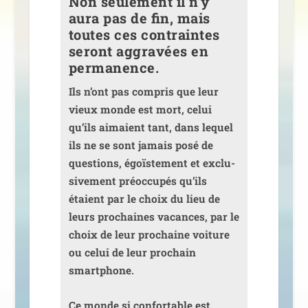
Non seulement il n’y
aura pas de fin, mais
toutes ces contraintes
seront aggravées en
permanence.
Ils n’ont pas com­pris que leur
vieux monde est mort, celui
qu’ils aimaient tant, dans lequel
ils ne se sont jamais posé de
ques­tions, égoïs­te­ment et exclu­
si­ve­ment pré­oc­cu­pés qu’ils
étaient par le choix du lieu de
leurs pro­chaines vacances, par le
choix de leur pro­chaine voi­ture
ou celui de leur pro­chain
smartphone.
Ce monde si confor­table est