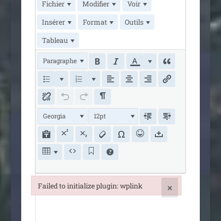
Fichier
Modifier
Voir
Insérer
Format
Outils
Tableau
Paragraphe
Georgia
12pt
Failed to initialize plugin: wplink
×
Failed to initialize plugin: wplink