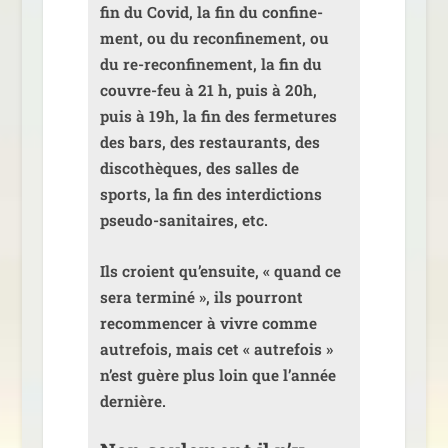
fin du Covid, la fin du confi­ne­
ment, ou du recon­fi­ne­ment, ou
du re-recon­fi­ne­ment, la fin du
couvre-feu à 21 h, puis à 20h,
puis à 19h, la fin des fer­me­tures
des bars, des res­tau­rants, des
dis­co­thèques, des salles de
sports, la fin des inter­dic­tions
pseu­do-sani­taires, etc.
Ils croient qu’ensuite, « quand ce
sera ter­mi­né », ils pour­ront
recom­men­cer à vivre comme
autre­fois, mais cet « autre­fois »
n’est guère plus loin que l’année
dernière.