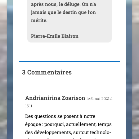
après nous, le déluge. On n’a
jamais que le des­tin que l’on
mérite.
Pierre-Emile Blairon
3 Commentaires
Andrianirina Zoarison
le 5 mai 2021 à
15:11
Des ques­tions se posent à notre
époque : pour­quoi, actuel­le­ment, temps
des déve­lop­pe­ments, sur­tout tech­no­lo­