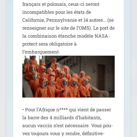
fran­çais et polo­nais, ceux-ci seront
incom­pa­tibles pour les états de
Californie, Pennsylvanie et 14 autres… (se
ren­sei­gner sur le site de l’OMS). Le port de
la com­bi­nai­son étanche modèle NASA-
pro­tect sera obli­ga­toire à
l’embarquement.
• Pour l’Afrique n**** qui vient de pas­ser
la barre des 4 mil­liards d’ha­bi­tants,
aucun vac­cin n’est néces­saire. Vous pou­
vez tou­jours vous y rendre, défi­ni­ti­ve­