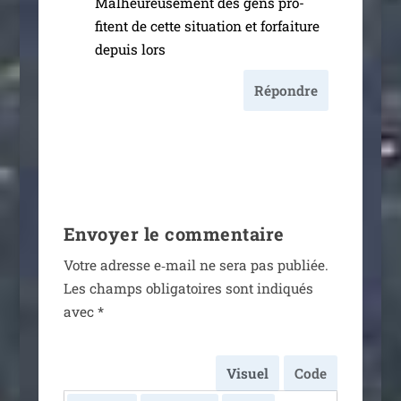
Malheureusement des gens pro­
fitent de cette situa­tion et for­fai­ture
depuis lors
Répondre
Envoyer le commentaire
Votre adresse e‑mail ne sera pas publiée.
Les champs obli­ga­toires sont indi­qués
avec
*
Visuel
Code