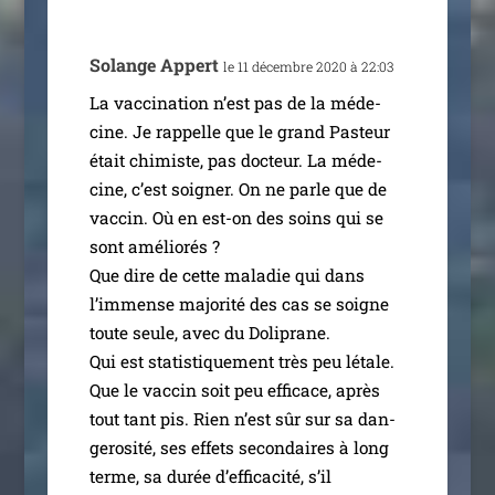
Solange Appert
le 11 décembre 2020 à 22:03
La vac­ci­na­tion n’est pas de la méde­
cine. Je rap­pelle que le grand Pasteur
était chi­miste, pas doc­teur. La méde­
cine, c’est soi­gner. On ne parle que de
vac­cin. Où en est-on des soins qui se
sont amé­lio­rés ?
Que dire de cette mala­die qui dans
l’im­mense majo­ri­té des cas se soigne
toute seule, avec du Doliprane.
Qui est sta­tis­ti­que­ment très peu létale.
Que le vac­cin soit peu effi­cace, après
tout tant pis. Rien n’est sûr sur sa dan­
ge­ro­si­té, ses effets secon­daires à long
terme, sa durée d’ef­fi­ca­ci­té, s’il