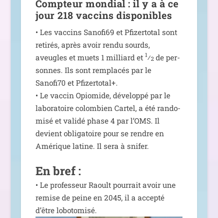
Compteur mondial : il y a à ce
jour 218 vaccins disponibles
• Les vac­cins Sanofi69 et Pfizertotal sont
reti­rés, après avoir ren­du sourds,
1
aveugles et muets 1 mil­liard et
⁄
de per­
2
sonnes. Ils sont rem­pla­cés par le
Sanofi70 et Pfizertotal+.
• Le vac­cin Opiomide, déve­lop­pé par le
labo­ra­toire colom­bien Cartel, a été ran­do­
mi­sé et vali­dé phase 4 par l’OMS. Il
devient obli­ga­toire pour se rendre en
Amérique latine. Il sera à snifer.
En bref :
• Le pro­fes­seur Raoult pour­rait avoir une
remise de peine en 2045, il a accep­té
d’être lobo­to­mi­sé.