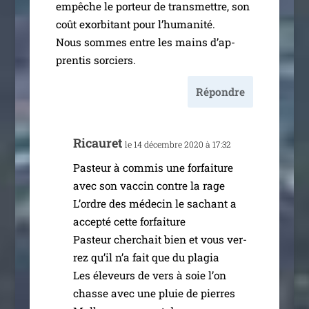
empêche le por­teur de trans­mettre, son
coût exor­bi­tant pour l’humanité.
Nous sommes entre les mains d’ap­
pren­tis sorciers.
Répondre
Ricauret
le 14 décembre 2020 à 17:32
Pasteur à com­mis une for­fai­ture
avec son vac­cin contre la rage
L’ordre des méde­cin le sachant a
accep­té cette for­fai­ture
Pasteur cher­chait bien et vous ver­
rez qu’il n’a fait que du pla­gia
Les éle­veurs de vers à soie l’on
chasse avec une pluie de pierres