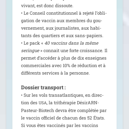
vivant, est donc dis­soute.
• Le Conseil consti­tu­tion­nel à reje­té l’o­bli­
ga­tion de vac­cin aux membres du gou­
ver­ne­ment, aux jour­na­listes, aux habi­
tants des quar­tiers et aux sans-papiers.
• Le pack «
40 vac­cins dans la même
seringue
» connait une forte crois­sance. Il
per­met d’ac­cé­der à plus de dix enseignes
com­mer­ciales avec 10% de réduc­tion et à
dif­fé­rents ser­vices à la personne.
Dossier trans­port :
• Sur les vols trans­at­lan­tiques, en direc­
tion des
, la tri­thé­ra­pie DésirARN-
USA
Pasteur-Biotech devra être com­plé­tée par
le vac­cin offi­ciel de cha­cun des 52 États.
Si vous êtes vac­ci­nés par les vac­cins