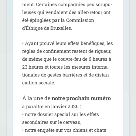
ment. Certaines com­pa­gnies peu scru­pu­
leuses qui ven­daient des aller/​retour ont
été épin­glées par la Commission
d’Éthique de Bruxelles.
• Ayant prou­vé leurs effets béné­fiques, les
règles de confi­ne­ment res­tent de rigueur,
de même que le couvre-feu de 6 heures à
23 heures et toutes les mesures inter­na­
tio­nales de gestes bar­rières et de dis­tan­
cia­tion sociale.
À la une de
notre pro­chain numé­ro
à paraître en jan­vier 2026 :
• notre dos­sier spé­cial sur les effets
secon­daires sur le cer­veau,
• notre enquête sur vos chiens et chats