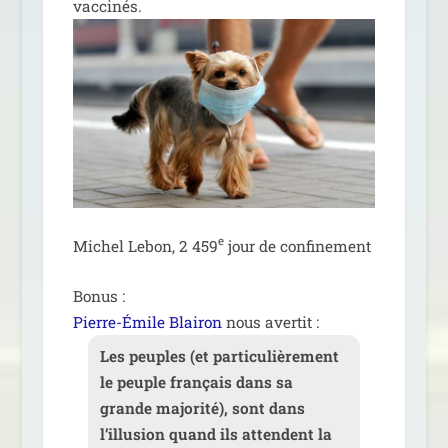
vaccinés.
e
Michel Lebon, 2 459
jour de confinement
Bonus :
Pierre-Émile Blairon
nous avertit :
Les peuples (et par­ti­cu­liè­re­ment
le peuple fran­çais dans sa
grande majo­ri­té), sont dans
l’illusion quand ils attendent la