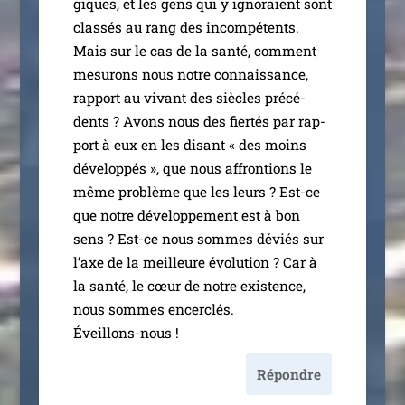
giques, et les gens qui y igno­raient sont
clas­sés au rang des incom­pé­tents.
Mais sur le cas de la san­té, com­ment
mesu­rons nous notre connais­sance,
rap­port au vivant des siècles pré­cé­
dents ? Avons nous des fier­tés par rap­
port à eux en les disant « des moins
déve­lop­pés », que nous affron­tions le
même pro­blème que les leurs ? Est-ce
que notre déve­lop­pe­ment est à bon
sens ? Est-ce nous sommes déviés sur
l’axe de la meilleure évo­lu­tion ? Car à
la san­té, le cœur de notre exis­tence,
nous sommes encer­clés.
Éveillons-nous !
Répondre