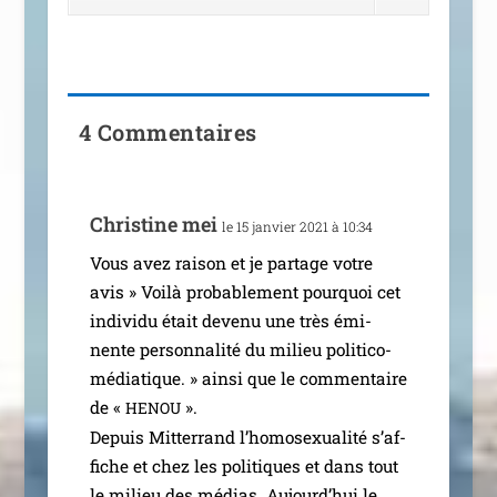
4 Commentaires
Christine mei
le 15 jan­vier 2021 à 10:34
Vous avez rai­son et je par­tage votre
avis » Voilà pro­ba­ble­ment pour­quoi cet
indi­vi­du était deve­nu une très émi­
nente per­son­na­li­té du milieu poli­­ti­­co-
média­­tique. » ain­si que le com­men­taire
de «
».
HENOU
Depuis Mitterrand l’ho­mo­sexua­li­té s’af­
fiche et chez les poli­tiques et dans tout
le milieu des médias. Aujourd’hui le