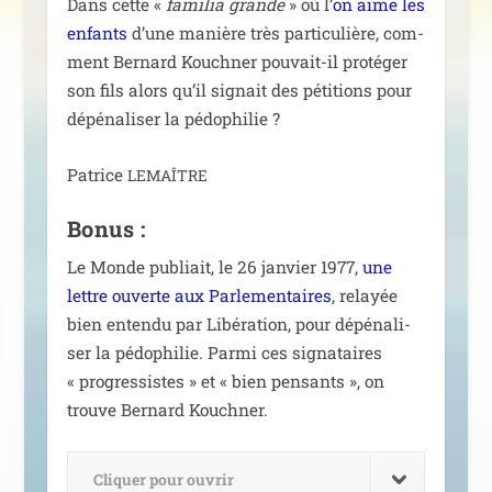
Dans cette «
fami­lia grande
» où l’
on aime les
enfants
d’une manière très par­ti­cu­lière, com­
ment Bernard Kouchner pou­vait-il pro­té­ger
son fils alors qu’il signait des péti­tions pour
dépé­na­li­ser la pédophilie ?
Patrice
LEMAÎTRE
Bonus :
Le Monde publiait, le 26 jan­vier 1977,
une
lettre ouverte aux Parlementaires
, relayée
bien enten­du par Libération, pour dépé­na­li­
ser la pédo­phi­lie. Parmi ces signa­taires
« pro­gres­sistes » et « bien pen­sants », on
trouve Bernard Kouchner.
Cliquer pour ouvrir