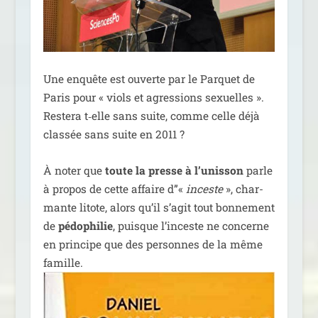
Une enquête est ouverte par le Parquet de
Paris pour « viols et agres­sions sexuelles ».
Restera t‑elle sans suite, comme celle déjà
clas­sée sans suite en 2011 ?
À noter que
toute la presse à l’u­nis­son
parle
à pro­pos de cette affaire d”«
inceste
», char­
mante litote, alors qu’il s’a­git tout bon­ne­ment
de
pédo­phi­lie
, puisque l’in­ceste ne concerne
en prin­cipe que des per­sonnes de la même
famille.