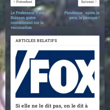
Précedent
Suivant
Le Professeur Yves
Pandémie : après la
Buisson guère
peur, la panique !
convaincant sur la
vaccination
ARTICLES RELATIFS
Si elle ne le dit pas, on le dit à