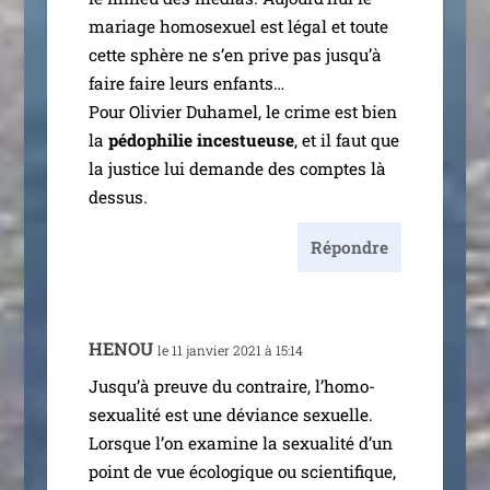
mariage homo­sexuel est légal et toute
cette sphère ne s’en prive pas jus­qu’à
faire faire leurs enfants…
Pour Olivier Duhamel, le crime est bien
la
pédo­phi­lie inces­tueuse
, et il faut que
la jus­tice lui demande des comptes là
dessus.
Répondre
HENOU
le 11 jan­vier 2021 à 15:14
Jusqu’à preuve du contraire, l’ho­mo­
sexua­li­té est une déviance sexuelle.
Lorsque l’on exa­mine la sexua­li­té d’un
point de vue éco­lo­gique ou scien­ti­fique,