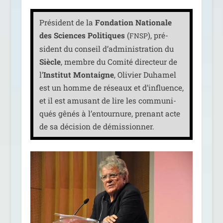
Président de la
Fondation Nationale
des Sciences Politiques
(
), pré­
FNSP
sident du conseil d’administration du
Siècle
, membre du Comité direc­teur de
l’
Institut Montaigne
, Olivier Duhamel
est un homme de réseaux et d’in­fluence,
et il est amu­sant de lire les com­mu­ni­
qués gênés à l’en­tour­nure, pre­nant acte
de sa déci­sion de démissionner.