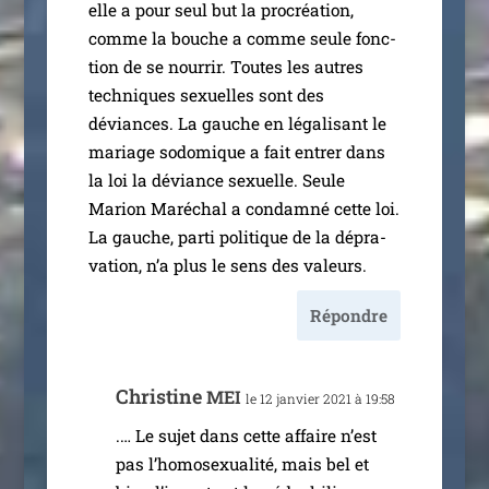
elle a pour seul but la pro­créa­tion,
comme la bouche a comme seule fonc­
tion de se nour­rir. Toutes les autres
tech­niques sexuelles sont des
déviances. La gauche en léga­li­sant le
mariage sodo­mique a fait entrer dans
la loi la déviance sexuelle. Seule
Marion Maréchal a condam­né cette loi.
La gauche, par­ti poli­tique de la dépra­
va­tion, n’a plus le sens des valeurs.
Répondre
Christine
MEI
le 12 jan­vier 2021 à 19:58
.… Le sujet dans cette affaire n’est
pas l’ho­mo­sexua­li­té, mais bel et