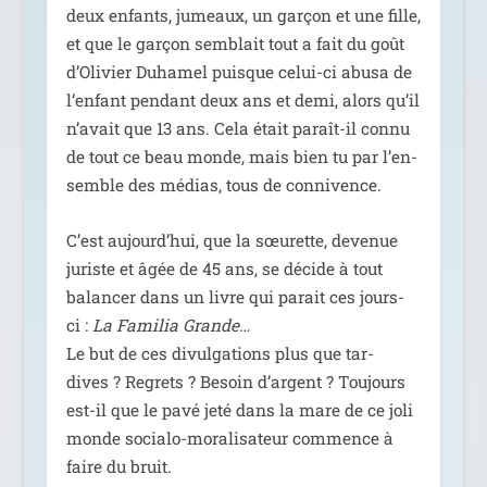
deux enfants, jumeaux, un gar­çon et une fille,
et que le gar­çon sem­blait tout a fait du goût
d’Olivier Duhamel puisque celui-ci abu­sa de
l’en­fant pen­dant deux ans et demi, alors qu’il
n’a­vait que 13 ans. Cela était paraît-il connu
de tout ce beau monde, mais bien tu par l’en­
semble des médias, tous de connivence.
C’est aujourd’­hui, que la sœu­rette, deve­nue
juriste et âgée de 45 ans, se décide à tout
balan­cer dans un livre qui parait ces jours-
ci :
La Familia Grande…
Le but de ces divul­ga­tions plus que tar­
dives ? Regrets ? Besoin d’argent ? Toujours
est-il que le pavé jeté dans la mare de ce joli
monde socia­lo-mora­li­sa­teur com­mence à
faire du bruit.