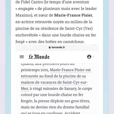
de Fidel Castro (le temps d’une aven­ture
« enga­gée » de plu­sieurs mois avec le lea­der
Maximo), et sœur de
Marie-France Pisier
,
ex-actrice retrou­vée noyée au milieu de la
pis­cine de sa rési­dence de Saint-Cyr (Var)
enche­vê­trée « dans une lourde chaise en fer
for­gé » avec des bottes en caoutchouc.