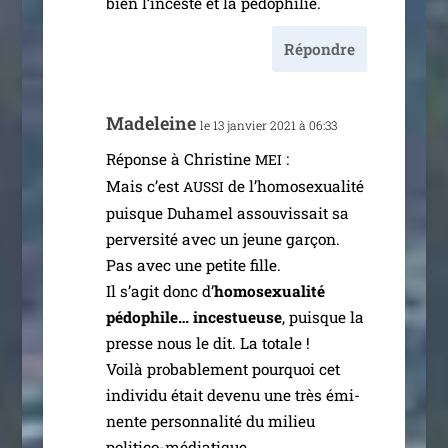
bien l’in­ceste et la pédophilie.
Répondre
Madeleine
le 13 jan­vier 2021 à 06:33
Réponse à Christine
:
MEI
Mais c’est
de l’ho­mo­sexua­li­té
AUSSI
puisque Duhamel assou­vis­sait sa
per­ver­si­té avec un jeune gar­çon.
Pas avec une petite fille.
Il s’a­git donc d’
homo­sexua­li­té
pédo­phile… inces­tueuse
, puisque la
presse nous le dit. La totale !
Voilà pro­ba­ble­ment pour­quoi cet
indi­vi­du était deve­nu une très émi­
nente per­son­na­li­té du milieu
politico-médiatique.