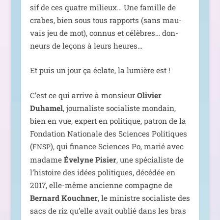
sif de ces quatre milieux… Une famille de
crabes, bien sous tous rap­ports (sans mau­
vais jeu de mot), connus et célèbres… don­
neurs de leçons à leurs heures…
Et puis un jour ça éclate, la lumière est !
C’est ce qui arrive à mon­sieur
Olivier
Duhamel
, jour­na­liste socia­liste mon­dain,
bien en vue, expert en poli­tique, patron de la
Fondation Nationale des Sciences Politiques
(
), qui finance Sciences Po, marié avec
FNSP
madame
Évelyne Pisier
, une spé­cia­liste de
l’histoire des idées poli­tiques, décé­dée en
2017, elle-même ancienne com­pagne de
Bernard Kouchner
, le ministre socia­liste des
sacs de riz qu’elle avait oublié dans les bras