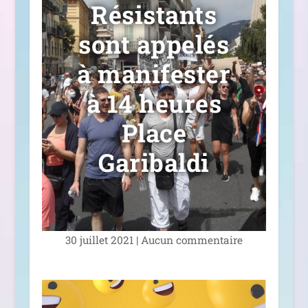
Résistants
sont appelés
à manifester
à 14 heures
Place
Garibaldi
30 juillet 2021
|
Aucun com­men­taire