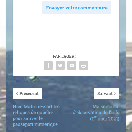
Envoyer votre commentaire
PARTAGER :
Précedent
Suivant
Nice Matin ressort les
Ma semaine
reliques de gauche
d’observation de l’info
er
pour sauver le
(1
août 2021)
passeport numérique