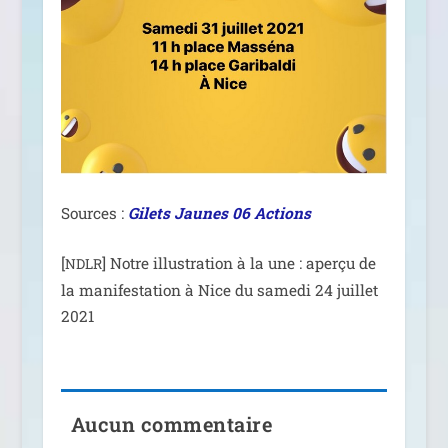
Sources :
Gilets Jaunes 06 Actions
[
] Notre illus­tra­tion à la une : aper­çu de
NDLR
la mani­fes­ta­tion à Nice du same­di 24 juillet
2021
Aucun commentaire