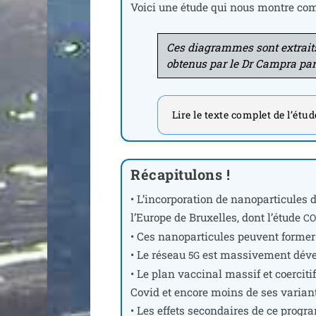
Voici une étude qui nous montre com
Ces dia­grammes sont extraits de
obte­nus par le Dr Campra par 
Lire le texte complet de l’étu
Récapitulons !
• L’incorporation de nano­par­ti­cules 
l’Europe de Bruxelles, dont l’é­tude
C
• Ces nano­par­ti­cules peuvent for­mer
• Le réseau
est mas­si­ve­ment déve
5G
• Le plan vac­ci­nal mas­sif et coer­c
Covid et encore moins de ses varian
• Les effets secon­daires de ce pro­gram