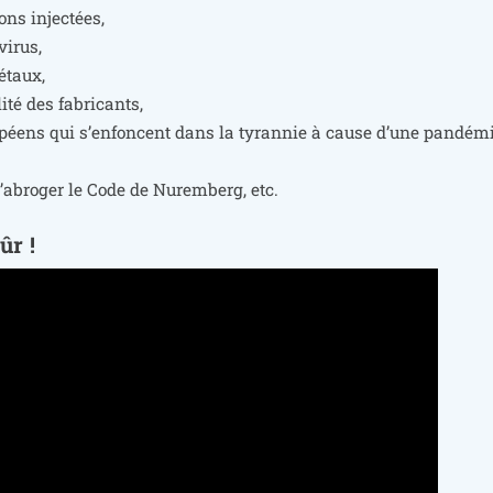
ions injec­tées,
 virus,
létaux,
i­té des fabri­cants,
euro­péens qui s’en­foncent dans la tyran­nie à cause d’une pan­dé­m
’a­bro­ger le Code de Nuremberg, etc.
ûr !