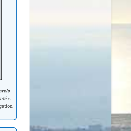
­rels
n­té
».
ga­tion