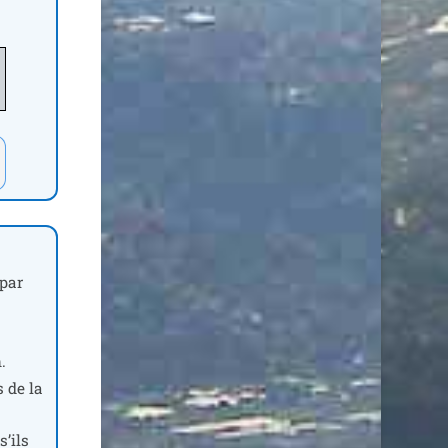
 par
.
s de la
s’ils