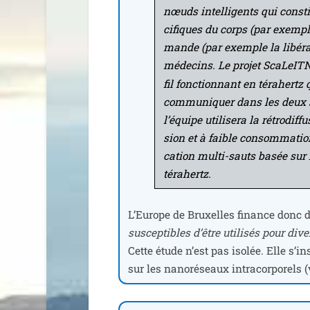
nœuds intel­li­gents qui consti
ci­fiques du corps (par exemple
mande (par exemple la libé­ra­
méde­cins. Le pro­jet ScaLeITN,
fil fonc­tion­nant en téra­hertz 
com­mu­ni­quer dans les deux s
l’équipe uti­li­se­ra la rétro­dif­
sion et à faible consom­ma­tio
ca­tion mul­ti-sauts basée sur l
térahertz.
L’Europe de Bruxelles finance donc de
sus­cep­tibles d’être uti­li­sés pour d
Cette étude n’est pas iso­lée. Elle s’i
sur les nano­ré­seaux intra­cor­po­rels 