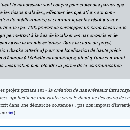
­tuent le nano­ré­seau sont conçus pour cibler des par­ties spé­
 les tis­sus malades), effec­tuer des opé­ra­tions sur com­
tion de médi­ca­ments) et com­mu­ni­quer les résul­tats aux
 finan­cé par l’
, pré­voit de déve­lop­per un nano­ré­seau sans
UE
qui per­met­trait à la fois de loca­li­ser les nano­nœuds et de
ens avec le monde exté­rieur. Dans le cadre du pro­jet,
fu­sion (backs­cat­te­ring) pour une loca­li­sa­tion de haute pré­ci­
n d’énergie à l’échelle nano­mé­trique, ain­si qu’une com­mu­ni­
a loca­li­sa­tion pour étendre la por­tée de la com­mu­ni­ca­tion
s pro­jets por­tant sur «
la
créa­tion de nano­ré­seaux intra­cor­po
iverses appli­ca­tions inno­vantes dans le domaine des soins de sa
ns­crit dans une démarche sou­te­nue (… par nos impôts) d’in­ves­ti­
(voir
ici
).