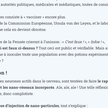
 auto­ri­tés poli­tiques, médi­cales et média­tiques, toutes de conn
es consiste à « vac­ci­ner » encore plus.
e de la Commission Européenne, Ursula von der Leyen, et le labo
 que cela en devient obscène.
e de la Pensée crie­ront à l’u­nis­son : «
C’est faux !
», «
Infox !
»,
i est faux ci-des­sus ?
Tout ceci est public et véri­fiable. Mais a
he à ino­cu­ler toute une popu­la­tion avec des potions expé­ri­men­
e ?
n !
s neu­rones actifs dans le cer­veau, sont ten­tées de faire
le rap
 et les nano-réseaux incor­po­rés
. Aïe, aïe, aïe ! Une telle réflexi
te, donc complotiste.
se d’in­jec­tion de nano-par­ti­cules
, tout s’ex­plique :