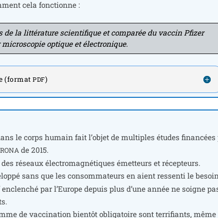
­ment cela fonctionne :
 la lit­té­ra­ture scien­ti­fique et com­pa­rée du vac­cin Pfizer
micro­sco­pie optique et électronique.
de (format
)
PDF
dans le corps humain fait l’ob­jet de mul­tiples études finan­cées
de 2015.
ORONA
 des réseaux élec­tro­ma­gné­tiques émet­teurs et récep­teurs.
­lop­pé sans que les consom­ma­teurs en aient res­sen­ti le besoin
i­tif enclen­ché par l’Europe depuis plus d’une année ne soigne pa
ts.
me de vac­ci­na­tion bien­tôt obli­ga­toire sont ter­ri­fiants, même 