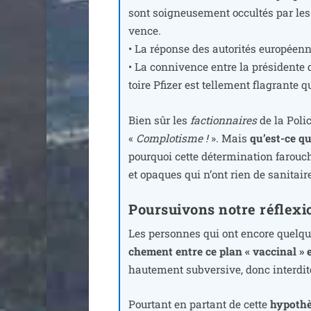
sont soi­gneu­se­ment occul­tés par les
vence.
• La réponse des auto­ri­tés euro­péenn
• La conni­vence entre la pré­si­dent
toire Pfizer est tel­le­ment fla­grante
Bien sûr les
fac­tion­naires
de la Polic
«
Complotisme !
». Mais
qu’est-ce qu
pour­quoi cette déter­mi­na­tion farouc
et opaques qui n’ont rien de sanitair
Poursuivons notre réflexio
Les per­sonnes qui ont encore quelque
che­ment entre ce plan « vac­ci­nal »
hau­te­ment sub­ver­sive, donc inter­di
Pourtant en par­tant de cette
hypo­thè