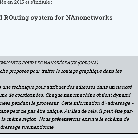
iée en 2015 et s’intitule :
nd ROuting system for NAnonetworks
(
)
ONJOINTS
POUR
LES
NANORÉSEAUX
CORONA
oche pro­po­sée pour trai­ter le rou­tage gra­phique dans les
ns une tech­nique pour attri­buer des adresses dans un nano­ré­
ème de coor­don­nées. Chaque nano­ma­chine obtient dyna­mi­
nées pen­dant le pro­ces­sus. Cette infor­ma­tion d´«adressage »
ine peut ne pas être unique. Au lieu de cela, il peut être par­
 la même région. Nous pré­sen­te­rons ensuite le sché­ma de
’a­dres­sage susmentionné.