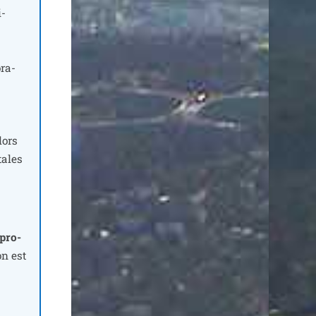
i­
­ra­
lors
tales
­pro­
on est