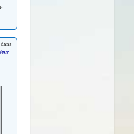
u­
s dans
rieur