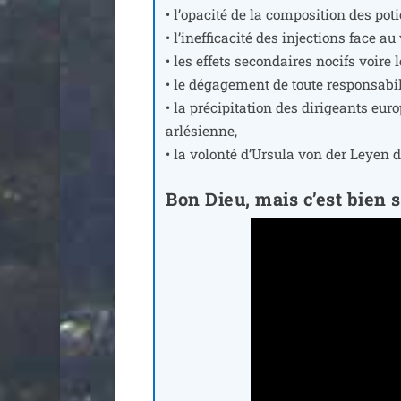
• l’o­pa­ci­té de la com­po­si­tion des pot
• l’i­nef­fi­ca­ci­té des injec­tions face au
• les effets secon­daires nocifs voire 
• le déga­ge­ment de toute res­pon­sa­bi­l
• la pré­ci­pi­ta­tion des diri­geants 
arlé­sienne,
• la volon­té d’Ursula von der Leyen d
Bon Dieu, mais c’est bien s