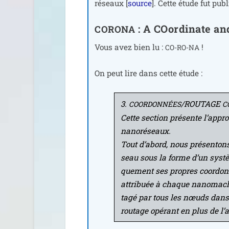
réseaux [
source
]. Cette étude fut publ
: A COordinate a
CORONA
Vous avez bien lu :
!
CO-RO-NA
On peut lire dans cette étude :
3.
/​ROUTAGE
COORDONNÉES
C
Cette sec­tion pré­sente l’ap­pr
nano­ré­seaux.
Tout d’a­bord, nous pré­sen­to
seau sous la forme d’un sys­t
que­ment ses propres coor­don­
attri­buée à chaque nano­ma­ch
ta­gé par tous les nœuds dans
rou­tage opé­rant en plus de l