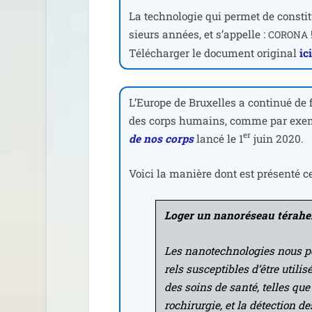
La tech­no­lo­gie qui per­met de consti­
sieurs années, et s’ap­pelle :
CORONA
Télécharger le docu­ment ori­gi­nal
ic
L’Europe de Bruxelles a conti­nué de f
des corps humains, comme par exe
er
de nos corps
lan­cé le 1
juin 2020.
Voici la manière dont est pré­sen­té ce
Loger un nano­ré­seau téra­hert
Les nano­tech­no­lo­gies nous p
rels sus­cep­tibles d’être uti­
des soins de san­té, telles qu
ro­chi­rur­gie, et la détec­tion 