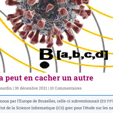
 peut en cacher un autre
ourdin
|
30 décembre 2021
|
10 Commentaires
oux par l’Europe de Bruxelles, celle-ci sub­ven­tion­nait (
EU
FP
itut de la Science Informatique (
) grec pour l’é­tude sur les 
ICS