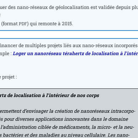
tuer des nano-réseaux de géo­lo­ca­li­sa­tion est vali­dée depuis pl
!
i
(for­mat
) qui remonte à 2015.
PDF
inan­cer de mul­tiples pro­jets liés aux nano-réseaux incor­po­ré
mple :
Loger un nano­ré­seau téra­hertz de loca­li­sa­tion à l’inté
 projet :
z de loca­li­sa­tion à l’intérieur de nos corps
er­mettent d’envisager la créa­tion de nano­ré­seaux intra­cor­po­
li­sés pour diverses appli­ca­tions inno­vantes dans le domaine
e l’administration ciblée de médi­ca­ments, la micro- et la neu­
des bac­té­ries et des mala­dies au niveau cel­lu­laire. Les nano­