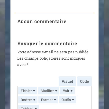
Aucun commentaire
Envoyer le commentaire
Votre adresse e‑mail ne sera pas publiée.
Les champs obli­ga­toires sont indi­qués
avec
*
Visuel
Code
Fichier
Modifier
Voir
Insérer
Format
Outils
Tableau