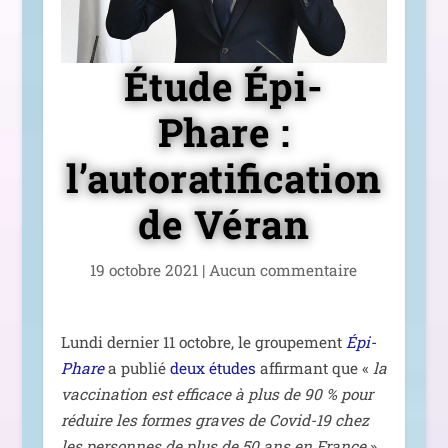
Étude Épi-
Phare :
l’autoratification
de Véran
19 octobre 2021
|
Aucun com­men­taire
Lundi der­nier 11 octobre, le grou­pe­ment
Épi-
Phare
a publié
deux études
affir­mant que «
la
vac­ci­na­tion est effi­cace à plus de 90 % pour
réduire les formes graves de Covid-19 chez
les per­sonnes de plus de 50 ans en France
».