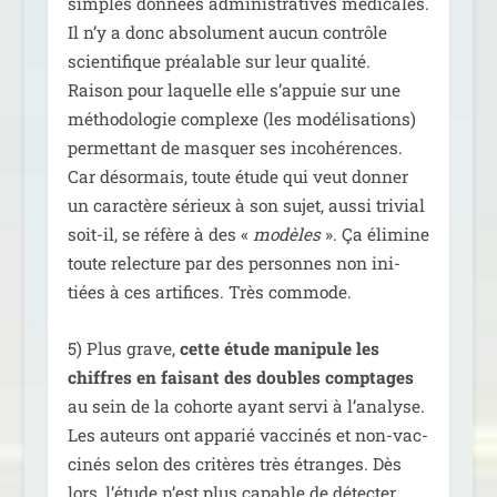
simples don­nées admi­nis­tra­tives médi­cales.
Il n’y a donc abso­lu­ment aucun contrôle
scien­ti­fique préa­lable sur leur qua­li­té.
Raison pour laquelle elle s’appuie sur une
métho­do­lo­gie com­plexe (les modé­li­sa­tions)
per­met­tant de mas­quer ses inco­hé­rences.
Car désor­mais, toute étude qui veut don­ner
un carac­tère sérieux à son sujet, aus­si tri­vial
soit-il, se réfère à des «
modèles
». Ça éli­mine
toute relec­ture par des per­sonnes non ini­
tiées à ces arti­fices. Très commode.
5) Plus grave,
cette étude mani­pule les
chiffres en fai­sant des doubles comp­tages
au sein de la cohorte ayant ser­vi à l’analyse.
Les auteurs ont appa­rié vac­ci­nés et non-vac­
ci­nés selon des cri­tères très étranges. Dès
lors, l’étude n’est plus capable de détec­ter