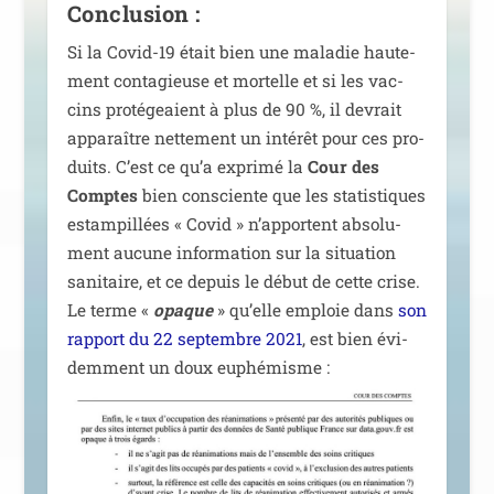
Conclusion :
Si la Covid-19 était bien une mala­die hau­te­
ment conta­gieuse et mor­telle et si les vac­
cins pro­té­geaient à plus de 90 %, il devrait
appa­raître net­te­ment un inté­rêt pour ces pro­
duits. C’est ce qu’a expri­mé la
Cour des
Comptes
bien consciente que les sta­tis­tiques
estam­pillées « Covid » n’apportent abso­lu­
ment aucune infor­ma­tion sur la situa­tion
sani­taire, et ce depuis le début de cette crise.
Le terme «
opaque
» qu’elle emploie dans
son
rap­port du 22 sep­tembre 2021
, est bien évi­
dem­ment un doux euphémisme :