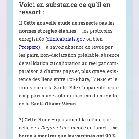
Voici en substance ce qu’il en
ressort :
1)
Cette nou­velle étude ne res­pecte pas les
normes et règles éta­blies
– les pro­to­coles
enre­gis­trés (
clinicaltrials.gov
ou bien
Prospero
) – à savoir absence de revue par
les pairs, non-décla­ra­tion préa­lable, absence
de vali­da­tion ou cali­bra­tion au réel par com­
pa­rai­son à d’autres pays et, plus grave, exis­
tence des liens entre Épi-Phare, l’
et le
ANSM
minis­tère de la Santé. Elle s’apparente beau­
coup plus à une auto-rati­fi­ca­tion du ministre
de la Santé
Olivier Véran
.
2)
Cette étude
– qua­si­ment la même que
celle de «
Dagan et al
» menée en Israël –
se
borne à mon­trer que les vac­ci­nés ont 90 %