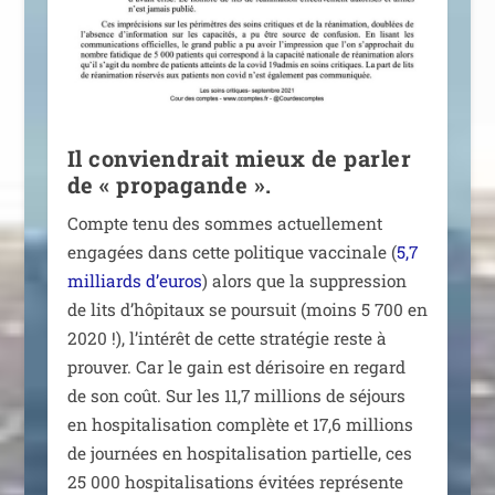
Il conviendrait mieux de parler
de « propagande ».
Compte tenu des sommes actuel­le­ment
enga­gées dans cette poli­tique vac­ci­nale (
5,7
mil­liards d’euros
) alors que la sup­pres­sion
de lits d’hôpitaux se pour­suit (moins 5 700 en
2020 !), l’intérêt de cette stra­té­gie reste à
prou­ver. Car le gain est déri­soire en regard
de son coût. Sur les 11,7 mil­lions de séjours
en hos­pi­ta­li­sa­tion com­plète et 17,6 mil­lions
de jour­nées en hos­pi­ta­li­sa­tion par­tielle, ces
25 000 hos­pi­ta­li­sa­tions évi­tées repré­sente