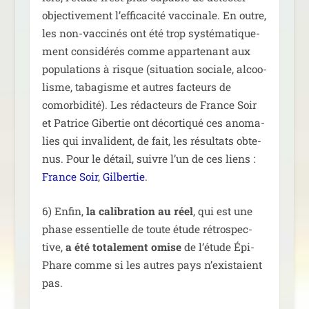
objec­ti­ve­ment l’efficacité vac­ci­nale. En outre,
les non-vac­ci­nés ont été trop sys­té­ma­ti­que­
ment consi­dé­rés comme appar­te­nant aux
popu­la­tions à risque (situa­tion sociale, alcoo­
lisme, taba­gisme et autres fac­teurs de
comor­bi­di­té). Les rédac­teurs de France Soir
et Patrice Gibertie ont décor­ti­qué ces ano­ma­
lies qui inva­lident, de fait, les résul­tats obte­
nus. Pour le détail, suivre l’un de ces liens :
France Soir
,
Gilbertie
.
6) Enfin,
la cali­bra­tion au réel
, qui est une
phase essen­tielle de toute étude rétros­pec­
tive,
a été tota­le­ment omise
de l’étude Épi-
Phare comme si les autres pays n’existaient
pas.