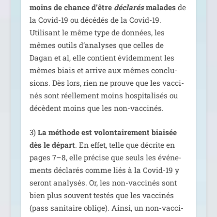
moins de chance d’être
décla­rés
malades
de
la Covid-19 ou décé­dés de la Covid-19.
Utilisant le même type de don­nées, les
mêmes outils d’analyses que celles de
Dagan et al, elle contient évi­dem­ment les
mêmes biais et arrive aux mêmes conclu­
sions. Dès lors, rien ne prouve que les vac­ci­
nés sont réel­le­ment moins hos­pi­ta­li­sés ou
décèdent moins que les non-vaccinés.
3)
La méthode est volon­tai­re­ment biai­sée
dès le départ
. En effet, telle que décrite en
pages 7–8, elle pré­cise que seuls les évé­ne­
ments décla­rés comme liés à la Covid-19 y
seront ana­ly­sés. Or, les non-vac­ci­nés sont
bien plus sou­vent tes­tés que les vac­ci­nés
(pass sani­taire oblige). Ainsi, un non-vac­ci­