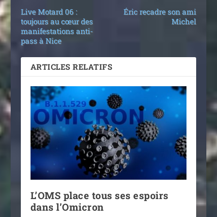
Live Motard 06 :
Éric recadre son ami
toujours au cœur des
Michel
manifestations anti-
pass à Nice
ARTICLES RELATIFS
L’OMS place tous ses espoirs
dans l’Omicron