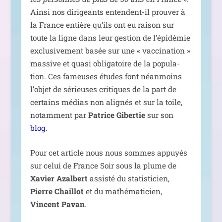
Ainsi nos diri­geants entendent-il prou­ver à
la France entière qu’ils ont eu rai­son sur
toute la ligne dans leur ges­tion de l’épidémie
exclu­si­ve­ment basée sur une « vac­ci­na­tion »
mas­sive et qua­si obli­ga­toire de la popu­la­
tion. Ces fameuses études font néan­moins
l’objet de sérieuses cri­tiques de la part de
cer­tains médias non ali­gnés et sur la toile,
notam­ment par
Patrice Gibertie
sur son
blog
.
Pour cet article nous nous sommes appuyés
sur celui de France Soir sous la plume de
Xavier Azalbert
assis­té du sta­tis­ti­cien,
Pierre Chaillot
et du mathé­ma­ti­cien,
Vincent Pavan
.