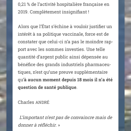
0,21 % de l’activité hos­pi­ta­lière fran­çaise en
2019. Complètement insignifiant !
Alors que l’État s’échine à vou­loir jus­ti­fier un
inté­rêt à sa poli­tique vac­ci­nale, force est de
consta­ter que celui-ci n’a pas le moindre rap­
port avec les sommes inves­ties. Une telle
quan­ti­té d’argent public ain­si dépen­sée au
béné­fice des grands indus­triels phar­ma­ceu­
tiques, n’est qu’une preuve sup­plé­men­taire
qu’
à aucun moment depuis 18 mois il n’a été
ques­tion de san­té publique
.
Charles
ANDRÉ
«
L’important n’est pas de convaincre mais de
don­ner à réflé­chir
. »