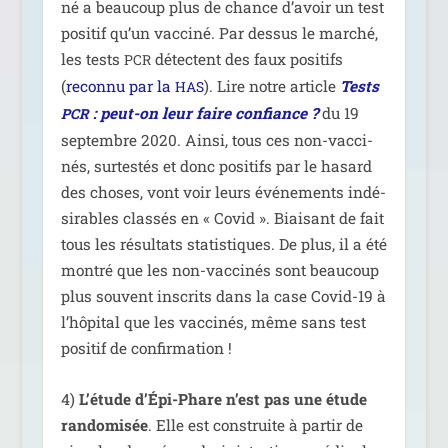
né a beau­coup plus de chance d’avoir un test
posi­tif qu’un vac­ci­né. Par des­sus le mar­ché,
les tests
détectent des faux posi­tifs
PCR
(
recon­nu par la
). Lire notre article
Tests
HAS
: peut-on leur faire confiance ?
du 19
PCR
sep­tembre 2020. Ainsi, tous ces non-vac­ci­
nés, sur­tes­tés et donc posi­tifs par le hasard
des choses, vont voir leurs évé­ne­ments indé­
si­rables clas­sés en « Covid ». Biaisant de fait
tous les résul­tats sta­tis­tiques. De plus, il a été
mon­tré que les non-vac­ci­nés sont beau­coup
plus sou­vent ins­crits dans la case Covid-19 à
l’hôpital que les vac­ci­nés, même sans test
posi­tif de confirmation !
4)
L’étude d’Épi-Phare n’est pas une étude
ran­do­mi­sée
. Elle est construite à par­tir de