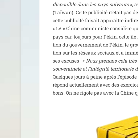
dis­po­nible dans les pays sui­vants
», a
(Taïwan). Cette publi­ci­té n’é­tait pas 
cette publi­ci­té fai­sait appa­raître in
«
» Chine com­mu­niste consi­dère qu’
LA
pays car, tou­jours pour Pékin, cette îl
tion du gou­ver­ne­ment de Pékin, le group
tion sur les réseaux sociaux et a immé­d
ses excuses : «
Nous pre­nons cela très 
sou­ve­rai­ne­té et l’in­té­gri­té ter­ri­to­rial
Quelques jours à peine après l’é­pi­sode
répond actuel­le­ment avec des exer­cice
bons. On ne rigole pas avec la Chine q