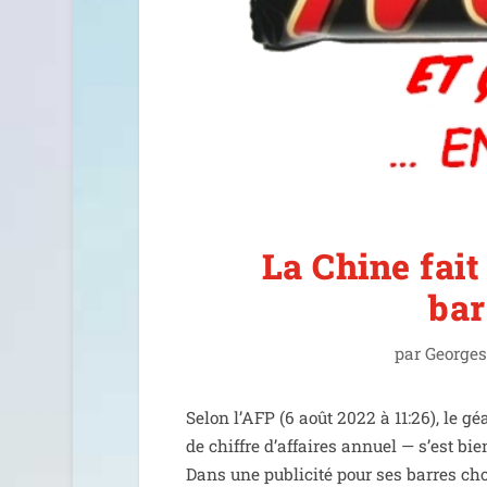
La Chine fait
bar
par
Georges
Selon l’AFP (6 août 2022 à 11:26), le géa
de chiffre d’af­faires annuel — s’est bien 
Dans une publi­ci­té pour ses barres cho­