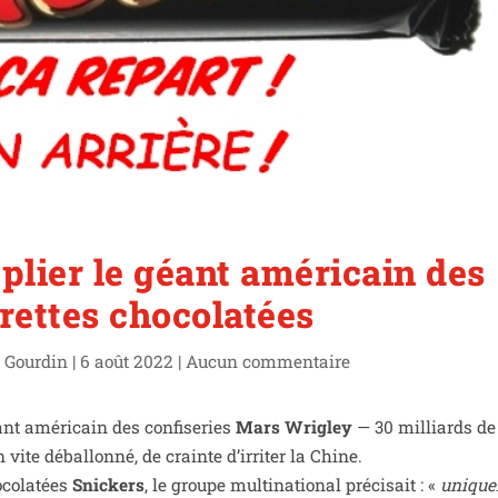
 plier le géant américain des
rettes chocolatées
 Gourdin
|
6 août 2022
|
Aucun com­men­taire
nt amé­ri­cain des confi­se­ries
Mars Wrigley
— 30 mil­liards de 
vite débal­lon­né, de crainte d’ir­ri­ter la Chine.
co­la­tées
Snickers
, le groupe mul­ti­na­tio­nal pré­ci­sait : «
uni­que