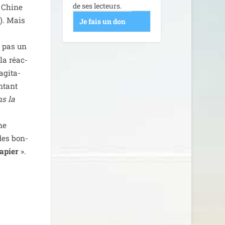
de ses lecteurs.
e Chine
e). Mais
Je fais un don
t pas un
la réac­
­gi­ta­
n­tant
ns la
ne
 des bon­
papier
».