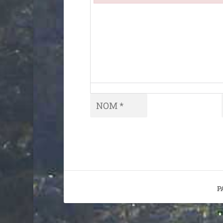
Failed to initialize plugin: wplink
P