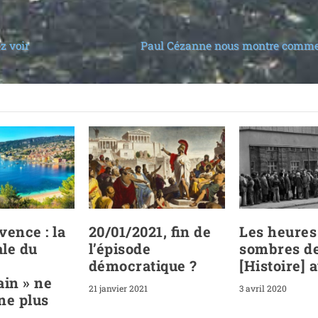
z voir
Paul Cézanne nous montre commen
vence : la
20/​01/​2021, fin de
Les heures 
le du
l’épisode
sombres de
démocratique ?
[Histoire] 
ain » ne
21 janvier 2021
3 avril 2020
ne plus