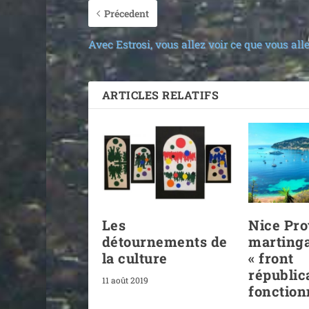
Précedent
Avec Estrosi, vous allez voir ce que vous alle
ARTICLES RELATIFS
Les
Nice Pro
détournements de
martinga
la culture
« front
républic
11 août 2019
fonction