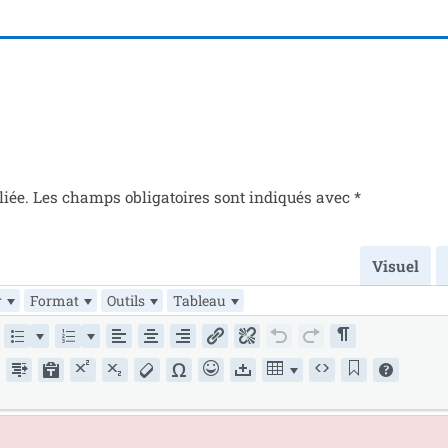
liée.
Les champs obli­ga­toires sont indi­qués avec
*
Visuel
r
Format
Outils
Tableau