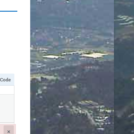
Code
×