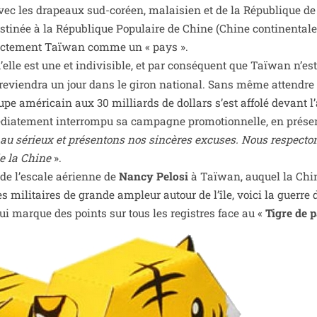
vec les dra­peaux sud-coréen, malai­sien et de la République d
des­ti­née à la République Populaire de Chine (Chine conti­nen­tal
di­rec­te­ment Taïwan comme un « pays ».
elle est une et indi­vi­sible, et par consé­quent que Taïwan n’es
e revien­dra un jour dans le giron natio­nal. Sans même attendre 
e amé­ri­cain aux 30 mil­liards de dol­lars s’est affo­lé devant l’a
ia­te­ment inter­rom­pu sa cam­pagne pro­mo­tion­nelle, en pré­se
au sérieux et pré­sen­tons nos sin­cères excuses. Nous res­pec­to
e de la Chine
».
 de l’es­cale aérienne de
Nancy Pelosi
à Taïwan, auquel la Chi
s mili­taires de grande ampleur autour de l’île, voi­ci la guerre
ui marque des points sur tous les registres face au «
Tigre de 