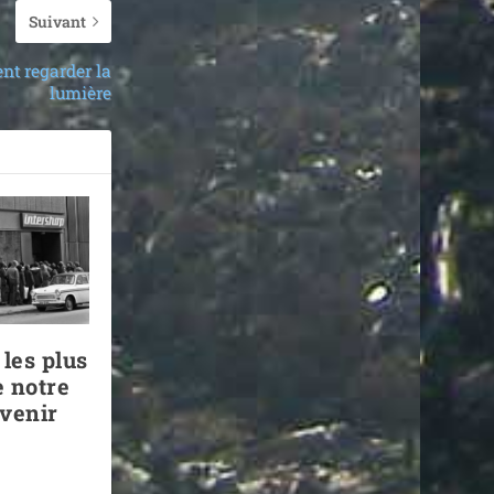
Suivant
t regarder la
lumière
les plus
 notre
avenir