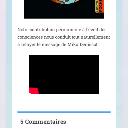
Notre contri­bu­tion per­ma­nente à l’é­veil des
consciences nous conduit tout natu­rel­le­ment
à relayer le mes­sage de Mika Denissot :
5 Commentaires