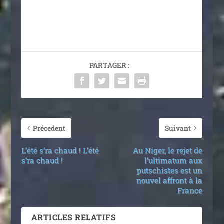
PARTAGER :
Précedent
Suivant
L’été s’ra chaud ! L’été
Au Niger, le rejet de
s’ra chaud !
l’ultimatum aux
putschistes est un
nouvel affront à la
France
ARTICLES RELATIFS