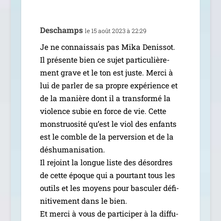
Deschamps
le 15 août 2023 à 22:29
Je ne connais­sais pas Mika Denissot.
Il pré­sente bien ce sujet par­ti­cu­liè­re­
ment grave et le ton est juste. Merci à
lui de par­ler de sa propre expé­rience et
de la manière dont il a trans­for­mé la
vio­lence subie en force de vie. Cette
mons­truo­si­té qu’est le viol des enfants
est le comble de la per­ver­sion et de la
déshu­ma­ni­sa­tion.
Il rejoint la longue liste des désordres
de cette époque qui a pour­tant tous les
outils et les moyens pour bas­cu­ler défi­
ni­ti­ve­ment dans le bien.
Et mer­ci à vous de par­ti­ci­per à la dif­fu­