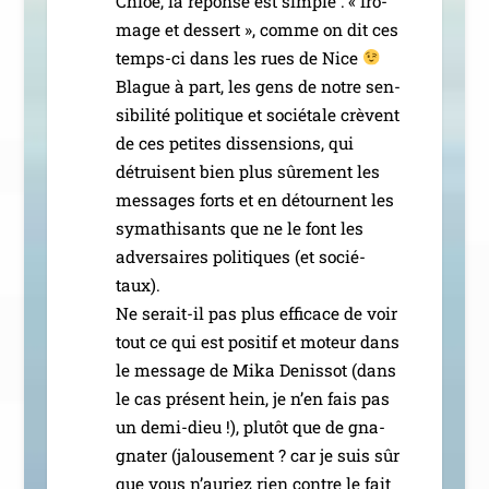
Chloé, la réponse est simple : « fro­
mage et des­sert », comme on dit ces
temps-ci dans les rues de Nice
Blague à part, les gens de notre sen­
si­bi­li­té poli­tique et socié­tale crèvent
de ces petites dis­sen­sions, qui
détruisent bien plus sûre­ment les
mes­sages forts et en détournent les
syma­thi­sants que ne le font les
adver­saires poli­tiques (et socié­
taux).
Ne serait-il pas plus effi­cace de voir
tout ce qui est posi­tif et moteur dans
le mes­sage de Mika Denissot (dans
le cas pré­sent hein, je n’en fais pas
un demi-dieu !), plu­tôt que de gna­
gna­ter (jalou­se­ment ? car je suis sûr
que vous n’au­riez rien contre le fait