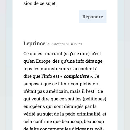
sion de ce sujet.
Répondre
Leprince
le 15 août 2023 à 12:23
Ce qui est mar­rant (si j’ose dire), c’est
qu’en Europe, dès qu’une info dérange,
tous les mains­treams s’ac­cordent à
dire que l’in­fo est «
com­plo­tiste
». Je
sup­po­sai que ce film « com­plo­tiste »
n’é­tait pas amé­ri­cain, mais il l’est ! Ce
qui veut dire que ce sont les (poli­tiques)
euro­péens qui sont déran­gés par la
véri­té au sujet de la pédo-cri­­mi­­na­­li­­té, et
cela confirme que beau­coup, beau­coup
de faits concernent les diri­geants poli­