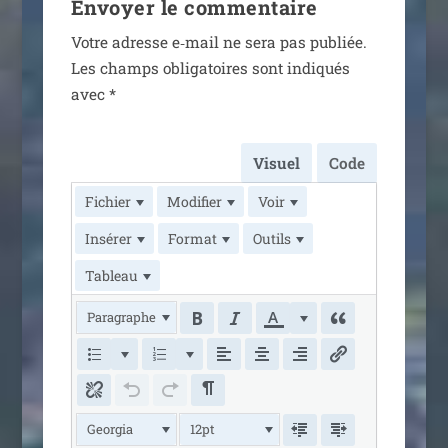
Envoyer le commentaire
Votre adresse e‑mail ne sera pas publiée.
Les champs obli­ga­toires sont indi­qués
avec
*
Visuel
Code
Fichier
Modifier
Voir
Insérer
Format
Outils
Tableau
Paragraphe
Georgia
12pt