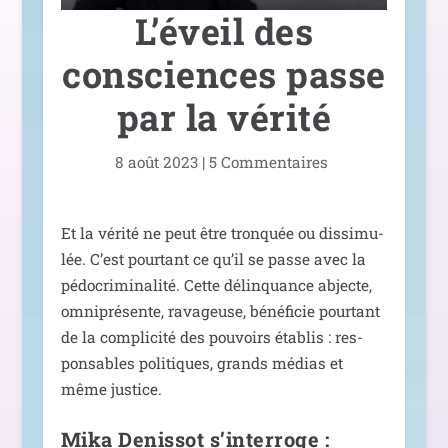
L’éveil des
consciences passe
par la vérité
8 août 2023
|
5 Commentaires
Et la véri­té ne peut être tron­quée ou dis­si­mu­
lée. C’est pour­tant ce qu’il se passe avec la
pédo­cri­mi­na­li­té. Cette délin­quance abjecte,
omni­pré­sente, rava­geuse, béné­fi­cie pour­tant
de la com­pli­ci­té des pou­voirs éta­blis : res­
pon­sables poli­tiques, grands médias et
même justice.
Mika Denissot s’interroge :