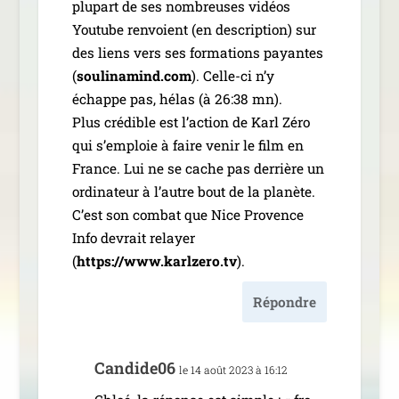
plu­part de ses nom­breuses vidéos
Youtube ren­voient (en des­crip­tion) sur
des liens vers ses for­ma­tions payantes
(
soulinamind.com
). Celle-ci n’y
échappe pas, hélas (à 26:38 mn).
Plus cré­dible est l’ac­tion de Karl Zéro
qui s’emploie à faire venir le film en
France. Lui ne se cache pas der­rière un
ordi­na­teur à l’autre bout de la pla­nète.
C’est son com­bat que Nice Provence
Info devrait relayer
(
https://www.karlzero.tv
).
Répondre
Candide06
le 14 août 2023 à 16:12