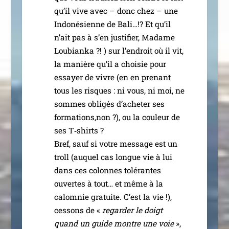
qu’il vive avec – donc chez – une
Indonésienne de Bali…!? Et qu’il
n’ait pas à s’en jus­ti­fier, Madame
Loubianka ?! ) sur l’en­droit où il vit,
la manière qu’il a choi­sie pour
essayer de vivre (en en pre­nant
tous les risques : ni vous, ni moi, ne
sommes obli­gés d’a­che­ter ses
formations,non ?), ou la cou­leur de
ses T‑shirts ?
Bref, sauf si votre mes­sage est un
troll (auquel cas longue vie à lui
dans ces colonnes tolé­rantes
ouvertes à tout… et même à la
calom­nie gra­tuite. C’est la vie !),
ces­sons de «
regar­der le doigt
quand un guide montre une voie
»,