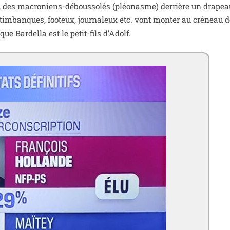
, des macro­niens-débous­so­lés (pléo­nasme) der­rière un dra­pea
­tim­banques, foo­teux, jour­na­leux etc. vont mon­ter au cré­neau d
ue Bardella est le petit-fils d’Adolf.