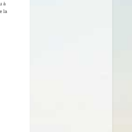
u à
e la