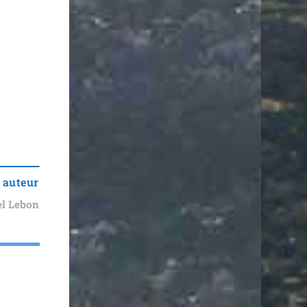
 auteur
l Lebon