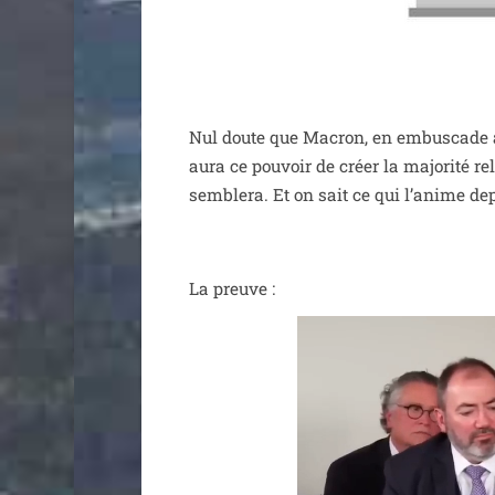
Nul doute que Macron, en embus­cade avec 
aura ce pou­voir de créer la majo­ri­té 
sem­ble­ra. Et on sait ce qui l’a­nime de
La preuve :