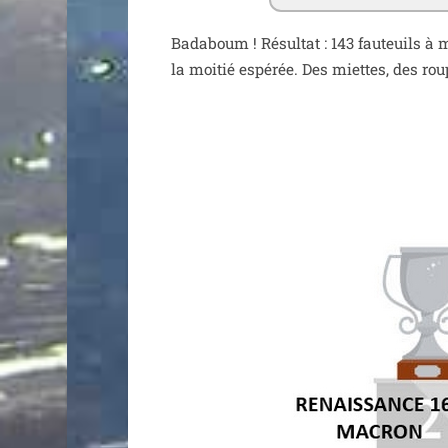
Badaboum ! Résultat : 143 fau­teuils à
la moi­tié espé­rée. Des miettes, des ro