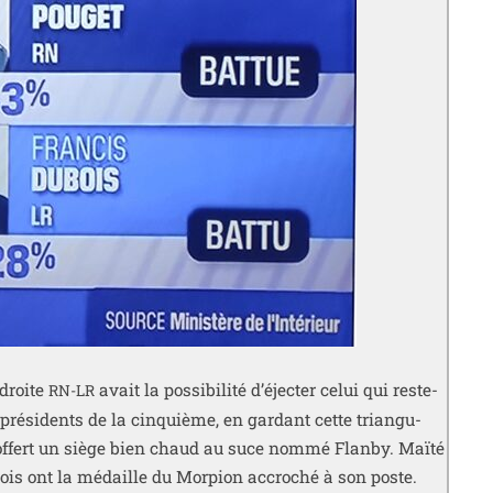
 droite
avait la pos­si­bi­li­té d’é­jec­ter celui qui res­te­
RN-LR
ré­si­dents de la cin­quième, en gar­dant cette tri­an­gu­
ont offert un siège bien chaud au suce nom­mé Flanby. Maïté
ois ont la médaille du Morpion accro­ché à son poste.