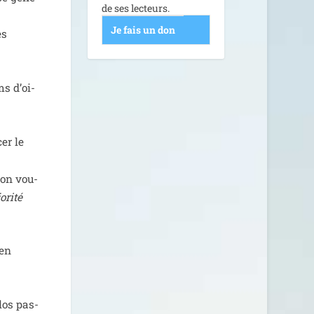
de ses lecteurs.
Je fais un don
es
ms d’oi­
er le
bon vou­
­ri­té
 en
­los pas­