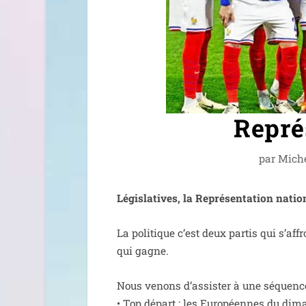
Repré
par
Mich
Législatives, la Représentation natio­n
La poli­tique c’est deux par­tis qui s’af
qui gagne.
Nous venons d’as­sis­ter à une séquence
• Top départ : les Européennes du diman