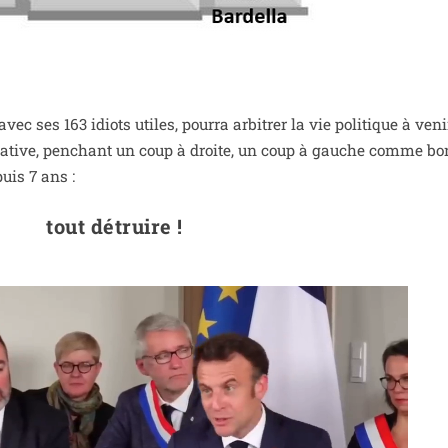
ses 163 idiots utiles, pour­ra arbi­trer la vie poli­tique à venir
rela­tive, pen­chant un coup à droite, un coup à gauche comme bo
puis 7 ans :
tout détruire !