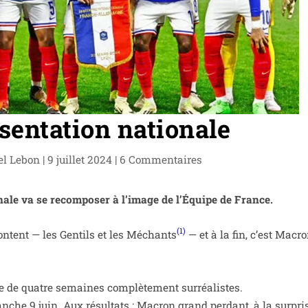
sentation nationale
el Lebon
|
9 juillet 2024
|
6 Commentaires
ale va se recom­po­ser à l’i­mage de l’Équipe de France.
(1)
­frontent — les Gentils et les Méchants
— et à la fin, c’est Macr
 de quatre semaines com­plè­te­ment sur­réa­listes.
che 9 juin. Aux résul­tats : Macron grand per­dant, à la sur­pri