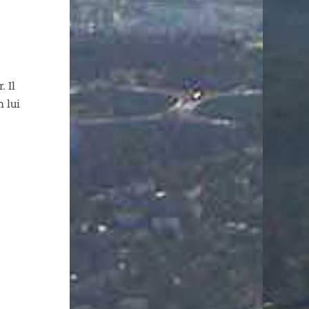
. Il
n lui