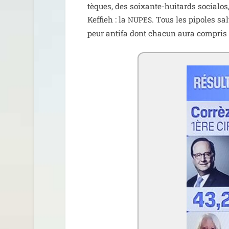
tèques, des soixante-hui­tards socia­los
Keffieh : la
. Tous les pipoles sal
NUPES
peur anti­fa dont cha­cun aura com­pris q