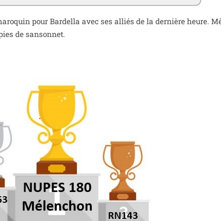
 maro­quin pour Bardella avec ses alliés de la der­nière heure. 
u­pies de sansonnet.