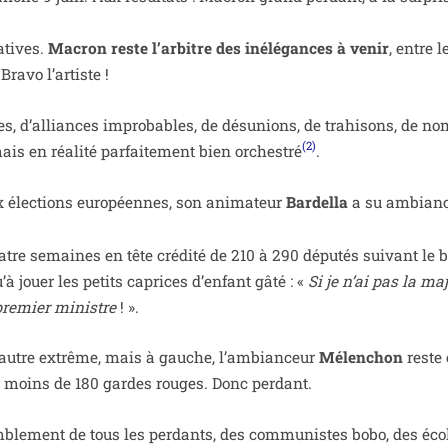
a­tives.
Macron reste l’ar­bitre des inélé­gances à venir
, entre l
 Bravo l’artiste !
 d’al­liances impro­bables, de dés­unions, de tra­hi­sons, de no
(2)
s en réa­li­té par­fai­te­ment bien orches­tré
.
 élec­tions euro­péennes, son ani­ma­teur
Bardella
a su ambian­c
uatre semaines en tête cré­di­té de 210 à 290 dépu­tés sui­vant le 
’à jouer les petits caprices d’en­fant gâté : «
Si je n’ai pas la majo
pre­mier ministre
! ».
autre extrême, mais à gauche, l’am­bian­ceur
Mélenchon
reste
 de moins de 180 gardes rouges. Donc perdant.
m­ble­ment de tous les per­dants, des com­mu­nistes bobo, des éco