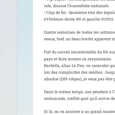
rale, dis­sout l’Assemblée natio­nale.
• Clap de fin : deuxième tour des légis­l
e
ᛋᛋ
trêmes droite
et gauche
.
RN
NUPES
Quatre semaines de toutes les outrances,
seaux, bref, un beau bor­del appa­rent mai
Fort du suc­cès incon­tes­table du
aux
RN
pays et faire mon­ter sa mayon­naise.
Bardella, alias Le Pen, va cara­co­ler q
loir des com­pli­ci­tés des médias. Jusqu
abso­lue
(289 sièges),
je veux pas être 
Dans le même temps, son pen­dant à l’
embus­cade, cré­di­té quoi qu’il arrive
Et là, on va assis­ter à un grand ras­se