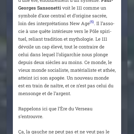
d’une ère, effon­dre­ment d’un sys­tème.
Paul-
Georges Sansonetti
voit le 111 comme un
sym­bole d’axe cen­tral et d’o­ri­gine sacrée,
(5)
loin des inter­pré­ta­tions New Age
. Il l’as­so­
cie à une quête inté­rieure vers le Pôle spi­ri­
tuel, reliant tra­di­tion et mytho­lo­gie. Le 111
dévoile un cap éle­vé, tout le contraire de
celui dans lequel l’o­li­gar­chie nous plonge
depuis deux siècles au moins. Ce monde, le
vieux monde socia­liste, maté­ria­liste et athée,
atteint ici son apo­gée. Un nou­veau monde
est en train de naître, et ce n’est pas celui du
men­songe et de l’argent.
Rappelons ici que l’Ère du Verseau
s’entrouvre.
Ça, la gauche ne peut pas et ne veut pas le