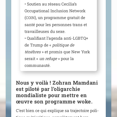
• Soutien au réseau Cecilia’s
Occupational Inclusion Network
(
), un pro­gramme gra­tuit de
COIN
san­té pour les per­sonnes trans et
tra­vailleuses du sexe.
• Qualifiant l’a­gen­da anti-LGBTQ+
de Trump de «
poli­tique de
ténèbres
» et pro­mis que New York
serait «
un refuge
» pour la
communauté.
Nous y voilà ! Zohran Mamdani
est piloté par l’oligarchie
mondialiste pour mettre en
œuvre son programme woke.
C’est bien ce qui explique sa tra­jec­toire poli­