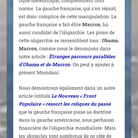
tique météo­ri­tique, com­plè­te­ment hors
norme. La gauche fran­çaise, qui s’en réjouit,
est donc com­plice de cette mani­pu­la­tion. La
gauche fran­çaise a fait élire
Macron
, lui
aus­si can­di­dat de l’o­li­gar­chie. Les pions de
cette oli­gar­chie se res­semblent tous :
Obama
,
Macron
, comme nous le dénon­çons dans
notre article :
Étranges par­cours paral­lèles
d’Obama et de Macron
. On peut y ajou­ter à
pré­sent Mamdani.
Nous démon­trons éga­le­ment dans un autre
article inti­tu­lé
Le Nouveau « Front
Populaire » res­sort les reliques du pas­sé
que la gauche fran­çaise puise sa doc­trine
dans la gauche amé­ri­caine, sous per­fu­sion
finan­cière de l’o­li­gar­chie mon­dia­liste. Mais
les obs­tacles sont nom­breux de ce côté de