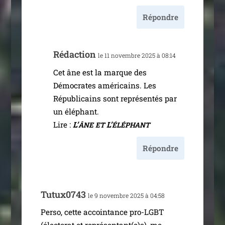
Répondre
Rédaction
le 11 novembre 2025 à 08:14
Cet âne est la marque des
Démocrates amé­ri­cains. Les
Républicains sont repré­sen­tés par
un élé­phant.
Lire :
L’
L’
ÂNE
ET
ÉLÉPHANT
Répondre
Tutux0743
le 9 novembre 2025 à 04:58
Perso, cette accoin­tance pro-LGBT
(élec­to­rat et représentant(e)s), me