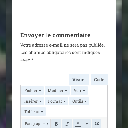
Envoyer le commentaire
Votre adresse e‑mail ne sera pas publiée.
Les champs obli­ga­toires sont indi­qués
avec
*
Visuel
Code
Fichier
Modifier
Voir
Insérer
Format
Outils
Tableau
Paragraphe