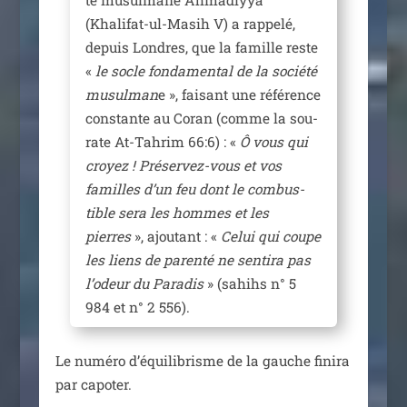
(Khalifat-ul-Masih V) a rap­pe­lé,
depuis Londres, que la famille reste
«
le socle fon­da­men­tal de la socié­té
musul­man
e », fai­sant une réfé­rence
constante au Coran (comme la sou­
rate At-Tahrim 66:6) : «
Ô vous qui
croyez ! Préservez-vous et vos
familles d’un feu dont le com­bus­
tible sera les hommes et les
pierres
», ajou­tant : «
Celui qui coupe
les liens de paren­té ne sen­ti­ra pas
l’o­deur du Paradis
» (sahihs n° 5
984 et n° 2 556).
Le numé­ro d’é­qui­li­brisme de la gauche fini­ra
par capoter.