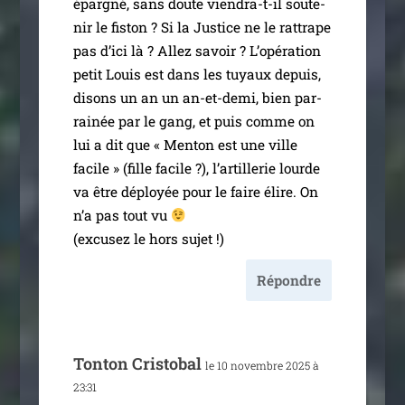
épar­gné, sans doute vien­­dra-t-il sou­te­
nir le fis­ton ? Si la Justice ne le rat­trape
pas d’i­ci là ? Allez savoir ? L’opération
petit Louis est dans les tuyaux depuis,
disons un an un an-et-demi, bien par­
rai­née par le gang, et puis comme on
lui a dit que « Menton est une ville
facile » (fille facile ?), l’ar­tille­rie lourde
va être déployée pour le faire élire. On
n’a pas tout vu
(excu­sez le hors sujet !)
Répondre
Tonton Cristobal
le 10 novembre 2025 à
23:31