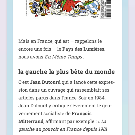
Mais en France, qui est — rap­pe­lons le
encore une fois — le
Pays des Lumières
,
nous avons
En Même Temps
:
la gauche la plus bête du monde
C’est
Jean Dutourd
qui a lan­cé cette expres­
sion dans un ouvrage qui ras­sem­blait ses
articles parus dans France-Soir en 1984.
Jean Dutourd y cri­tique sévè­re­ment le gou­
ver­ne­ment socia­liste de
François
Mitterrand
, affir­mant par exemple : «
La
gauche au pou­voir en France depuis 1981