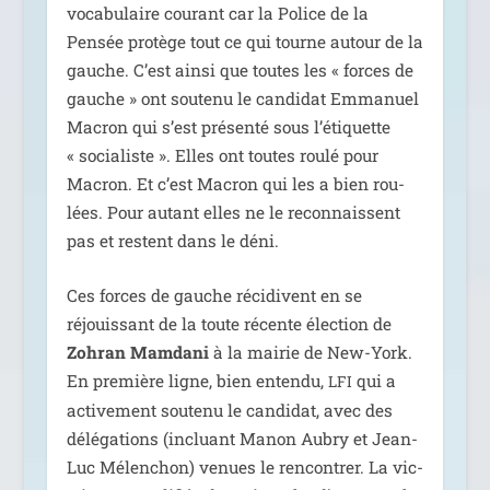
voca­bu­laire cou­rant car la Police de la
Pensée pro­tège tout ce qui tourne autour de la
gauche. C’est ain­si que toutes les « forces de
gauche » ont sou­te­nu le can­di­dat Emmanuel
Macron qui s’est pré­sen­té sous l’é­ti­quette
« socia­liste ». Elles ont toutes rou­lé pour
Macron. Et c’est Macron qui les a bien rou­
lées. Pour autant elles ne le recon­naissent
pas et res­tent dans le déni.
Ces forces de gauche réci­divent en se
réjouis­sant de la toute récente élec­tion de
Zohran Mamdani
à la mai­rie de New-York.
En pre­mière ligne, bien enten­du,
qui a
LFI
acti­ve­ment sou­te­nu le can­di­dat, avec des
délé­ga­tions (incluant Manon Aubry et Jean-
Luc Mélenchon) venues le ren­con­trer. La vic­