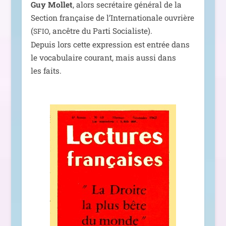
Guy Mollet
, alors secré­taire géné­ral de la
Section fran­çaise de l’Internationale ouvrière
(
, ancêtre du Parti Socialiste).
SFIO
Depuis lors cette expres­sion est entrée dans
le voca­bu­laire cou­rant, mais aus­si dans
les faits.