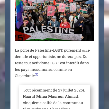
La poro­si­té Palestine-LGBT, pure­ment occi­
den­tale et oppor­tu­niste, ne dure­ra pas. Du
reste tout acti­visme
est inter­dit dans
LGBT
les pays musul­mans, comme en
(3)
Cisjordanie
.
Tout récem­ment (le 27 juillet 2025),
Hazrat Mirza Masroor Ahmad
,
cin­quième calife de la com­mu­nau­
té musul­mane Ahmadiyya