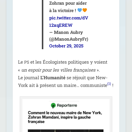
Zohran pour aider
à la vic­toire !
pic.twitter.com/dV
12xqEREW
— Manon Aubry
(@ManonAubryFr)
October 29, 2025
Le
et les Écologistes poli­tiques y voient
PS
«
un espoir pour les villes fran­çaises
».
Le jour­nal
L’Humanité
se réjouit que New-
(1)
York ait à pré­sent un maire… com­mu­niste
!