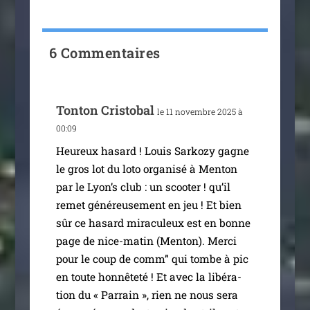
6 Commentaires
Tonton Cristobal
le 11 novembre 2025 à
00:09
Heureux hasard ! Louis Sarkozy gagne
le gros lot du loto orga­ni­sé à Menton
par le Lyon’s club : un scoo­ter ! qu’il
remet géné­reu­se­ment en jeu ! Et bien
sûr ce hasard mira­cu­leux est en bonne
page de nice-matin (Menton). Merci
pour le coup de comm” qui tombe à pic
en toute hon­nê­te­té ! Et avec la libé­ra­
tion du « Parrain », rien ne nous sera