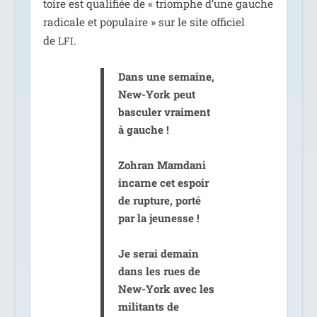
toire est qua­li­fiée de « triomphe d’une gauche
radi­cale et popu­laire » sur le site offi­ciel
de
.
LFI
Dans une semaine,
New-York peut
bas­cu­ler vrai­ment
à gauche !
Zohran Mamdani
incarne cet espoir
de rup­ture, por­té
par la jeu­nesse !
Je serai demain
dans les rues de
New-York avec les
mili­tants de