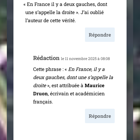
«
En France il y a deux gauches, dont
une s’ap­pelle la droite ». J’ai oublié
l’au­teur de cette vérité.
Répondre
Rédaction
le 11 novembre 2025 à 08:08
Cette phrase : «
En France, il y a
deux gauches, dont une s’ap­pelle la
droite
», est attri­buée à
Maurice
Druon
, écri­vain et aca­dé­mi­cien
français.
Répondre