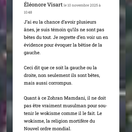
Éléonore Visart
le 10 novembre 2025 à
10:48
J’ai eu la chance d’a­voir plu­sieurs
ânes, je suis témoin qu’ils ne sont pas
bêtes du tout. Je regrette d’en voir un en
évi­dence pour évo­quer la bêtise de la
gauche.
Ceci dit que ce soit la gauche ou la
droite, non seule­ment ils sont bêtes,
mais aus­si corrompus.
Quant à ce Zohran Mamdani, il ne doit
pas être vrai­ment musul­man pour sou­
te­nir le wokisme comme il le fait. Le
wokisme, la reli­gion mor­ti­fère du
Nouvel ordre mondial.