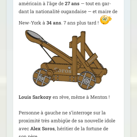
amé­ri­cain à l’âge de
27 ans
— tout en gar­
dant la natio­na­li­té ougan­daise — et maire de
New-York à
34 ans
. 7 ans plus tard !
Louis Sarkozy
en rêve, même à Menton !
Personne à gauche ne s’in­ter­roge sur la
proxi­mi­té très ambigüe de sa nou­velle idole
avec
Alex Soros
, héri­tier de la for­tune de
son père.