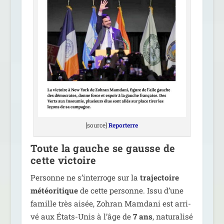
[source]
Reporterre
Toute la gauche se gausse de
cette victoire
Personne ne s’in­ter­roge sur la
tra­jec­toire
météo­ri­tique
de cette per­sonne. Issu d’une
famille très aisée, Zohran Mamdani est arri­
vé aux États-Unis à l’âge de
7 ans
, natu­ra­li­sé