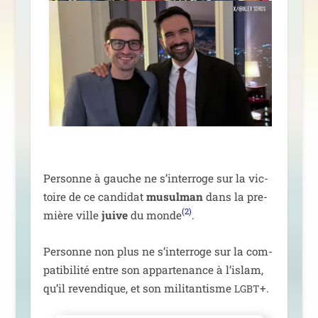
Personne à gauche ne s’in­ter­roge sur la vic­
toire de ce can­di­dat
musul­man
dans la pre­
(2)
mière ville
juive
du monde
.
Personne non plus ne s’in­ter­roge sur la com­
pa­ti­bi­li­té entre son appar­te­nance à l’is­lam,
qu’il reven­dique, et son mili­tan­tisme
+.
LGBT