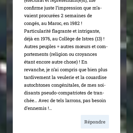
confirme juste l’im­pres­sion que m’a­
vaient pro­cu­rées 2 semaines de
congés, au Maroc, en 1982 !
Particularité fla­grante et intri­gante,
déjà en 1976, au Collège de Istres (13) !
Autres peuples = autres mœurs et com­
por­te­ments (reli­gion ou croyances
étant encore autre chose) ! En
revanche, je n’ai com­pris que bien plus
tar­di­ve­ment la veu­le­rie et la couar­dise
autoch­tones congé­ni­tales, de mes soi-
disants pseu­­do-com­­pa­­triotes de tran­
chée… Avec de tels lar­rons, pas besoin
d’ennemis !…
Répondre