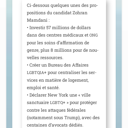
Ci-des­sous quelques unes des pro­
po­si­tions du can­di­dat Zohran
Mamdani :
• Investir 57 mil­lions de dol­lars
dans des centres médi­caux et
ONG
pour les soins d’af­fir­ma­tion de
genre, plus 8 mil­lions pour de nou­
velles res­sources.
• Créer un Bureau des Affaires
+ pour cen­tra­li­ser les ser­
LGBTQIA
vices en matière de loge­ment,
emploi et san­té.
• Déclarer New York une « ville
sanc­tuaire
+ » pour pro­té­ger
LGBTQ
contre les attaques fédé­rales
(notam­ment sous Trump), avec des
cen­taines d’a­vo­cats dédiés.