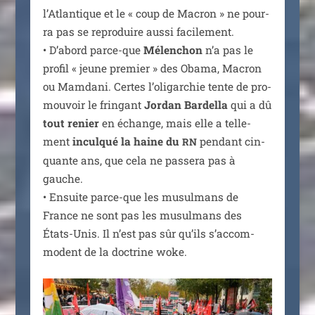
l’Atlantique et le « coup de Macron » ne pour­
ra pas se repro­duire aus­si faci­le­ment.
• D’abord parce-que
Mélenchon
n’a pas le
pro­fil « jeune pre­mier » des Obama, Macron
ou Mamdani. Certes l’o­li­gar­chie tente de pro­
mou­voir le frin­gant
Jordan Bardella
qui a dû
tout renier
en échange, mais elle a tel­le­
ment
incul­qué la haine du
pen­dant cin­
RN
quante ans, que cela ne pas­se­ra pas à
gauche.
• Ensuite parce-que les musul­mans de
France ne sont pas les musul­mans des
États-Unis. Il n’est pas sûr qu’ils s’ac­com­
modent de la doc­trine woke.