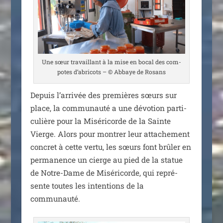
Une sœur tra­vaillant à la mise en bocal des com­
potes d’abricots – © Abbaye de Rosans
Depuis l’arrivée des pre­mières sœurs sur
place, la com­mu­nau­té a une dévo­tion par­ti­
cu­lière pour la Miséricorde de la Sainte
Vierge. Alors pour mon­trer leur atta­che­ment
concret à cette ver­tu, les sœurs font brû­ler en
per­ma­nence un cierge au pied de la sta­tue
de Notre-Dame de Miséricorde, qui repré­
sente toutes les inten­tions de la
communauté.