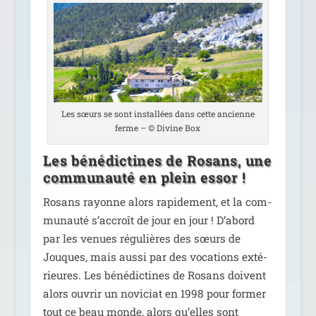
Les sœurs se sont ins­tal­lées dans cette ancienne
ferme – © Divine Box
Les bénédictines de Rosans, une
communauté en plein essor !
Rosans rayonne alors rapi­de­ment, et la com­
mu­nau­té s’accroît de jour en jour ! D’abord
par les venues régu­lières des sœurs de
Jouques, mais aus­si par des voca­tions exté­
rieures. Les béné­dic­tines de Rosans doivent
alors ouvrir un novi­ciat en 1998 pour for­mer
tout ce beau monde, alors qu’elles sont