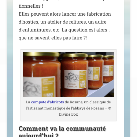
tion­nelles !
Elles peuvent alors lan­cer une fabri­ca­tion
d’hosties, un ate­lier de reliures, un autre
d’enluminures, etc. La ques­tion est alors :
que ne savent-elles pas faire ?!
La
com­pote d’abricots
de Rosans, un clas­sique de
l’artisanat monas­tique de l’abbaye de Rosans – ©
Divine Box
Comment va la communauté
aujourd’hui ?