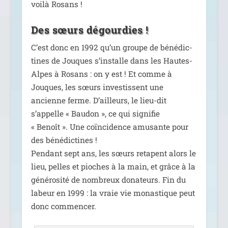
voi­là Rosans !
Des sœurs dégourdies !
C’est donc en 1992 qu’un groupe de béné­dic­
tines de Jouques s’installe dans les Hautes-
Alpes à Rosans : on y est ! Et comme à
Jouques, les sœurs inves­tissent une
ancienne ferme. D’ailleurs, le lieu-dit
s’appelle « Baudon », ce qui signi­fie
« Benoît ». Une coïn­ci­dence amu­sante pour
des béné­dic­tines !
Pendant sept ans, les sœurs retapent alors le
lieu, pelles et pioches à la main, et grâce à la
géné­ro­si­té de nom­breux dona­teurs. Fin du
labeur en 1999 : la vraie vie monas­tique peut
donc commencer.