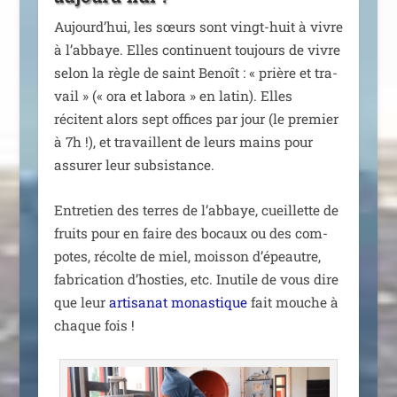
Aujourd’hui, les sœurs sont vingt-huit à vivre
à l’abbaye. Elles conti­nuent tou­jours de vivre
selon la règle de saint Benoît : « prière et tra­
vail » (« ora et labo­ra » en latin). Elles
récitent alors sept offices par jour (le pre­mier
à 7h !), et tra­vaillent de leurs mains pour
assu­rer leur subsistance.
Entretien des terres de l’abbaye, cueillette de
fruits pour en faire des bocaux ou des com­
potes, récolte de miel, mois­son d’épeautre,
fabri­ca­tion d’hosties, etc. Inutile de vous dire
que leur
arti­sa­nat monas­tique
fait mouche à
chaque fois !