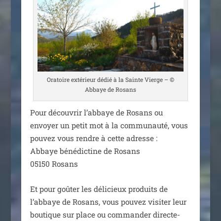
Oratoire exté­rieur dédié à la Sainte Vierge – ©
Abbaye de Rosans
Pour décou­vrir l’abbaye de Rosans ou
envoyer un petit mot à la com­mu­nau­té, vous
pou­vez vous rendre à cette adresse :
Abbaye béné­dic­tine de Rosans
05150 Rosans
Et pour goû­ter les déli­cieux pro­duits de
l’abbaye de Rosans, vous pou­vez visi­ter leur
bou­tique sur place ou com­man­der direc­te­