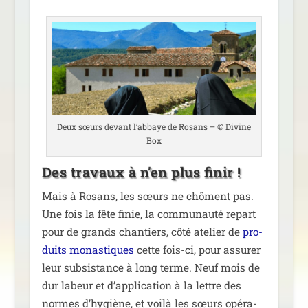
Deux sœurs devant l’abbaye de Rosans – © Divine
Box
Des travaux à n’en plus finir !
Mais à Rosans, les sœurs ne chôment pas.
Une fois la fête finie, la com­mu­nau­té repart
pour de grands chan­tiers, côté ate­lier de
pro­
duits monas­tiques
cette fois-ci, pour assu­rer
leur sub­sis­tance à long terme. Neuf mois de
dur labeur et d’application à la lettre des
normes d’hygiène, et voi­là les sœurs opé­ra­