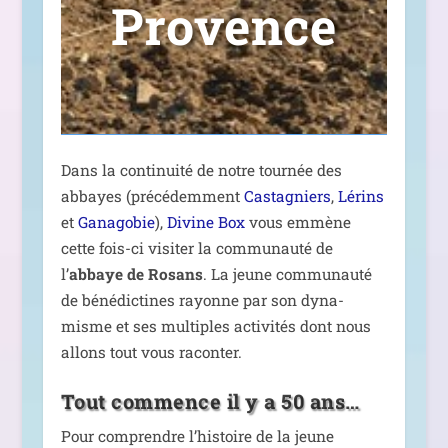
Provence
Dans la conti­nui­té de notre tour­née des
abbayes (pré­cé­dem­ment
Castagniers
,
Lérins
et
Ganagobie
),
Divine Box
vous emmène
cette fois-ci visi­ter la com­mu­nau­té de
l’
abbaye de Rosans
. La jeune com­mu­nau­té
de béné­dic­tines rayonne par son dyna­
misme et ses mul­tiples acti­vi­tés dont nous
allons tout vous raconter.
Tout commence il y a 50 ans…
Pour com­prendre l’histoire de la jeune