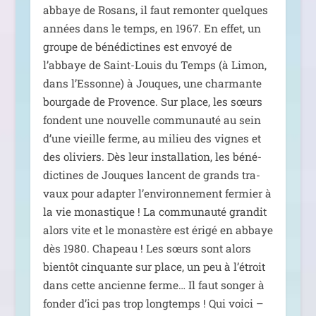
abbaye de Rosans, il faut remon­ter quelques
années dans le temps, en 1967. En effet, un
groupe de béné­dic­tines est envoyé de
l’abbaye de Saint-Louis du Temps (à Limon,
dans l’Essonne) à Jouques, une char­mante
bour­gade de Provence. Sur place, les sœurs
fondent une nou­velle com­mu­nau­té au sein
d’une vieille ferme, au milieu des vignes et
des oli­viers. Dès leur ins­tal­la­tion, les béné­
dic­tines de Jouques lancent de grands tra­
vaux pour adap­ter l’environnement fer­mier à
la vie monas­tique ! La com­mu­nau­té gran­dit
alors vite et le monas­tère est éri­gé en abbaye
dès 1980. Chapeau ! Les sœurs sont alors
bien­tôt cin­quante sur place, un peu à l’étroit
dans cette ancienne ferme… Il faut son­ger à
fon­der d’ici pas trop long­temps ! Qui voi­ci –