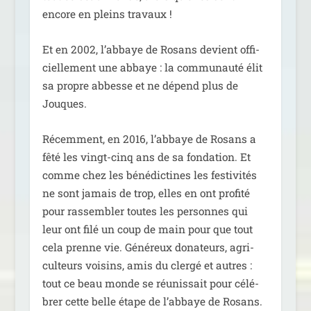
encore en pleins travaux !
Et en 2002, l’abbaye de Rosans devient offi­
ciel­le­ment une abbaye : la com­mu­nau­té élit
sa propre abbesse et ne dépend plus de
Jouques.
Récemment, en 2016, l’abbaye de Rosans a
fêté les vingt-cinq ans de sa fon­da­tion. Et
comme chez les béné­dic­tines les fes­ti­vi­tés
ne sont jamais de trop, elles en ont pro­fi­té
pour ras­sem­bler toutes les per­sonnes qui
leur ont filé un coup de main pour que tout
cela prenne vie. Généreux dona­teurs, agri­
cul­teurs voi­sins, amis du cler­gé et autres :
tout ce beau monde se réunis­sait pour célé­
brer cette belle étape de l’abbaye de Rosans.