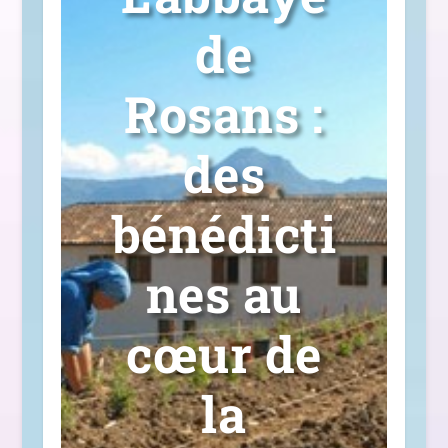
de
Rosans :
des
bénédicti
nes au
cœur de
la