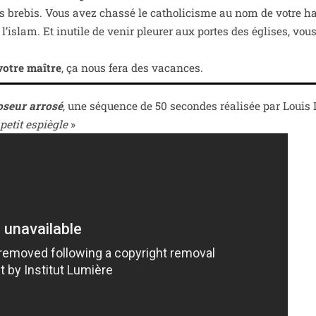
des bre­bis. Vous avez chas­sé le catho­li­cisme au nom de votre ha
t l’islam. Et inutile de venir pleu­rer aux portes des églises, vou
votre maître
, ça nous fera des vacances.
oseur arro­sé
, une séquence de 50 secondes réa­li­sée par Louis
e petit espiègle
»