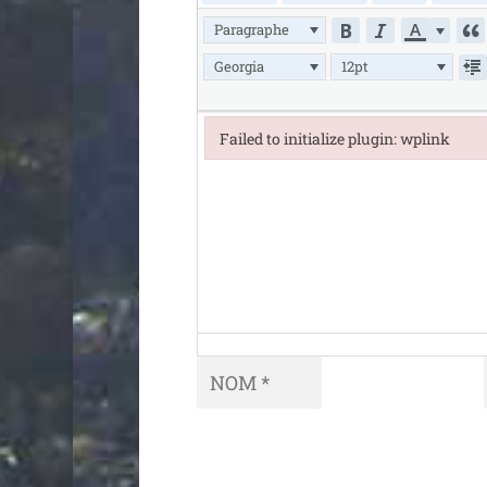
Paragraphe
Georgia
12pt
Failed to initialize plugin: wplink
Failed to initialize plugin: wplink