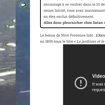
encou­ra­gé à se vau­trer dans le lit 
neuse laï­ci­té, vous avez main­te­nan
en êtes exclus défi­ni­ti­ve­ment.
Allez donc pleur­ni­cher chez Satan 
Le bonus de Nice Provence Info :
L’Arr
en 1895 sous le titre «
Le jar­di­nier et l