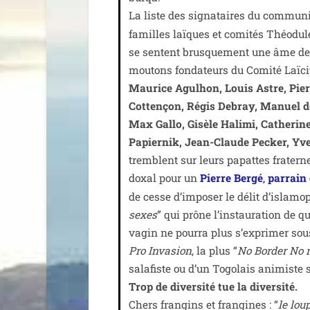
La liste des signa­taires du com­mu­n
familles laïques et comi­tés Théodule 
se sentent brus­que­ment une âme de 
mou­tons fon­da­teurs du Comité Laïci
Maurice Agulhon, Louis Astre, Pier
Cottençon, Régis Debray, Manuel de
Max Gallo, Gisèle Halimi, Catherin
Papiernik, Jean-Claude Pecker, Yve
tremblent sur leurs papattes fra­ter­
doxal pour un
Pierre Bergé
,
par­rain
de cesse d’imposer le délit d’islam
sexes
” qui prône l’instauration de q
vagin ne pour­ra plus s’exprimer sous
Pro Invasion
, la plus “
No Border No 
sala­fiste ou d’un Togolais ani­miste s
Trop de diver­si­té tue la diver­si­té.
Chers fran­gins et fran­gines : “
le loup