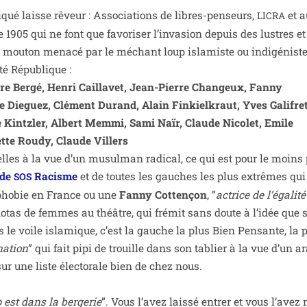
i­qué laisse rêveur : Associations de libres-pen­seurs,
et a
LICRA
1905 qui ne font que favo­ri­ser l’invasion depuis des lustres et
mou­ton mena­cé par le méchant loup isla­miste ou indi­gé­niste
té République :
re Bergé, Henri Caillavet, Jean-Pierre Changeux, Fanny
 Dieguez, Clément Durand, Alain Finkielkraut, Yves Galifret
e Kintzler, Albert Memmi, Sami Naïr, Claude Nicolet, Emile
tte Roudy, Claude Villers
nelles à la vue d’un musul­man radi­cal, ce qui est pour le moins
 de
Racisme
et de toutes les gauches les plus extrêmes qui
SOS
ophobie en France ou une
Fanny Cottençon
, “
actrice de l’égalit
uo­tas de femmes au théâtre, qui fré­mit sans doute à l’idée que 
 le voile isla­mique, c’est la gauche la plus Bien Pensante, la 
nation
” qui fait pipi de trouille dans son tablier à la vue d’un a
ur une liste élec­to­rale bien de chez nous.
 est dans la ber­ge­rie
”. Vous l’avez lais­sé entrer et vous l’ave