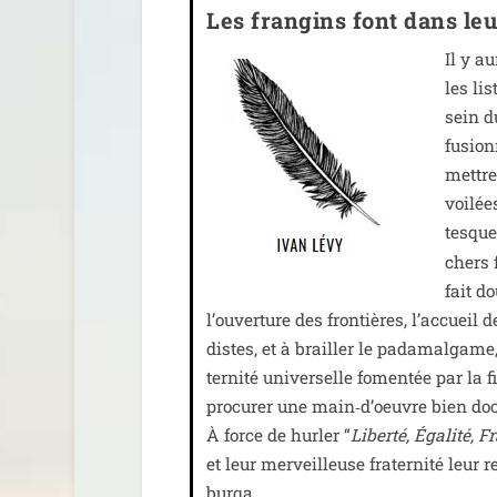
Les frangins font dans leu
Il y au
les li
sein d
fusion
mettre
voi­lée
tesque
chers f
fait do
l’ouverture des fron­tières, l’accueil d
distes, et à brailler le pada­mal­game, l
ter­ni­té uni­ver­selle fomen­tée par l
pro­cu­rer une main‑d’oeuvre bien doc
À force de hur­ler “
Liberté, Égalité, F
et leur mer­veilleuse fra­ter­ni­té le
bur­qa.