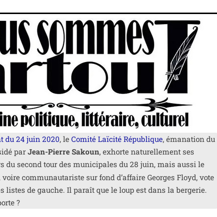
nt du 24 juin 2020
, le
Comité Laïcité République
, éma­na­tion du
si­dé par
Jean-Pierre Sakoun
, exhorte natu­rel­le­ment ses
s du second tour des muni­ci­pales du 28 juin, mais aus­si le
, voire com­mu­nau­ta­riste sur fond d’affaire Georges Floyd, vote
es listes de gauche. Il paraît que le loup est dans la ber­ge­rie.
orte ?