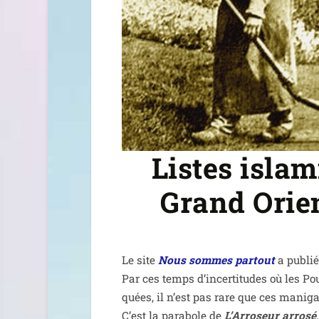
Listes islam
Grand Orien
Le site
Nous sommes par­tout
a publié 
Par ces temps d’in­cer­ti­tudes où les P
quées, il n’est pas rare que ces mani­ga
C’est la para­bole de
L’Arroseur arro­sé