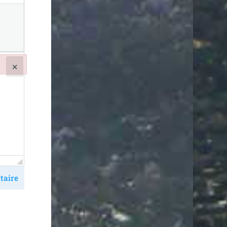
×
taire