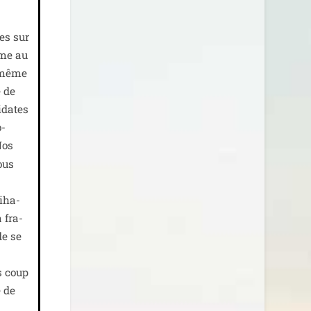
tes sur
ême au
t même
e de
i­dates
o­
Nos
nous
i­ha­
a fra­
de se
s coup
e de