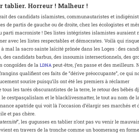
r tablier. Horreur ! Malheur !
rait des can­di­dats isla­mistes, com­mu­nau­ta­ristes et indi­gé­nis
stes de par­tis de gauche ou de droite, chez les éco­lo­gistes et m
u par­ti macro­niste ! Des listes inté­gristes isla­mistes auraien
­ner avec les listes res­pec­tables et démo­crates. Voilà qui risqu
 à mal la sacro sainte laï­ci­té prô­née dans les Loges : des can­d
s, des can­di­dats bar­bus, des insou­mis inter­sec­tion­nels, des gr
s congoïdes de la
peut-être, j’en passe et des meilleurs. 
LDNA
ran­gins qua­li­fient ces faits de “dérive pré­oc­cu­pante”, ce qui 
u­ce­ment sou­rire puisqu’ils ont été les pre­miers à récla­mer
e tous les tarés obs­cu­ran­tistes de la terre, le retour des bébés dj
e cest­pas­ça­lis­lam et le bla­ck­li­ves­mat­ter, le tout au nom de l
a finance apa­tride qui voit là l’occasion d’élargir ses mar­chés et 
ile et pas chère.
raternité
”, les gugusses en tablier n’ont pas vu venir le mau­vai
ur revient en tra­vers de la tronche comme un boo­me­rang en form