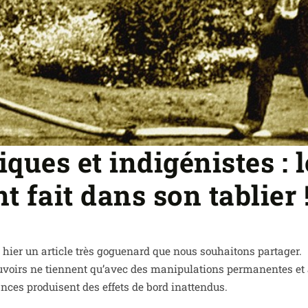
iques et indigénistes : l
t fait dans son tablier 
hier un article très gogue­nard que nous sou­hai­tons par­ta­ger.
ouvoirs ne tiennent qu’a­vec des mani­pu­la­tions per­ma­nentes et
nces pro­duisent des effets de bord inat­ten­dus.
.