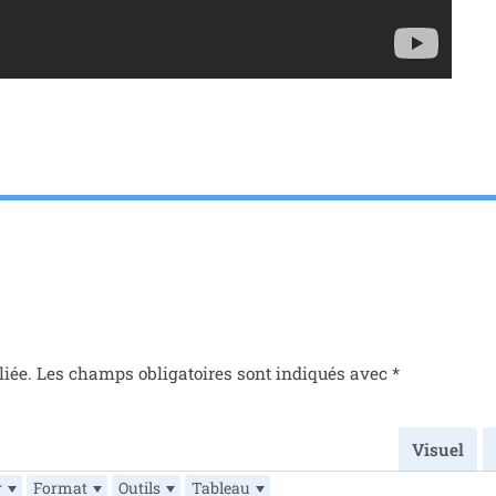
liée.
Les champs obli­ga­toires sont indi­qués avec
*
Visuel
r
Format
Outils
Tableau