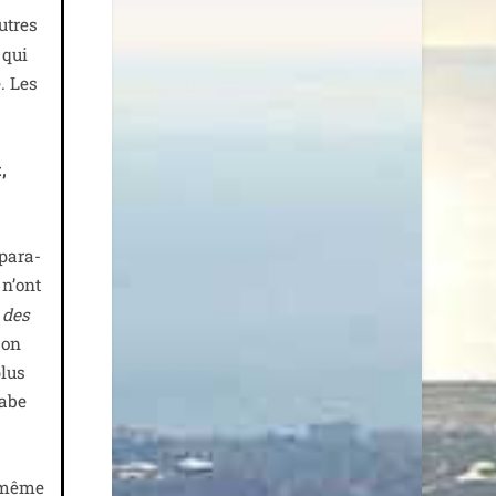
utres
 qui
. Les
,
 para­
 n’ont
é des
son
plus
rabe
z même