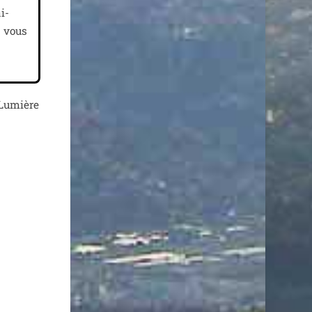
i­
s vous
 Lumière