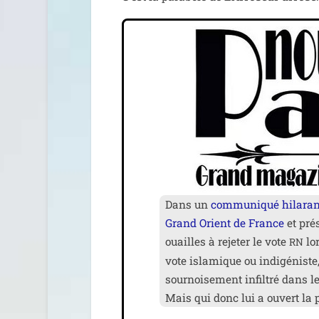
Dans un
com­mu­ni­qué hila­ra
Grand Orient de France
et pré­
ouailles à reje­ter le vote
lor
RN
vote isla­mique ou indi­gé­niste
sour­noi­se­ment infil­tré dans l
Mais qui donc lui a ouvert la p