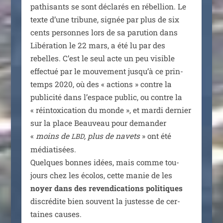
pa­thi­sants se sont décla­rés en rébel­lion. Le
texte d’une tri­bune, signée par plus de six
cents per­sonnes lors de sa paru­tion dans
Libération le 22 mars, a été lu par des
rebelles. C’est le seul acte un peu visible
effec­tué par le mou­ve­ment jus­qu’à ce prin­
temps 2020, où des « actions » contre la
publi­ci­té dans l’es­pace public, ou contre la
« réin­toxi­ca­tion du monde », et mar­di der­nier
sur la place Beauveau pour deman­der
«
moins de
, plus de navets
» ont été
LBD
média­ti­sées.
Quelques bonnes idées, mais comme tou­
jours chez les éco­los, cette manie de les
noyer dans des reven­di­ca­tions poli­tiques
dis­cré­dite bien sou­vent la jus­tesse de cer­
taines causes.