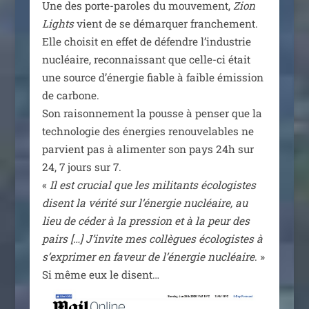
Une des porte-paroles du mou­ve­ment,
Zion
Lights
vient de se démar­quer fran­che­ment.
Elle choi­sit en effet de défendre l’in­dus­trie
nucléaire, recon­nais­sant que celle-ci était
une source d’éner­gie fiable à faible émis­sion
de car­bone.
Son rai­son­ne­ment la pousse à pen­ser que la
tech­no­lo­gie des éner­gies renou­ve­lables ne
par­vient pas à ali­men­ter son pays 24h sur
24, 7 jours sur 7.
«
Il est cru­cial que les mili­tants éco­lo­gistes
disent la véri­té sur l’énergie nucléaire, au
lieu de céder à la pres­sion et à la peur des
pairs […] J’invite mes col­lègues éco­lo­gistes à
s’exprimer en faveur de l’énergie nucléaire
. »
Si même eux le disent…