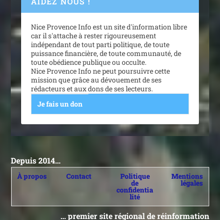
AIDEZ NOUS !
Nice Provence Info est un site d'information libre
car il s'attache à rester rigoureusement
indépendant de tout parti politique, de toute
puissance financière, de toute communauté, de
toute obédience publique ou occulte.
Nice Provence Info ne peut poursuivre cette
mission que grâce au dévouement de ses
rédacteurs et aux dons de ses lecteurs.
Je fais un don
Depuis 2014…
À propos
Contact
Politique
Mentions
de
légales
confidentia
lité
… premier site régional de réinformation