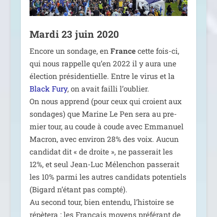
Mardi 23 juin 2020
Encore un son­dage, en
France
cette fois-ci,
qui nous rap­pelle qu’en 2022 il y aura une
élec­tion pré­si­den­tielle. Entre le virus et la
Black Fury
, on avait failli l’ou­blier.
On nous apprend (pour ceux qui croient aux
son­dages) que Marine Le Pen sera au pre­
mier tour, au coude à coude avec Emmanuel
Macron, avec envi­ron 28% des voix. Aucun
can­di­dat dit « de droite », ne pas­se­rait les
12%, et seul Jean-Luc Mélenchon pas­se­rait
les 10% par­mi les autres can­di­dats poten­tiels
(Bigard n’é­tant pas comp­té).
Au second tour, bien enten­du, l’his­toire se
répè­te­ra : les Français moyens pré­fé­rant de