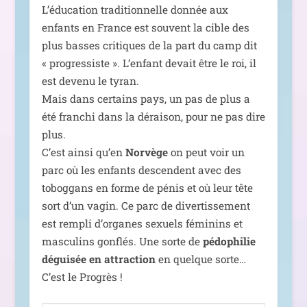
L’éducation tra­di­tion­nelle don­née aux
enfants en France est sou­vent la cible des
plus basses cri­tiques de la part du camp dit
« pro­gres­siste ». L’enfant devait être le roi, il
est deve­nu le tyran.
Mais dans cer­tains pays, un pas de plus a
été fran­chi dans la dérai­son, pour ne pas dire
plus.
C’est ain­si qu’en
Norvège
on peut voir un
parc où les enfants des­cendent avec des
tobog­gans en forme de pénis et où leur tête
sort d’un vagin. Ce parc de diver­tis­se­ment
est rem­pli d’or­ganes sexuels fémi­nins et
mas­cu­lins gon­flés. Une sorte de
pédo­phi­lie
dégui­sée en attrac­tion
en quelque sorte…
C’est le Progrès !