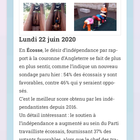
Lundi 22 juin 2020
En
Écosse
, le désir d’in­dé­pen­dance par rap­
port à la cou­ronne d’Angleterre se fait de plus
en plus sen­tir, comme l’in­dique un nou­veau
son­dage paru hier : 54% des écos­sais y sont
favo­rables, contre 46% qui y seraient oppo­
sés.
C’est le meilleur score obte­nu par les indé­
pen­dan­tistes depuis 2016.
Un détail inté­res­sant : le sou­tien à
l’indépendance a aug­men­té au sein du Parti
tra­vailliste écos­sais, four­nis­sant 37% des
votants favo­rables, alors que le chef des tra­