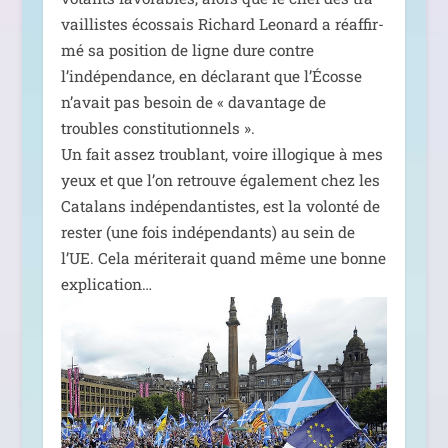
vaillistes écos­sais Richard Leonard a réaf­fir­
mé sa posi­tion de ligne dure contre
l’indépendance, en décla­rant que l’Écosse
n’avait pas besoin de « davan­tage de
troubles consti­tu­tion­nels ».
Un fait assez trou­blant, voire illo­gique à mes
yeux et que l’on retrouve éga­le­ment chez les
Catalans indé­pen­dan­tistes, est la volon­té de
res­ter (une fois indé­pen­dants) au sein de
l’UE. Cela méri­te­rait quand même une bonne
explication…