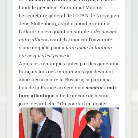
lun­di le pré­sident Emmanuel Macron.
Le secré­taire géné­ral de l’OTAN, le Norvégien
Jens Stoltenberg, avait d’a­bord mini­mi­sé
l’af­faire, en évo­quant un simple «
désac­cord
entre alliés
» avant d’an­non­cer l’ou­ver­ture
d’une enquête pour «
faire toute la lumière
sur ce qui s’est pas­sé
».
Après les remarques faites par des géné­raux
fran­çais lors des manœuvres qui devaient
avoir lieu « contre la Russie », la par­ti­ci­pa­
tion de la France au sein du
«
machin
» mili­
taire atlan­tique
a t‑elle encore de beaux
jours devant elle ? On pour­rait en douter.