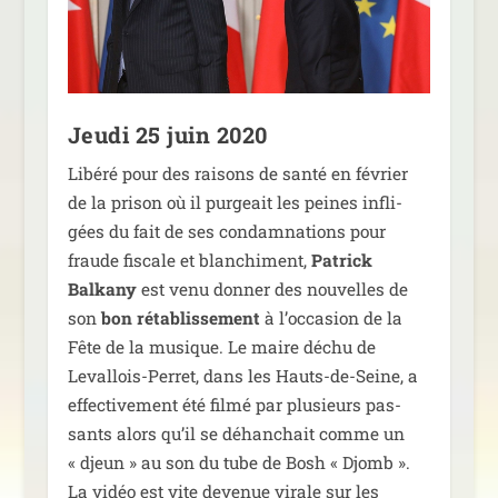
Jeudi 25 juin 2020
Libéré pour des rai­sons de san­té en février
de la pri­son où il pur­geait les peines infli­
gées du fait de ses condam­na­tions pour
fraude fis­cale et blan­chi­ment,
Patrick
Balkany
est venu don­ner des nou­velles de
son
bon réta­blis­se­ment
à l’occasion de la
Fête de la musique. Le maire déchu de
Levallois-Perret, dans les Hauts-de-Seine, a
effec­ti­ve­ment été fil­mé par plu­sieurs pas­
sants alors qu’il se déhan­chait comme un
« djeun » au son du tube de Bosh « Djomb ».
La vidéo est vite deve­nue virale sur les