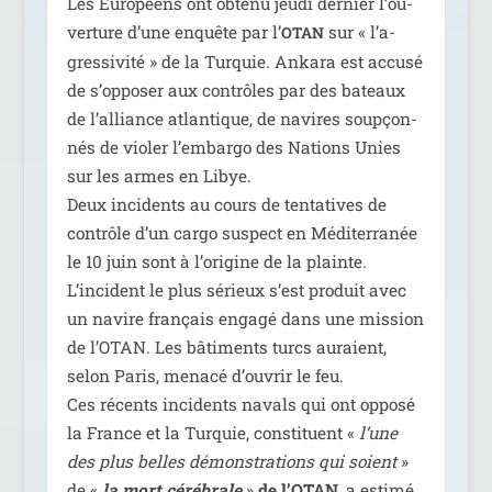
Les Européens ont obte­nu jeu­di der­nier l’ou­
ver­ture d’une enquête par l’
sur « l’a­
OTAN
gres­si­vi­té » de la Turquie. Ankara est accu­sé
de s’op­po­ser aux contrôles par des bateaux
de l’al­liance atlan­tique, de navires soup­çon­
nés de vio­ler l’embargo des Nations Unies
sur les armes en Libye.
Deux inci­dents au cours de ten­ta­tives de
contrôle d’un car­go sus­pect en Méditerranée
le 10 juin sont à l’o­ri­gine de la plainte.
L’incident le plus sérieux s’est pro­duit avec
un navire fran­çais enga­gé dans une mis­sion
de l’OTAN. Les bâti­ments turcs auraient,
selon Paris, mena­cé d’ou­vrir le feu.
Ces récents inci­dents navals qui ont oppo­sé
la France et la Turquie, consti­tuent «
l’une
des plus belles démons­tra­tions qui soient
»
de «
la mort céré­brale
»
de l’OTAN
, a esti­mé