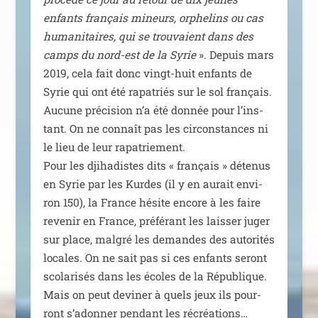
enfants fran­çais mineurs, orphe­lins ou cas
huma­ni­taires, qui se trou­vaient dans des
camps du nord-est de la Syrie
». Depuis mars
2019, cela fait donc vingt-huit enfants de
Syrie qui ont été rapa­triés sur le sol fran­çais.
Aucune pré­ci­sion n’a été don­née pour l’ins­
tant. On ne connaît pas les cir­cons­tances ni
le lieu de leur rapa­trie­ment.
Pour les dji­ha­distes dits « fran­çais » déte­nus
en Syrie par les Kurdes (il y en aurait envi­
ron 150), la France hésite encore à les faire
reve­nir en France, pré­fé­rant les lais­ser juger
sur place, mal­gré les demandes des auto­ri­tés
locales. On ne sait pas si ces enfants seront
sco­la­ri­sés dans les écoles de la République.
Mais on peut devi­ner à quels jeux ils pour­
ront s’a­don­ner pen­dant les récréations…