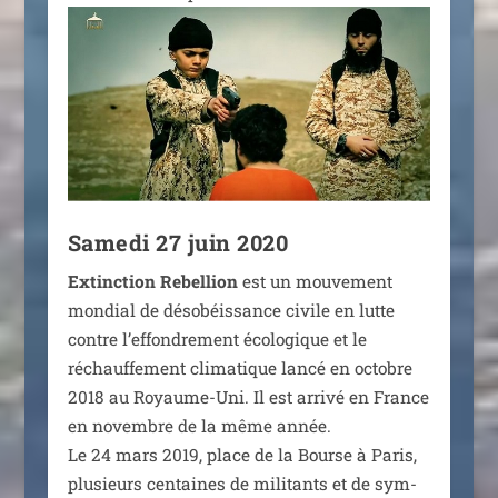
Samedi 27 juin 2020
Extinction Rebellion
est un mou­ve­ment
mon­dial de déso­béis­sance civile en lutte
contre l’effondrement éco­lo­gique et le
réchauf­fe­ment cli­ma­tique lan­cé en octobre
2018 au Royaume-Uni. Il est arri­vé en France
en novembre de la même année.
Le 24 mars 2019, place de la Bourse à Paris,
plu­sieurs cen­taines de mili­tants et de sym­