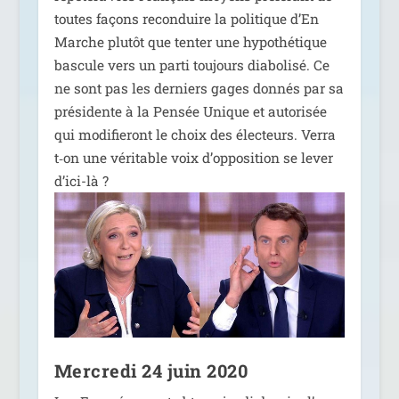
toutes façons recon­duire la poli­tique d’En
Marche plu­tôt que ten­ter une hypo­thé­tique
bas­cule vers un par­ti tou­jours dia­bo­li­sé. Ce
ne sont pas les der­niers gages don­nés par sa
pré­si­dente à la Pensée Unique et auto­ri­sée
qui modi­fie­ront le choix des élec­teurs. Verra
t‑on une véri­table voix d’op­po­si­tion se lever
d’ici-là ?
Mercredi 24 juin 2020