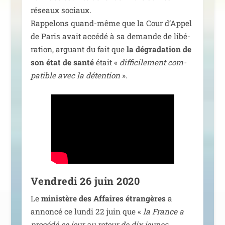
réseaux sociaux.
Rappelons quand-même que la Cour d’Appel
de Paris avait accé­dé à sa demande de libé­
ra­tion, arguant du fait que
la dégra­da­tion de
son état de san­té
était «
dif­fi­ci­le­ment com­
pa­tible avec la déten­tion
».
Vendredi 26 juin 2020
Le
minis­tère des Affaires étran­gères
a
annon­cé ce lun­di 22 juin que «
la France a
pro­cé­dé ce jour au retour de dix jeunes