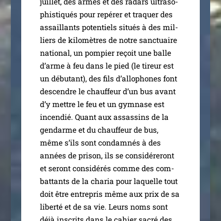
juillet, des armes et des radars ultra­so­
phis­ti­qués pour repé­rer et tra­quer des
assaillants poten­tiels situés à des mil­
liers de kilo­mètres de notre sanc­tuaire
natio­nal, un pom­pier reçoit une balle
d’arme à feu dans le pied (le tireur est
un débu­tant), des fils d’al­lo­phones font
des­cendre le chauf­feur d’un bus avant
d’y mettre le feu et un gym­nase est
incen­dié. Quant aux assas­sins de la
gen­darme et du chauf­feur de bus,
même s’ils sont condam­nés à des
années de pri­son, ils se consi­dé­re­ront
et seront consi­dé­rés comme des com­
bat­tants de la cha­ria pour laquelle tout
doit être entre­pris même aux prix de sa
liber­té et de sa vie. Leurs noms sont
déjà ins­crits dans le cahier sacré des