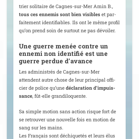
trier soli­taire de Cagnes-sur-Mer Amin B.,
tous ces enne­mis sont bien visibles
et par­
fai­te­ment iden­ti­fiables. Ils ont le même pro­fil
qu’on prend soin de sur­tout ne pas dévoiler.
Une guerre menée contre un
ennemi non identifié est une
guerre perdue d’avance
Les admi­nis­trés de Cagnes-sur-Mer
attendent autre chose de leur prin­ci­pal offi­
cier de police qu’une
décla­ra­tion d’im­puis­
sance
, fût-elle grandiloquente.
Sa simple motion sans action risque fort de
se retrou­ver une nou­velle fois en motion de
sang sur les mains.
Les Français sont déchi­que­tés et leurs élus