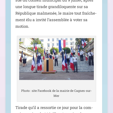
sue du conseil muni­ci­pal du 9 juillet, après
une longue tirade gran­di­lo­quente sur sa
République mal­me­née, le maire tout fraî­che­
ment élu a invi­té l’as­sem­blée à voter sa
motion.
Photo : site Facebook de la mai­rie de Cagnes-sur-
Mer
Tirade qu’il a res­sor­tie ce jour pour la com­