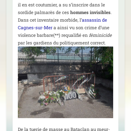
il en est cou­tu­mier, a su s’ins­crire dans le
sor­dide pal­ma­rès de ces
hommes invi­sibles
.
Dans cet inven­taire mor­bide, l’
assas­sin de
Cagnes-sur-Mer
a ain­si vu son crime d’une
vio­lence bar­bare(**) requa­li­fié en
fémi­ni­cide
par les gar­diens du poli­ti­que­ment correct.
De la tue­rie de masse au Bataclan au meur­