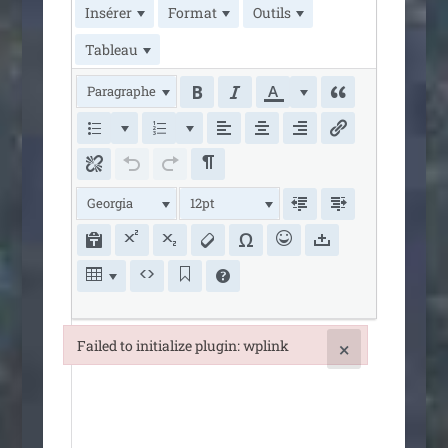
Insérer
Format
Outils
Tableau
Paragraphe
Georgia
12pt
Failed to initialize plugin: wplink
×
Failed to initialize plugin: wplink