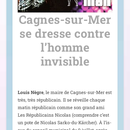
Cagnes-sur-Mer
se dresse contre
l’homme
invisible
Louis Nègre
, le maire de Cagnes-sur-Mer est
très, très répu­bli­cain. Il se réveille chaque
matin répu­bli­cain comme son grand ami
Les Républicains Nicolas (com­prendre c’est
un pote de Nicolas Sarko-du-Kärcher). À l’is­