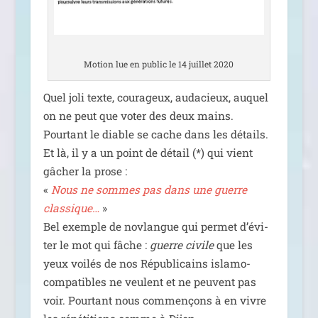
Motion lue en public le 14 juillet 2020
Quel joli texte, cou­ra­geux, auda­cieux, auquel
on ne peut que voter des deux mains.
Pourtant le diable se cache dans les détails.
Et là, il y a un point de détail (*) qui vient
gâcher la prose :
«
Nous ne sommes pas dans une guerre
clas­sique…
»
Bel exemple de nov­langue qui per­met d’é­vi­
ter le mot qui fâche :
guerre civile
que les
yeux voi­lés de nos Républicains isla­mo-
com­pa­tibles ne veulent et ne peuvent pas
voir. Pourtant nous com­men­çons à en vivre