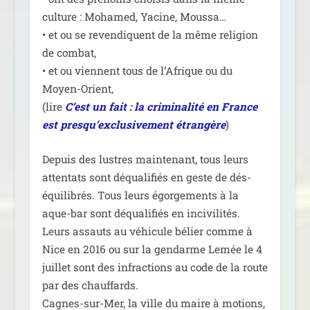
culture : Mohamed, Yacine, Moussa…
• et ou se reven­diquent de la même reli­gion
de com­bat,
• et ou viennent tous de l’Afrique ou du
Moyen-Orient,
(lire
C’est un fait : la cri­mi­na­li­té en France
est pres­qu’ex­clu­si­ve­ment étran­gère
)
Depuis des lustres main­te­nant, tous leurs
atten­tats sont déqua­li­fiés en geste de dés­
équi­li­brés. Tous leurs égor­ge­ments à la
aque-bar sont déqua­li­fiés en inci­vi­li­tés.
Leurs assauts au véhi­cule bélier comme à
Nice en 2016 ou sur la gen­darme Lemée le 4
juillet sont des infrac­tions au code de la route
par des chauf­fards.
Cagnes-sur-Mer, la ville du maire à motions,