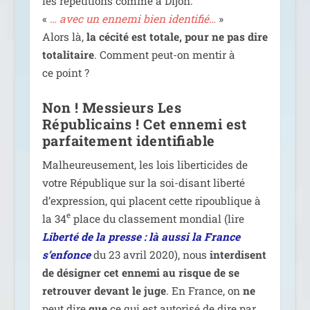
les répé­ti­tions comme à Dijon.
«
…
avec un enne­mi bien iden­ti­fié
…
»
Alors là,
la céci­té est totale, pour ne pas dire
tota­li­taire
. Comment peut-on men­tir à
ce point ?
Non ! Messieurs Les
Républicains ! Cet ennemi est
parfaitement identifiable
Malheureusement, les lois liber­ti­cides de
votre République sur la soi-disant liber­té
d’ex­pres­sion, qui placent cette ripou­blique à
e
la 34
place du clas­se­ment mon­dial (lire
Liberté de la presse : là aus­si la France
s’enfonce
du 23 avril 2020), nous
inter­disent
de dési­gner cet enne­mi au risque de se
retrou­ver devant le juge
. En France, on
ne
peut dire
que
ce qui est auto­ri­sé de dire par