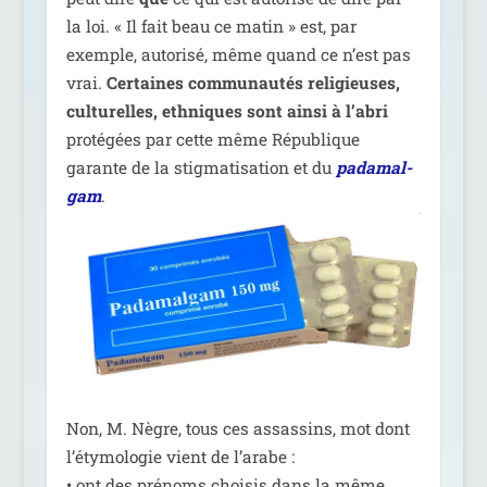
la loi. « Il fait beau ce matin » est, par
exemple, auto­ri­sé, même quand ce n’est pas
vrai.
Certaines com­mu­nau­tés reli­gieuses,
cultu­relles, eth­niques sont ain­si à l’a­bri
pro­té­gées par cette même République
garante de la stig­ma­ti­sa­tion et du
pada­mal­
gam
.
Non, M. Nègre, tous ces assas­sins, mot dont
l’é­ty­mo­lo­gie vient de l’a­rabe :
• ont des pré­noms choi­sis dans la même