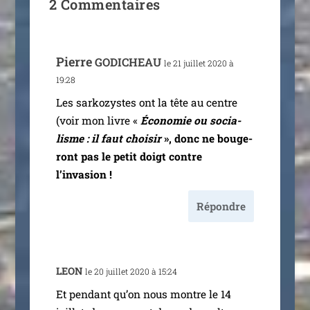
2 Commentaires
Pierre
GODICHEAU
le 21 juillet 2020 à
19:28
Les sar­ko­zystes ont la tête au centre
(voir mon livre «
Économie ou socia­
lisme : il faut choi­sir
», donc ne bou­ge­
ront pas le petit doigt contre
l’invasion !
Répondre
LEON
le 20 juillet 2020 à 15:24
Et pen­dant qu’on nous montre le 14