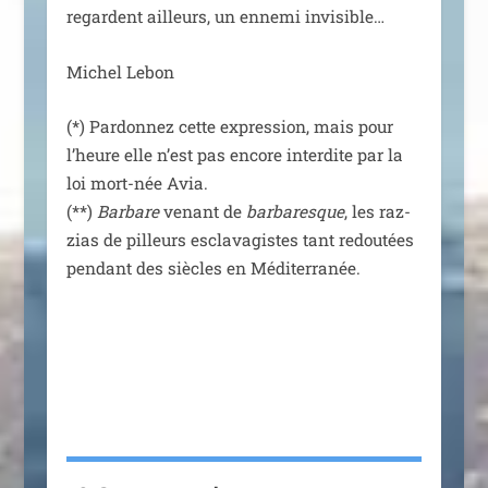
regardent ailleurs, un enne­mi invisible…
Michel Lebon
(*) Pardonnez cette expres­sion, mais pour
l’heure elle n’est pas encore inter­dite par la
loi mort-née Avia.
(**)
Barbare
venant de
bar­ba­resque
, les raz­
zias de pilleurs escla­va­gistes tant redou­tées
pen­dant des siècles en Méditerranée.