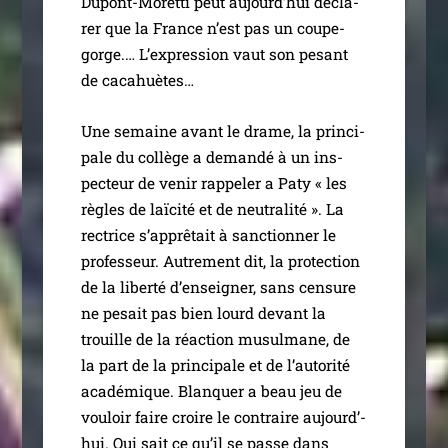
Dupont-Moretti peut aujourd’­hui décla­
rer que la France n’est pas un coupe-
gorge.… L’expression vaut son pesant
de cacahuètes…
Une semaine avant le drame, la prin­ci­
pale du col­lège a deman­dé à un ins­
pec­teur de venir rap­pe­ler a Paty « les
règles de laï­ci­té et de neu­tra­li­té ». La
rec­trice s’apprêtait à sanc­tion­ner le
pro­fes­seur. Autrement dit, la pro­tec­tion
de la liber­té d’en­sei­gner, sans cen­sure
ne pesait pas bien lourd devant la
trouille de la réac­tion musul­mane, de
la part de la prin­ci­pale et de l’au­to­ri­té
aca­dé­mique. Blanquer a beau jeu de
vou­loir faire croire le contraire aujourd’­
hui. Qui sait ce qu’il se passe dans