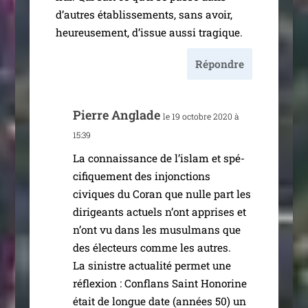
d’autres éta­blis­se­ments, sans avoir,
heu­reu­se­ment, d’is­sue aus­si tragique.
Répondre
Pierre Anglade
le 19 octobre 2020 à
15:39
La connais­sance de l’is­lam et spé­
ci­fi­que­ment des injonc­tions
civiques du Coran que nulle part les
diri­geants actuels n’ont apprises et
n’ont vu dans les musul­mans que
des élec­teurs comme les autres.
La sinistre actua­li­té per­met une
réflexion : Conflans Saint Honorine
était de longue date (années 50) un