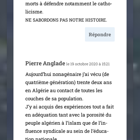
morts à défendre notam­ment le catho­
li­cisme.
.
NE
SABORDONS
PAS
NOTRE
HISTOIRE
Répondre
Pierre Anglade
le 19 octobre 2020 à 15:21
Aujourd’hui nona­gé­naire j’ai vécu (de
qua­trième géné­ra­tion) trente deux ans
en Algérie au contact de toutes les
couches de sa popu­la­tion.
J’y ai acquis des expé­riences tout a fait
en adé­qua­tion tant avec la poro­si­té du
peuple algé­rien à l’is­lam que de l’in­
fluence syn­di­cale au sein de l’é­du­ca­
tion natio­nale.