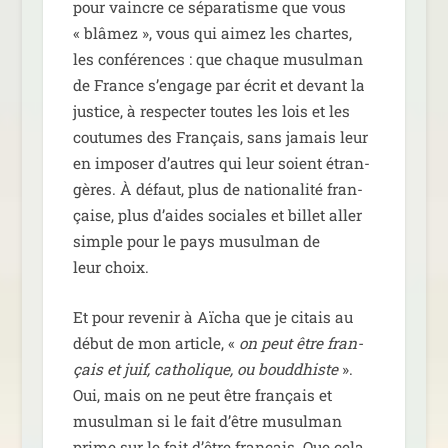
pour vaincre ce sépa­ra­tisme que vous
« blâ­mez », vous qui aimez les chartes,
les confé­rences : que chaque musul­man
de France s’en­gage par écrit et devant la
jus­tice, à res­pec­ter toutes les lois et les
cou­tumes des Français, sans jamais leur
en impo­ser d’autres qui leur soient étran­
gères. À défaut, plus de natio­na­li­té fran­
çaise, plus d’aides sociales et billet aller
simple pour le pays musul­man de
leur choix.
Et pour reve­nir à Aïcha que je citais au
début de mon article, «
on peut être fran­
çais et juif, catho­lique, ou boud­dhiste
».
Oui, mais on ne peut être fran­çais et
musul­man si le fait d’être musul­man
prime sur le fait d’être fran­çais. Que cela