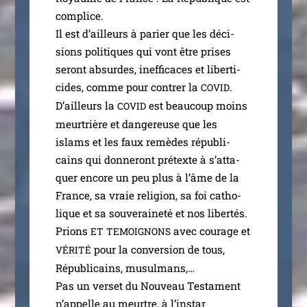
com­plice.
Il est d’ailleurs à parier que les déci­
sions poli­tiques qui vont être prises
seront absurdes, inef­fi­caces et liber­ti­
cides, comme pour contrer la
.
COVID
D’ailleurs la
est beau­coup moins
COVID
meur­trière et dan­ge­reuse que les
islams et les faux remèdes répu­bli­
cains qui don­ne­ront pré­texte à s’at­ta­
quer encore un peu plus à l’âme de la
France, sa vraie reli­gion, sa foi catho­
lique et sa sou­ve­rai­ne­té et nos liber­tés.
Prions
avec cou­rage et
ET
TEMOIGNONS
pour la conver­sion de tous,
VÉRITÉ
Républicains, musul­mans,…
Pas un ver­set du Nouveau Testament
n’ap­pelle au meurtre, à l’ins­tar