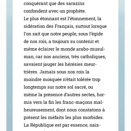
conqué­rant que des sara­zins
confondent avec un pro­phète.
Le plus éton­nant est l’é­ton­ne­ment, la
sidé­ra­tion des Français, sur­tout lorsque
l’on sait que notre peuple, sous l’é­gide
de nos rois, a tou­jours su conte­nir et
même éclai­rer le monde ara­­bo-musul­­
man, car nos anciens, très catho­liques,
savaient jau­ger les héré­sies meur­
trières. Jamais sous nos rois la
moindre mos­quée n’é­tait tolé­rée trop
long­temps sur notre sol sacré, ou
même la pré­sence d’autres sectes, hor­
mis vers la fin les franc-maçons mal­
heu­reu­se­ment, dont nous consta­tons à
pré­sent les méfaits les plus mor­bides.
La République est par essence, nais­