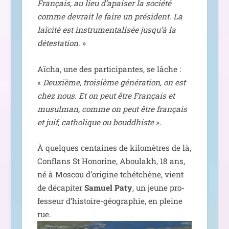
Français, au lieu d’a­pai­ser la socié­té
comme devrait le faire un pré­sident. La
laï­ci­té est ins­tru­men­ta­li­sée jus­qu’à la
détes­ta­tion
. »
Aïcha, une des par­ti­ci­pantes, se lâche :
«
Deuxième, troi­sième géné­ra­tion, on est
chez nous. Et on peut être Français et
musul­man, comme on peut être fran­çais
et juif, catho­lique ou boud­dhiste
».
À quelques cen­taines de kilo­mètres de là,
Conflans St Honorine, Aboulakh, 18 ans,
né à Moscou d’o­ri­gine tchét­chène, vient
de déca­pi­ter
Samuel Paty
, un jeune pro­
fes­seur d’his­toire-géo­gra­phie, en pleine
rue.