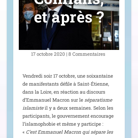
et après ?
17 octobre 2020
|
8 Commentaires
Vendredi soir 17 octobre, une soixan­taine
de mani­fes­tants défile à Saint-Étienne,
dans la Loire, en réac­tion au dis­cours
d’Emmanuel Macron sur le
sépa­ra­tisme
isla­miste
il y a deux semaines. Selon les
par­ti­ci­pants, le gou­ver­ne­ment encou­rage
l’is­la­mo­pho­bie et même y par­ti­cipe :
«
C’est Emmanuel Macron qui sépare les