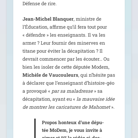
Défense de rire.
Jean-Michel Blanquer
, ministre de
l’Éducation, affirme qu’il fera tout pour
« défendre » les ensei­gnants. Il va les
armer ? Leur four­nir des minerves en
titane pour évi­ter la déca­pi­ta­tion ? Il
devrait com­men­cer par les écou­ter… Ou
bien les iso­ler de cette dépu­tée Modem,
Michèle de Vaucouleurs
, qui n’hé­site pas
à décla­rer que l’en­sei­gnant d’his­toire-géo
a pro­vo­qué «
par sa mal­adresse
» sa
déca­pi­ta­tion, ayant eu «
la mau­vaise idée
de mon­trer les cari­ca­tures de Mahomet
».
Propos hon­teux d’une dépu­
tée MoDem, je vous invite à
aimer et
la vidéo ci-des­