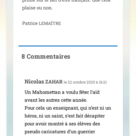
plaise ou non.
Patrice
LEMAÎTRE
8 Commentaires
Nicolas
ZAHAR
le 22 octobre 2020 à 16:21
Un Mahomettan a vou­lu fêter l’aïd
avant les autres cette année.
Pour cela un ensei­gnant, qui n’est ni un
héros, ni un saint, s’est fait déca­pi­ter
pour avoir mon­tré à ses élèves des
pseu­do cari­ca­tures d’un guer­rier