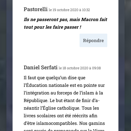
Pastorelli
le 19 octobre 2020 à 10:32
Ils ne pas­se­ront pas, mais Macron fait
tout pour les faire passer !
Répondre
Daniel Serfati
le 18 octobre 2020 à 09:08
Il faut que quel­qu’un dise que
l’Éducation natio­nale est en pointe sur
l’in­té­gra­tion au for­ceps de l’is­lam à la
République. Le but étant de finir d’a­
néan­tir l’Église catho­lique. Tous les
livres sco­laires ont été réécrits afin
d’être isla­mo­com­pa­tibles. Nos gamins
sont gavés de pro­pa­gande sur le Vivre