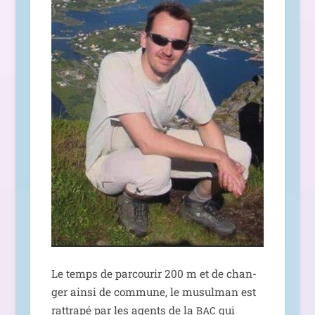
Le temps de par­cou­rir 200 m et de chan­
ger ain­si de com­mune, le musul­man est
rat­tra­pé par les agents de la
qui
BAC