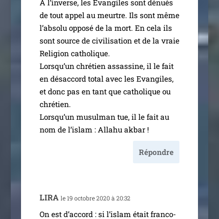
A l’in­verse, les Évangiles sont dénués
de tout appel au meurtre. Ils sont même
l’ab­so­lu oppo­sé de la mort. En cela ils
sont source de civi­li­sa­tion et de la vraie
Religion catho­lique.
Lorsqu’un chré­tien assas­sine, il le fait
en désac­cord total avec les Evangiles,
et donc pas en tant que catho­lique ou
chré­tien.
Lorsqu’un musul­man tue, il le fait au
nom de l’is­lam : Allahu akbar !
Répondre
LIRA
le 19 octobre 2020 à 20:32
On est d’ac­cord : si l’is­lam était fran­­co-