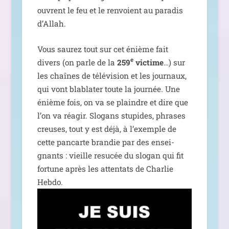
ouvrent le feu et le ren­voient au para­dis
d’Allah.
Vous sau­rez tout sur cet énième fait
e
divers (on parle de la
259
vic­time
…) sur
les chaînes de télé­vi­sion et les jour­naux,
qui vont bla­bla­ter toute la jour­née. Une
énième fois, on va se plaindre et dire que
l’on va réagir. Slogans stu­pides, phrases
creuses, tout y est déjà, à l’exemple de
cette pan­carte bran­die par des ensei­
gnants : vieille resu­cée du slo­gan qui fit
for­tune après les atten­tats de Charlie
Hebdo.