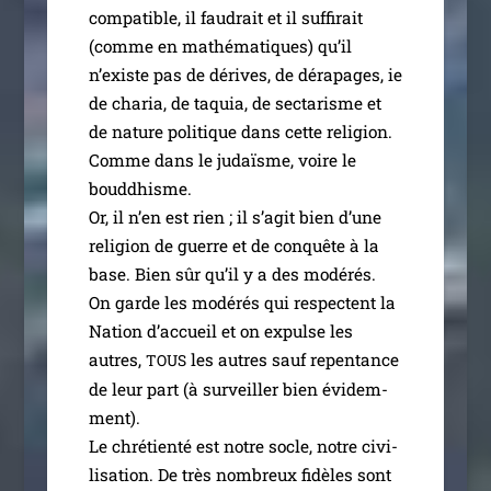
com­­pa­­tible, il fau­drait et il suf­fi­rait
(comme en mathé­ma­tiques) qu’il
n’existe pas de dérives, de déra­pages, ie
de cha­ria, de taquia, de sec­ta­risme et
de nature poli­tique dans cette reli­gion.
Comme dans le judaïsme, voire le
boud­dhisme.
Or, il n’en est rien ; il s’a­git bien d’une
reli­gion de guerre et de conquête à la
base. Bien sûr qu’il y a des modé­rés.
On garde les modé­rés qui res­pectent la
Nation d’ac­cueil et on expulse les
autres,
les autres sauf repen­tance
TOUS
de leur part (à sur­veiller bien évi­dem­
ment).
Le chré­tien­té est notre socle, notre civi­
li­sa­tion. De très nom­breux fidèles sont