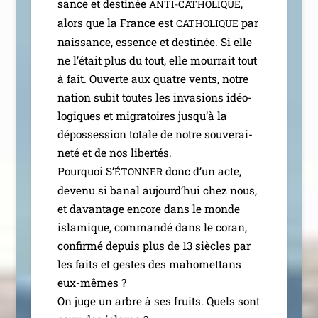
sance et des­ti­née
,
ANTI-CATHOLIQUE
alors que la France est
par
CATHOLIQUE
nais­sance, essence et des­ti­née. Si elle
ne l’é­tait plus du tout, elle mour­rait tout
à fait. Ouverte aux quatre vents, notre
nation subit toutes les inva­sions idéo­
lo­giques et migra­toires jus­qu’à la
dépos­ses­sion totale de notre sou­ve­rai­
ne­té et de nos liber­tés.
Pourquoi S’
donc d’un acte,
ÉTONNER
deve­nu si banal aujourd’­hui chez nous,
et davan­tage encore dans le monde
isla­mique, com­man­dé dans le coran,
confir­mé depuis plus de 13 siècles par
les faits et gestes des maho­met­tans
eux-mêmes ?
On juge un arbre à ses fruits. Quels sont