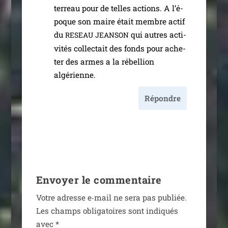
ter­reau pour de telles actions. A l’é­
poque son maire était membre actif
du
qui autres acti­
RESEAU
JEANSON
vi­tés col­lec­tait des fonds pour ache­
ter des armes a la rébel­lion
algérienne.
Répondre
Envoyer le commentaire
Votre adresse e‑mail ne sera pas publiée.
Les champs obli­ga­toires sont indi­qués
avec
*