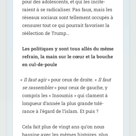
pour des ado­les­cents, et qui les inci­te­
raient à se radi­ca­li­ser. Pas faux, mais les
réseaux sociaux sont tel­le­ment occu­pés à
cen­su­rer tout ce qui pour­rait favo­ri­ser la
réélec­tion de Trump…
Les poli­tiques y sont tous allés du même
refrain, la main sur le cœur et la bouche
en cul-de-poule
«
Il faut agir
» pour ceux de droite. «
Il faut
se ras­sem­bler
» pour ceux de gauche, y
com­pris les « Insoumis » qui clament à
lon­gueur d’an­née la plus grande tolé­
rance à l’é­gard de l’is­lam. Et puis ?
Cela fait plus de vingt ans qu’on nous
bas­sine avec les mêmes his­toires, plus