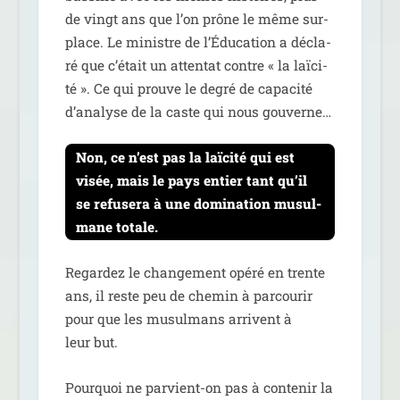
de vingt ans que l’on prône le même sur-
place. Le ministre de l’Éducation a décla­
ré que c’é­tait un atten­tat contre « la laï­ci­
té ». Ce qui prouve le degré de capa­ci­té
d’a­na­lyse de la caste qui nous gouverne…
Non, ce n’est pas la laï­ci­té qui est
visée, mais le pays entier tant qu’il
se refu­se­ra à une domi­na­tion musul­
mane totale.
Regardez le chan­ge­ment opé­ré en trente
ans, il reste peu de che­min à par­cou­rir
pour que les musul­mans arrivent à
leur but.
Pourquoi ne par­vient-on pas à conte­nir la