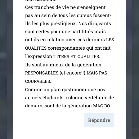
Ces tranches de vie ne s’en­seignent
pas au sein de tous les cur­sus fussent-
ils les plus pres­ti­gieux. Nos diri­geants
sont certes pour une part titrés mais
ont ils en rela­tion avec ces der­niers
LES
cor­res­pon­dantes qui ont fait
QUALITES
l’ex­pres­sion
.
TITRES
ET
QUALITES
Ils sont au mieux de la géné­ra­tion
(et encore!!)
RESPONSABLES
MAIS
PAS
.
COUPABLES
Comme au plan gas­tro­no­mique nos
actuels étu­diants, colonne ver­té­brale de
demain, sont de la géné­ra­tion
MAC
DO
Répondre