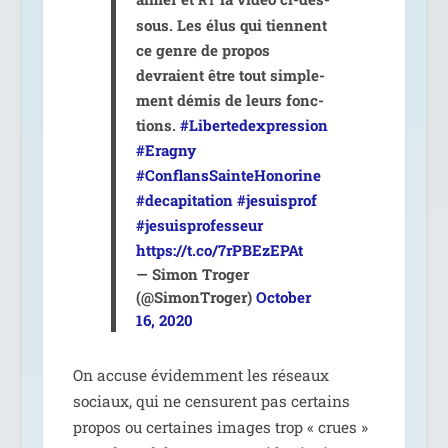
RT
sous. Les élus qui tiennent
ce genre de pro­pos
devraient être tout sim­ple­
ment démis de leurs fonc­
tions.
#Libertedexpression
#Eragny
#ConflansSainteHonorine
#deca­pi­ta­tion
#jesuis­prof
#jesuis­pro­fes­seur
https://t.co/7rPBEzEPAt
— Simon Troger
(@SimonTroger)
October
16, 2020
On accuse évi­dem­ment les réseaux
sociaux, qui ne cen­surent pas cer­tains
pro­pos ou cer­taines images trop « crues »