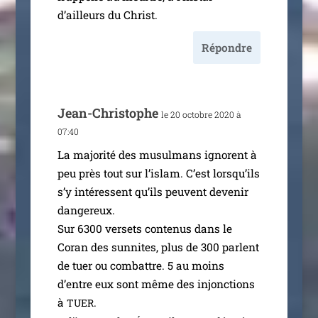
d’ailleurs du Christ.
Répondre
Jean-Christophe
le 20 octobre 2020 à
07:40
La majo­ri­té des musul­mans ignorent à
peu près tout sur l’is­lam. C’est lors­qu’ils
s’y inté­ressent qu’ils peuvent deve­nir
dan­ge­reux.
Sur 6300 ver­sets conte­nus dans le
Coran des sun­nites, plus de 300 parlent
de tuer ou com­battre. 5 au moins
d’entre eux sont même des injonc­tions
à
.
TUER