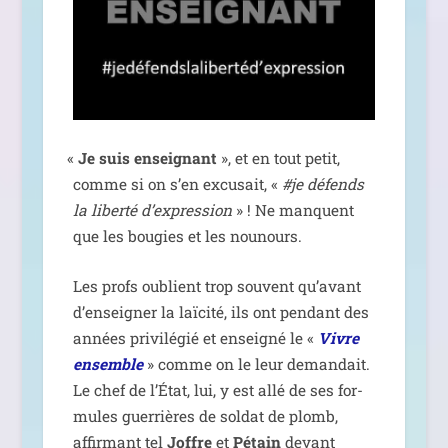
«
Je suis ensei­gnant
», et en tout petit,
comme si on s’en excu­sait, «
#je défends
la liber­té d’ex­pres­sion
» ! Ne manquent
que les bou­gies et les nounours.
Les profs oublient trop sou­vent qu’a­vant
d’en­sei­gner la laï­ci­té, ils ont pen­dant des
années pri­vi­lé­gié et ensei­gné le «
Vivre
ensemble
» comme on le leur deman­dait.
Le chef de l’État, lui, y est allé de ses for­
mules guer­rières de sol­dat de plomb,
affir­mant tel
Joffre
et
Pétain
devant