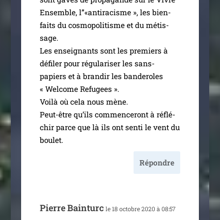
Ensemble, l”«antiracisme », les bien­
faits du cos­mo­po­li­tisme et du métis­
sage.
Les ensei­gnants sont les pre­miers à
défi­ler pour régu­la­ri­ser les sans-
papiers et à bran­dir les ban­de­roles
« Welcome Refugees ».
Voilà où cela nous mène.
Peut-être qu’ils com­men­ce­ront à réflé­
chir parce que là ils ont sen­ti le vent du
boulet.
Répondre
Pierre Bainturc
le 18 octobre 2020 à 08:57