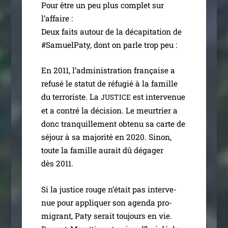
Pour être un peu plus com­plet sur
l’affaire :
Deux faits autour de la déca­pi­ta­tion de
#SamuelPaty, dont on parle trop peu :
En 2011, l’ad­mi­nis­tra­tion fran­çaise a
refu­sé le sta­tut de réfu­gié à la famille
du ter­ro­riste. La
est inter­ve­nue
JUSTICE
et a contré la déci­sion. Le meur­trier a
donc tran­quille­ment obte­nu sa carte de
séjour à sa majo­ri­té en 2020. Sinon,
toute la famille aurait dû déga­ger
dès 2011.
Si la jus­tice rouge n’é­tait pas inter­ve­
nue pour appli­quer son agen­da pro-
migrant, Paty serait tou­jours en vie.