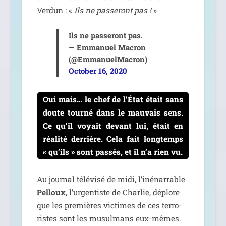
Verdun : «
Ils ne pas­se­ront pas !
»
Ils ne pas­se­ront pas.
— Emmanuel Macron
(@EmmanuelMacron)
October 16, 2020
Oui mais… le chef de l’État était sans
doute tour­né dans le mau­vais sens.
Ce qu’il voyait devant lui, était en
réa­li­té der­rière. Cela fait long­temps
« qu’ils » sont pas­sés, et il n’a rien vu.
Au jour­nal télé­vi­sé de midi, l’i­né­nar­rable
Pelloux
, l’ur­gen­tiste de Charlie, déplore
que les pre­mières vic­times de ces ter­ro­
ristes sont les musul­mans eux-mêmes.