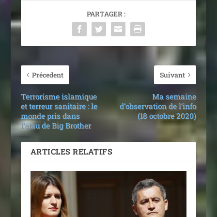
PARTAGER :
Précedent
Suivant
Terrorisme islamique
Ma semaine
et terreur sanitaire : le
d’observation de l’info
monde pris dans
(18 octobre 2020)
l’étau de Big Brother
ARTICLES RELATIFS