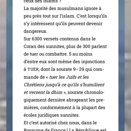
ceux des islams ?
La majo­ri­té des musul­mans ignore à
peu près tout sur l’is­lam. C’est lors­qu’ils
s’y inté­ressent qu’ils peuvent deve­nir
dan­ge­reux.
Sur 6300 ver­sets conte­nus dans le
Coran des sun­nites, plus de 300 parlent
de tuer ou com­battre. 5 au moins
d’entre eux sont même des injonc­tions
à
, dont la sou­rate 9–29 qui com­
TUER
mande de «
tuer les Juifs et les
Chrétiens jus­qu’à ce qu’ils s’hu­mi­lient
et versent la dhim
», sou­rate chro­no­lo­
gi­que­ment der­nière abro­geant les pre­
mières, confor­mé­ment à la plu­part des
écoles juri­diques sun­nites.
Et c’est auto­ri­sé chez nous, dans le
Royaume de France ! La République est