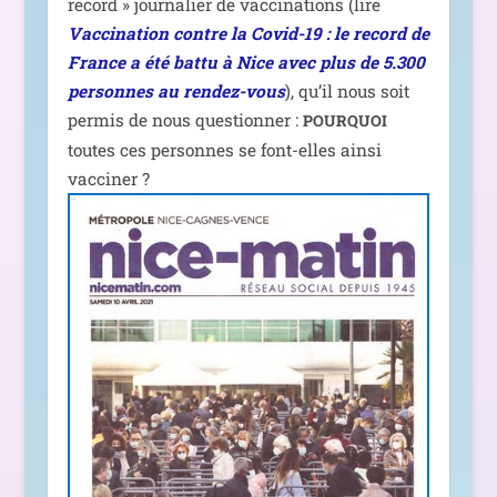
record » jour­na­lier de vac­ci­na­tions (lire
Vaccination contre la Covid-19 : le record de
France a été bat­tu à Nice avec plus de 5.300
per­sonnes au ren­dez-vous
), qu’il nous soit
per­mis de nous ques­tion­ner :
POURQUOI
toutes ces per­sonnes se font-elles ain­si
vacciner ?