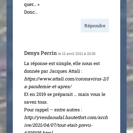
quer… »
Donc…
Répondre
Denys Perrin
le 12 avril 2021 à 20:33
La réponse est simple, elle nous est
don­née par Jacques Attali :
https://www.attali.com/coronavirus‑2/l
a-pandemie-et-apres/
Et en 2019 se pré­pa­rait … mais vous le
savez tous.
Pour rap­pel – entre autres :
http://yvesdaoudal.hautetfort.com/arch
ive/2021/04/07/tout-etait-prevu-
6308195.html