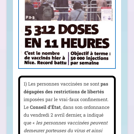
1) Les per­sonnes vac­ci­nées ne sont
pas
déga­gées des res­tric­tions de liber­tés
impo­sées par le vrai-faux confi­ne­ment.
Le
Conseil d’État
, dans son ordon­nance
du ven­dre­di 2 avril der­nier, a indi­qué
que «
les per­sonnes vac­ci­nées peuvent
demeu­rer por­teuses du virus et ain­si