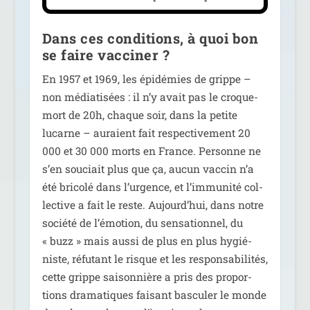
Dans ces conditions, à quoi bon
se faire vacciner ?
En 1957 et 1969, les épi­dé­mies de grippe –
non média­ti­sées : il n’y avait pas le croque-
mort de 20h, chaque soir, dans la petite
lucarne – auraient fait res­pec­ti­ve­ment 20
000 et 30 000 morts en France. Personne ne
s’en sou­ciait plus que ça, aucun vac­cin n’a
été bri­co­lé dans l’urgence, et l’immunité col­
lec­tive a fait le reste. Aujourd’hui, dans notre
socié­té de l’émotion, du sen­sa­tion­nel, du
« buzz » mais aus­si de plus en plus hygié­
niste, réfu­tant le risque et les res­pon­sa­bi­li­tés,
cette grippe sai­son­nière a pris des pro­por­
tions dra­ma­tiques fai­sant bas­cu­ler le monde