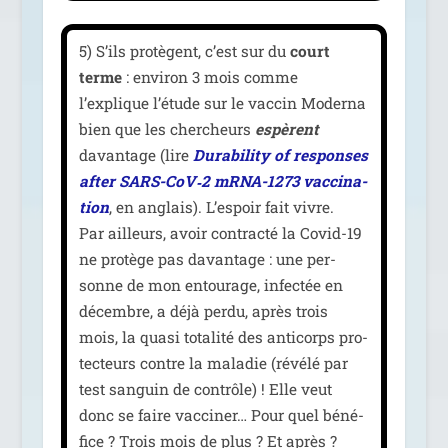
5) S’ils pro­tègent, c’est sur du
court
terme
: envi­ron 3 mois comme
l’explique l’étude sur le vac­cin Moderna
bien que les cher­cheurs
espèrent
davan­tage (lire
Durability of res­ponses
after SARS-CoV‑2 mRNA-1273 vac­ci­na­
tion
, en anglais). L’espoir fait vivre.
Par ailleurs, avoir contrac­té la Covid-19
ne pro­tège pas davan­tage : une per­
sonne de mon entou­rage, infec­tée en
décembre, a déjà per­du, après trois
mois, la qua­si tota­li­té des anti­corps pro­
tec­teurs contre la mala­die (révé­lé par
test san­guin de contrôle) ! Elle veut
donc se faire vac­ci­ner… Pour quel béné­
fice ? Trois mois de plus ? Et après ?