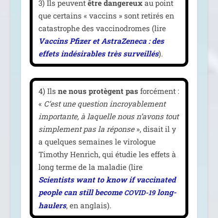
3) Ils peuvent
être dan­ge­reux
au point
que cer­tains « vac­cins » sont reti­rés en
catas­trophe des vac­ci­no­dromes (lire
Vaccins Pfizer et AstraZeneca : des
effets indé­si­rables très sur­veillés
).
4) Ils
ne nous pro­tègent pas
for­cé­ment :
«
C’est une ques­tion incroya­ble­ment
impor­tante, à laquelle nous n’avons tout
sim­ple­ment pas la réponse
», disait il y
a quelques semaines le viro­logue
Timothy Henrich, qui étu­die les effets à
long terme de la mala­die (lire
Scientists want to know if vac­ci­na­ted
people can still become
long-
COVID-19
hau­lers
, en anglais).