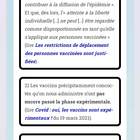
contri­buer à la dif­fu­sion de l’épidémie
».
Et que, dès lors, l’«
atteinte à la liber­té
indi­vi­duelle
[…]
ne peut
[…]
être regar­dée
comme dis­pro­por­tion­née en tant qu’elle
s’applique aux per­sonnes vac­ci­nées
»
(lire
Les res­tric­tions de dépla­ce­ment
des per­sonnes vac­ci­nées sont jus­ti­
fiées
).
2) Les vac­cins pré­ci­pi­tam­ment concoc­
tés qu’on nous admi­nistre n’ont
pas
encore pas­sé la phase expé­ri­men­tale
,
(lire
Covid : oui, les vac­cins sont expé­
ri­men­taux !
du 19 mars 2021).