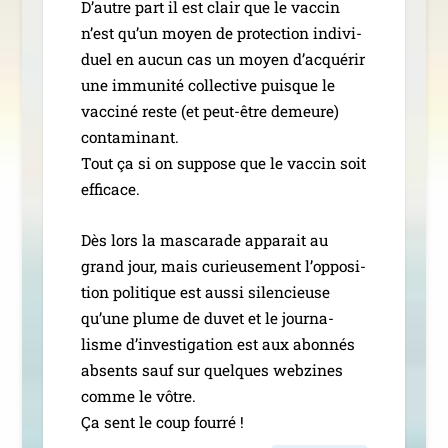
D’autre part il est clair que le vac­cin
n’est qu’un moyen de pro­tec­tion indi­vi­
duel en aucun cas un moyen d’ac­qué­rir
une immu­ni­té col­lec­tive puisque le
vac­ci­né reste (et peut-être demeure)
conta­mi­nant.
Tout ça si on sup­pose que le vac­cin soit
efficace.
Dès lors la mas­ca­rade appa­rait au
grand jour, mais curieu­se­ment l’op­po­si­
tion poli­tique est aus­si silen­cieuse
qu’une plume de duvet et le jour­na­
lisme d’in­ves­ti­ga­tion est aux abon­nés
absents sauf sur quelques web­zines
comme le vôtre.
Ça sent le coup fourré !