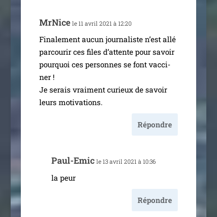
MrNice
le 11 avril 2021 à 12:20
Finalement aucun jour­na­liste n’est allé
par­cou­rir ces files d’at­tente pour savoir
pour­quoi ces per­sonnes se font vac­ci­
ner !
Je serais vrai­ment curieux de savoir
leurs motivations.
Répondre
Paul-Emic
le 13 avril 2021 à 10:36
la peur
Répondre