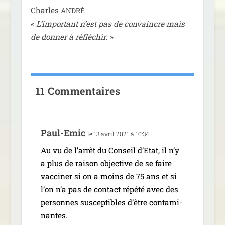
Charles
ANDRÉ
«
L’important n’est pas de convaincre mais
de don­ner à réflé­chir
. »
11 Commentaires
Paul-Emic
le 13 avril 2021 à 10:34
Au vu de l’ar­rêt du Conseil d’Etat, il n’y
a plus de rai­son objec­tive de se faire
vac­ci­ner si on a moins de 75 ans et si
l’on n’a pas de contact répé­té avec des
per­sonnes sus­cep­tibles d’être conta­mi­
nantes.