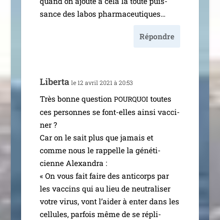
quand on ajoute à cela la toute puis­
sance des labos pharmaceutiques…
Répondre
Liberta
le 12 avril 2021 à 20:53
Très bonne ques­tion
toutes
POURQUOI
ces per­sonnes se font-elles ain­si vac­ci­
ner ?
Car on le sait plus que jamais et
comme nous le rap­pelle la géné­ti­
cienne Alexandra :
« On vous fait faire des anti­corps par
les vac­cins qui au lieu de neu­tra­li­ser
votre virus, vont l’aider à enter dans les
cel­lules, par­fois même de se répli­