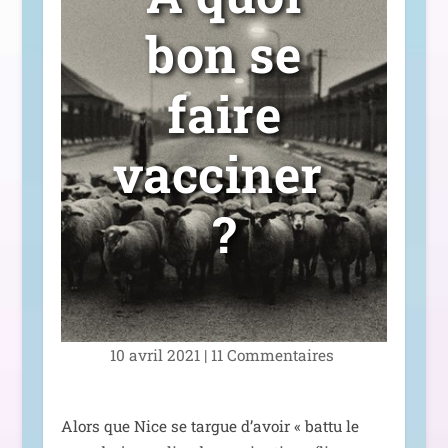
bon se
faire
vacciner
?
10 avril 2021
|
11 Commentaires
Alors que Nice se targue d’a­voir « bat­tu le