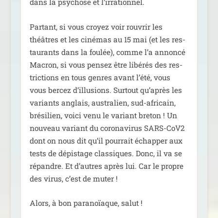
dans la psy­chose et l’irrationnel.
Partant, si vous croyez voir rou­vrir les
théâtres et les ciné­mas au 15 mai (et les res­
tau­rants dans la fou­lée), comme l’a annon­cé
Macron, si vous pen­sez être libé­rés des res­
tric­tions en tous genres avant l’été, vous
vous ber­cez d’illusions. Surtout qu’après les
variants anglais, aus­tra­lien, sud-afri­cain,
bré­si­lien, voi­ci venu le variant bre­ton ! Un
nou­veau variant du coro­na­vi­rus SARS-CoV2
dont on nous dit qu’il pour­rait échap­per aux
tests de dépis­tage clas­siques. Donc, il va se
répandre. Et d’autres après lui. Car le propre
des virus, c’est de muter !
Alors, à bon para­noïaque, salut !