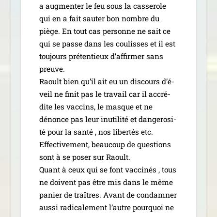
a aug­men­ter le feu sous la cas­se­role
qui en a fait sau­ter bon nombre du
piège. En tout cas per­sonne ne sait ce
qui se passe dans les cou­lisses et il est
tou­jours pré­ten­tieux d’af­fir­mer sans
preuve.
Raoult bien qu’il ait eu un dis­cours d’é­
veil ne finit pas le tra­vail car il accré­
dite les vac­cins, le masque et ne
dénonce pas leur inuti­li­té et dan­ge­ro­si­
té pour la san­té , nos liber­tés etc.
Effectivement, beau­coup de ques­tions
sont à se poser sur Raoult.
Quant à ceux qui se font vac­ci­nés , tous
ne doivent pas être mis dans le même
panier de traîtres. Avant de condam­ner
aus­si radi­ca­le­ment l’autre pour­quoi ne