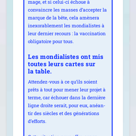
mage, et si celui-ci échoue à
convaincre les masses d’accepter la
marque de la bête, cela amè­ne­ra
inexo­ra­ble­ment les mon­dia­listes à
leur der­nier recours : la vac­ci­na­tion
obli­ga­toire pour tous.
Les mondialistes ont mis
toutes leurs cartes sur
la table.
Attendez-vous à ce qu’ils soient
prêts à tout pour mener leur pro­jet à
terme, car échouer dans la der­nière
ligne droite serait, pour eux, anéan­
tir des siècles et des géné­ra­tions
d’efforts.