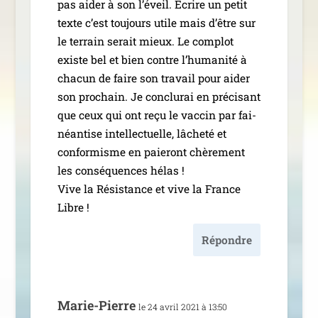
pas aider à son l’é­veil. Ecrire un petit
texte c’est tou­jours utile mais d’être sur
le ter­rain serait mieux. Le com­plot
existe bel et bien contre l’hu­ma­ni­té à
cha­cun de faire son tra­vail pour aider
son pro­chain. Je conclu­rai en pré­ci­sant
que ceux qui ont reçu le vac­cin par fai­
néan­tise intel­lec­tuelle, lâche­té et
confor­misme en paie­ront chè­re­ment
les consé­quences hélas !
Vive la Résistance et vive la France
Libre !
Répondre
Marie-Pierre
le 24 avril 2021 à 13:50