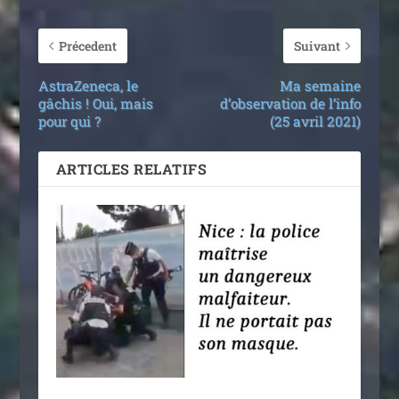
Précedent
Suivant
AstraZeneca, le
Ma semaine
gâchis ! Oui, mais
d’observation de l’info
pour qui ?
(25 avril 2021)
ARTICLES RELATIFS