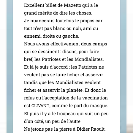
Excellent billet de Mazetto qui a le
grand mérite de dire les choses.
Je nuan­ce­rais tou­te­fois le pro­pos car
tout n’est pas blanc ou noir, ami ou
enne­mi, droite ou gauche.
Nous avons effec­ti­ve­ment deux camps
qui se des­sinent : disons, pour faire
bref, les Patriotes et les Mondialistes.
Et là je suis d’ac­cord : les Patriotes ne
veulent pas se faire ficher et asser­vir
tan­dis que les Mondialistes veulent
ficher et asser­vir la pla­nète. Et donc le
refus ou l’ac­cep­ta­tion de la vac­ci­na­tion
est
, comme le port du masque.
CLIVANT
Et puis il y a le trou­peau qui suit un peu
d’un côté, un peu de l’autre.
Ne jetons pas la pierre à Didier Raoult.