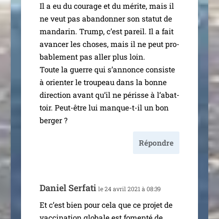
Il a eu du cou­rage et du mérite, mais il
ne veut pas aban­don­ner son sta­tut de
man­da­rin. Trump, c’est pareil. Il a fait
avan­cer les choses, mais il ne peut pro­
ba­ble­ment pas aller plus loin.
Toute la guerre qui s’an­nonce consiste
à orien­ter le trou­peau dans la bonne
direc­tion avant qu’il ne périsse à l’a­bat­
toir. Peut-être lui manque-t-il un bon
berger ?
Répondre
Daniel Serfati
le 24 avril 2021 à 08:39
Et c’est bien pour cela que ce pro­jet de
vac­ci­na­tion glo­bale est fomen­té de