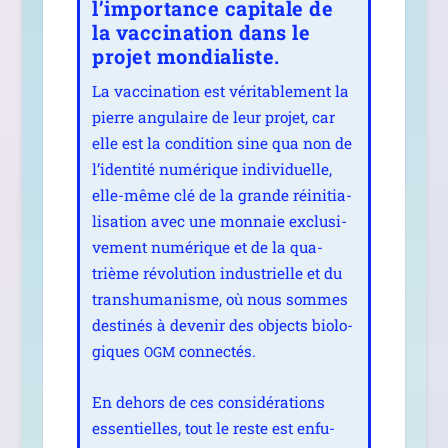
l’importance capitale de
la vaccination dans le
projet mondialiste.
La vac­ci­na­tion est véri­ta­ble­ment la
pierre angu­laire de leur pro­jet, car
elle est la condi­tion sine qua non de
l’identité numé­rique indi­vi­duelle,
elle-même clé de la grande réini­tia­
li­sa­tion avec une mon­naie exclu­si­
ve­ment numé­rique et de la qua­
trième révo­lu­tion indus­trielle et du
trans­hu­ma­nisme, où nous sommes
des­ti­nés à deve­nir des objects bio­lo­
giques
connectés.
OGM
En dehors de ces consi­dé­ra­tions
essen­tielles, tout le reste est enfu­