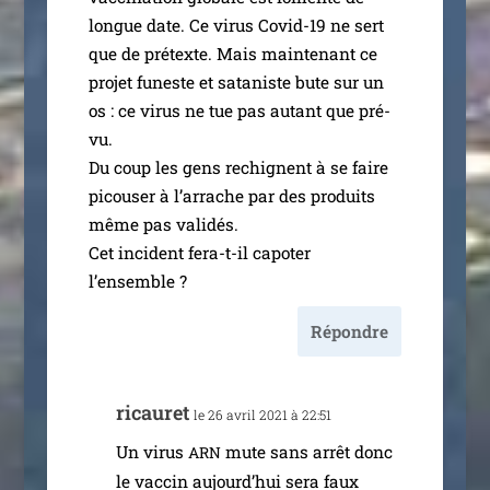
longue date. Ce virus Covid-19 ne sert
que de pré­texte. Mais main­te­nant ce
pro­jet funeste et sata­niste bute sur un
os : ce virus ne tue pas autant que pré­
vu.
Du coup les gens rechignent à se faire
picou­ser à l’ar­rache par des pro­duits
même pas vali­dés.
Cet inci­dent fera-t-il capo­ter
l’ensemble ?
Répondre
ricau­ret
le 26 avril 2021 à 22:51
Un virus
mute sans arrêt donc
ARN
le vac­cin aujourd’hui sera faux