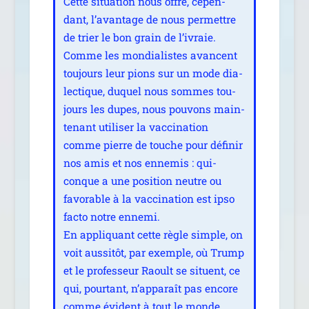
Cette situa­tion nous offre, cepen­
dant, l’avantage de nous per­mettre
de trier le bon grain de l’ivraie.
Comme les mon­dia­listes avancent
tou­jours leur pions sur un mode dia­
lec­tique, duquel nous sommes tou­
jours les dupes, nous pou­vons main­
te­nant uti­li­ser la vac­ci­na­tion
comme pierre de touche pour défi­nir
nos amis et nos enne­mis : qui­
conque a une posi­tion neutre ou
favo­rable à la vac­ci­na­tion est ipso
fac­to notre enne­mi.
En appli­quant cette règle simple, on
voit aus­si­tôt, par exemple, où Trump
et le pro­fes­seur Raoult se situent, ce
qui, pour­tant, n’apparaît pas encore
comme évident à tout le monde.