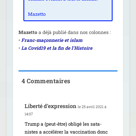
Mazetto
Mazetto
a déjà publié dans nos colonnes :
•
Franc-maçon­ne­rie et islam
•
La Covid19 et la fin de l’Histoire
4 Commentaires
Liberté d’ex­pres­sion
le 25 avril 2021 à
14:07
Trump a (peut-être) obli­gé les sata­
nistes a accé­lé­rer la vac­ci­na­tion donc