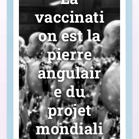
vaccinati
on est la
pierre
angulair
e du
projet
mondiali