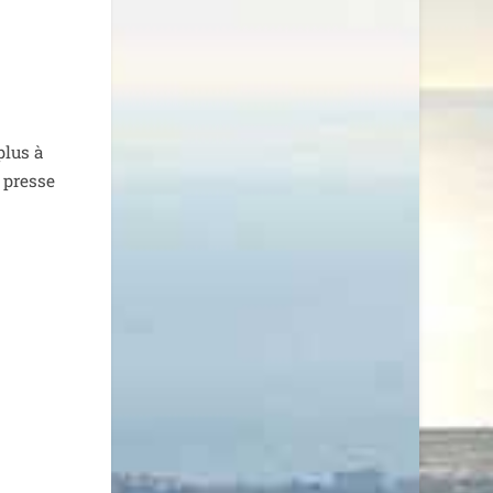
plus à
a presse