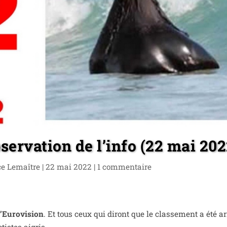
ervation de l’info (22 mai 202
ce Lemaître
|
22 mai 2022
|
1 com­men­taire
l’Eurovision
. Et tous ceux qui diront que le clas­se­ment a été ar