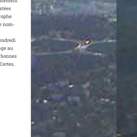
­te­ment
s­tées
trophe
 de nom­
n­dre­di
age au
s bonnes
 Certes,