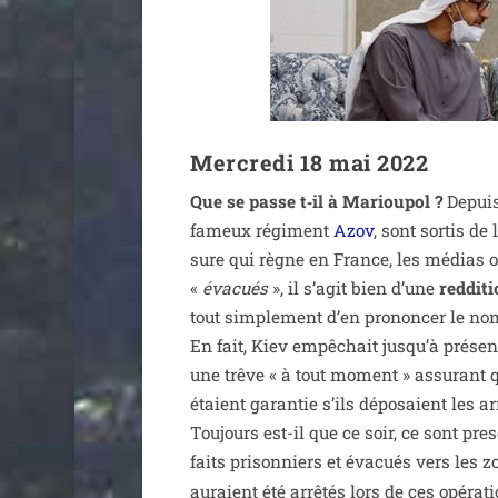
Mercredi 18 mai 2022
Que se passe t‑il à Marioupol ?
Depuis 
fameux régi­ment
Azov
, sont sor­tis d
sure qui règne en France, les médias on
«
éva­cués
», il s’a­git bien d’une
red­di­t
tout sim­ple­ment d’en pro­non­cer le no
En fait, Kiev empê­chait jus­qu’à pré­sen
une trêve « à tout moment » assu­rant qu
étaient garan­tie s’ils dépo­saient les a
Toujours est-il que ce soir, ce sont pre
faits pri­son­niers et éva­cués vers les 
auraient été arrê­tés lors de ces opé­ra