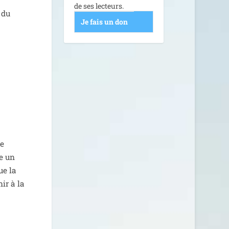
de ses lecteurs.
 du
Je fais un don
ve
re un
ue la
nir à la