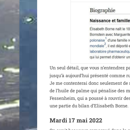
Un seul détail, que vous n’en­ten­drez p
jus­qu’à aujourd’­hui pré­sen­té comme ru
Je me conten­te­rai donc seule­ment de r
de l’huile de palme qui péna­lise des mil­l
Fessenheim, qui a pous­sé à rou­vrir des
une par­tie du bilan d’Elisabeth Borne.
Mardi 17 mai 2022