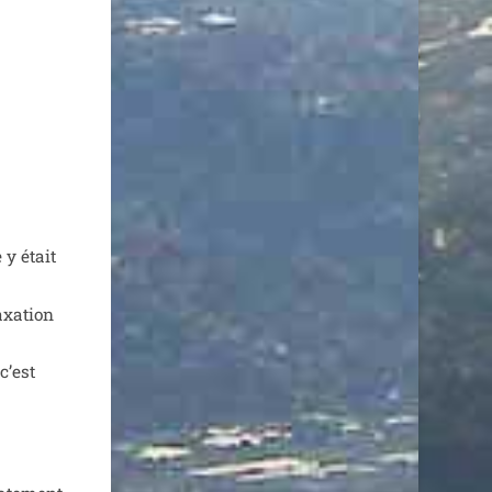
 y était
axa­tion
c’est