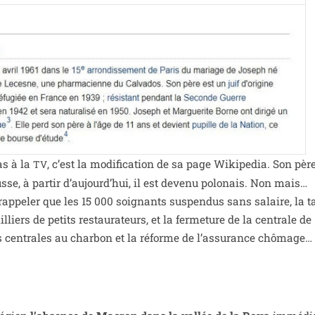
as à la
, c’est la modi­fi­ca­tion de sa page Wikipedia. Son père
TV
sse, à par­tir d’au­jourd’­hui, il est deve­nu polo­nais. Non mais…
ap­pe­ler que les 15 000 soi­gnants sus­pen­dus sans salaire, la t
iers de petits res­tau­ra­teurs, et la fer­me­ture de la cen­trale de
 cen­trales au char­bon et la réforme de l’as­su­rance chô­mage… 