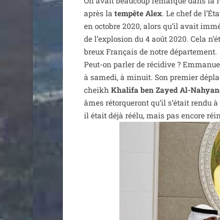
On avait beau­coup remar­qué dans la 
après la
tem­pête Alex
. Le chef de l’É
en octobre 2020, alors qu’il avait immé
de l’ex­plo­sion du 4 août 2020. Cela n’é
breux Français de notre dépar­te­ment.
Peut-on par­ler de réci­dive ? Emmanue
à same­di, à minuit. Son pre­mier dépl
cheikh
Khalifa ben Zayed Al-Nahyan
âmes rétor­que­ront qu’il s’é­tait ren­du
il était déjà réélu, mais pas encore réi