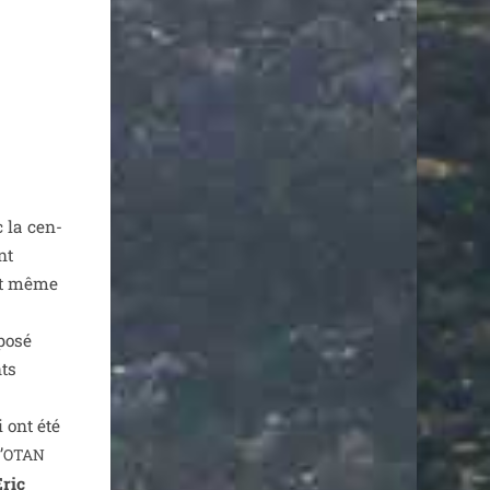
c la cen­
nt
 et même
po­sé
nts
i ont été
’
OTAN
Eric