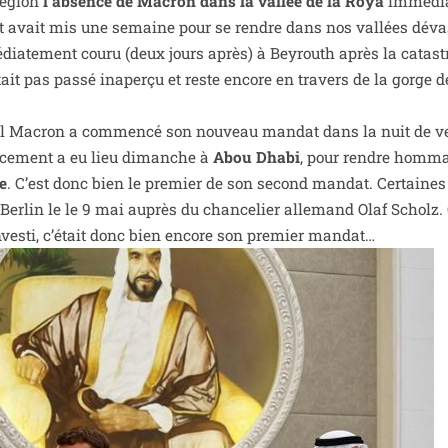
région
l’ab­sence de Macron dans la val­lée de la Roya
immé­dia
tat avait mis une semaine pour se rendre dans nos val­lées déva
­dia­te­ment cou­ru (deux jours après) à Beyrouth après la catas­
­tait pas pas­sé inaper­çu et reste encore en tra­vers de la gorge
l Macron a com­men­cé son nou­veau man­dat dans la nuit de ve
a­ce­ment a eu lieu dimanche à
Abou Dhabi
, pour rendre hom­m
e
. C’est donc bien le pre­mier de son second man­dat. Certaine
 à Berlin le le 9 mai auprès du chan­ce­lier alle­mand Olaf Scholz.
n­ves­ti, c’é­tait donc bien encore son pre­mier mandat…