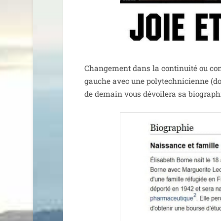
Changement dans la conti­nui­té ou cont
gauche avec une poly­tech­ni­cienne (don
de demain vous dévoi­le­ra sa bio­gra­p