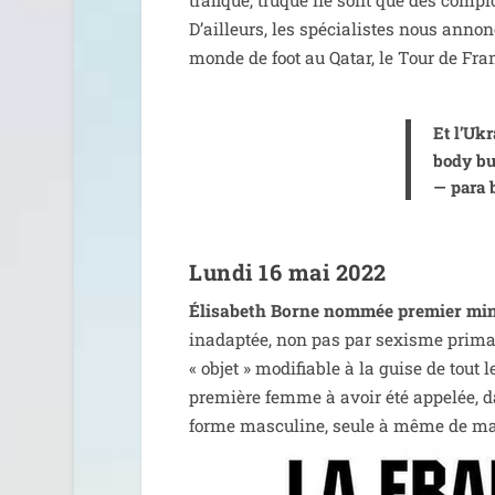
tra­fi­qué, tru­qué ne sont que des com­plo
D’ailleurs, les spé­cia­listes nous ann
monde de foot au Qatar, le Tour de Fra
Et l’Uk
body bu
— para 
Lundi 16 mai 2022
Élisabeth Borne nom­mée pre­mier min
inadap­tée, non pas par sexisme pri­mai
« objet » modi­fiable à la guise de tout l
pre­mière femme à avoir été appe­lée, dan
forme mas­cu­line, seule à même de mar­