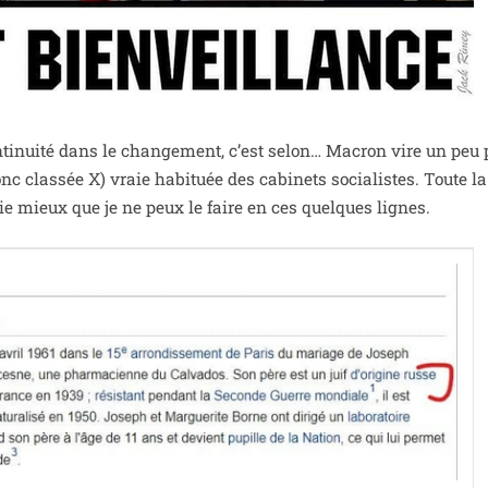
i­nui­té dans le chan­ge­ment, c’est selon… Macron vire un peu 
c clas­sée X) vraie habi­tuée des cabi­nets socia­listes. Toute l
hie mieux que je ne peux le faire en ces quelques lignes.