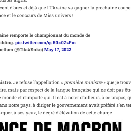
­tistes aigris.
oncent d’ores et déjà que l’Ukraine va gagner la pro­chaine coupe
nce et le concours de Miss univers !
raine rem­porte le cham­pion­nat du monde de
il­ding.
pic.twitter.com/qsR0x0ZzPm
bel­lum (@TitakEnko)
May 17, 2022
istre
. Je refuse l’ap­pel­la­tion «
pre­mière ministre
» que je trou
re, mais par res­pect de la langue fran­çaise qui ne doit pas êt
e monde et n’im­porte qui. Il est à noter d’ailleurs, à ce pro­pos, q
s notre pays, à diri­ger le gou­ver­ne­ment avait pré­fé­ré s’en te
quer, à ses yeux, le degré d’élévation de cette charge.