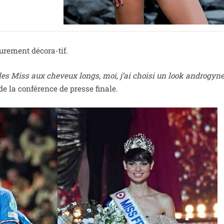
pure­ment décora-tif.
les Miss aux che­veux longs, moi, j’ai choi­si un look andro­gyn
 de la confé­rence de presse finale.