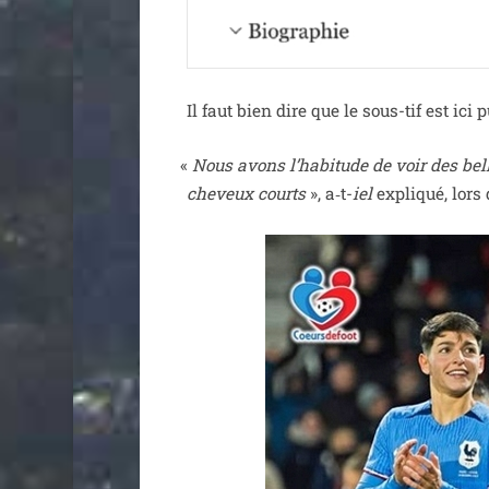
Il faut bien dire que le sous-tif est ici 
«
Nous avons l’ha­bi­tude de voir des bel
che­veux courts
», a‑t-
iel
expli­qué, lors