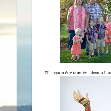
• Elle pour­ra être
tatouée
, lais­sant li