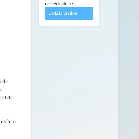
de ses lecteurs.
Je fais un don
s de
se
ent de
ans leur