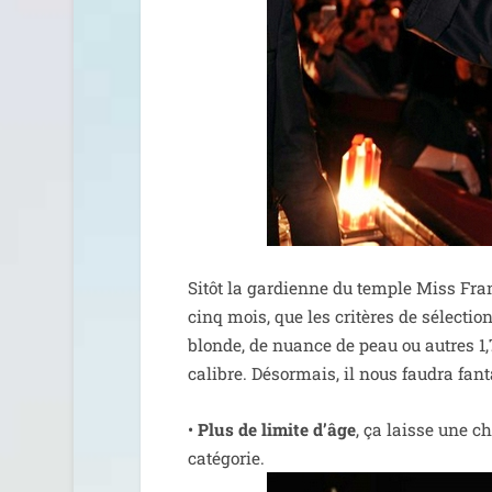
Sitôt la gar­dienne du temple Miss Fra
cinq mois, que les cri­tères de sélec­tio
blonde, de nuance de peau ou autres 1,
calibre. Désormais, il nous fau­dra fan­
•
Plus de limite d’âge
, ça laisse une c
catégorie.