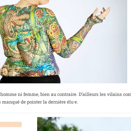
i homme ni femme, bien au contraire. D’ailleurs les vilains com
 man­qué de poin­ter la der­nière élu·e.