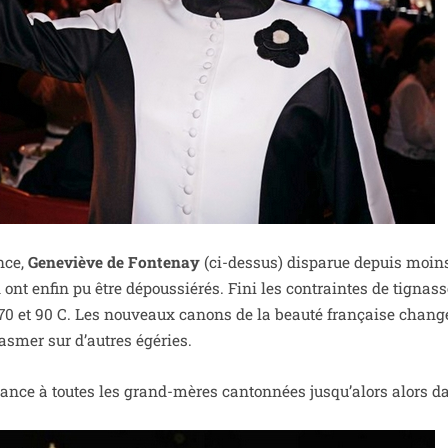
nce,
Geneviève de Fontenay
(ci-des­sus) dis­pa­rue depuis moin
n ont enfin pu être dépous­sié­rés. Fini les contraintes de tignas
70 et 90 C. Les nou­veaux canons de la beau­té fran­çaise chang
tas­mer sur d’autres égéries.
hance à toutes les grand-mères can­ton­nées jus­qu’a­lors alors d