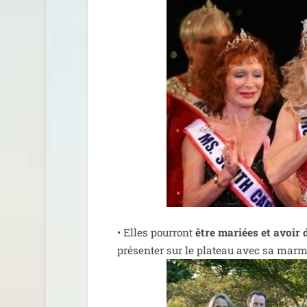
• Elles pour­ront
être mariées et avoir 
pré­sen­ter sur le pla­teau avec sa marm