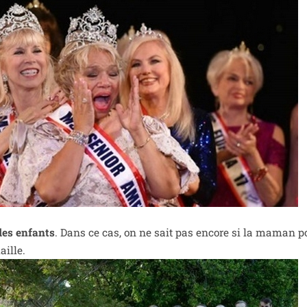
des enfants
. Dans ce cas, on ne sait pas encore si la maman po
aille.