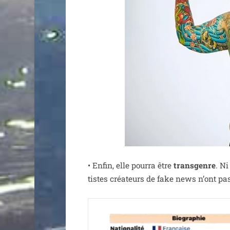
• Enfin, elle pour­ra être
trans­genre
. N
tistes créa­teurs de fake news n’ont pas