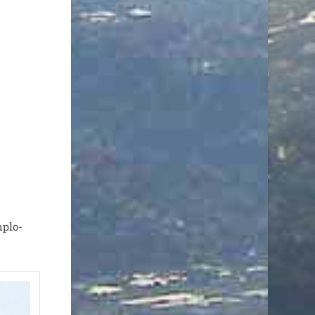
­plo­