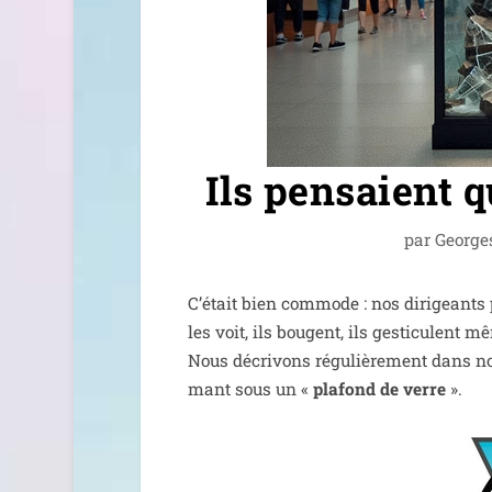
Ils pensaient 
par
George
C’était bien com­mode : nos diri­geants 
les voit, ils bougent, ils ges­ti­culent 
Nous décri­vons régu­liè­re­ment dans nos
mant sous un «
pla­fond de verre
».