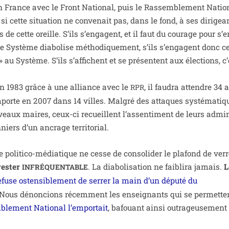
é en France avec le Front National, puis le Rassemblement Natio
si cette situa­tion ne conve­nait pas, dans le fond, à ses diri­gea
de cette oreille. S’ils s’en­gagent, et il faut du cou­rage pour s’e
ystème dia­bo­lise métho­di­que­ment, s’ils s’en­gagent donc ce
es » au Système. S’ils s’af­fichent et se pré­sentent aux élec­tions, c
en 1983 grâce à une alliance avec le
, il fau­dra attendre 34
RPR
emporte en 2007 dans 14 villes. Malgré des attaques sys­té­ma­ti
eaux maires, ceux-ci recueillent l’as­sen­ti­ment de leurs admi­n
­niers d’un ancrage territorial.
 poli­ti­co-média­tique ne cesse de conso­li­der le pla­fond de ver
es­ter
. La dia­bo­li­sa­tion ne fai­bli­ra jamais.
L
INFRÉQUENTABLE
efuse osten­si­ble­ment de ser­rer la main d’un dépu­té du
 Nous dénon­cions récem­ment les ensei­gnants qui se per­mette
emblement National l’emportait
, bafouant ain­si outra­geu­se­ment 