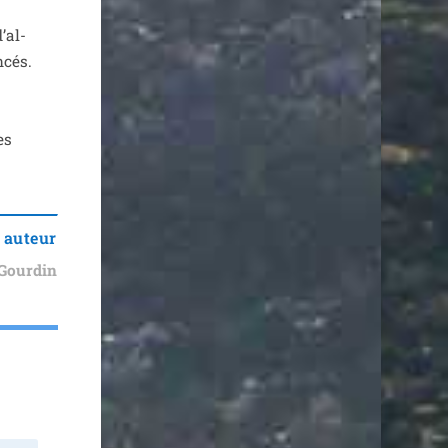
’al­
­cés.
es
 auteur
Gourdin