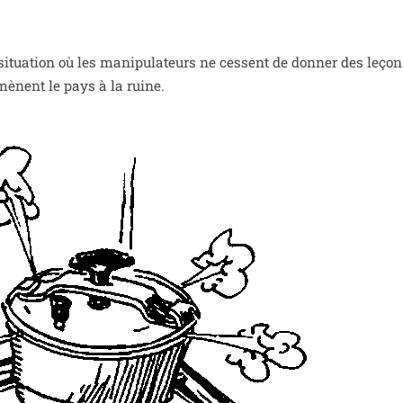
 situa­tion où les mani­pu­la­teurs ne cessent de don­ner des leço
 mènent le pays à la ruine.