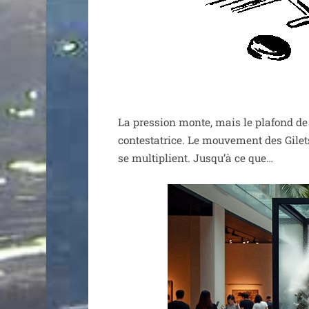
La pres­sion monte, mais le pla­fond de 
contes­ta­trice. Le mou­ve­ment des Gilet
se mul­ti­plient. Jusqu’à ce que…