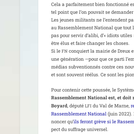
Cela a par­fai­te­ment bien fonc­tion­n
tel point que l’on pou­vait se deman­der 
Les jeunes mili­tants ne l’en­tendent pas 
au Rassemblement National que tout le S
pas pour ser­vir d’a­li­bi, d’« idiots util
être élus et faire chan­ger les choses.
Si le
conquiert la mai­rie de Dreux 
FN
une géné­ra­tion —pour que ce par­ti l’
médias sub­ven­tion­nés contre ces nou­v
et sont sou­vent réélus. Ce sont les pion
Pour conte­nir cette pous­sée, le Système
Rassemblement National est, et doit r
Boyard
, dépu­té
du Val de Marne,
r
LFI
Rassemblement National
(juin 2022).
non­cer qu’
ils feront grève si le Rass
pect du suf­frage universel.