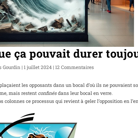
que ça pouvait durer toujo
s Gourdin
|
1 juillet 2024
|
12 Commentaires
pla­çaient les oppo­sants dans un bocal d’où ils ne pou­vaient sor
même, mais res­tent
confi­nés
dans leur bocal en verre.
 colonnes ce pro­ces­sus qui revient à geler l’op­po­si­tion en l’en