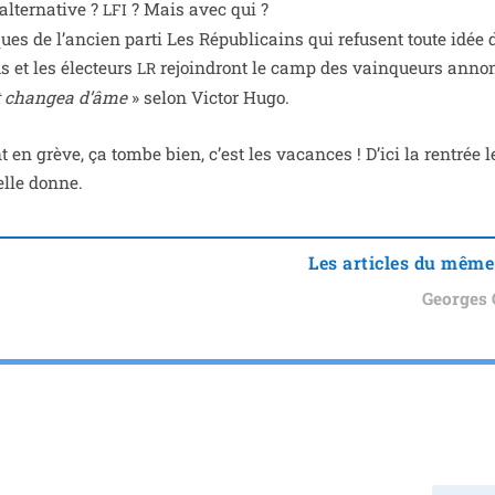
l­ter­na­tive ?
? Mais avec qui ?
LFI
ues de l’an­cien par­ti Les Républicains qui refusent toute idée d
lus et les élec­teurs
rejoin­dront le camp des vain­queurs annon
LR
t chan­gea d’âme
» selon Victor Hugo.
t en grève, ça tombe bien, c’est les vacances ! D’ici la ren­trée l
velle donne.
Les articles du même
Georges 