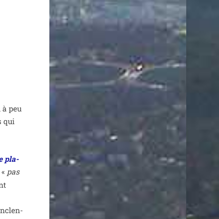
u à peu
s qui
e pla­
 «
pas
nt
nclen­