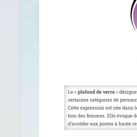
Le «
pla­fond de verre
» désigne 
cer­taines caté­go­ries de per­so
Cette expres­sion est née dans 
tion des femmes. Elle évoque d
d’accéder aux postes à haute res­