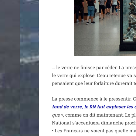
… le verre ne finisse par céder. La pres
le verre qui explose. L’eau rete­nue va s
pen­saient que leur for­fai­ture dure­rait 
La presse com­mence à le pres­sen­tir. C
fond de verre, le
fait explo­ser les
RN
que
», comme on dit main­te­nant. Le p
National s’ac­cen­tue­ra dimanche pro­ch
• Les Français ne voient pas quelle majo­