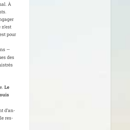
nal. À
nts.
n­ga­ger
 n’est
’est pour
 ans —
ques des
is­trés
re.
Le
ouis
nt d’an­
le res­