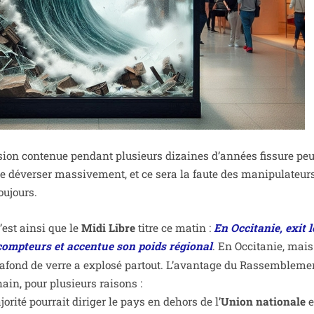
­sion conte­nue pen­dant plu­sieurs dizaines d’an­nées fis­sure pe
e déver­ser mas­si­ve­ment, et ce sera la faute des mani­pu­la­teur
toujours.
’est ain­si que le
Midi Libre
titre ce matin :
En Occitanie, exit l
 comp­teurs et accen­tue son poids régio­nal
. En Occitanie, mais
la­fond de verre a explo­sé par­tout. L’avantage du Rassembleme
ain, pour plu­sieurs rai­sons :
ri­té pour­rait diri­ger le pays en dehors de l’
Union natio­nale
e