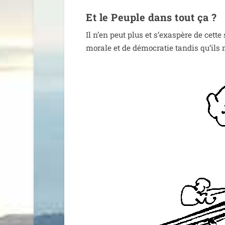
Et le Peuple dans tout ça ?
Il n’en peut plus et s’exas­père de cette
morale et de démo­cra­tie tan­dis qu’ils