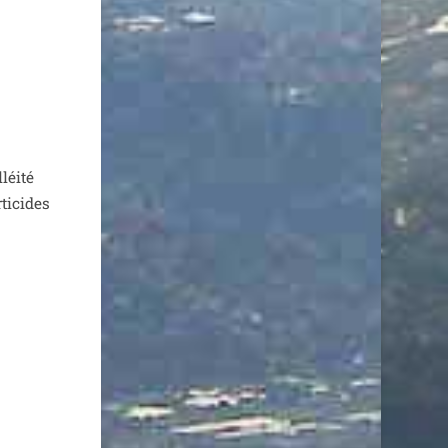
éi­té
ti­cides