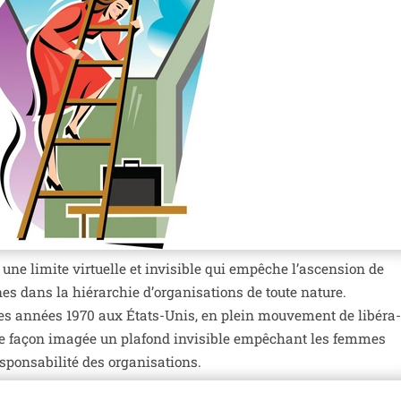
une limite vir­tuelle et invi­sible qui empêche l’ascension de
nnes dans la hié­rar­chie d’organisations de toute nature.
les années 1970 aux États-Unis, en plein mou­ve­ment de libé­ra
e façon ima­gée un pla­fond invi­sible empê­chant les femmes
pon­sa­bi­li­té des organisations.