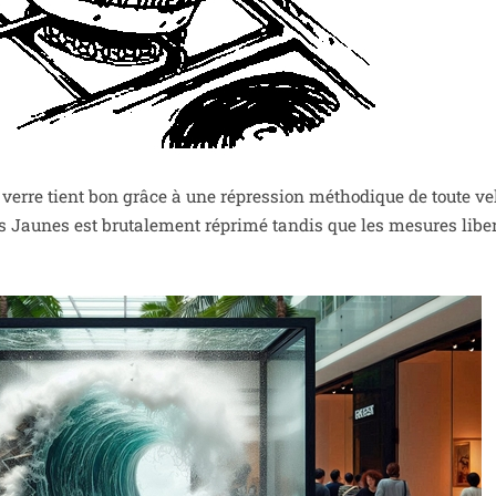
verre tient bon grâce à une répres­sion métho­dique de toute vel­l
s Jaunes est bru­ta­le­ment répri­mé tan­dis que les mesures liber­