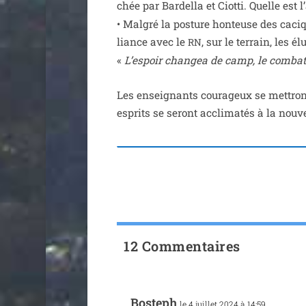
chée par Bardella et Ciotti. Quelle est l’a
• Malgré la pos­ture hon­teuse des caciq
liance avec le
, sur le ter­rain, les é
RN
«
L’espoir chan­gea de camp, le com­ba
Les ensei­gnants cou­ra­geux se met­tron
esprits se seront accli­ma­tés à la nou­
12 Commentaires
Bosteph
le 4 juillet 2024 à 14:59