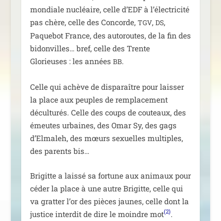
mon­diale nucléaire, celle d’EDF à l’élec­tri­ci­té
pas chère, celle des Concorde,
,
,
TGV
DS
Paquebot France, des auto­routes, de la fin des
bidon­villes… bref, celle des Trente
Glorieuses : les années
.
BB
Celle qui achève de dis­pa­raître pour lais­ser
la place aux peuples de rem­pla­ce­ment
décul­tu­rés. Celle des coups de cou­teaux, des
émeutes urbaines, des Omar Sy, des gags
d’Elmaleh, des mœurs sexuelles mul­tiples,
des parents bis…
Brigitte a lais­sé sa for­tune aux ani­maux pour
céder la place à une autre Brigitte, celle qui
va grat­ter l’or des pièces jaunes, celle dont la
(2)
jus­tice inter­dit de dire le moindre mot
.