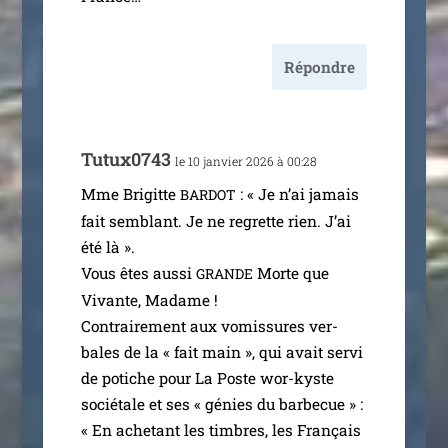
Répondre
Tutux0743
le 10 jan­vier 2026 à 00:28
Mme Brigitte
: « Je n’ai jamais
BARDOT
fait sem­blant. Je ne regrette rien. J’ai
été là ».
Vous êtes aus­si
Morte que
GRANDE
Vivante, Madame !
Contrairement aux vomis­sures ver­
bales de la « fait main », qui avait ser­vi
de potiche pour La Poste wor-kyste
socié­tale et ses « génies du bar­be­cue » :
« En ache­tant les timbres, les Français