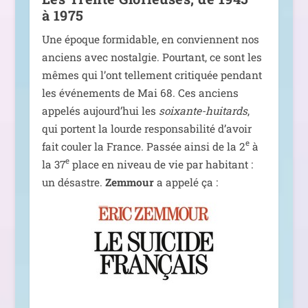
à 1975
Une époque for­mi­dable, en conviennent nos
anciens avec nos­tal­gie. Pourtant, ce sont les
mêmes qui l’ont tel­le­ment cri­ti­quée pen­dant
les évé­ne­ments de Mai 68. Ces anciens
appe­lés aujourd’­hui les
soixante-hui­tards
,
qui portent la lourde res­pon­sa­bi­li­té d’a­voir
e
fait cou­ler la France. Passée ain­si de la 2
à
e
la 37
place en niveau de vie par habi­tant :
un désastre.
Zemmour
a appe­lé ça :