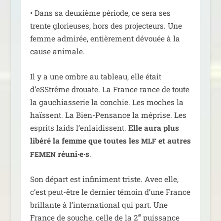
• Dans sa deuxième période, ce sera ses
trente glo­rieuses, hors des pro­jec­teurs. Une
femme admi­rée, entiè­re­ment dévouée à la
cause animale.
Il y a une ombre au tableau, elle était
d’eSStrême drouate. La France rance de toute
la gau­chias­se­rie la conchie. Les moches la
haïssent. La Bien-Pensance la méprise. Les
esprits laids l’en­lai­dissent.
Elle aura plus
libé­ré la femme que toutes les
et autres
MLF
réuni·e·s
.
FEMEN
Son départ est infi­ni­ment triste. Avec elle,
c’est peut-être le der­nier témoin d’une France
brillante à l’in­ter­na­tio­nal qui part. Une
e
France de souche, celle de la 2
puis­sance