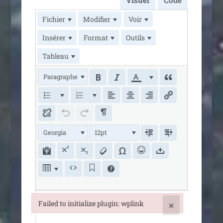
Fichier
Modifier
Voir
Insérer
Format
Outils
Tableau
Paragraphe
Georgia
12pt
Failed to initialize plugin: wplink
×
Failed to initialize plugin: wplink