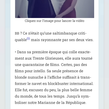
Cliquez sur l’i­mage pour lan­cer la vidéo
? Ce n’é­tait qu’une sal­tim­banque cri­ti­
BB
(1)
quable
mais rayon­nante par ses deux vies.
• Dans sa pre­mière époque qui colle exac­te­
ment aux Trente Glorieuses, elle aura tour­né
une qua­ran­taine de films. Certes, pas des
films pour intel­lo. Sa seule pré­sence de
blonde nunuche à l’af­fiche suf­fi­sait à trans­
for­mer le navet en block­bus­ter inter­na­tio­nal.
Elle fut, excu­sez du peu, la plus belle femme
du monde, de tous les temps. Jusqu’à sym­
bo­li­ser notre Marianne de la République.