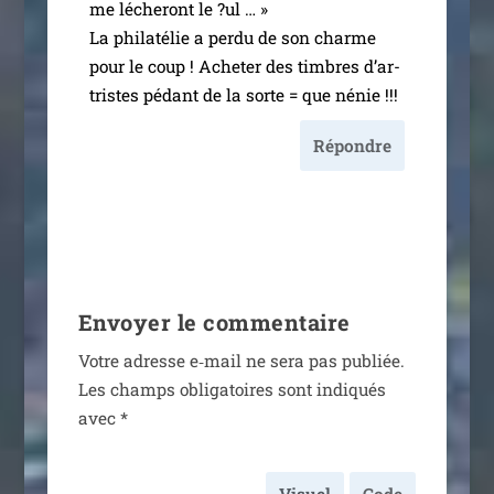
me léche­ront le ?ul … »
La phi­la­té­lie a per­du de son charme
pour le coup ! Acheter des timbres d’ar­
tristes pédant de la sorte = que nénie !!!
Répondre
Envoyer le commentaire
Votre adresse e‑mail ne sera pas publiée.
Les champs obli­ga­toires sont indi­qués
avec
*
Visuel
Code