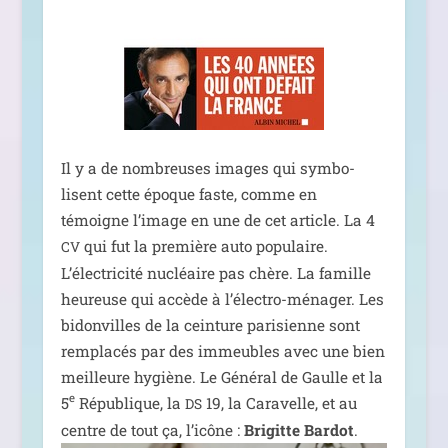
Il y a de nom­breuses images qui sym­bo­
lisent cette époque faste, comme en
témoigne l’i­mage en une de cet article. La 4
qui fut la pre­mière auto popu­laire.
CV
L’électricité nucléaire pas chère. La famille
heu­reuse qui accède à l’élec­tro-ména­ger. Les
bidon­villes de la cein­ture pari­sienne sont
rem­pla­cés par des immeubles avec une bien
meilleure hygiène. Le Général de Gaulle et la
e
5
République, la
19, la Caravelle, et au
DS
centre de tout ça, l’i­cône :
Brigitte Bardot
.