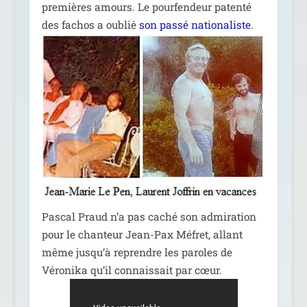
pre­mières amours. Le pour­fen­deur paten­té
des fachos a oublié
son pas­sé natio­na­liste
.
Pascal Praud n’a pas caché son admi­ra­tion
pour le chan­teur Jean-Pax Méfret, allant
même jus­qu’à reprendre les paroles de
Véronika qu’il connais­sait par cœur.