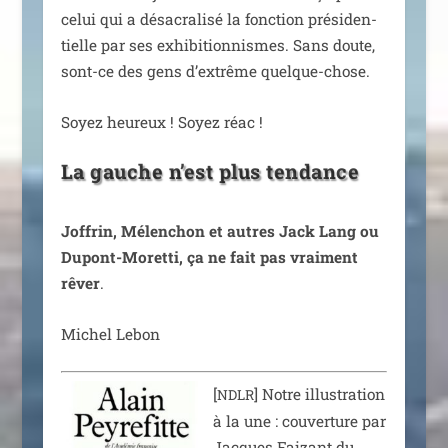
celui qui a désa­cra­li­sé la fonc­tion pré­si­den­
tielle par ses exhi­bi­tion­nismes. Sans doute,
sont-ce des gens d’ex­trême quelque-chose.
Soyez heu­reux ! Soyez réac !
La gauche n’est plus tendance
Joffrin, Mélenchon et autres Jack Lang ou
Dupont-Moretti, ça ne fait pas vrai­ment
rêver
.
Michel Lebon
[
] Notre illus­tra­tion
NDLR
à la une : cou­ver­ture par
Jacques Faizant du