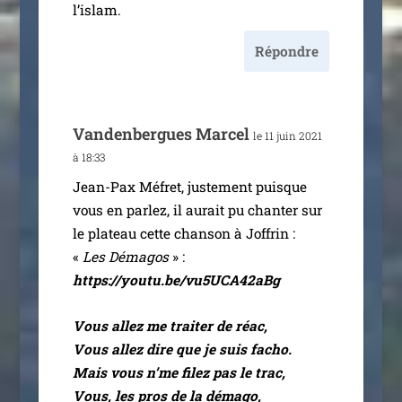
l’islam.
Répondre
Vandenbergues Marcel
le 11 juin 2021
à 18:33
Jean-Pax Méfret, jus­te­ment puisque
vous en par­lez, il aurait pu chan­ter sur
le pla­teau cette chan­son à Joffrin :
«
Les Démagos
» :
https://youtu.be/vu5UCA42aBg
Vous allez me trai­ter de réac,
Vous allez dire que je suis facho.
Mais vous n’me filez pas le trac,
Vous, les pros de la déma­go,