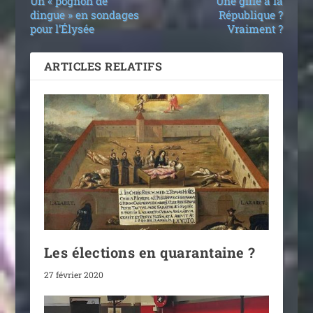
Un « pognon de
Une gifle à la
dingue » en sondages
République ?
pour l’Élysée
Vraiment ?
ARTICLES RELATIFS
Les élections en quarantaine ?
27 février 2020