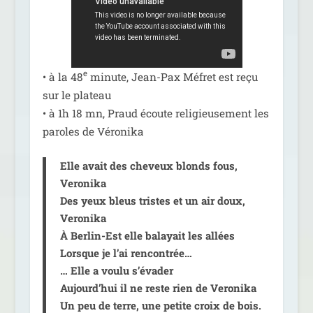
e
• à la 48
minute, Jean-Pax Méfret est reçu
sur le pla­teau
• à 1h 18 mn, Praud écoute reli­gieu­se­ment les
paroles de Véronika
Elle avait des che­veux blonds fous,
Veronika
Des yeux bleus tristes et un air doux,
Veronika
À Berlin-Est elle balayait les allées
Lorsque je l’ai ren­con­trée…
… Elle a vou­lu s’é­va­der
Aujourd’hui il ne reste rien de Veronika
Un peu de terre, une petite croix de bois.