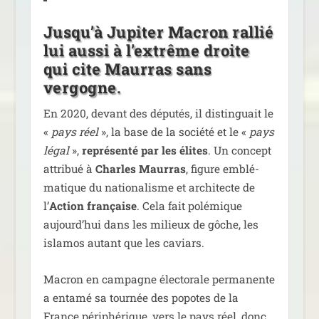
Jusqu’à Jupiter Macron rallié
lui aussi à l’extrême droite
qui cite
Maurras
sans
vergogne.
En 2020, devant des dépu­tés, il dis­tin­guait le
«
pays réel
», la base de la socié­té et le «
pays
légal
»,
repré­sen­té par les élites
. Un concept
attri­bué à
Charles Maurras
, figure emblé­
ma­tique du natio­na­lisme et archi­tecte de
l’
Action fran­çaise
. Cela fait polé­mique
aujourd’­hui dans les milieux de gôche, les
isla­mos autant que les caviars.
Macron en cam­pagne élec­to­rale per­ma­nente
a enta­mé sa tour­née des popotes de la
France péri­phé­rique, vers le pays réel, donc.