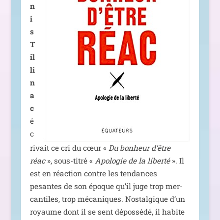
n
i
s
T
il
li
n
a
c
é
c
ri­vait ce cri du cœur «
Du bon­heur d’être
réac
», sous-titré «
Apologie de la liber­té
». Il
est en réac­tion contre les ten­dances
pesantes de son époque qu’il juge trop mer­
can­tiles, trop méca­niques. Nostalgique d’un
royaume dont il se sent dépos­sé­dé, il habite