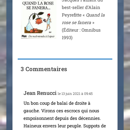
best-sel­ler d’Alain
Peyrefitte «
Quand la
rose se fane­ra
»
(Éditeur : Omnibus
1993)
3 Commentaires
Jean Renucci
le 13 juin 2021 à 09:45
Un bon coup de balai de droite à
gauche. Virons ces escrocs qui nous
empoi­sonnent depuis des décen­nies.
Haineux envers leur peuple. Suppots de