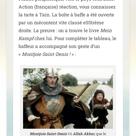
Action (fran­çaise) réac­tion, vous connais­sez
la tarte à Tain. La boîte à baffe a été ouverte
par un mécon­tent vite clas­sé eSStrême
droite. La preuve : on a trouve le livre
Mein
Kampf
chez lui. Pour com­plé­ter le tableau, le
baf­feur a accom­pa­gné son geste d’un
«
Montjoie Saint-Denis !
» :
Montjoie Saint-Denis
Allah Akbar
, que le
VS