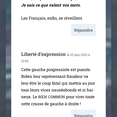
Je sais ce que valent vos mots.
Les Français, enfin, se réveillent.
Répondre
Liberté d’ex­pres­sion
le 10 juin 2021 à
12:04
Cette gauche pro­gres­siste est puante.
Biden leur repré­sen­tant frau­deur va
leur être le coup fatal qui met­tra au jour
tous leurs vices nau­séa­bonds et si hai­
neux. Le
pour virer toute
BIEN
COMMUN
cette crasse de gauche à droite !
Répondre