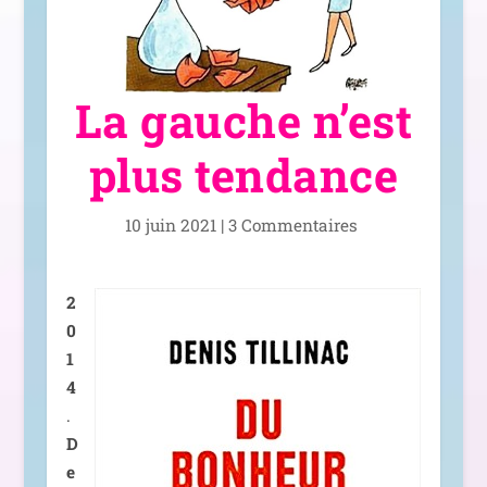
La gauche n’est
plus tendance
10 juin 2021
|
3 Commentaires
2
0
1
4
.
D
e