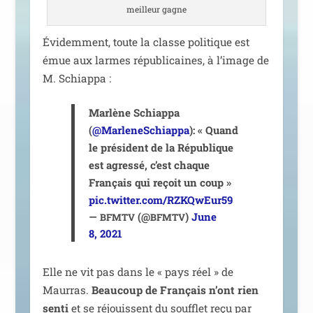
meilleur gagne
Évidemment, toute la classe poli­tique est
émue aux larmes répu­bli­caines, à l’i­mage de
M. Schiappa :
Marlène Schiappa
(
@MarleneSchiappa
): « Quand
le pré­sident de la République
est agres­sé, c’est chaque
Français qui reçoit un coup »
pic.twitter.com/RZKQwEur59
—
(@
)
June
BFMTV
BFMTV
8, 2021
Elle ne vit pas dans le « pays réel » de
Maurras.
Beaucoup de Français n’ont rien
sen­ti
et se réjouissent du souf­flet reçu par