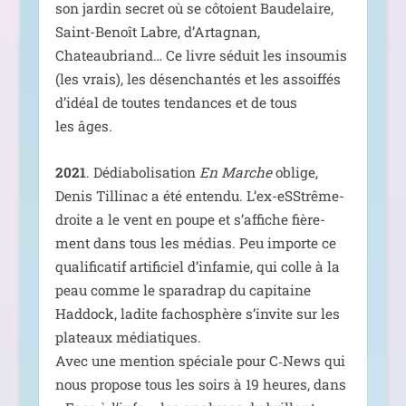
son jar­din secret où se côtoient Baudelaire,
Saint-Benoît Labre, d’Artagnan,
Chateaubriand… Ce livre séduit les insou­mis
(les vrais), les désen­chan­tés et les assoif­fés
d’i­déal de toutes ten­dances et de tous
les âges.
2021
. Dédiabolisation
En Marche
oblige,
Denis Tillinac a été enten­du. L’ex-eSStrême-
droite a le vent en poupe et s’af­fiche fiè­re­
ment dans tous les médias. Peu importe ce
qua­li­fi­ca­tif arti­fi­ciel d’in­fa­mie, qui colle à la
peau comme le spa­ra­drap du capi­taine
Haddock, ladite facho­sphère s’in­vite sur les
pla­teaux média­tiques.
Avec une men­tion spé­ciale pour C‑News qui
nous pro­pose tous les soirs à 19 heures, dans