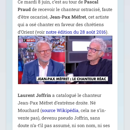
Ce mar­di 8 juin, c’est au tour de
Pascal
Praud
de rece­voir le chan­teur ostra­ci­sé, faute
d’être osca­ri­sé,
Jean-Pax Méfret
, cet artiste
qui a osé chan­ter en faveur des chré­tiens
d’Orient (voir
notre édi­tion du 28 août 2016
).
Laurent Joffrin
a cata­lo­gué le chan­teur
Jean-Pax Méfret d’ex­trême droite. Né
Mouchard (
source Wikipédia
, cela ne s’in­
vente pas), deve­nu pseu­do Joffrin, sans
doute n’a-t’il pas assu­mé, ni son nom, ni ses