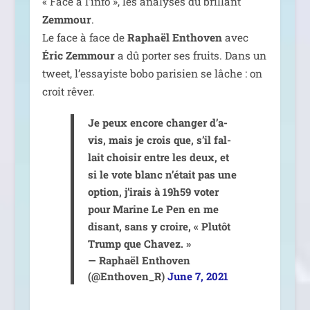
« Face à l’in­fo », les ana­lyses du brillant
Zemmour
.
Le face à face de
Raphaël Enthoven
avec
Éric Zemmour
a dû por­ter ses fruits. Dans un
tweet, l’essayiste bobo pari­sien se lâche : on
croit rêver.
Je peux encore chan­ger d’a­
vis, mais je crois que, s’il fal­
lait choi­sir entre les deux, et
si le vote blanc n’était pas une
option, j’irais à 19h59 voter
pour Marine Le Pen en me
disant, sans y croire, « Plutôt
Trump que Chavez. »
— Raphaël Enthoven
(@Enthoven_R)
June 7, 2021