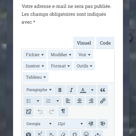
Votre adresse e‑mail ne sera pas publiée.
Les champs obli­ga­toires sont indi­qués
avec
*
Visuel
Code
Fichier
Modifier
Voir
Insérer
Format
Outils
Tableau
Paragraphe
Georgia
12pt