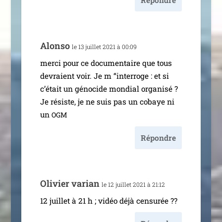
Alonso
le 13 juillet 2021 à 00:09
mer­ci pour ce docu­men­taire que tous
devraient voir. Je m “inter­roge : et si
c’é­tait un géno­cide mon­dial orga­ni­sé ?
Je résiste, je ne suis pas un cobaye ni
un
OGM
Répondre
Olivier varian
le 12 juillet 2021 à 21:12
12 juillet à 21 h ; vidéo déjà censurée ??