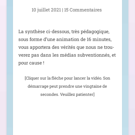
10 juillet 2021
|
15 Commentaires
La syn­thèse ci-des­sous, très péda­go­gique,
sous forme d’une ani­ma­tion de 16 minutes,
vous appor­te­ra des véri­tés que nous ne trou­
ve­rez pas dans les médias sub­ven­tion­nés, et
pour cause !
[Cliquer sur la flèche pour lan­cer la vidéo. Son
démar­rage peut prendre une ving­taine de
secondes. Veuillez patienter]