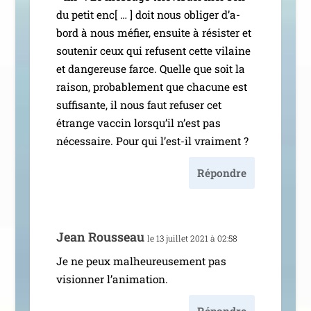
du petit enc[ … ] doit nous obli­ger d’a­
bord à nous méfier, ensuite à résis­ter et
sou­te­nir ceux qui refusent cette vilaine
et dan­ge­reuse farce. Quelle que soit la
rai­son, pro­ba­ble­ment que cha­cune est
suf­fi­sante, il nous faut refu­ser cet
étrange vac­cin lors­qu’il n’est pas
néces­saire. Pour qui l’est-il vraiment ?
Répondre
Jean Rousseau
le 13 juillet 2021 à 02:58
Je ne peux mal­heu­reu­se­ment pas
vision­ner l’animation.
Répondre