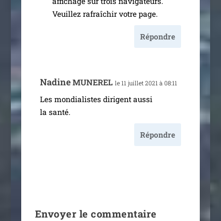
affi­chage sur trois navi­ga­teurs.
Veuillez rafraî­chir votre page.
Répondre
Nadine
MUNEREL
le 11 juillet 2021 à 08:11
Les mon­dia­listes dirigent aus­si
la santé.
Répondre
Envoyer le commentaire