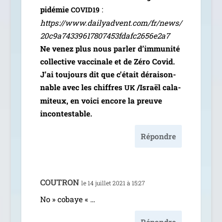
pi­dé­mie
:
COVID19
https://www.dailyadvent.com/fr/news/
20c9a74339617807453fdafc2656e2a7
Ne venez plus nous par­ler d’im­mu­ni­té
col­lec­tive vac­ci­nale et de Zéro Covid.
J’ai tou­jours dit que c’é­tait dérai­son­
nable avec les chiffres
/​Israël cala­
UK
mi­teux, en voi­ci encore la preuve
incontestable.
Répondre
COUTRON
le 14 juillet 2021 à 15:27
No » cobaye « …