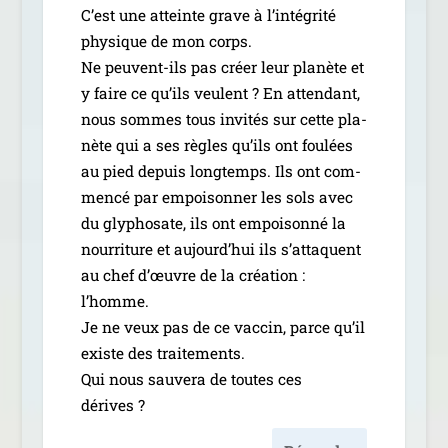
C’est une atteinte grave à l’in­té­gri­té
phy­sique de mon corps.
Ne peuvent-ils pas créer leur pla­nète et
y faire ce qu’ils veulent ? En atten­dant,
nous sommes tous invi­tés sur cette pla­
nète qui a ses règles qu’ils ont fou­lées
au pied depuis long­temps. Ils ont com­
men­cé par empoi­son­ner les sols avec
du gly­pho­sate, ils ont empoi­son­né la
nour­ri­ture et aujourd’­hui ils s’at­taquent
au chef d’œuvre de la créa­tion :
l’homme.
Je ne veux pas de ce vac­cin, parce qu’il
existe des trai­te­ments.
Qui nous sau­ve­ra de toutes ces
dérives ?