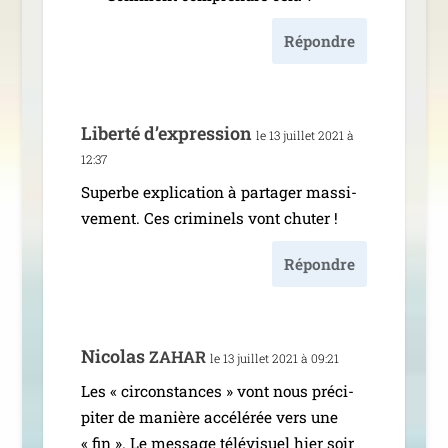
Répondre
Liberté d’ex­pres­sion
le 13 juillet 2021 à
12:37
Superbe expli­ca­tion à par­ta­ger mas­si­
ve­ment. Ces cri­mi­nels vont chuter !
Répondre
Nicolas
ZAHAR
le 13 juillet 2021 à 09:21
Les « cir­cons­tances » vont nous pré­ci­
pi­ter de manière accé­lé­rée vers une
« fin ». Le mes­sage télé­vi­suel hier soir