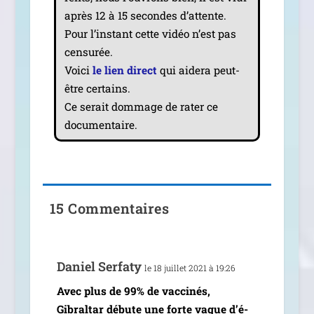
après 12 à 15 secondes d’at­tente.
Pour l’ins­tant cette vidéo n’est pas
cen­su­rée.
Voici
le lien direct
qui aide­ra peut-
être cer­tains.
Ce serait dom­mage de rater ce
documentaire.
15 Commentaires
Daniel Serfaty
le 18 juillet 2021 à 19:26
Avec plus de 99% de vac­ci­nés,
Gibraltar débute une forte vague d’é­