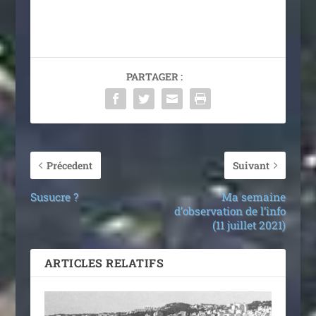
PARTAGER :
Précedent
Suivant
Susucre ?
Ma semaine
d’observation de l’info
(11 juillet 2021)
ARTICLES RELATIFS