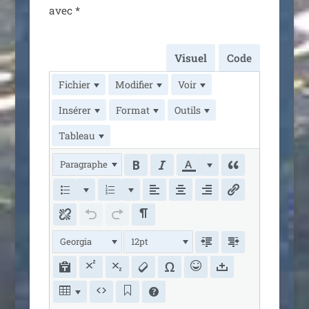
avec
*
Visuel
Code
Fichier
Modifier
Voir
Insérer
Format
Outils
Tableau
Paragraphe
Georgia
12pt