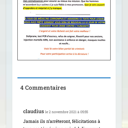
4 Commentaires
clau­dius
le 2 novembre 2021 à 05:55
Jamais ils n’ar­rê­te­ront, féli­ci­ta­tions à