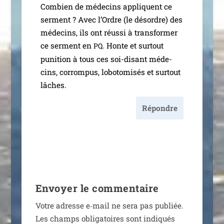
Combien de méde­cins appliquent ce
ser­ment ? Avec l’Ordre (le désordre) des
méde­cins, ils ont réus­si à trans­for­mer
ce ser­ment en
. Honte et sur­tout
PQ
puni­tion à tous ces soi-disant méde­
cins, cor­rom­pus, lobo­to­mi­sés et sur­tout
lâches.
Répondre
Envoyer le commentaire
Votre adresse e‑mail ne sera pas publiée.
Les champs obli­ga­toires sont indi­qués