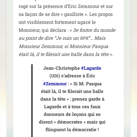
ro­gé sur la pré­sence d’Eric Zemmour et sur
sa façon de se dire « gaul­liste ». Les pro­pos
ont visi­ble­ment for­te­ment aga­cé le
Monsieur, qui décla­ra : «
Se foutre du monde
au point de dire “Je suis un
”… Mais
RPR
Monsieur Zemmour, si Monsieur Pasqua
était là, il te file­rait une balle dans la tête
».
Jean-Christophe
#Lagarde
(
) s’adresse à Éric
UDI
#Zemmour
: « Si M. Pasqua
était là, il te file­rait une balle
dans la tête » : pre­nez garde à
Lagarde et à tous ces faux
don­neurs de leçons qui se
disent « démo­crates » mais qui
flinguent la démo­cra­tie !