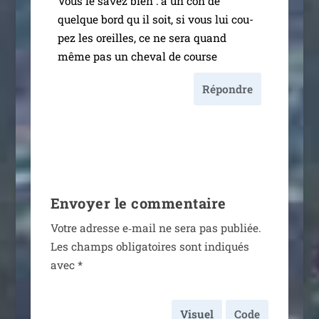
Vous le savez bien : à un con de
quelque bord qu il soit, si vous lui cou­
pez les oreilles, ce ne sera quand
même pas un che­val de course
Répondre
Envoyer le commentaire
Votre adresse e‑mail ne sera pas publiée.
Les champs obli­ga­toires sont indi­qués
avec
*
Visuel
Code