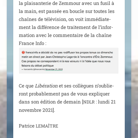
la plai­san­te­rie de Zemmour avec un fusil à
la main, est pas­sée en boucle sur toutes les
chaînes de télé­vi­sion, on voit immé­dia­te­
ment la dif­fé­rence de trai­te­ment de l’in­for­
ma­tion avec le com­men­taire de la chaîne
France Info :
Ce que
Libération
et ses col­lègues n’ou­blie­
ront pro­ba­ble­ment pas de vous expli­quer
dans son édi­tion de demain [
: lun­di 21
NDLR
novembre 2021].
Patrice
LEMAÎTRE