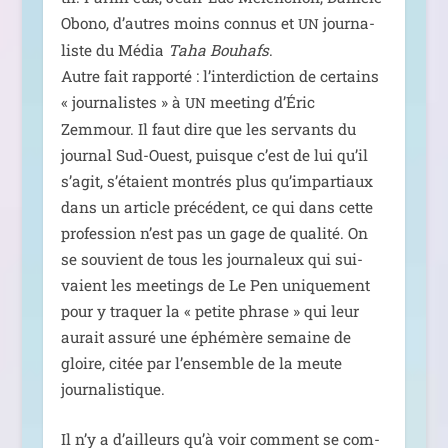
Obono, d’autres moins connus et
jour­na­
UN
liste du Média
Taha Bouhafs
.
Autre fait rap­por­té : l’in­ter­dic­tion de cer­tains
« jour­na­listes » à
mee­ting d’Éric
UN
Zemmour. Il faut dire que les ser­vants du
jour­nal Sud-Ouest, puisque c’est de lui qu’il
s’a­git, s’é­taient mon­trés plus qu’im­par­tiaux
dans un article pré­cé­dent, ce qui dans cette
pro­fes­sion n’est pas un gage de qua­li­té. On
se sou­vient de tous les jour­na­leux qui sui­
vaient les mee­tings de Le Pen uni­que­ment
pour y tra­quer la « petite phrase » qui leur
aurait assu­ré une éphé­mère semaine de
gloire, citée par l’en­semble de la meute
journalistique.
Il n’y a d’ailleurs qu’à voir com­ment se com­