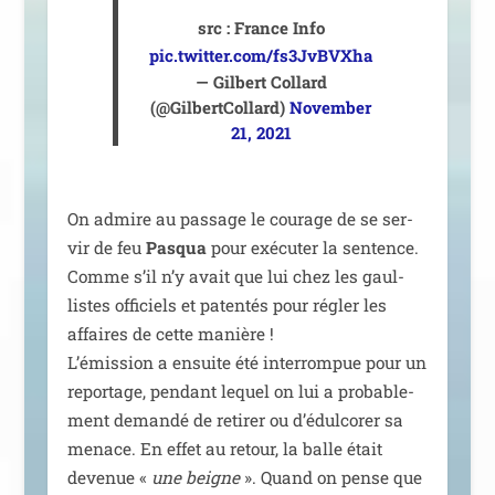
src : France Info
pic.twitter.com/fs3JvBVXha
— Gilbert Collard
(@GilbertCollard)
November
21, 2021
On admire au pas­sage le cou­rage de se ser­
vir de feu
Pasqua
pour exé­cu­ter la sen­tence.
Comme s’il n’y avait que lui chez les gaul­
listes offi­ciels et paten­tés pour régler les
affaires de cette manière !
L’émission a ensuite été inter­rom­pue pour un
repor­tage, pen­dant lequel on lui a pro­ba­ble­
ment deman­dé de reti­rer ou d’é­dul­co­rer sa
menace. En effet au retour, la balle était
deve­nue «
une beigne
». Quand on pense que