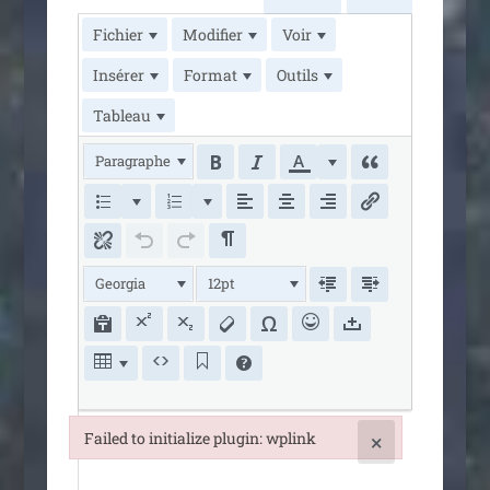
Fichier
Modifier
Voir
Insérer
Format
Outils
Tableau
Paragraphe
Georgia
12pt
Failed to initialize plugin: wplink
×
Failed to initialize plugin: wplink