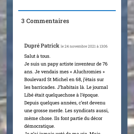
3 Commentaires
Dupré Patrick
le 24 novembre 2021 à 13:06
Salut à tous.
Je suis un papy artiste inven­teur de 76
ans. Je ven­dais mes « Aluchromies »
Boulevard St Michel en 68, j’étais sur
les bar­ri­cades. J’habitais là. Le jour­nal
Libé était quel­que­chose à l‘époque.
Depuis quelques années, c’est deve­nu
une grosse merde. Les syn­di­cats aus­si,
mème chose. Ils font par­tie du décor
démo­cra­tique.
Je n’ai jamais voté de ma vie. Mais