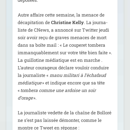
déposées.
Autre affaire cette semaine, la menace de
déca­pi­ta­tion de
Christine Kelly
. La jour­na­
liste de CNews, a annon­cé sur Twitter jeu­di
soir avoir reçu de graves menaces de mort
dans sa boîte mail : « Le cou­pe­ret tom­be­ra
imman­qua­ble­ment sur votre tête bien faite ».
La guillo­tine média­tique est en marche .
L’auteur cou­ra­geux déclare vou­loir conduire
la jour­na­liste «
manu mili­ta­ri à l’échafaud
média­tique
» et indique encore que sa tête
«
tom­be­ra comme une ardoise un soir
d’orage
».
La jour­na­liste vedette de la chaîne de Bolloré
ne s’est pas lais­sée démon­ter, comme le
montre ce Tweet en réponse :