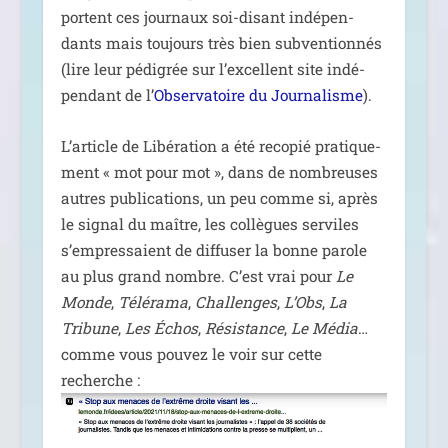
portent ces jour­naux soi-disant indé­pen­
dants mais tou­jours très bien sub­ven­tion­nés
(lire leur pédi­grée sur l’ex­cellent site indé­
pen­dant de l’
Observatoire du Journalisme
).
L’article de Libération a été reco­pié pra­ti­que­
ment « mot pour mot », dans de nom­breuses
autres publi­ca­tions, un peu comme si, après
le signal du maître, les col­lègues ser­viles
s’empressaient de dif­fu­ser la bonne parole
au plus grand nombre. C’est vrai pour
Le
Monde
,
Télérama
,
Challenges
,
L’Obs
,
La
Tribune
,
Les Échos
,
Résistance
,
Le Média
…
comme vous pou­vez le voir sur cette
recherche :