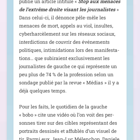
publie un article inti­tu­lé «
Stop aux menaces
de l’extrême droite visant les jour­na­listes
»
Dans celui-ci, il dénonce pêle-mêle les
menaces de mort, appels au viol, insultes,
cybe­rhar­cè­le­ment sur les réseaux sociaux,
inter­dic­tions de cou­vrir des évé­ne­ments
poli­tiques, inti­mi­da­tions lors des mani­fes­ta­
tions… que subi­raient exclu­si­ve­ment les
jour­na­listes de gauche ce qui repré­sente un
peu plus de 74 % de la pro­fes­sion selon un
son­dage publié par la revue « Médias » il y a
déjà quelques temps.
Pour les faits, le quo­ti­dien de la gauche
« bobo » cite une vidéo où l’on voit des per­
sonnes tirer sur des cibles repré­sen­tant des
por­traits des­si­nés et affu­blés d’un visuel de
tir. Parmi eux, Jean-Luc Mélenchon, Daniele