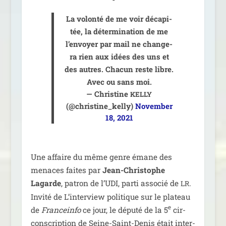
La volon­té de me voir déca­pi­
tée, la déter­mi­na­tion de me
l’envoyer par mail ne chan­ge­
ra rien aux idées des uns et
des autres. Chacun reste libre.
Avec ou sans moi.
— Christine
KELLY
(@christine_kelly)
November
18, 2021
Une affaire du même genre émane des
menaces faites par
Jean-Christophe
Lagarde
, patron de l’UDI, par­ti asso­cié de
.
LR
Invité de L’interview poli­tique sur le pla­teau
e
de
Franceinfo
ce jour, le dépu­té de la 5
cir­
cons­crip­tion de Seine-Saint-Denis était inter­