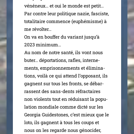
véné­neux… et oui le monde est petit…
Par contre leur poli­tique nazie, fas­ciste,
tota­li­taire com­mence (euphé­misme) à
me révol­ter…
On va en bouf­fer du variant jus­qu’à
2023 mini­mum…
Au nom de notre san­té, ils vont nous
buter… dépor­ta­tions, rafles, inter­ne­
ments, empri­son­ne­ments et éli­mi­na­
tions, voi­là ce qui attend l’op­po­sant, ils
gagnent sur tous les fronts, se débar­
rassent des sans-dents réfrac­taires
non vio­lents tout en rédui­sant la popu­
la­tion mon­diale comme dic­té sur les
Georgia Guidestones, c’est mieux que le
loto, ils gagnent à tous les coups et
nous on les regarde nous géno­ci­der,