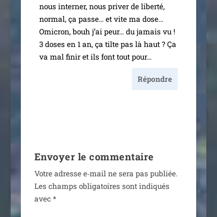
nous inter­ner, nous pri­ver de liber­té,
nor­mal, ça passe… et vite ma dose…
Omicron, bouh j’ai peur… du jamais vu !
3 doses en 1 an, ça tilte pas là haut ? Ça
va mal finir et ils font tout pour…
Répondre
Envoyer le commentaire
Votre adresse e‑mail ne sera pas publiée.
Les champs obli­ga­toires sont indi­qués
avec
*