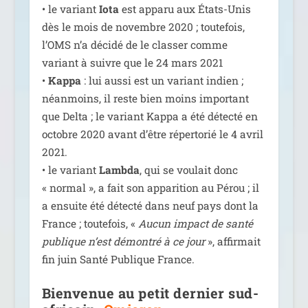
• le variant
Iota
est appa­ru aux États-Unis
dès le mois de novembre 2020 ; tou­te­fois,
l’OMS n’a déci­dé de le clas­ser comme
variant à suivre que le 24 mars 2021
•
Kappa
: lui aus­si est un variant indien ;
néan­moins, il reste bien moins impor­tant
que Delta ; le variant Kappa a été détec­té en
octobre 2020 avant d’être réper­to­rié le 4 avril
2021.
• le variant
Lambda
, qui se vou­lait donc
« nor­mal », a fait son appa­ri­tion au Pérou ; il
a ensuite été détec­té dans neuf pays dont la
France ; tou­te­fois, «
Aucun impact de san­té
publique n’est démon­tré à ce jour
», affir­mait
fin juin Santé Publique France.
Bienvenue au petit dernier sud-