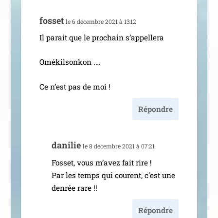
fos­set
le 6 décembre 2021 à 13:12
Il parait que le pro­chain s’appellera
Omékilsonkon .…
Ce n’est pas de moi !
Répondre
dani­lie
le 8 décembre 2021 à 07:21
Fosset, vous m’a­vez fait rire !
Par les temps qui courent, c’est une
den­rée rare !!
Répondre