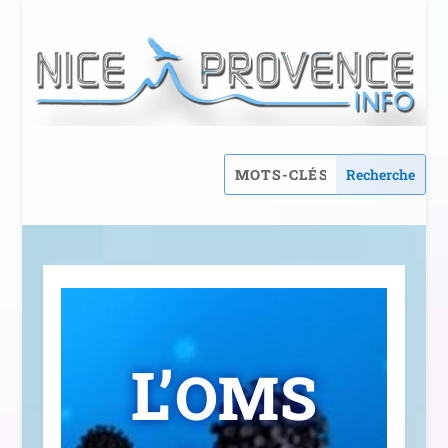
L’
OMS