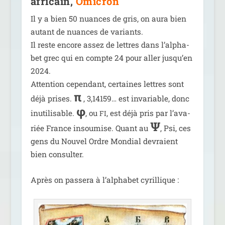
africain,
Omicron
Il y a bien 50 nuances de gris, on aura bien
autant de nuances de variants.
Il reste encore assez de lettres dans l’al­pha­
bet grec qui en compte 24 pour aller jus­qu’en
2024.
Attention cepen­dant, cer­taines lettres sont
π
déjà prises.
, 3,14159… est inva­riable, donc
φ
inuti­li­sable.
, ou
, est déjà pris par l’a­va­
FI
Ψ
riée France insou­mise. Quant au
, Psi, ces
gens du Nouvel Ordre Mondial devraient
bien consulter.
Après on pas­se­ra à l’al­pha­bet cyrillique :