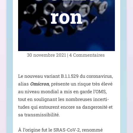
ron
30 novembre 2021
|
4 Commentaires
Le nou­veau variant B.1.1.529 du coro­na­vi­rus,
alias
Omicron
, pré­sente un risque très éle­vé
au niveau mon­dial a mis en garde l’OMS,
tout en sou­li­gnant les nom­breuses incer­ti­
tudes qui entourent encore sa dan­ge­ro­si­té et
sa transmissibilité.
À l’o­ri­gine fut le SRAS-CoV‑2, renom­mé