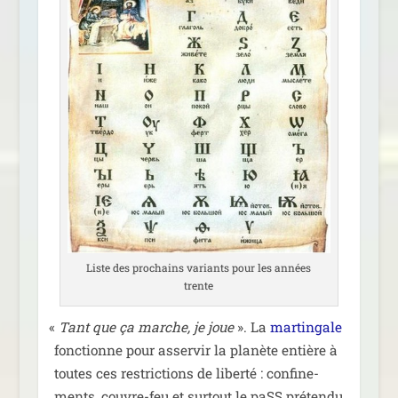
Liste des pro­chains variants pour les années
trente
«
Tant que ça marche, je joue
». La
mar­tin­gale
fonc­tionne pour asser­vir la pla­nète entière à
toutes ces res­tric­tions de liber­té : confi­ne­
ments, couvre-feu et sur­tout le paSS pré­ten­du