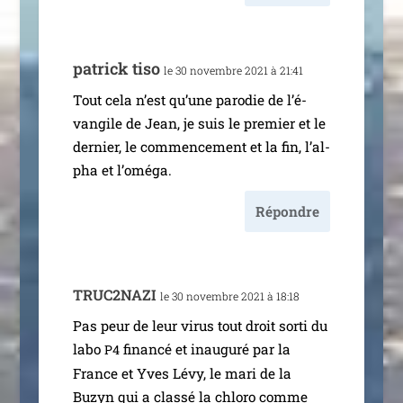
patrick tiso
le 30 novembre 2021 à 21:41
Tout cela n’est qu’une paro­die de l’é­
van­gile de Jean, je suis le pre­mier et le
der­nier, le com­men­ce­ment et la fin, l’al­
pha et l’oméga.
Répondre
TRUC2NAZI
le 30 novembre 2021 à 18:18
Pas peur de leur virus tout droit sor­ti du
labo
finan­cé et inau­gu­ré par la
P4
France et Yves Lévy, le mari de la
Buzyn qui a clas­sé la chlo­ro comme