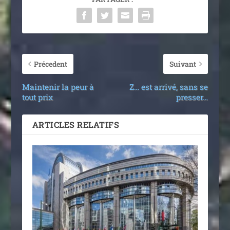
Précedent
Suivant
Maintenir la peur à
Z… est arrivé, sans se
tout prix
presser…
ARTICLES RELATIFS