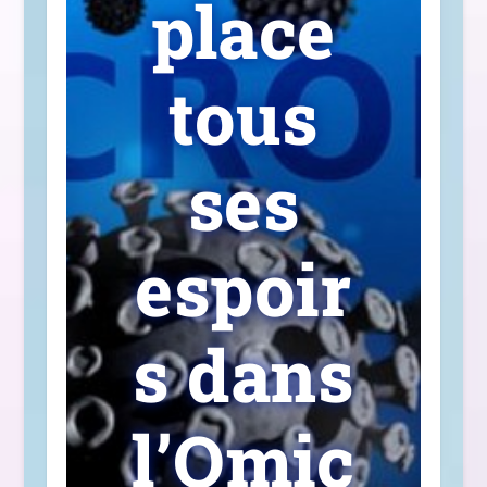
place
tous
ses
espoir
s dans
l’Omic