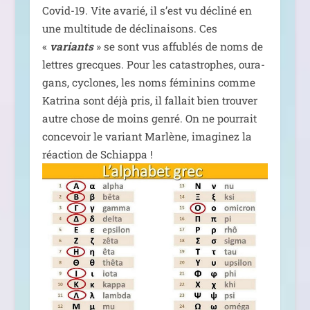
Covid-19. Vite ava­rié, il s’est vu décli­né en
une mul­ti­tude de décli­nai­sons. Ces
«
variants
» se sont vus affu­blés de noms de
lettres grecques. Pour les catas­trophes, oura­
gans, cyclones, les noms fémi­nins comme
Katrina sont déjà pris, il fal­lait bien trou­ver
autre chose de moins gen­ré. On ne pour­rait
conce­voir le variant Marlène, ima­gi­nez la
réac­tion de Schiappa !