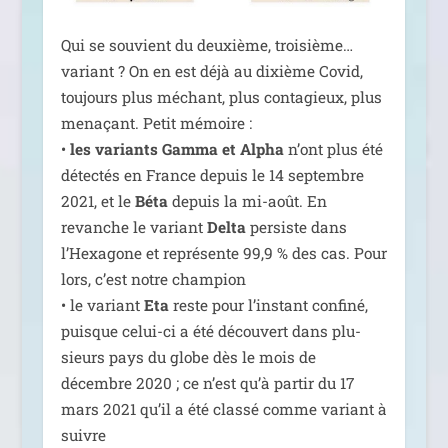
Qui se sou­vient du deuxième, troi­sième…
variant ? On en est déjà au dixième Covid,
tou­jours plus méchant, plus conta­gieux, plus
mena­çant. Petit mémoire :
•
les variants Gamma et Alpha
n’ont plus été
détec­tés en France depuis le 14 sep­tembre
2021, et le
Béta
depuis la mi-août. En
revanche le variant
Delta
per­siste dans
l’Hexagone et repré­sente 99,9 % des cas. Pour
lors, c’est notre cham­pion
• le variant
Eta
reste pour l’ins­tant confi­né,
puisque celui-ci a été décou­vert dans plu­
sieurs pays du globe dès le mois de
décembre 2020 ; ce n’est qu’à par­tir du 17
mars 2021 qu’il a été clas­sé comme variant à
suivre