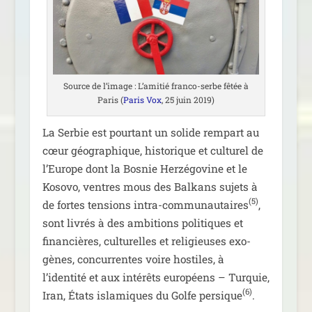
Source de l’i­mage : L’amitié fran­co-serbe fêtée à
Paris (
Paris Vox
, 25 juin 2019)
La Serbie est pour­tant un solide rem­part au
cœur géo­gra­phique, his­to­rique et cultu­rel de
l’Europe dont la Bosnie Herzégovine et le
Kosovo, ventres mous des Balkans sujets à
(5)
de fortes ten­sions intra-com­mu­nau­taires
,
sont livrés à des ambi­tions poli­tiques et
finan­cières, cultu­relles et reli­gieuses exo­
gènes, concur­rentes voire hos­tiles, à
l’identité et aux inté­rêts euro­péens – Turquie,
(6)
Iran, États isla­miques du Golfe per­sique
.