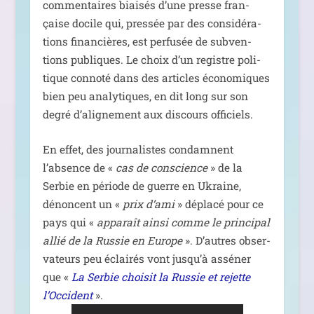
com­men­taires biai­sés d’une presse fran­
çaise docile qui, pres­sée par des consi­dé­ra­
tions finan­cières, est per­fu­sée de sub­ven­
tions publiques. Le choix d’un registre poli­
tique conno­té dans des articles éco­no­miques
bien peu ana­ly­tiques, en dit long sur son
degré d’alignement aux dis­cours officiels.
En effet, des jour­na­listes condamnent
l’absence de «
cas de conscience
» de la
Serbie en période de guerre en Ukraine,
dénoncent un «
prix d’ami
» dépla­cé pour ce
pays qui «
appa­raît ain­si comme le prin­ci­pal
allié de la Russie en Europe
». D’autres obser­
va­teurs peu éclai­rés vont jusqu’à assé­ner
que «
La Serbie choi­sit la Russie et rejette
l’Occident
».