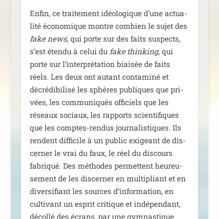
Enfin, ce trai­te­ment idéo­lo­gique d’une actua­
li­té éco­no­mique montre com­bien le sujet des
fake news
, qui porte sur des faits sus­pects,
s’est éten­du à celui du
fake thin­king
, qui
porte sur l’interprétation biai­sée de faits
réels. Les deux ont autant conta­mi­né et
décré­di­bi­li­sé les sphères publiques que pri­
vées, les com­mu­ni­qués offi­ciels que les
réseaux sociaux, les rap­ports scien­ti­fiques
que les comptes-ren­dus jour­na­lis­tiques. Ils
rendent dif­fi­cile à un public exi­geant de dis­
cer­ner le vrai du faux, le réel du dis­cours
fabri­qué. Des méthodes per­mettent heu­reu­
se­ment de les dis­cer­ner en mul­ti­pliant et en
diver­si­fiant les sources d’information, en
culti­vant un esprit cri­tique et indé­pen­dant,
décol­lé des écrans, par une gym­nas­tique