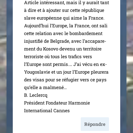
Article inté­res­sant, mais il y aurait tant
à dire et à ajou­ter sur cette répu­blique
slave euro­péenne qui aime la France.
Aujourd’hui l’Europe, la France, ont sali
cette rela­tion avec le bom­bar­de­ment
injus­ti­fié de Belgrade, avec l’ac­ca­pa­re­
ment du Kosovo deve­nu un ter­ri­toire
ter­ro­riste où tous les tra­fics vers
l’Europe sont per­mis.… J’ai vécu en ex-
Yougoslavie et un jour l’Europe pleu­re­ra
des visas pour se réfu­gier vers ce pays
qu’elle a mal­me­né…
B. Leclercq
Président Fondateur Harmonie
International Cannes
Répondre