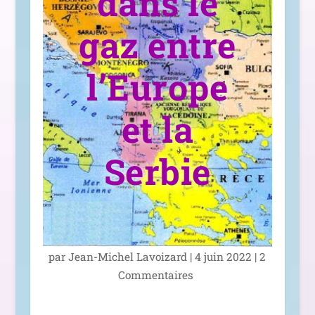
dans le
gaz entre
l’Europe
et la
Serbie
par
Jean-Michel Lavoizard
|
4 juin 2022
|
2
Commentaires