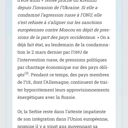
depuis l’in­va­sion de l’Ukraine. Si elle a
condam­né l’a­gres­sion russe à l’ONU, elle
s’est refu­sée à s’a­li­gner sur les sanc­tions
euro­péennes contre Moscou en dépit de pres­
sions de la part des pays occi­den­taux.
» On a
déjà fait état, au len­de­main de la condam­na­
tion le 2 mars der­nier par l’
de
ONU
l’intervention russe, de pres­sions poli­tiques
par chan­tage éco­no­mique sur des pays obli­
(3)
gés
. Pendant ce temps, des pays membres
de l’
, dont l’Allemagne, conti­nuent de trai­
UE
ter hypo­cri­te­ment leurs appro­vi­sion­ne­ments
éner­gé­tiques avec la Russie.
Or, la Serbie reste dans l’attente impa­tiente
de son inté­gra­tion dans l’Union euro­péenne,
pro­mise il y a vingt ans moyen­nant sa