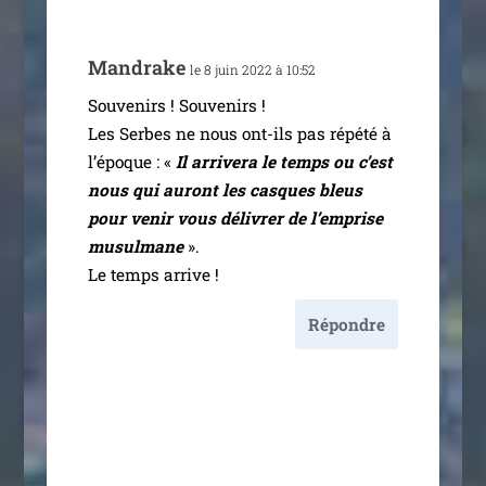
Mandrake
le 8 juin 2022 à 10:52
Souvenirs ! Souvenirs !
Les Serbes ne nous ont-ils pas répé­té à
l’é­poque : «
Il arri­ve­ra le temps ou c’est
nous qui auront les casques bleus
pour venir vous déli­vrer de l’emprise
musul­mane
».
Le temps arrive !
Répondre