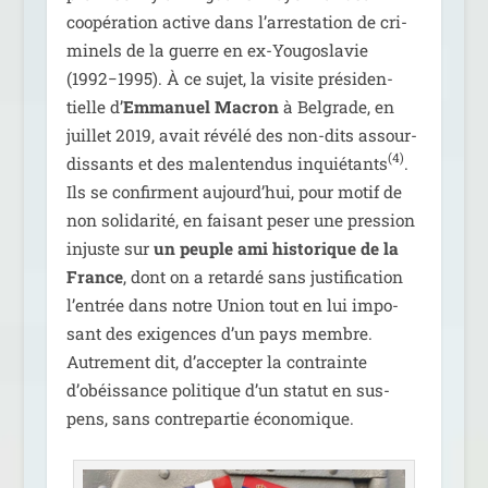
coopé­ra­tion active dans l’arrestation de cri­
mi­nels de la guerre en ex-Yougoslavie
(1992−1995). À ce sujet, la visite pré­si­den­
tielle d’
Emmanuel Macron
à Belgrade, en
juillet 2019, avait révé­lé des non-dits assour­
(4)
dis­sants et des mal­en­ten­dus inquié­tants
.
Ils se confirment aujourd’hui, pour motif de
non soli­da­ri­té, en fai­sant peser une pres­sion
injuste sur
un peuple ami his­to­rique de la
France
, dont on a retar­dé sans jus­ti­fi­ca­tion
l’entrée dans notre Union tout en lui impo­
sant des exi­gences d’un pays membre.
Autrement dit, d’accepter la contrainte
d’obéissance poli­tique d’un sta­tut en sus­
pens, sans contre­par­tie économique.