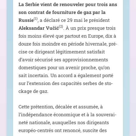
La Serbie vient de renou­ve­ler pour trois ans
son contrat de four­ni­ture de gaz par la
(1)
Russie
, a décla­ré ce 29 mai le pré­sident
(2)
Aleksandar Vučić
. À un prix presque trois
fois moins éle­vé que par­tout en Europe, dix à
douze fois moindre en période hiver­nale, pré­
cise ce diri­geant légi­ti­me­ment satis­fait
d’avoir sécu­ri­sé ses appro­vi­sion­ne­ments
domes­tiques pour un ave­nir proche, qu’on
sait incer­tain. Un accord a éga­le­ment por­té
sur l’extension des capa­ci­tés serbes de sto­
ckage de gaz.
Cette pré­ten­tion, déca­lée et assu­mée, à
l’indépendance éco­no­mique et à la sou­ve­rai­
ne­té natio­nale, aux­quelles nos diri­geants
euro­péo-cen­trés ont renon­cé, sus­cite des