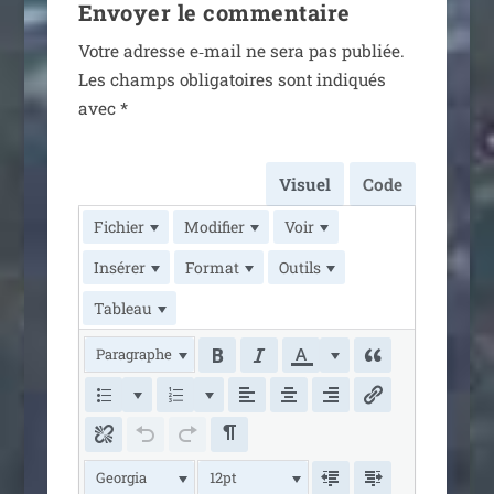
Envoyer le commentaire
Votre adresse e‑mail ne sera pas publiée.
Les champs obli­ga­toires sont indi­qués
avec
*
Visuel
Code
Fichier
Modifier
Voir
Insérer
Format
Outils
Tableau
Paragraphe
Georgia
12pt