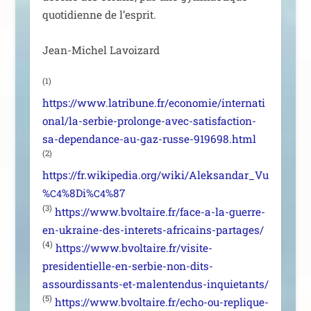
quo­ti­dienne de l’esprit.
Jean-Michel Lavoizard
(1)
https://www.latribune.fr/economie/internati
onal/la-serbie-prolonge-avec-satisfaction-
sa-dependance-au-gaz-russe-919698.html
(2)
https://fr.wikipedia.org/wiki/Aleksandar_Vu
%
%8Di%
%87
C4
C4
(3)
https://www.bvoltaire.fr/face-a-la-guerre-
en-ukraine-des-interets-africains-partages/
(4)
https://www.bvoltaire.fr/visite-
presidentielle-en-serbie-non-dits-
assourdissants-et-malentendus-inquietants/
(5)
https://www.bvoltaire.fr/echo-ou-replique-