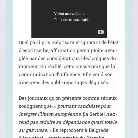
Quel par­ti pris mépri­sant et igno­rant de l’état
d’esprit serbe, affir­ma­tion péremp­toire aveu­
glée par des consi­dé­ra­tions idéo­lo­giques du
moment. En réa­li­té, cette presse pra­tique la
com­mu­ni­ca­tion d’influence. Elle vend son
âme avec des publi-repor­tages déguisés.
Des jour­naux qu’on pré­sente comme sérieux
sou­lignent que, «
pour­tant can­di­date pour
inté­grer l’Union euro­péenne,
[la Serbie]
n’en­
tend pas réduire sa dépen­dance qua­si totale
au gaz russe.
» Ils reprochent à Belgrade
d’être ain­si «
res­tée proche du Kremlin